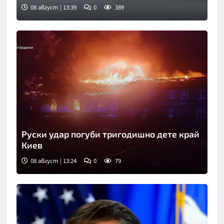
08 август | 13:39
0
389
Руски удар погуби тригодишно дете край
Киев
08 август | 13:24
0
79