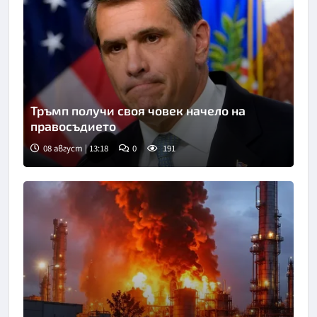
Тръмп получи своя човек начело на
правосъдието
08 август | 13:18
0
191
Снимка: Асошиейтед прес