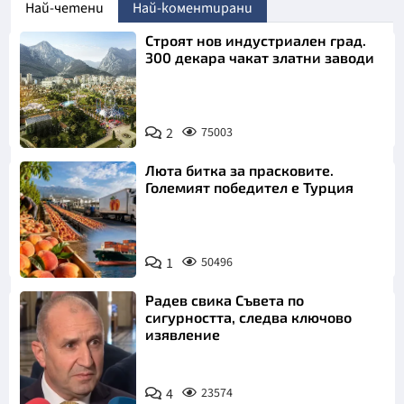
Най-четени
Най-коментирани
Строят нов индустриален град.
300 декара чакат златни заводи
2
75003
Люта битка за прасковите.
Големият победител е Турция
1
50496
Радев свика Съвета по
сигурността, следва ключово
изявление
4
23574