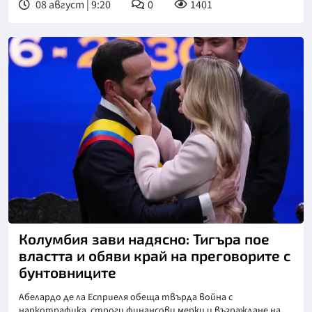
08 август | 9:20
0
1401
Снимка: БТА
Колумбия зави надясно: Тигъра пое
властта и обяви край на преговорите с
бунтовниците
Абелардо де ла Есприеля обеща твърда война с
наркотрафика, строги финансови мерки и възраждане на