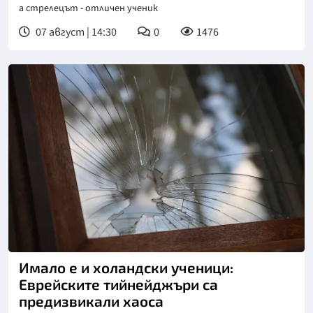
а стрелецът - отличен ученик
07 август | 14:30
0
1476
Снимка: БТА
Имало е и холандски ученици:
Еврейските тийнейджъри са
предизвикали хаоса