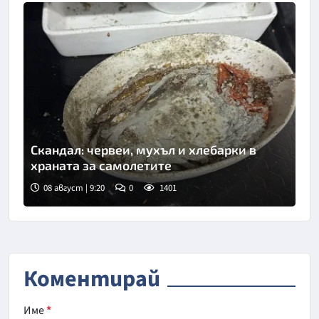
Скандал: червеи, мухъл и хлебарки в
храната за самолетите
08 август | 9:20
0
1401
Коментирай
Име
*