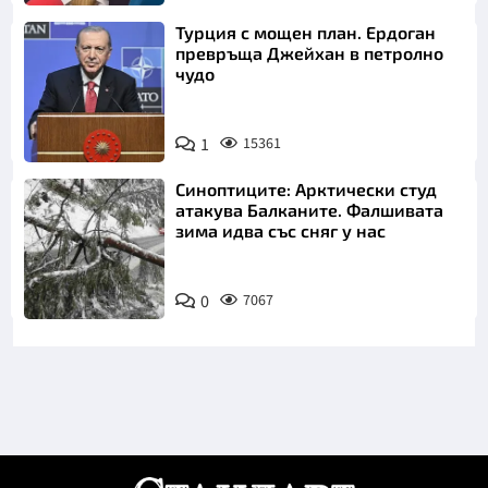
Турция с мощен план. Ердоган
превръща Джейхан в петролно
чудо
1
15361
Синоптиците: Арктически студ
атакува Балканите. Фалшивата
зима идва със сняг у нас
0
7067