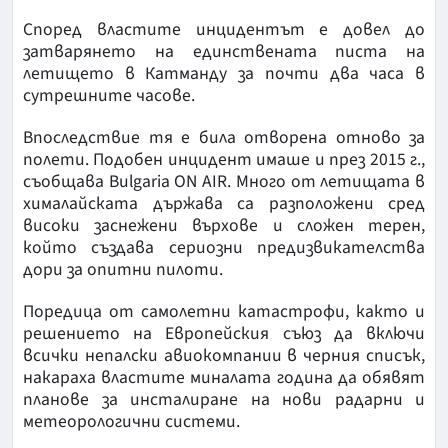
Според властите инцидентът е довел до
затварянето на единствената писта на
летището в Катманду за почти два часа в
сутрешните часове.
Впоследствие тя е била отворена отново за
полети. Подобен инцидент имаше и през 2015 г.,
съобщава Bulgaria ON AIR. Много от летищата в
хималайската държава са разположени сред
високи заснежени върхове и сложен терен,
който създава сериозни предизвикателства
дори за опитни пилоти.
Поредица от самолетни катастрофи, както и
решението на Европейския съюз да включи
всички непалски авиокомпании в черния списък,
накараха властите миналата година да обявят
планове за инсталиране на нови радарни и
метеорологични системи.