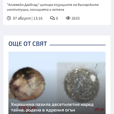
"Алгемейн Дагблад“ цитира позициите на българските
институции, полицията и хотела
07 август | 13:16
0
2633
ОЩЕ ОТ СВЯТ
Хирошима пазила десетилетия наред
тайна, родена в ядрения огън