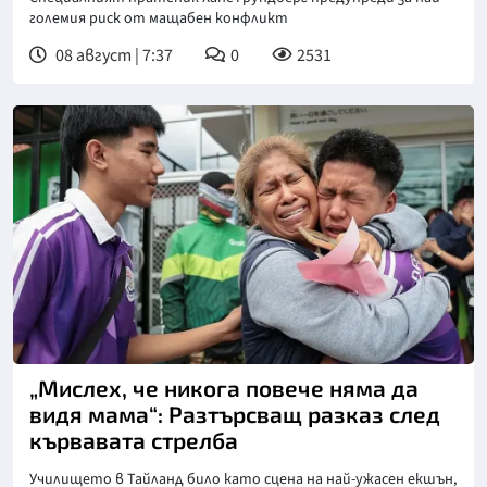
големия риск от мащабен конфликт
08 август | 7:37
0
2531
„Мислех, че никога повече няма да
видя мама“: Разтърсващ разказ след
кървавата стрелба
Училището в Тайланд било като сцена на най-ужасен екшън,