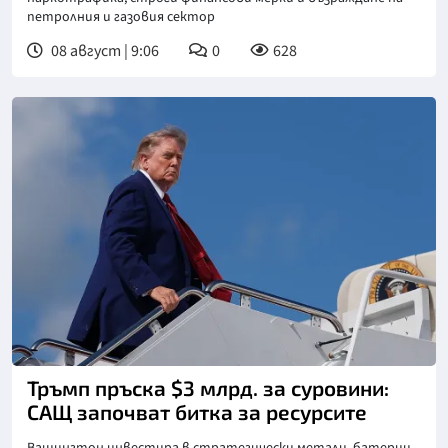
петролния и газовия сектор
08 август | 9:06
0
628
Снимка: БТА
Тръмп пръска $3 млрд. за суровини:
САЩ започват битка за ресурсите
Вашингтон инвестира в стратегически метали, батерии