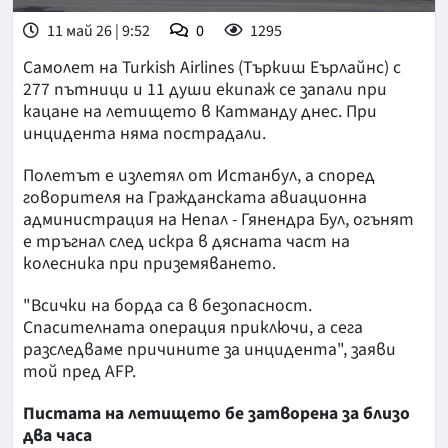
11 май 26 | 9:52
0
1295
Самолет на Turkish Airlines (Търкиш Еърлайнс) с
277 пътници и 11 души екипаж се запали при
кацане на летището в Катманду днес. При
инцидента няма пострадали.
Полетът е излетял от Истанбул, а според
говорителя на Гражданската авиационна
администрация на Непал - Гянендра Бул, огънят
е тръгнал след искра в дясната част на
колесника при приземяването.
"Всички на борда са в безопасност.
Спасителната операция приключи, а сега
разследваме причините за инцидента", заяви
той пред AFP.
Пистата на летището бе затворена за близо
два часа