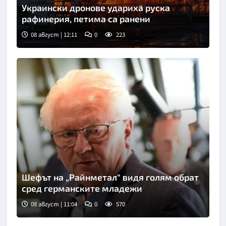
Украински дронове удариха руска
рафинерия, петима са ранени
08 август | 12:11
0
223
Шефът на „Райнметал“ видя голям обрат
сред германските младежи
08 август | 11:04
0
570
Снимка: ДПА