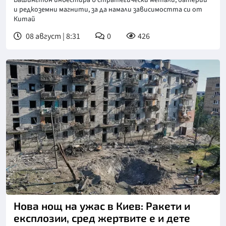
и редкоземни магнити, за да намали зависимостта си от
Китай
08 август | 8:31
0
426
Снимка: БТА
Нова нощ на ужас в Киев: Ракети и
експлозии, сред жертвите е и дете