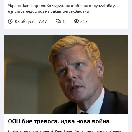
Украинската противовъздушна отбрана продължава да
изпитва недостиг на ракети-прехващачи
08 август | 7:47
1
517
Снимка: БТА
ООН бие тревога: идва нова война
Специалният пратеник Ханс Грундберг предупреди за най-