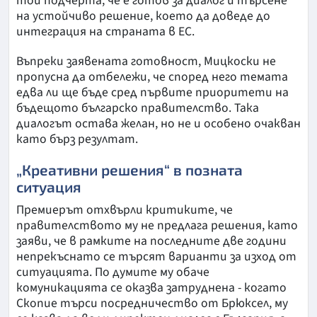
той подчерта, че е готов за диалог и търсене
на устойчиво решение, което да доведе до
интеграция на страната в ЕС.
Въпреки заявената готовност, Мицкоски не
пропусна да отбележи, че според него темата
едва ли ще бъде сред първите приоритети на
бъдещото българско правителство. Така
диалогът остава желан, но не и особено очакван
като бърз резултат.
„Креативни решения“ в позната
ситуация
Премиерът отхвърли критиките, че
правителството му не предлага решения, като
заяви, че в рамките на последните две години
непрекъснато се търсят варианти за изход от
ситуацията. По думите му обаче
комуникацията се оказва затруднена - когато
Скопие търси посредничество от Брюксел, му