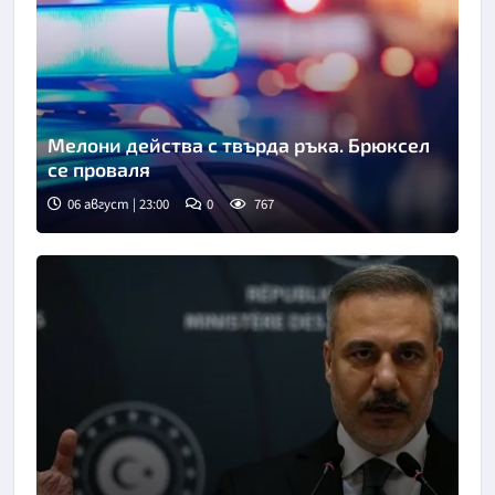
Мелони действа с твърда ръка. Брюксел
се проваля
06 август | 23:00
0
767