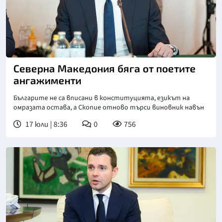
Северна Македония бяга от поетите
ангажименти
Българите не са вписани в конституцията, езикът на
омразата остава, а Скопие отново търси виновник навън
17 юли | 8:36
0
756