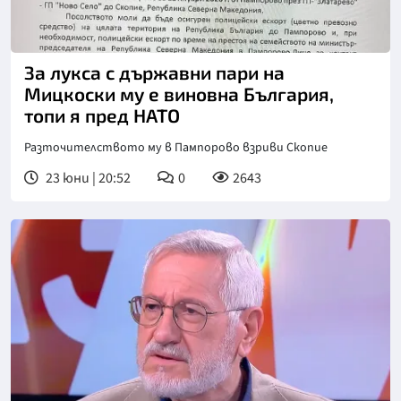
За лукса с държавни пари на
Мицкоски му е виновна България,
топи я пред НАТО
Разточителството му в Пампорово взриви Скопие
23 юни | 20:52
0
2643