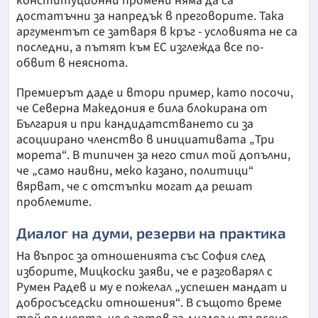
конституционни промени няма да са
достатъчни за напредък в преговорите. Така
аргументът се затваря в кръг - условията не са
последни, а пътят към ЕС изглежда все по-
обвит в неяснота.
Премиерът даде и втори пример, като посочи,
че Северна Македония е била блокирана от
България и при кандидатстването си за
асоциирано членство в инициативата „Три
морета“. В типичен за него стил той допълни,
че „само наивни, меко казано, политици“
вярват, че с отстъпки могат да решат
проблемите.
Диалог на думи, резерви на практика
На въпрос за отношенията със София след
изборите, Мицкоски заяви, че е разговарял с
Румен Радев и му е пожелал „успешен мандат и
добросъседски отношения“. В същото време