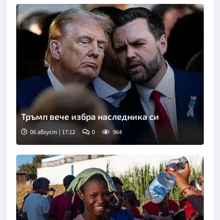
Тръмп вече избра наследника си
06 август | 17:12
0
964