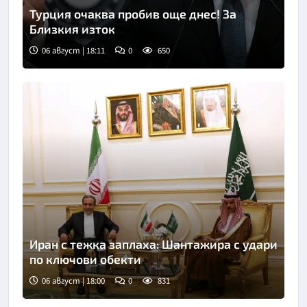
Турция очаква пробив още днес! За
Близкия изток
06 август | 18:11
0
650
Снимка: БТА
Иран с тежка заплаха: Шантажира с удари
по ключови обекти
06 август | 18:00
0
831
Снимка: БТА