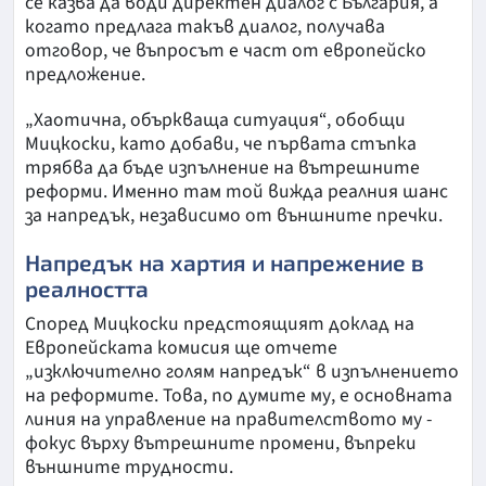
се казва да води директен диалог с България, а
когато предлага такъв диалог, получава
отговор, че въпросът е част от европейско
предложение.
„Хаотична, объркваща ситуация“, обобщи
Мицкоски, като добави, че първата стъпка
трябва да бъде изпълнение на вътрешните
реформи. Именно там той вижда реалния шанс
за напредък, независимо от външните пречки.
Напредък на хартия и напрежение в
реалността
Според Мицкоски предстоящият доклад на
Европейската комисия ще отчете
„изключително голям напредък“ в изпълнението
на реформите. Това, по думите му, е основната
линия на управление на правителството му -
фокус върху вътрешните промени, въпреки
външните трудности.