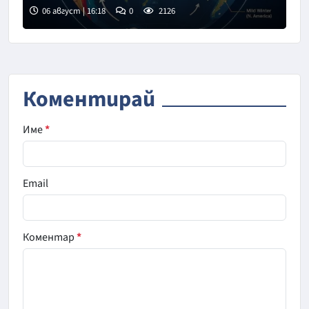
06 август | 16:18
0
2126
Коментирай
Име
*
Email
Коментар
*