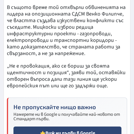
В същото време той отхвърли обвиненията на
лидера на опозиционната СДСМ Венко Филипче,
че властта създава изкуствени конфликти със
съседите. Мицкоски изброи редица
инфраструктурни проекти - газопроводи,
електропроводи и транспортни коридори -
като доказателство, че страната работи за
свързаност, а не за напрежение.
„Не е провокация, ако се бориш за своята
идентичност и позиция“, заяви той, оставяйки
отворен въпроса дали тази линия ще ускори
европейския път или ще го задържи още.
Не пропускайте нищо важно
Намерете ни в Google и получавайте най-новото от
Стандарт първи.
Виж ни първи в Google