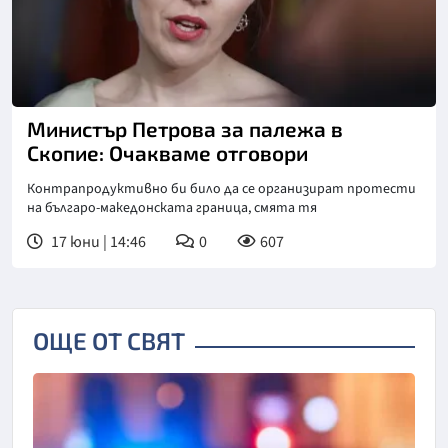
Снимка: БТА
Министър Петрова за палежа в
Скопие: Очакваме отговори
Контрапродуктивно би било да се организират протести
на българо-македонската граница, смята тя
17 юни | 14:46
0
607
ОЩЕ ОТ СВЯТ