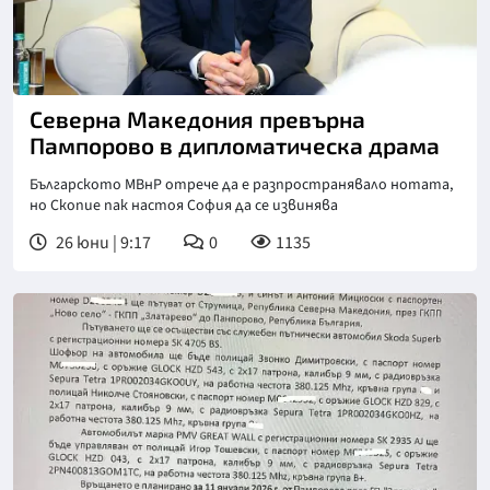
Северна Македония превърна
Пампорово в дипломатическа драма
Българското МВнР отрече да е разпространявало нотата,
но Скопие пак настоя София да се извинява
26 юни | 9:17
0
1135