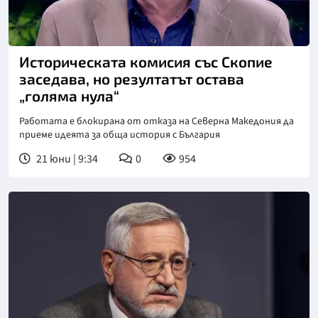
Снимка: бТВ
Историческата комисия със Скопие
заседава, но резултатът остава
„голяма нула“
Работата е блокирана от отказа на Северна Македония да
приеме идеята за обща история с България
21 юни | 9:34
0
954