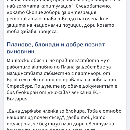
най-голямата капитулация“. Следователно,
докато Скопие говори за интеграция,
реториката остава твърдо насочена към
защита на национални позиции, дори когато
това забавя процеса.
Планове, блокади и добре познат
виновник
Мицкоски обясни, че правителството му е
работило активно по Плана за действие за
малцинствата съвместно с партньори от
Брюксел и експерти по правата на човека от
Страсбург. По думите му обаче документът е
бил блокиран от държава членка на ЕС -
България.
„Една държава членка го блокира. Това е отново
нашият източен съсед“, заяви той, като
подчерта, че без този план дори евентуални