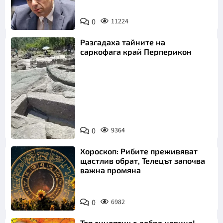
0
11224
Разгадаха тайните на
саркофага край Перперикон
Снимка:
Bulgaria ON
0
9364
AIR
Хороскоп: Рибите преживяват
щастлив обрат, Телецът започва
важна промяна
0
6982
Топ синоптик с добра новина!