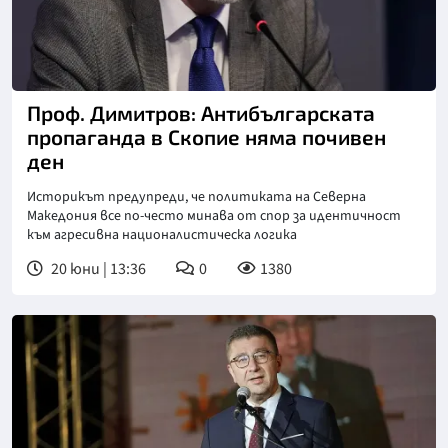
Снимка: БТА
Проф. Димитров: Антибългарската
пропаганда в Скопие няма почивен
ден
Историкът предупреди, че политиката на Северна
Македония все по-често минава от спор за идентичност
към агресивна националистическа логика
20 юни | 13:36
0
1380