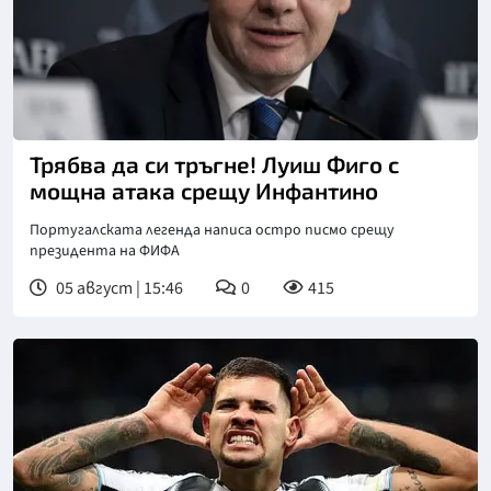
Снимка: Кийстоун
Трябва да си тръгне! Луиш Фиго с
мощна атака срещу Инфантино
Португалската легенда написа остро писмо срещу
президента на ФИФА
05 август | 15:46
0
415