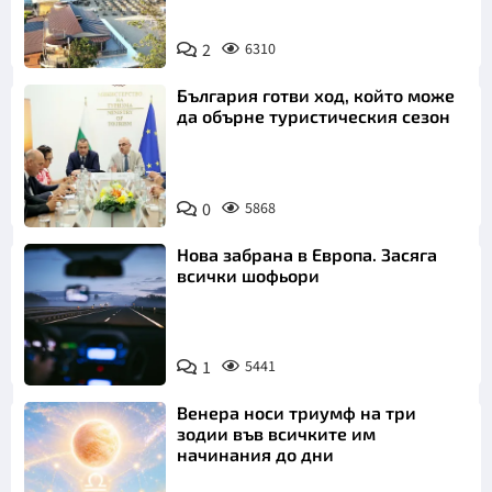
2
6310
България готви ход, който може
да обърне туристическия сезон
0
5868
Нова забрана в Европа. Засяга
всички шофьори
1
5441
Венера носи триумф на три
зодии във всичките им
начинания до дни