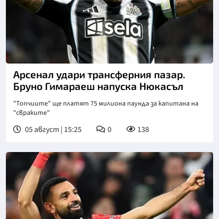
Снимка: goggle
Арсенал удари трансферния пазар.
Бруно Гимараеш напуска Нюкасъл
"Топчиите" ще платят 75 милиона паунда за капитана на
"свраките"
05 август | 15:25
0
138