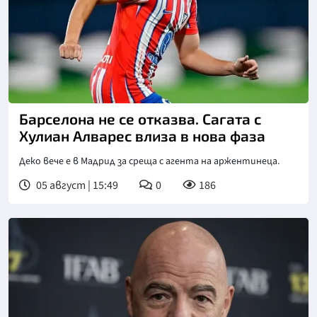
Снимка: goggle
Барселона не се отказва. Сагата с
Хулиан Алварес влиза в нова фаза
Деко вече е в Мадрид за среща с агента на аржентинеца.
05 август | 15:49
0
186