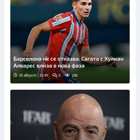
Барселона не се отказва. Сагата с Хулиан
Алварес влиза в нова фаза
05 август | 15:49
0
186
Снимка: goggle