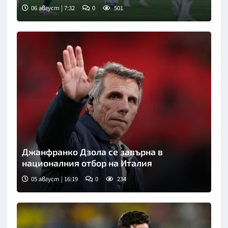
06 август | 7:32
0
501
Джанфранко Дзола се завърна в
националния отбор на Италия
05 август | 16:19
0
234
Снимка: goggle