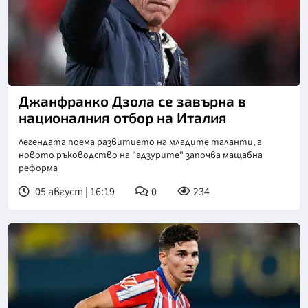
Снимка: goggle
Джанфранко Дзола се завърна в
националния отбор на Италия
Легендата поема развитието на младите таланти, а
новото ръководство на "адзурите" започва мащабна
реформа
05 август | 16:19
0
234