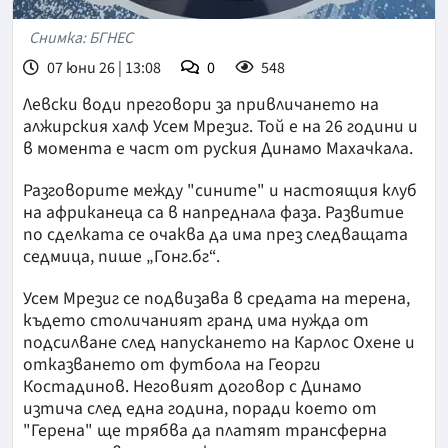
Снимка: БГНЕС
07 юни 26 | 13:08
0
548
Левски води преговори за привличането на
алжирския халф Усем Мрезиг. Той е на 26 години и
в момента е част от руския Динамо Махачкала.
Разговорите между "сините" и настоящия клуб
на африканеца са в напреднала фаза. Развитие
по сделката се очаква да има през следващата
седмица, пише „Гонг.бг“.
Усем Мрезиг се подвизава в средата на терена,
където столичаният гранд има нужда от
подсилване след напускането на Карлос Охене и
отказването от футбола на Георги
Костадинов. Неговият договор с Динамо
изтича след една година, поради което от
"Герена" ще трябва да платят трансферна