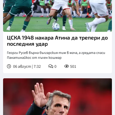
ЦСКА 1948 накара Атина да трепери до
последния удар
Георги Русев върна българския тим в мача, а гредата спаси
Панатинайкос от пълен кошмар
06 август | 7:32
0
501