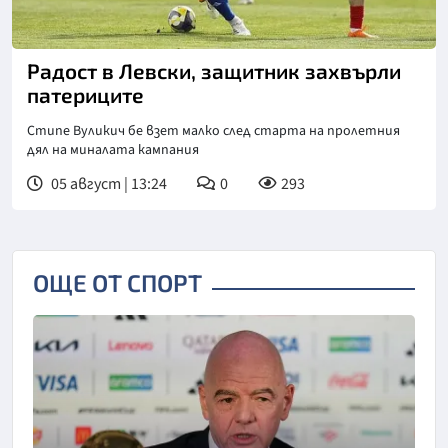
Радост в Левски, защитник захвърли
патериците
Стипе Вуликич бе взет малко след старта на пролетния
дял на миналата кампания
05 август | 13:24
0
293
ОЩЕ ОТ СПОРТ