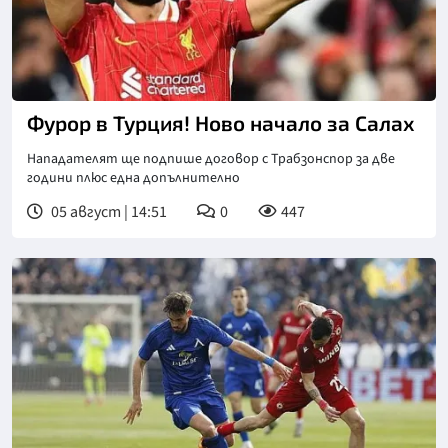
Фурор в Турция! Ново начало за Салах
Нападателят ще подпише договор с Трабзонспор за две
години плюс една допълнително
05 август | 14:51
0
447