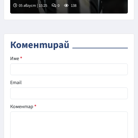
05 август | 15:25
0
138
Снимка: goggle
Коментирай
Име
*
Email
Коментар
*