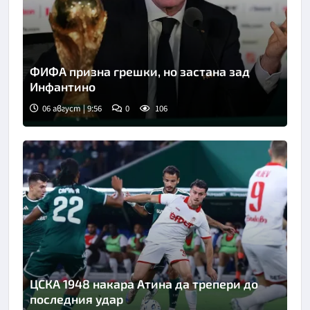
ФИФА призна грешки, но застана зад
Инфантино
06 август | 9:56
0
106
Снимка: Асошиейтед прес
ЦСКА 1948 накара Атина да трепери до
последния удар