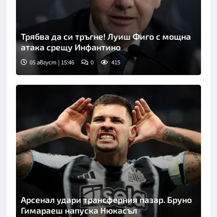
Трябва да си тръгне! Луиш Фиго с мощна
атака срещу Инфантино
05 август | 15:46
0
415
Снимка: Кийстоун
Арсенал удари трансферния пазар. Бруно
Гимараеш напуска Нюкасъл