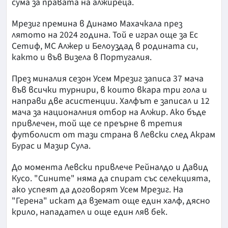
сума за правата на алжиреца.
Мрезиг премина в Динамо Махачкала през
лятото на 2024 година. Той е играл още за Ес
Сетиф, МС Алжер и Белоуздад в родината си,
както и във Визела в Португалия.
През миналия сезон Усем Мрезиг записа 37 мача
във всички турнири, в които вкара три гола и
направи две асистенции. Халфът е записал и 12
мача за националния отбор на Алжир. Ако бъде
привлечен, той ще се преърне в третия
футболист от тази страна в Левски след Акрам
Бурас и Мазир Сула.
До момента Левски привлече Рейналдо и Давид
Кусо. "Сините" няма да спират със селекцията,
ако успеят да договорят Усем Мрезиг. На
"Герена" искат да вземат още един халф, дясно
крило, нападател и още един ляв бек.