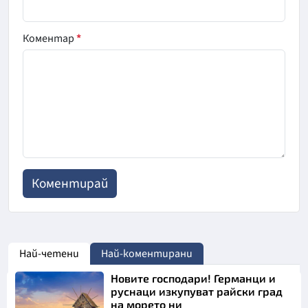
Коментар
*
Най-четени
Най-коментирани
Новите господари! Германци и
руснаци изкупуват райски град
на морето ни