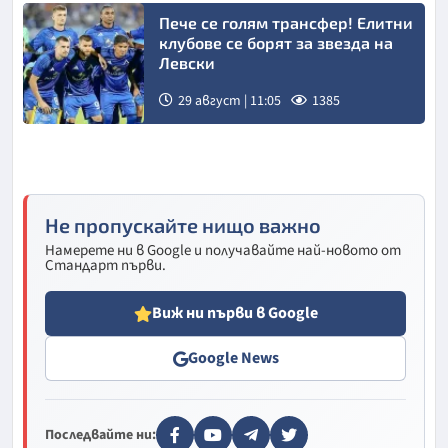
Пече се голям трансфер! Елитни
клубове се борят за звезда на
Левски
29 август | 11:05
1385
Снимка:
Lap.bg
Не пропускайте нищо важно
Намерете ни в Google и получавайте най-новото от
Стандарт първи.
Виж ни първи в Google
Google News
Последвайте ни: