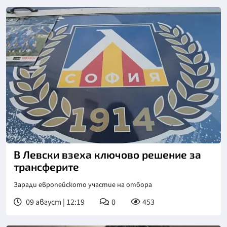
Снимка: БГНЕС
В Левски взеха ключово решение за
трансферите
Заради европейското участие на отбора
09 август | 12:19
0
453