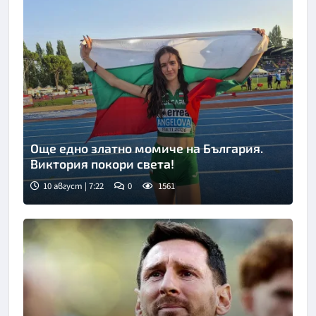
Още едно златно момиче на България.
Виктория покори света!
10 август | 7:22
0
1561
Снимка: БТА