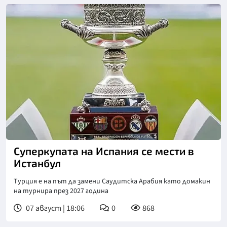
Снимка: X/Twitter
Суперкупата на Испания се мести в
Истанбул
Турция е на път да замени Саудитска Арабия като домакин
на турнира през 2027 година
07 август | 18:06
0
868