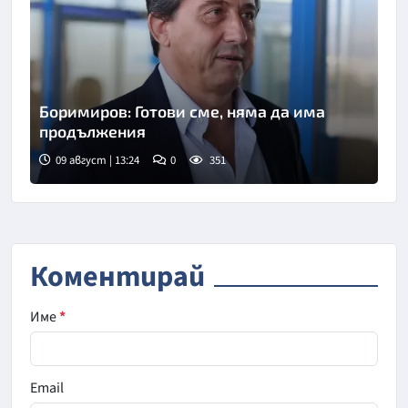
Боримиров: Готови сме, няма да има
продължения
09 август | 13:24
0
351
Коментирай
Име
*
Email