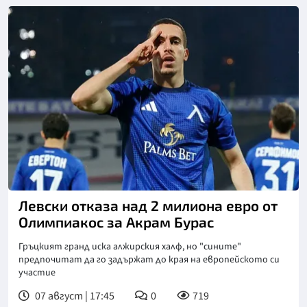
Снимка: goggle
Левски отказа над 2 милиона евро от
Олимпиакос за Акрам Бурас
Гръцкият гранд иска алжирския халф, но "сините"
предпочитат да го задържат до края на европейското си
участие
07 август | 17:45
0
719