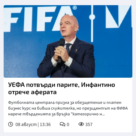
УЕФА потвърди парите, Инфантино
отрече аферата
Футболната централа призна за обезщетение и платен
бизнес курс на бивша служителка, но президентът на ФИФА
нарече твърденията за връзка "категорично н...
08 август | 13:36
0
357