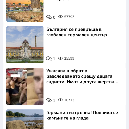
0
57793
България се превръща в
глобален термален център
1
25599
Ужасяващ обрат в
разследването срещу децата
садисти. Имат и друга жертва
преди Георги
1
10713
Германия изтръпна! Появиха се
камъните на глада