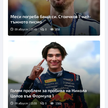
Меси погреба баща си. Стоичков с най-
тъжното писмо
09 август | 23:45
0
858
Голям проблем за пробива на Никола
Цолов във Формула 1
09 август | 15:55
0
1583