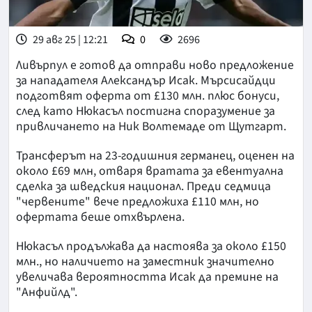
29 авг 25 | 12:21
0
2696
Ливърпул е готов да отправи ново предложение
за нападателя Александър Исак. Мърсисайдци
подготвят оферта от £130 млн. плюс бонуси,
след като Нюкасъл постигна споразумение за
привличането на Ник Волтемаде от Щутгарт.
Трансферът на 23-годишния германец, оценен на
около £69 млн, отваря вратата за евентуална
сделка за шведския национал. Преди седмица
"червените" вече предложиха £110 млн, но
офертата беше отхвърлена.
Нюкасъл продължава да настоява за около £150
млн., но наличието на заместник значително
увеличава вероятността Исак да премине на
"Анфийлд".