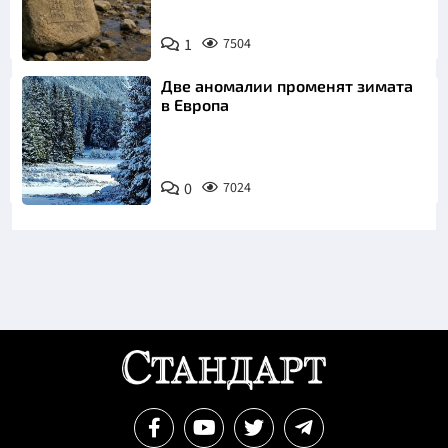
1
7504
Две аномалии променят зимата
в Европа
0
7024