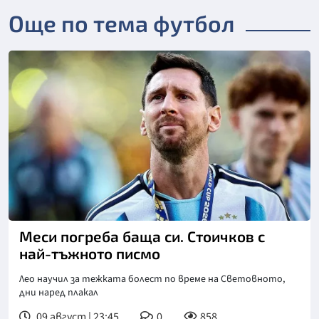
Още по тема футбол
Меси погреба баща си. Стоичков с
най-тъжното писмо
Лео научил за тежката болест по време на Световното,
дни наред плакал
09 август | 23:45
0
858