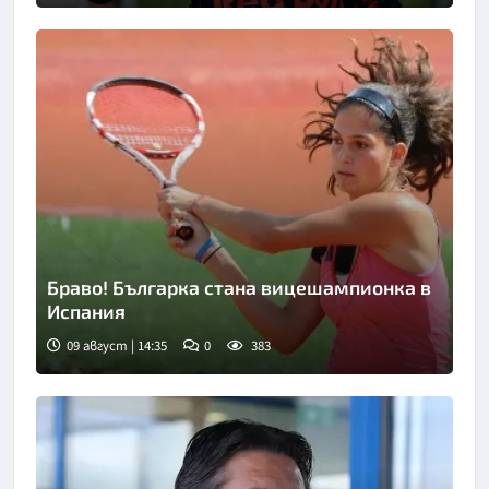
Браво! Българка стана вицешампионка в
Испания
09 август | 14:35
0
383
Снимка: БТА