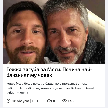
Снимка: Инстаграм
Тежка загуба за Меси. Почина най-
близкият му човек
Хорхе Меси беше не само баща, но и представител,
съветник и човекът, който водеше най-важните битки
извън терена
08 август | 15:13
0
1439