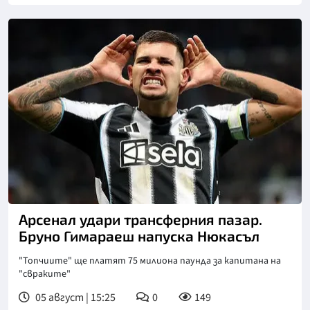
Снимка: goggle
Арсенал удари трансферния пазар.
Бруно Гимараеш напуска Нюкасъл
"Топчиите" ще платят 75 милиона паунда за капитана на
"свраките"
05 август | 15:25
0
149