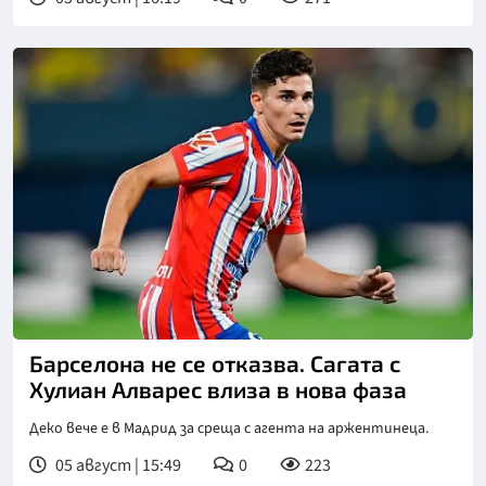
Снимка: goggle
Барселона не се отказва. Сагата с
Хулиан Алварес влиза в нова фаза
Деко вече е в Мадрид за среща с агента на аржентинеца.
05 август | 15:49
0
223