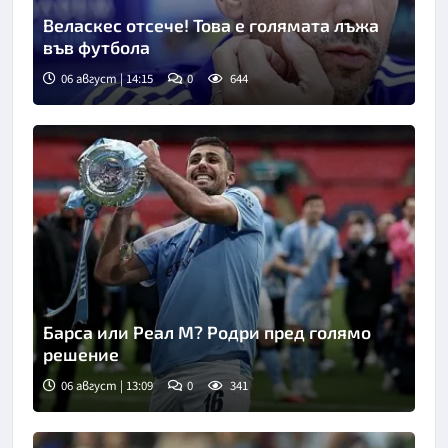
Веласкес отсече! Това е голямата лъжа
във футбола
06 август | 14:15
0
644
Барса или Реал М? Родри пред голямо
решение
06 август | 13:09
0
341