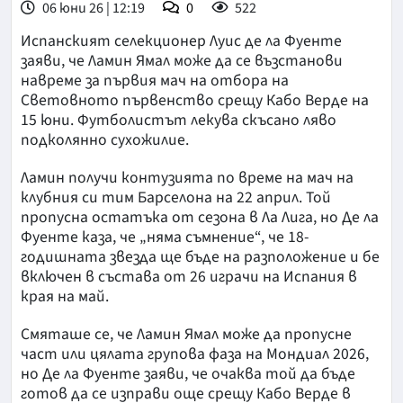
06 юни 26 | 12:19
0
522
Испанският селекционер Луис де ла Фуенте
заяви, че Ламин Ямал може да се възстанови
навреме за първия мач на отбора на
Световното първенство срещу Кабо Верде на
15 юни. Футболистът лекува скъсано ляво
подколянно сухожилие.
Ламин получи контузията по време на мач на
клубния си тим Барселона на 22 април. Той
пропусна остатъка от сезона в Ла Лига, но Де ла
Фуенте каза, че „няма съмнение“, че 18-
годишната звезда ще бъде на разположение и бе
включен в състава от 26 играчи на Испания в
края на май.
Смяташе се, че Ламин Ямал може да пропусне
част или цялата групова фаза на Мондиал 2026,
но Де ла Фуенте заяви, че очаква той да бъде
готов да се изправи още срещу Кабо Верде в