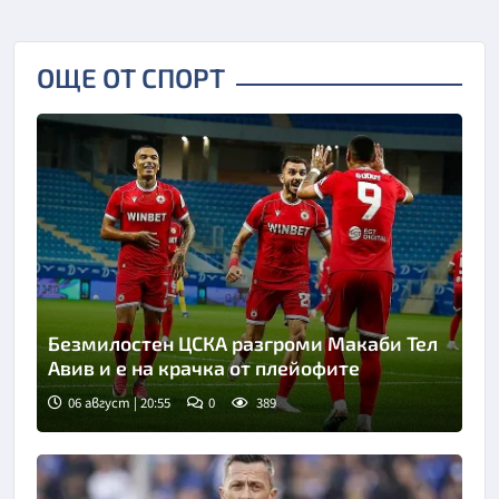
ОЩЕ ОТ СПОРТ
Безмилостен ЦСКА разгроми Макаби Тел
Авив и е на крачка от плейофите
06 август | 20:55
0
389