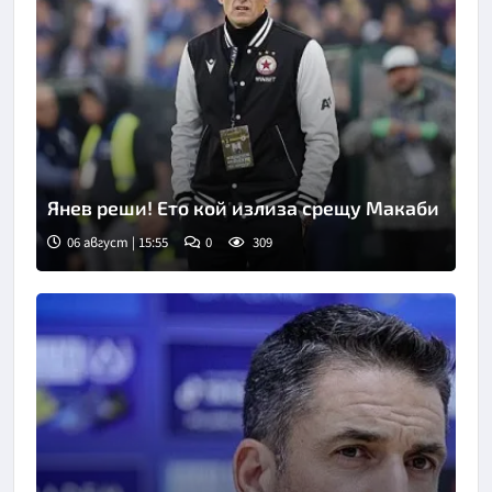
Янев реши! Ето кой излиза срещу Макаби
06 август | 15:55
0
309