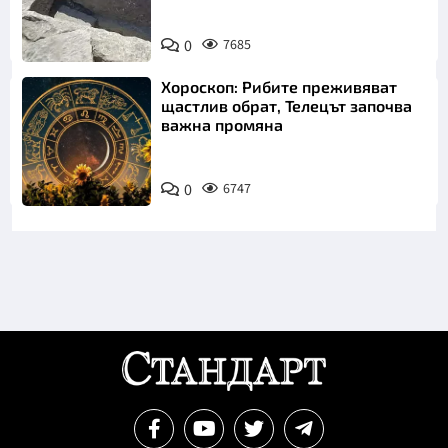
Снимка:
Bulgaria ON
0
7685
AIR
Хороскоп: Рибите преживяват
щастлив обрат, Телецът започва
важна промяна
0
6747