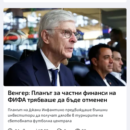
Снимка: goggle
Венгер: Планът за частни финанси на
ФИФА трябваше да бъде отменен
Планът на Джани Инфантино предвиждаше външни
инвеститори да получат дялове в турнирите на
световната футболна централа