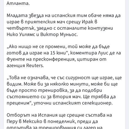
Атланта.
Младата звезда на испанския тим обаче няма да
играе в приятелския мач срещу Ирак в
четвъртък, заедно с останалите контузени
Нико Уилямс и Виктор Муньос.
„Ако нищо не се промени, той може да бъде
готов да играе на 15 юни“, коментира Луис де ла
Фуенте на пресконференция, цитиран от
агенция Reuters.
„Това не означава, че със сигурност ще играе, ще
видим. Може би за няколко минути, може би ще
бъде просто тренировка, за да подобри
състоянието си за втория мач. Ще трябва да
преценим“, уточни испанският селекционер.
Отборът на Испания ще срещне състава на
Перу в Мексико в понеделник, преди да
отпътува за тренировъчния си лагер на