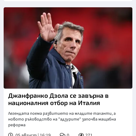
Снимка: goggle
Джанфранко Дзола се завърна в
националния отбор на Италия
Легендата поема развитието на младите таланти, а
новото ръководство на "адзурите" започва мащабна
реформа
05 август | 16:19
0
271