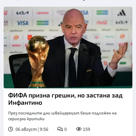
Снимка: Асошиейтед прес
ФИФА призна грешки, но застана зад
Инфантино
През последните дни швейцарецът беше подложен на
сериозни критики
06 август | 9:56
0
159