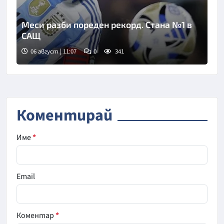
Меси разби пореден рекорд. Стана №1 в
САЩ
06 август | 11:07
0
341
Коментирай
Име
*
Email
Коментар
*