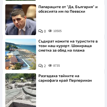
Папараците от "Да, България" и
обсесията им по Пеевски
0
10505
Съдират кожите на туристите в
този наш курорт. Шокираща
сметка за обяд на плажа
2
8735
Разгадаха тайните на
саркофага край Перперикон