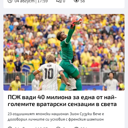
04 август | 17:59
0
58
Снимка: БТА
ПСЖ вади 40 милиона за една от най-
големите вратарски сензации в света
23-годишният японски национал Зион Сузуки вече е
договорил личните си условия с френския шампион