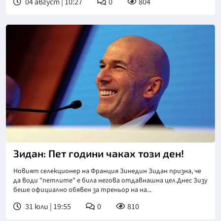
04 август | 10:27
0
804
Зидан: Пет години чаках този ден!
Новият селекционер на Франция Зинедин Зидан призна, че
да води "петлите" е била негова отдавнашна цел.Днес Зизу
беше официално обявен за треньор на на...
31 юли | 19:55
0
810