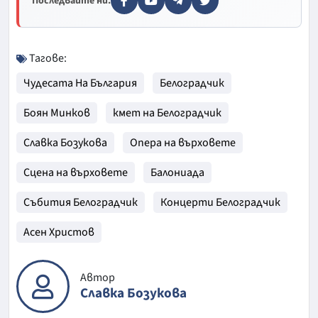
Последвайте ни:
Тагове:
Чудесата На България
Белоградчик
Боян Минков
кмет на Белоградчик
Славка Бозукова
Опера на върховете
Сцена на върховете
Балониада
Събития Белоградчик
Концерти Белоградчик
Асен Христов
Автор
Славка Бозукова