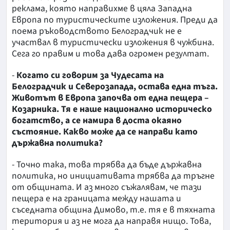
реклама, която направихме в цяла Западна
Европа по туристическите изложения. Преди да
поема ръководството Белоградчик не е
участвал в туристически изложения в чужбина.
Сега го правим и това дава огромен резултат.
-
Когато си говорим за Чудесата на
Белоградчик и Северозапада, остава една тъга.
Животът в Европа започва от една пещера –
Козарника. Тя е наше национално историческо
богатство, а се намира в доста окаяно
състояние. Какво може да се направи като
държавна политика?
- Точно така, това трябва да бъде държавна
политика, но инициативата трябва да тръгне
от общината. И аз много съжалявам, че тази
пещера е на границата между нашата и
съседната община Димово, т.е. тя е в тяхната
територия
и аз не мога да направя нищо. Това,