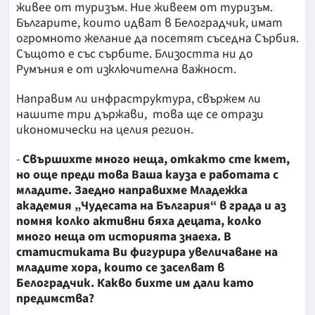
живее от туризъм. Ние живеем от туризъм.
Българите, които идват в Белоградчик, имат
огромното желание да посетят съседна Сърбия.
Същото е със сърбите. Близостта ни до
Румъния е от изключителна важност.
Направим ли инфраструктура, свържем ли
нашите три държави, това ще се отрази
икономически на целия регион.
-
Свършихте много неща, откакто сте кмет,
но още преди това Ваша кауза е работата с
младите. Заедно направихме Младежка
академия „Чудесата на България“ в града и аз
помня колко активни бяха децата, колко
много неща от историята знаеха. В
статистиката Ви фигурира увеличаване на
младите хора, които се заселват в
Белоградчик. Какво бихте им дали като
предимства?