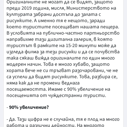
Оригиналните не могат да се видят, защото
преди 2019 година, мисля, Министерството на
културата забрани достъпа до залата с
рисунките. А именно тя е нещото, заради
което туристите посещават нашата пещера.
В условията на публично-частно партньорство
направихме тази дигитална галерия, в която
туристът в рамките на 15-20 минути може да
изгледа филма за тези рисунки и да се почувства
така сякаш вижда оригиналите по един много
модерен начин. Това е много хубаво, защото
хората вече не си тръгват разочаровани, че не
са успели да видят рисунките. Това, разбира се,
няма как да не промени веднага
посещаемостта. Имаме с 90% увеличение на
посещенията от чуждестранни туристи.
-
90% увеличение?
- Да. Тази цифра не е случайна, тя е плод на много
работа и различни дейности. На многото