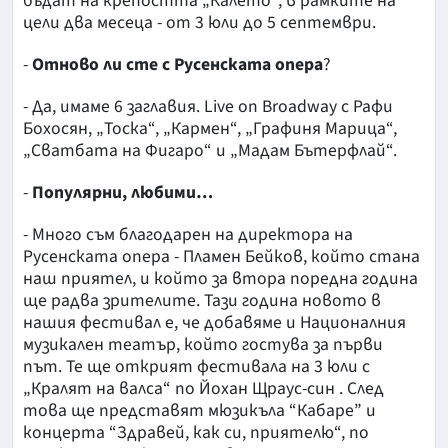
бъдат на крепостта „Калето“, в рамките на
цели два месеца - от 3 юли до 5 септември.
-
Отново ли сте с Русенската опера
?
- Да, имаме 6 заглавия. Live on Broadway с Рафи
Бохосян, „Тоска“, „Кармен“, „Графиня Марица“,
„Сватбата на Фигаро“ и „Мадам Бътерфлай“.
-
Популярни, любими…
- Много съм благодарен на директора на
Русенската опера - Пламен Бейков, който стана
наш приятел, и който за втора поредна година
ще радва зрителите. Тази година новото в
нашия фестивал е, че добавяме и Националния
музикален театър, който гостува за първи
път. Те ще открият фестивала на 3 юли с
„Кралят на валса“ по Йохан Щраус-син
. След
това ще представят мюзикъла “Кабаре” и
концерта “Здравей, как си, приятелю“, по