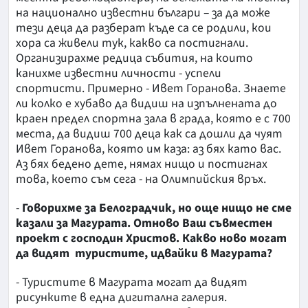
на национално известни българи – за да може
тези деца да разберат къде са се родили, кои
хора са живели тук, какво са постигнали.
Организирахме редица събития, на които
канихме известни личности - успели
спортисти. Примерно - Ивет Горанова. Знаете
ли колко е хубаво да видиш на изпълнената до
краен предел спортна зала в града, която е с 700
места, да видиш 700 деца как са дошли да чуят
Ивет Горанова, която им каза: аз бях като вас.
Аз бях бедено дете, нямах нищо и постигнах
това, което съм сега - на Олимпийския връх.
-
Говорихме за Белоградчик, но още нищо не сме
казали за Магурата. Отново Ваш съвместен
проект с господин Христов. Какво ново могат
да видят туристите, идвайки в Магурата?
- Туристите в Магурата могат да видят
рисунките в една дигитална галерия.