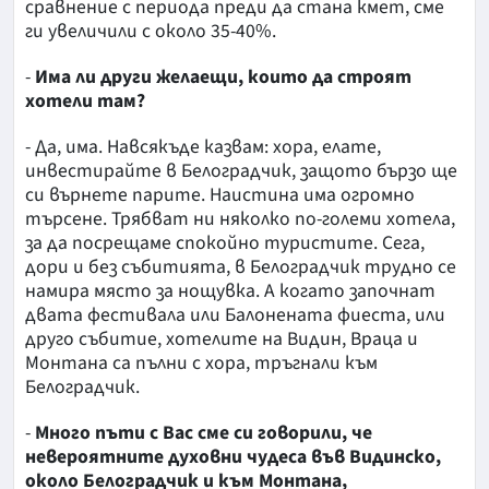
сравнение с периода преди да стана кмет, сме
ги увеличили с около 35-40%.
-
Има ли други желаещи, които да строят
хотели там?
- Да, има. Навсякъде казвам: хора, елате,
инвестирайте в Белоградчик, защото бързо ще
си върнете парите. Наистина има огромно
търсене. Трябват ни няколко по-големи хотела,
за да посрещаме спокойно туристите. Сега,
дори и без събитията, в Белоградчик трудно се
намира място за нощувка. А когато започнат
двата фестивала или Балонената фиеста, или
друго събитие, хотелите на Видин, Враца и
Монтана са пълни с хора, тръгнали към
Белоградчик.
-
Много пъти с Вас сме си говорили, че
невероятните духовни чудеса във Видинско,
около Белоградчик и към Монтана,