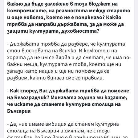
важно да бъде заложено в този бюджет на
компромисите, на реалността между старото
и още новото, което не е поникнало? Какво
трябва да направи държавата, за да може да
защити културата, духовността?
- Държавата трябва да разбере, че културата
стои в основата на всичко. И колкото и на
хората да не им се вярва и да смятат, че има по-
важни неща, културата е това, което ще ни
запази като нация и ще ни помогне да се
развием, както винаги сме го правили.
-
Как според Вас държавата трябва да помогне
на Белоградчик? Миналата година ми казахте,
че искате да станете културна столица на
България
- Да, ние имаме амбиция да станем културна
столица на България и смятам, че с този
фестивал, който вече е в рамките на 60 дни, го