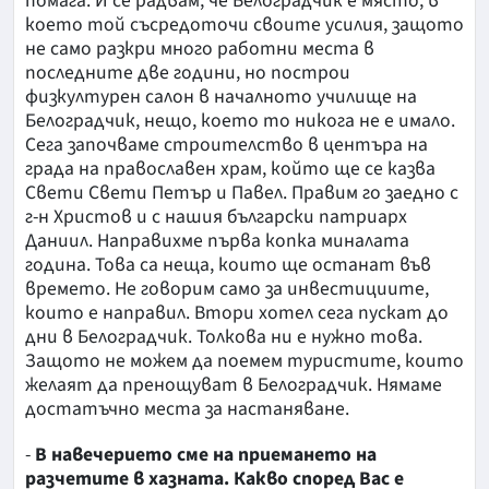
помага. И се радвам, че Белоградчик е място, в
което той съсредоточи своите усилия, защото
не само разкри много работни места в
последните две години, но построи
физкултурен салон в началното училище на
Белоградчик, нещо, което то никога не е имало.
Сега започваме строителство в центъра на
града на православен храм, който ще се казва
Свети Свети Петър и Павел. Правим го заедно с
г-н Христов и с нашия български патриарх
Даниил. Направихме първа копка миналата
година. Това са неща, които ще останат във
времето. Не говорим само за инвестициите,
които е направил. Втори хотел сега пускат до
дни в Белоградчик. Толкова ни е нужно това.
Защото не можем да поемем туристите, които
желаят да пренощуват в Белоградчик. Нямаме
достатъчно места за настаняване.
-
В навечерието сме на приемането на
разчетите в хазната. Какво според Вас е