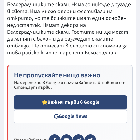
Белоградчишките скали. Няма го никъде другаде
в света. Има много оперни фестивали на
открито, но те всичките имат един основен
недостатък. Нямат декора на
Белоградчишките скали. Гостите ни ще могат
да летят с балон и да разгледат скалите
отблизо. Ще отнесат в сърцето си спомена за
това райско кътче, наречено Белоградчик.
Не пропускайте нищо важно
Намерете ни в Google и получавайте най-новото от
Стандарт първи.
Виж ни първи в Google
Google News