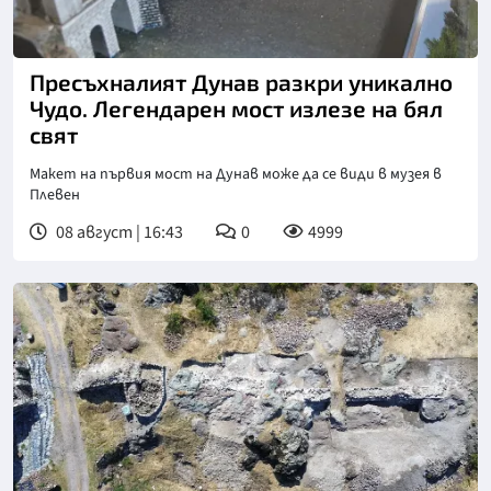
Пресъхналият Дунав разкри уникално
Чудо. Легендарен мост излезе на бял
свят
Макет на първия мост на Дунав може да се види в музея в
Плевен
08 август | 16:43
0
4999