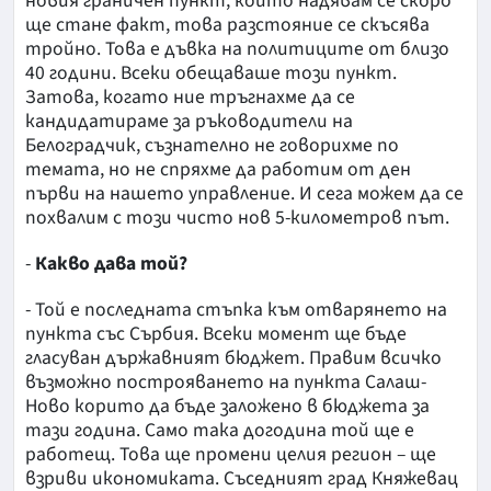
новия граничен пункт, който надявам се скоро
ще стане факт, това разстояние се скъсява
тройно. Това е дъвка на политиците от близо
40 години. Всеки обещаваше този пункт.
Затова, когато ние тръгнахме да се
кандидатираме за ръководители на
Белоградчик, съзнателно не говорихме по
темата, но не спряхме да работим от ден
първи на нашето управление. И сега можем да се
похвалим с този чисто нов 5-километров път.
-
Какво дава той?
- Той е последната стъпка към отварянето на
пункта със Сърбия. Всеки момент ще бъде
гласуван държавният бюджет. Правим всичко
възможно построяването на пункта Салаш-
Ново корито да бъде заложено в бюджета за
тази година. Само така догодина той ще е
работещ. Това ще промени целия регион – ще
взриви икономиката. Съседният град Княжевац