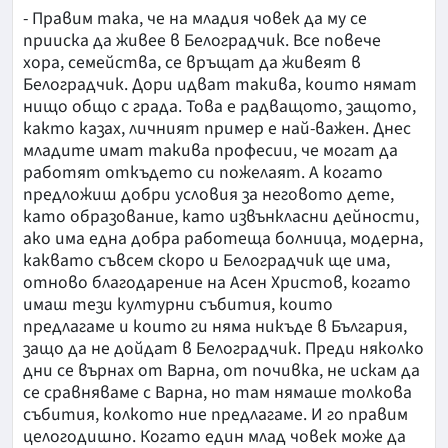
- Правим така, че на младия човек да му се
прииска да живее в Белоградчик. Все повече
хора, семейства, се връщат да живеят в
Белоградчик. Дори идват такива, които нямат
нищо общо с града. Това е радващото, защото,
както казах, личният пример е най-важен. Днес
младите имат такива професии, че могат да
работят откъдето си пожелаят. А когато
предложиш добри условия за неговото дете,
като образование, като извънкласни дейности,
ако има една добра работеща болница, модерна,
каквато съвсем скоро и Белоградчик ще има,
отново благодарение на Асен Христов, когато
имаш тези културни събития, които
предлагаме и които ги няма никъде в България,
защо да не дойдат в Белоградчик. Преди няколко
дни се върнах от Варна, от почивка, не искам да
се сравняваме с Варна, но там нямаше толкова
събития, колкото ние предлагаме. И го правим
целогодишно. Когато един млад човек може да