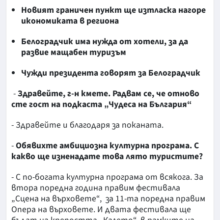
Новият граничен пункт ще изтласка нагоре
икономиката в региона
Белоградчик има нужда от хотели, за да
развие мащабен туризъм
Чужди президента говорят за Белоградчик
-
Здравейте, г-н кмете. Радвам се, че отново
сте гост на подкаста „Чудеса на България“
- Здравейте и благодаря за поканата.
-
Обявихте амбициозна културна програма. С
какво ще изненадате това лято туристите?
- С по-богата културна програма от всякога. За
втора поредна година правим фестивала
„Сцена на върховете“, за 11-та поредна правим
Опера на върховете. И двата фестивала ще