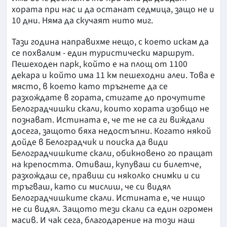
хората при нас и да останат седмица, защо не и
10 дни. Няма да скучаят нито миг.
Тази година направихме нещо, с което искам да
се похвалим - един туристически маршрут.
Пешеходен парк, който е на площ от 1100
декара и който има 11 км пешеходни алеи. Това е
място, в което като тръгнете да се
разхождате в гората, стигате до прочутите
Белоградчишки скали, които хората изобщо не
познават. Истината е, че те не са ги виждали
досега, защото бяха недостъпни. Когато някой
дойде в Белоградчик и поиска да види
Белоградчишките скали, обикновено го пращат
на крепостта. Отиваш, купуваш си билетче,
разхождаш се, правиш си няколко снимки и си
тръгваш, като си мислиш, че си видял
Белоградчишките скали. Истината е, че нищо
не си видял. Защото тези скали са един огромен
масив. И чак сега, благодарение на този наш