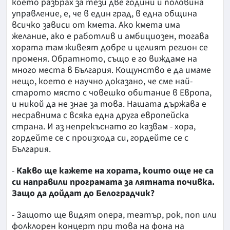
което разбрах за тези две години и половина
управление, е, че в един град, в една община
всичко зависи от кмета. Ако кмета има
желание, ако е работлив и амбициозен, тогава
хората там живеят добре и целият регион се
променя. Обратното, също е го виждаме на
много места в България. Кощунство е да имаме
нещо, което е научно доказано, че сме най-
старото място с човешко обитание в Европа,
и никой да не знае за това. Нашата държава е
несравнима с всяка една друга европейска
страна. И аз непрекъснато го казвам - хора,
гордейте се с произхода си, гордейте се с
България.
-
Какво ще кажете на хората, които още не са
си направили програмата за лятната почивка.
Защо да дойдат до Белоградчик?
- Защото ще видят опера, театър, рок, поп или
фолклорен концерт при това на фона на