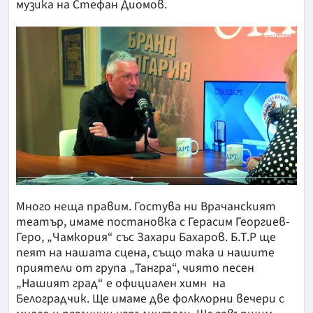
музика на Стефан Диомов.
Много неща правим. Гостува ни Врачанският
театър, имаме постановка с Герасим Георгиев-
Геро, „Чамкория“ със Захари Бахаров. Б.Т.Р ще
пеят на нашата сцена, също така и нашите
приятели от група „Тангра“, чиято песен
„Нашият град“ е официален химн на
Белоградчик. Ще имаме две фолклорни вечери с