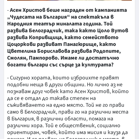
-
Асен Христов беше награден от кампанията
„Чудесата на България“ на спектакъла в
Народния театър миналата година. Той
развива Белоградчик, така както Цоло Вутов
развива Копривщица, както семейството
Цоцоркови развиват Панагюрище, както
Цветелина Бориславова развива Родопите,
Смолян, Пампорово.
Имаме ли достатъчно
богати българи със сърце за културата?
- Сигурно хората, които изброихте правят
подобни неща в други общини. Но лично аз не
познавам друг човек като Асен Христов, който
да се е отдал до такава степен на
съживяването на едно място. Той не го прави
само в Белоградчик, прави го на различни места
в България, в различни области, помага на
различни хора. Той е общественик, социално
ориентиран, човек, който има мисия и кауза да