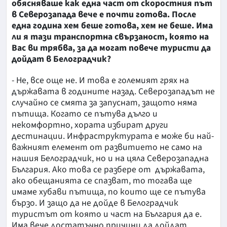
обясняваше как една част от скоростния път
в Северозапада вече е почти готова. После
една година хем беше готова, хем не беше. Има
ли я тази транспортна свързаност, която на
Вас ви трябва, за да могат повече туристи да
дойдат в Белоградчик?
- Не, все още не. И това е големият грях на
държавата в годините назад. Северозападът не
случайно се смята за запуснат, защото няма
пътища. Когато се пътува дълго и
некомфортно, хората избират други
дестинации. Инфраструктурата е може би най-
важният елемент от развитието не само на
нашия Белоградчик, но и на цяла Северозападна
България. Ако това се разбере от държавата,
ако обещанията се спазват, то тогава ще
имаме хубави пътища, по които ще се пътува
бързо. И защо да не дойде в Белоградчик
туристът от която и част на България да е.
Има вече достатъчно причини да дойдат