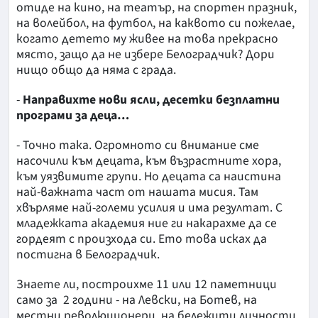
отиде на кино, на театър, на спортен празник,
на волейбол, на футбол, на каквото си пожелае,
когато детето му живее на това прекрасно
място, защо да не избере Белоградчик? Дори
нищо общо да няма с града.
-
Направихте нови ясли, десетки безплатни
програми за деца…
- Точно така. Огромното си внимание сме
насочили към децата, към възрастните хора,
към уязвимите групи. Но децата са наистина
най-важната част от нашата мисия. Там
хвърляме най-големи усилия и има резултат. С
младежката академия ние ги накарахме да се
гордеят с произхода си. Ето това исках да
постигна в Белоградчик.
Знаете ли, построихме 11 или 12 паметници
само за 2 години - на Левски, на Ботев, на
местни революционери, на бележити личности,