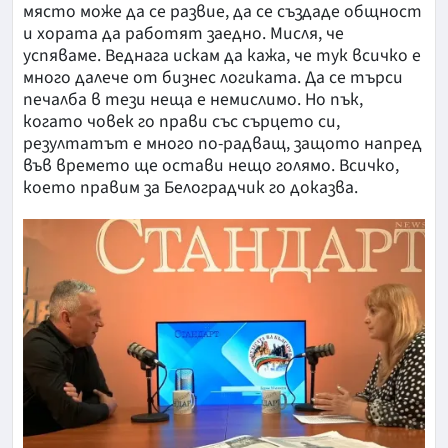
място може да се развие, да се създаде общност
и хората да работят заедно. Мисля, че
успяваме. Веднага искам да кажа, че тук всичко е
много далече от бизнес логиката. Да се търси
печалба в тези неща е немислимо. Но пък,
когато човек го прави със сърцето си,
резултатът е много по-радващ, защото напред
във времето ще остави нещо голямо. Всичко,
което правим за Белоградчик го доказва.