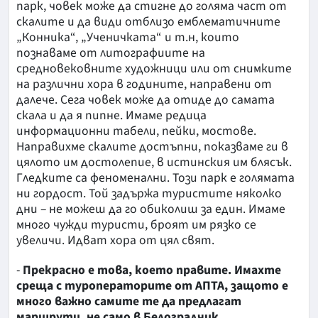
парк, човек може да стигне до голяма част от
скалите и да види отблизо емблематичните
„Конника“, „Ученичката“ и т.н, които
познаваме от литографиите на
средновековните художници или от снимките
на различни хора в годините, направени от
далече. Сега човек може да отиде до самата
скала и да я пипне. Имаме редица
информационни табели, пейки, мостове.
Направихме скалите достъпни, показваме ги в
цялото им достолепие, в истинския им блясък.
Гледките са феноменални. Този парк е голямата
ни гордост. Той задържа туристите няколко
дни – не можеш да го обиколиш за един. Имаме
много чужди туристи, броят им рязко се
увеличи. Идват хора от цял свят.
-
Прекрасно е това, което правите. Имахте
среща с туроператорите от АПТА, защото е
много важно самите те да предлагат
маршрути, не само в Белоградчик.