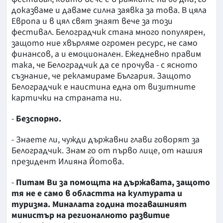
доказваме и даваме силна заявка за това. В цяла
Европа и в цял свят знаят вече за този
фестивал. Белоградчик стана много популярен,
защото ние хвърляме огромен ресурс, не само
финансов, а и емоционален. Ежедневно правим
така, че Белоградчик да се прочува - с ясното
съзнание, че рекламираме България. Защото
Белоградчик е наистина една от визитните
картички на страната ни.
-
Безспорно.
- Знаете ли, чужди държавни глави говорят за
Белоградчик. Знам го от първо лице, от нашия
президент Илияна Йотова.
-
Питам Ви за помощта на държавата, защото
тя не е само в областта на културата и
туризма. Миналата година тогавашният
министър на регионалното развитие