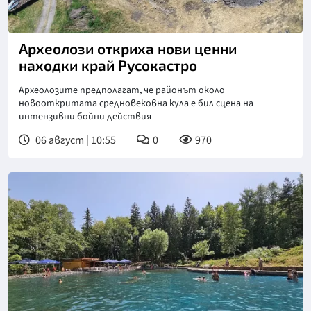
Археолози откриха нови ценни
находки край Русокастро
Археолозите предполагат, че районът около
новооткритата средновековна кула е бил сцена на
интензивни бойни действия
06 август | 10:55
0
970