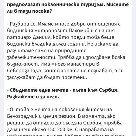
предполагат поклоннически туризъм. Мислите
ли в тази посока?
- Разбира се. Имаме много добри отношения с
видинския митрополит Пахомий и с нашия
патриарх Даниил, който преди това беше
видински владика дълги години. Не искаме да
разчитаме само на природните
забележителности. Трябва да използваме всяка
възможност. Има много манастири в
Северозапада, които хората не познават, а си
заслужават да бъдат посетени.
-
Сбъднахте една мечта - пътя към Сърбия.
Разкажете и за него.
- О, това е мечта на поколения жители на
Белоградчик и целия регион. В момента, ако
решиш да отидеш до съседна Сърбия, трябва
да минеш около 150-200 км. С направата на