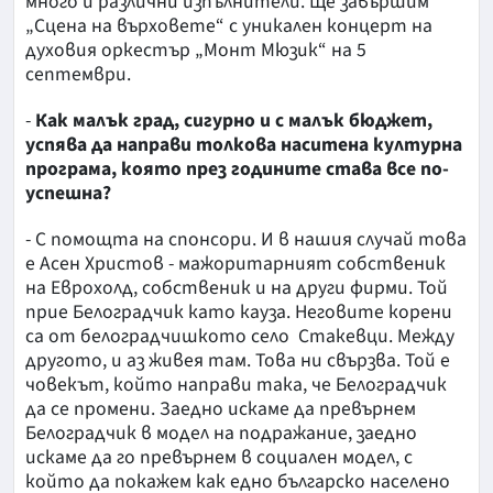
много и различни изпълнители. Ще завършим
„Сцена на върховете“ с уникален концерт на
духовия оркестър „Монт Мюзик“ на 5
септември.
-
Как малък град, сигурно и с малък бюджет,
успява да направи толкова наситена културна
програма, която през годините става все по-
успешна?
- С помощта на спонсори. И в нашия случай това
е Асен Христов - мажоритарният собственик
на Еврохолд, собственик и на други фирми. Той
прие Белоградчик като кауза. Неговите корени
са от белоградчишкото село Стакевци. Между
другото, и аз живея там. Това ни свързва. Той е
човекът, който направи така, че Белоградчик
да се промени. Заедно искаме да превърнем
Белоградчик в модел на подражание, заедно
искаме да го превърнем в социален модел, с
който да покажем как едно българско населено