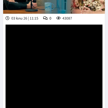
03 юли 26 | 11:15
0
43087