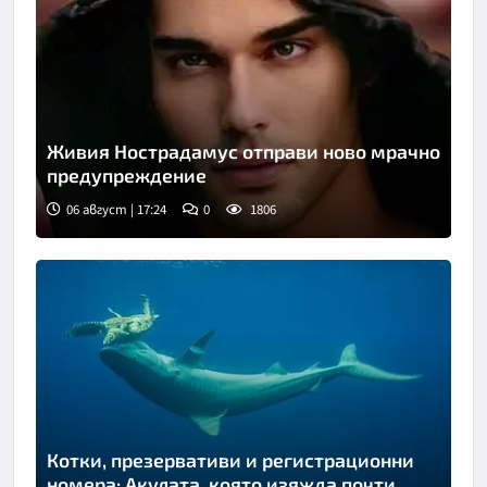
Живия Нострадамус отправи ново мрачно
предупреждение
06 август | 17:24
0
1806
Котки, презервативи и регистрационни
номера: Акулата, която изяжда почти