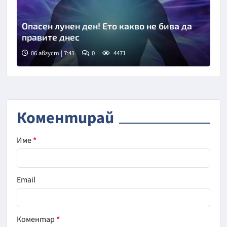
Опасен лунен ден! Ето какво не бива да
правите днес
06 август | 7:41
0
4471
Коментирай
Име
*
Email
Коментар
*