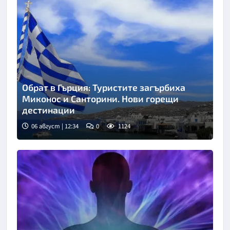
Обрат в Гърция: Туристите загърбиха
Миконос и Санторини. Нови горещи
дестинации
06 август | 12:34
0
1124