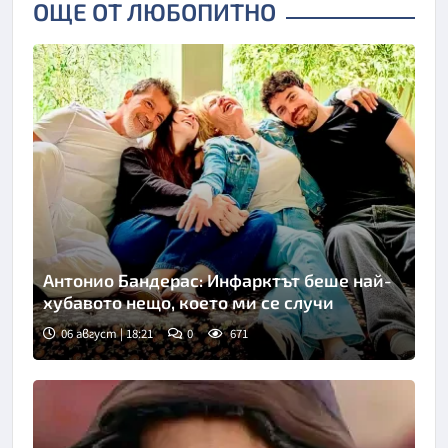
ОЩЕ ОТ ЛЮБОПИТНО
Антонио Бандерас: Инфарктът беше най-
хубавото нещо, което ми се случи
06 август | 18:21
0
671
Снимка: Инстаграм