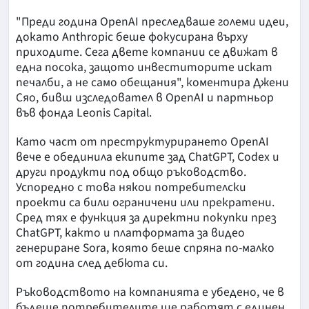
"Преди година OpenAI преследваше големи идеи,
докато Anthropic беше фокусирана върху
приходите. Сега двете компании се движат в
една посока, защото инвеститорите искат
печалби, а не само обещания", коментира Джени
Сяо, бивш изследовател в OpenAI и партньор
във фонда Leonis Capital.
Като част от преструктурирането OpenAI
вече е обединила екипите зад ChatGPT, Codex и
други продукти под общо ръководство.
Успоредно с това някои потребителски
проекти са били ограничени или прекратени.
Сред тях е функция за директни покупки през
ChatGPT, както и платформата за видео
генериране Sora, която беше спряна по-малко
от година след дебюта си.
Ръководството на компанията е убедено, че в
бъдеще потребителите ще работят с единен