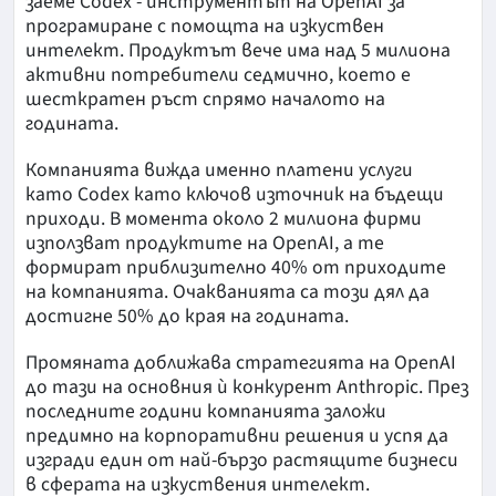
заеме Codex - инструментът на OpenAI за
програмиране с помощта на изкуствен
интелект. Продуктът вече има над 5 милиона
активни потребители седмично, което е
шесткратен ръст спрямо началото на
годината.
Компанията вижда именно платени услуги
като Codex като ключов източник на бъдещи
приходи. В момента около 2 милиона фирми
използват продуктите на OpenAI, а те
формират приблизително 40% от приходите
на компанията. Очакванията са този дял да
достигне 50% до края на годината.
Промяната доближава стратегията на OpenAI
до тази на основния ѝ конкурент Anthropic. През
последните години компанията заложи
предимно на корпоративни решения и успя да
изгради един от най-бързо растящите бизнеси
в сферата на изкуствения интелект.