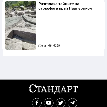
Разгадаха тайните на
саркофага край Перперикон
Снимка:
Bulgaria ON
0
6129
AIR