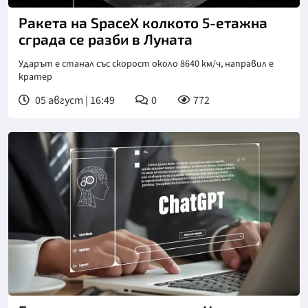
Ракета на SpaceX колкото 5-етажна
сграда се разби в Луната
Ударът е станал със скорост около 8640 км/ч, направил е
кратер
05 август | 16:49
0
772