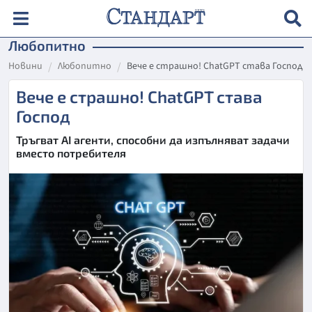
Любопитно
Новини
Любопитно
Вече е страшно! ChatGPT става Господ
Вече е страшно! ChatGPT става
Господ
Тръгват AI агенти, способни да изпълняват задачи
вместо потребителя