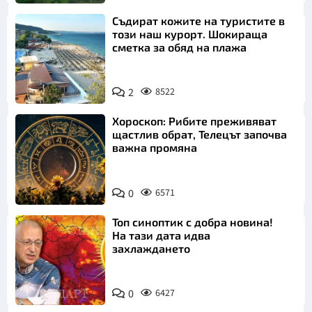
Съдират кожите на туристите в
този наш курорт. Шокираща
сметка за обяд на плажа
2
8522
Хороскоп: Рибите преживяват
щастлив обрат, Телецът започва
важна промяна
0
6571
Топ синоптик с добра новина!
На тази дата идва
захлаждането
0
6427