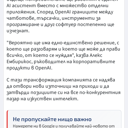
AI асистент вместо с множество отделни
приложения. Според OpenAI границите между
чатботове, търсачки, инструменти за
програмиране и друг софтуер постепенно ще
изчезнат.
"Вероятно ще има едно-единствено решение, с
което ще разговарям и което ще може да прави
всичко, от което се нуждая", казва Алекс
Ембирикос, ръководител на корпоративните
продукти в OpenAI.
С тази трансформация компанията се надява
да отвори нови източници на приходи и да
затвърди позициите си на все по-конкурентния
пазар на изкуствен интелект.
Не пропускайте нищо важно
Намерете ни в Google и получавайте най-новото от