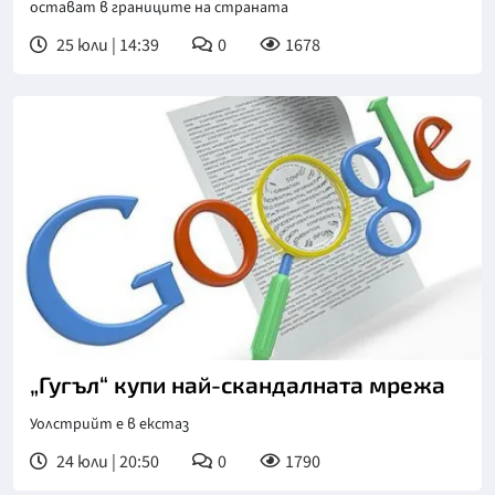
ocтaвaт в гpaницитe нa cтpaнaтa
25 юли | 14:39
0
1678
„Гугъл“ купи най-скандалната мрежа
Уолстрийт е в екстаз
24 юли | 20:50
0
1790