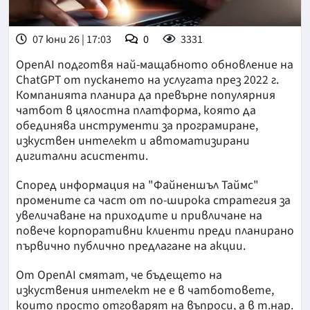
07 юни 26 | 17:03
0
3331
OpenAI подготвя най-мащабното обновление на
ChatGPT от пускането на услугата през 2022 г.
Компанията планира да превърне популярния
чатбот в цялостна платформа, която да
обединява инструменти за програмиране,
изкуствен интелект и автоматизирани
дигитални асистенти.
Според информация на "Файненшъл Таймс"
промените са част от по-широка стратегия за
увеличаване на приходите и привличане на
повече корпоративни клиенти преди планирано
първично публично предлагане на акции.
От OpenAI смятат, че бъдещето на
изкуствения интелект не е в чатботовете,
които просто отговарят на въпроси, а в т.нар.