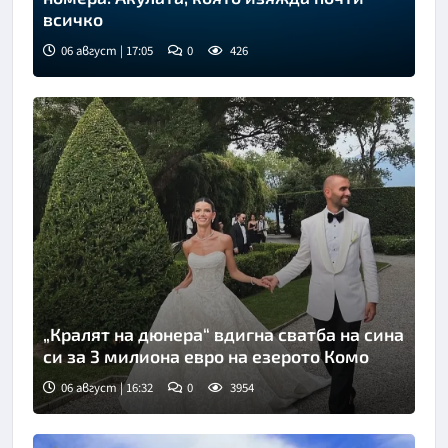
всичко
06 август | 17:05
0
426
„Кралят на дюнера“ вдигна сватба на сина
си за 3 милиона евро на езерото Комо
06 август | 16:32
0
3954
Снимка: Инстаграм