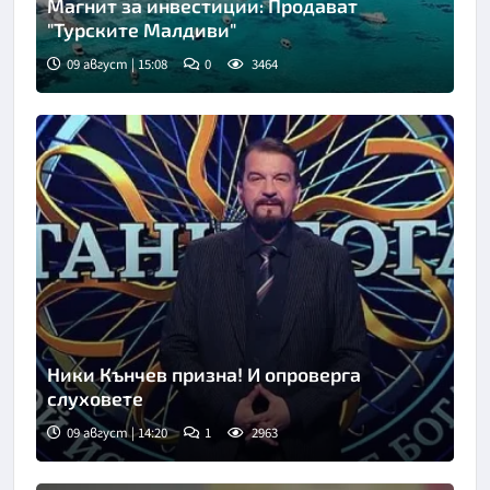
Магнит за инвестиции: Продават
"Турските Малдиви"
09 август | 15:08
0
3464
Ники Кънчев призна! И опроверга
слуховете
09 август | 14:20
1
2963
Снимка: bTV