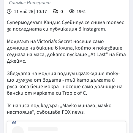
Снимка: Интернет
11 май 26 | 10:17
0
1961
Супермоделът Кандис Суейнпул се снима топлес
за последната си публикация в Instagram.
Моделът на Victoria's Secret носеше само
долнище на бикини в клипа, който я показваше
седнала на маса, докато пускаше „At Last“ на Ета
Джеймс.
Звездата на модния подиум изглеждаше току-
що излязла от водата - тъй като дългата ѝ
руса коса беше мокра - носеше само долнище на
бански от марката си Tropic of C.
Тя написа под кадъра: „Малко минало, малко
настояще“, събощава FOX news.