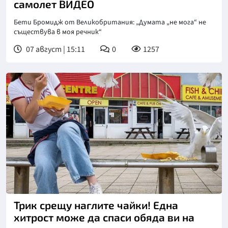
самолет ВИДЕО
Бети Бромидж от Великобритания: „Думата „не мога“ не
съществува в моя речник“
07 август | 15:11
0
1257
Трик срещу наглите чайки! Една
хитрост може да спаси обяда ви на