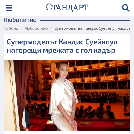
Любопитно
Новини
Любопитно
Супермоделът Кандис Суейнпул нагорещ
Супермоделът Кандис Суейнпул
нагорещи мрежата с гол кадър