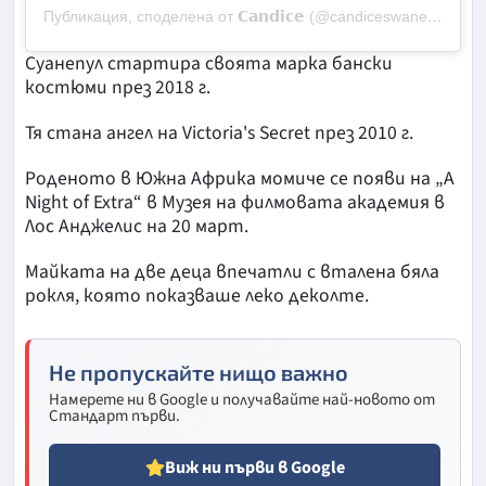
Публикация, споделена от 𝗖𝗮𝗻𝗱𝗶𝗰𝗲 (@candiceswanepoel)
Суанепул стартира своята марка бански
костюми през 2018 г.
Тя стана ангел на Victoria's Secret през 2010 г.
Роденото в Южна Африка момиче се появи на „A
Night of Extra“ в Музея на филмовата академия в
Лос Анджелис на 20 март.
Майката на две деца впечатли с вталена бяла
рокля, която показваше леко деколте.
Не пропускайте нищо важно
Намерете ни в Google и получавайте най-новото от
Стандарт първи.
Виж ни първи в Google