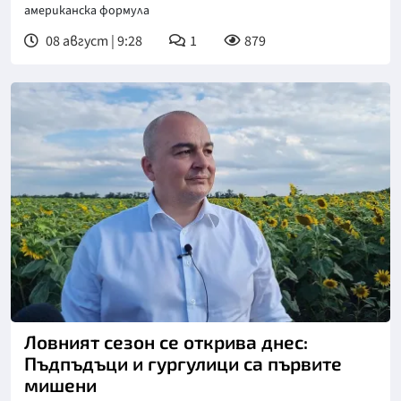
американска формула
08 август | 9:28
1
879
Снимка: БТА
Ловният сезон се открива днес:
Пъдпъдъци и гургулици са първите
мишени