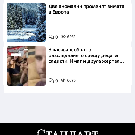
Две аномалии променят зимата
в Европа
0
6262
Ужасяващ обрат в
разследването срещу децата
садисти. Имат и друга жертва
преди Георги
0
6076