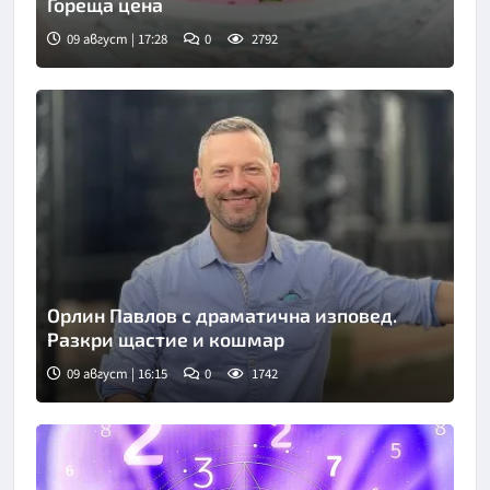
Гореща цена
09 август | 17:28
0
2792
Орлин Павлов с драматична изповед.
Разкри щастие и кошмар
09 август | 16:15
0
1742