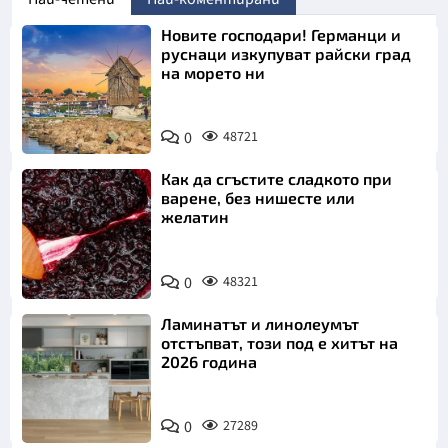
Новите господари! Германци и
руснаци изкупуват райски град
на морето ни
0
48721
Как да сгъстите сладкото при
варене, без нишесте или
желатин
0
48321
Ламинатът и линолеумът
отстъпват, този под е хитът на
2026 година
0
27289