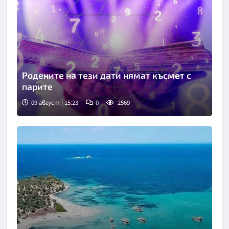
Родените на тези дати нямат късмет с
парите
09 август | 15:23
0
2569