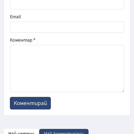
Email
Коментар
*
Най-четени
Най-коментирани