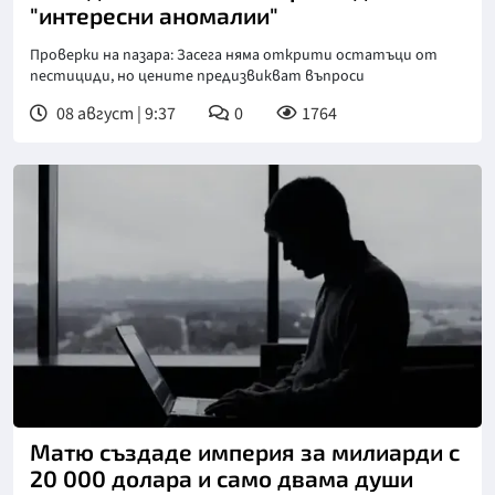
"интересни аномалии"
Проверки на пазара: Засега няма открити остатъци от
пестициди, но цените предизвикват въпроси
08 август | 9:37
0
1764
Матю създаде империя за милиарди с
20 000 долара и само двама души