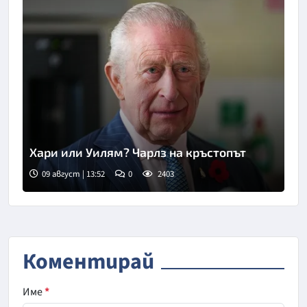
Хари или Уилям? Чарлз на кръстопът
09 август | 13:52
0
2403
Коментирай
Име
*