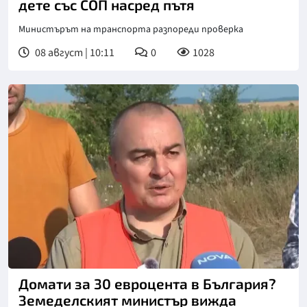
дете със СОП насред пътя
Министърът на транспорта разпореди проверка
08 август | 10:11
0
1028
Снимка: Нова телевизия
Домати за 30 евроцента в България?
Земеделският министър вижда