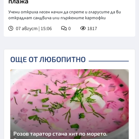
плажа
Учени откриха лесен начин да спрете и гларусите да ви
откраднат сандвича или пържените картофки
07 август | 15:06
0
1817
ОЩЕ ОТ ЛЮБОПИТНО
Розов таратор стана хит по морето.