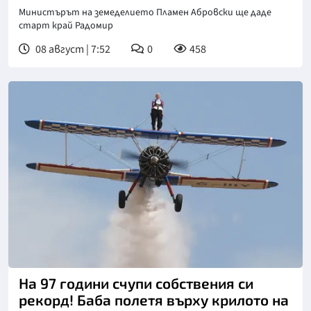
Министърът на земеделието Пламен Абровски ще даде
старт край Радомир
08 август | 7:52
0
458
Снимка: инстаграм
На 97 години счупи собствения си
рекорд! Баба полетя върху крилото на