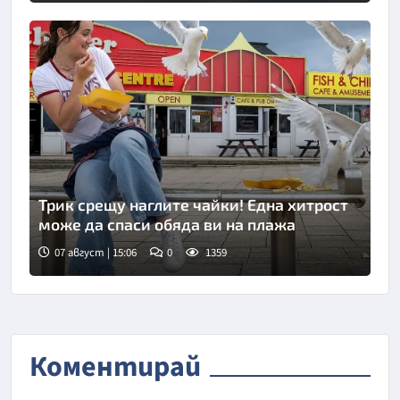
Трик срещу наглите чайки! Една хитрост
може да спаси обяда ви на плажа
07 август | 15:06
0
1359
Коментирай