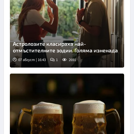
Астролозите класираха най-
отмъстителните зодии. Голяма изненада
07 август | 16:43
1
2691
Снимка: iStock