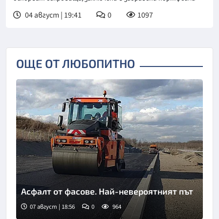
04 август | 19:41
0
1097
ОЩЕ ОТ ЛЮБОПИТНО
Асфалт от фасове. Най-невероятният път
07 август | 18:56
0
964