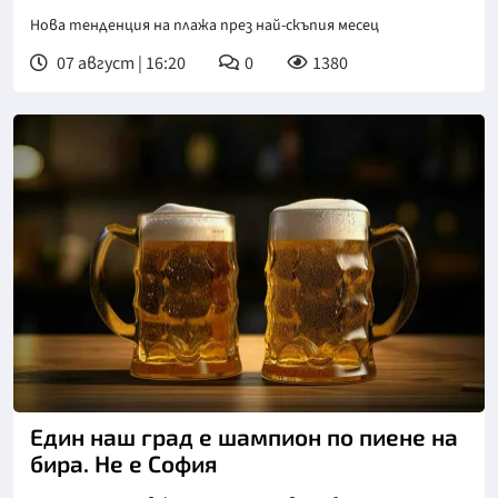
Нова тенденция на плажа през най-скъпия месец
07 август | 16:20
0
1380
Снимка: goggle
Един наш град е шампион по пиене на
бира. Не е София