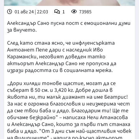
01 авг 24 | 22:03
1
73985
Александър Сано пусна пост с емоционални думи
за внучето.
След като стана ясно, че инфлуенсърката
Антоанет Пепе дари с наследник Иво
Карамански, неговият доведен татко
актьорът Александър Сано не пропусна да
изрази радостта си в социалната мрежа.
„Дори хиляди тонове щастие, могат да се
съберат в 50 см. и 3,420 кг. Добре дошла в
живота ни, ти малък диамант на име Беатрис!
За нас е огромна благословия и неизмерима чест
да сме твои баба и дядо. Благодарим ти! Ще те
обичаме безкрайно” – написаха Нели Атанасова
и Александър Сано, които за първи път станаха
баба и дядо. "От 3 дни съм най-щастливия човек
на Филипините" - написа по-късно актьорът,