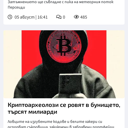
Затъмнението ще съвпадне с пика на метеорния поток
Персеиди
05 август | 16:41
0
485
Криптоархеолози се ровят в бунището,
търсят милиарди
Ловците на изгубените кодове и белите хакери си
оспорват съкровища, заключени в забравени портфейли