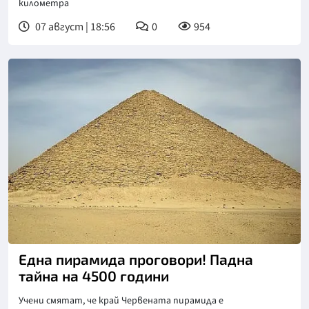
километра
07 август | 18:56
0
954
Снимка: goggle
Една пирамида проговори! Падна
тайна на 4500 години
Учени смятат, че край Червената пирамида е