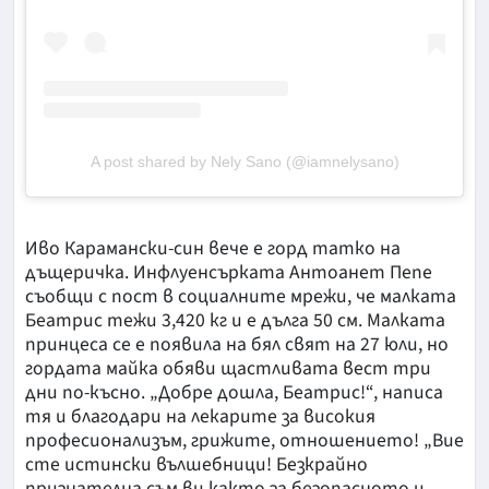
A post shared by Nely Sano (@iamnelysano)
Иво Карамански-син вече е горд татко на
дъщеричка. Инфлуенсърката Антоанет Пепе
съобщи с пост в социалните мрежи, че малката
Беатрис тежи 3,420 кг и е дълга 50 см. Малката
принцеса се е появила на бял свят на 27 юли, но
гордата майка обяви щастливата вест три
дни по-късно. „Добре дошла, Беатрис!“, написа
тя и благодари на лекарите за високия
професионализъм, грижите, отношението! „Вие
сте истински вълшебници! Безкрайно
признателна съм ви както за безопасното и