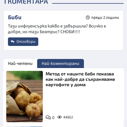
1 КОМЕНТАРА
Биби
преди 2 години
Тази инфлуенсърка какво е завършила? Всичко е
добре, но тази Беатрис? СНОБИ!!!!
Отговори
Име
*
Най-четени
Най-коментирани
Метод от нашите баби показва
Email
как най-добре да съхраняваме
картофите у дома
Коментар
*
Снимка:
0
44862
Пиксабей