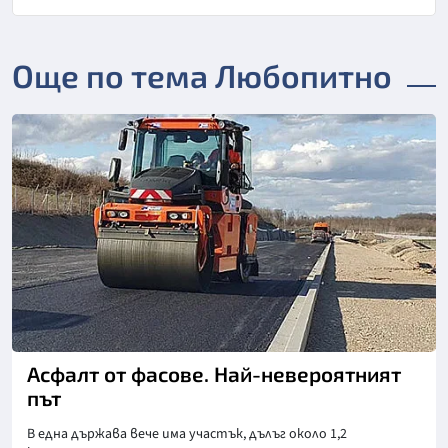
Още по тема Любопитно
Асфалт от фасове. Най-невероятният
път
В една държава вече има участък, дълъг около 1,2