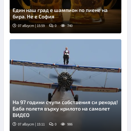
Един наш град е шампион по пиене на
бира. Не е София
07 август | 15:59
0
740
Снимка: goggle
На 97 години счупи собствения си рекорд!
Баба полетя върху крилото на самолет
ВИДЕО
07 август | 15:11
0
986
Снимка: инстаграм