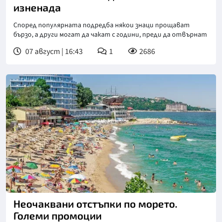
изненада
Според популярната подредба някои знаци прощават
бързо, а други могат да чакат с години, преди да отвърнат
07 август | 16:43
1
2686
Неочаквани отстъпки по морето.
Големи промоции