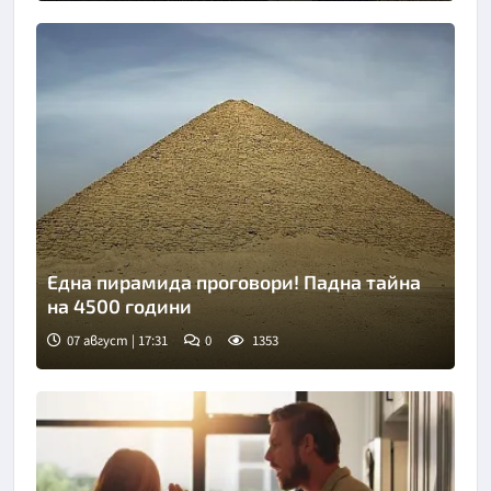
Една пирамида проговори! Падна тайна
на 4500 години
07 август | 17:31
0
1353
Снимка: goggle