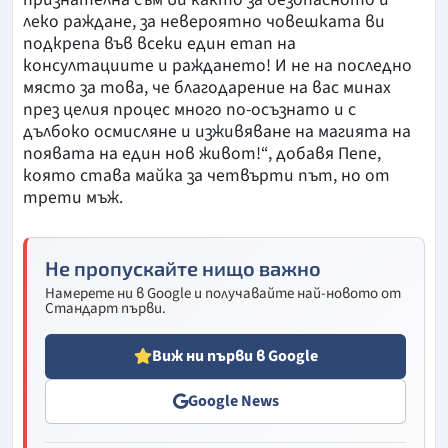
леко раждане, за невероятно човешката ви
подкрепа във всеки един етап на
консултациите и раждането! И не на последно
място за това, че благодарение на вас минах
през целия процес много по-осъзнато и с
дълбоко осмисляне и изживяване на магията на
появата на един нов живот!“, добавя Пепе,
която става майка за четвърти път, но от
трети мъж.
Не пропускайте нищо важно
Намерете ни в Google и получавайте най-новото от
Стандарт първи.
Виж ни първи в Google
Google News