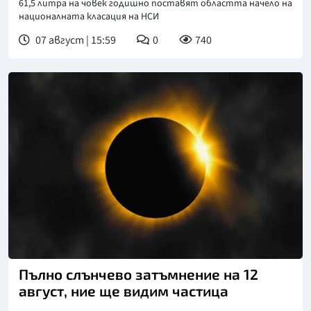
61,5 литра на човек годишно поставят областта начело на
националната класация на НСИ
07 август | 15:59
0
740
Снимка: goggle
Пълно слънчево затъмнение на 12
август, ние ще видим частица