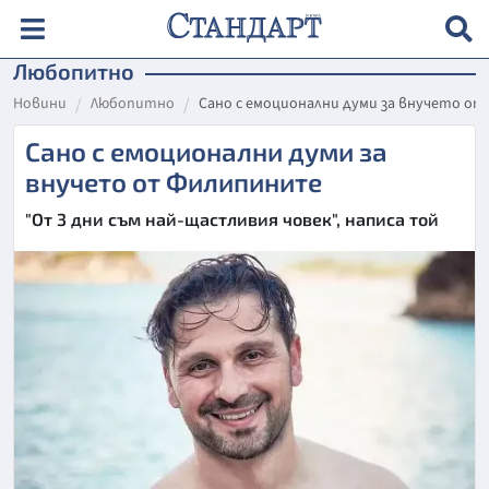
Любопитно
Новини
Любопитно
Сано с емоционални думи за внучето о
Сано с емоционални думи за
внучето от Филипините
"От 3 дни съм най-щастливия човек", написа той