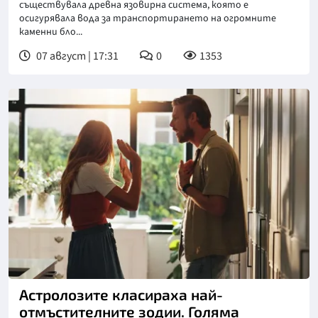
съществувала древна язовирна система, която е
осигурявала вода за транспортирането на огромните
каменни бло...
07 август | 17:31
0
1353
Снимка: iStock
Астролозите класираха най-
отмъстителните зодии. Голяма