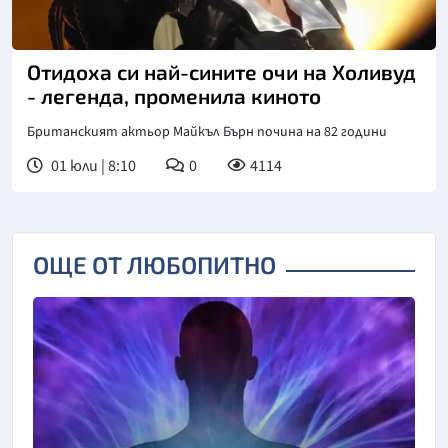
Отидоха си най-сините очи на Холивуд
- легенда, променила киното
Британският актьор Майкъл Бърн почина на 82 години
01 юли | 8:10
0
4114
ОЩЕ ОТ ЛЮБОПИТНО