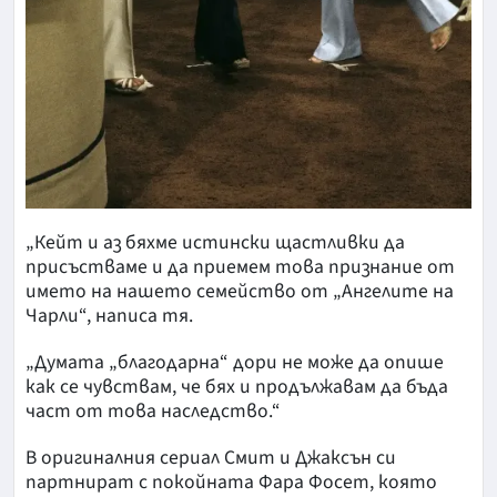
„Кейт и аз бяхме истински щастливки да
присъстваме и да приемем това признание от
името на нашето семейство от „Ангелите на
Чарли“, написа тя.
„Думата „благодарна“ дори не може да опише
как се чувствам, че бях и продължавам да бъда
част от това наследство.“
В оригиналния сериал Смит и Джаксън си
партнират с покойната Фара Фосет, която