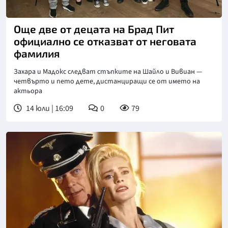
Снимка: goggle
Още две от децата на Брад Пит
официално се отказват от неговата
фамилия
Захара и Мадокс следват стъпките на Шайло и Вивиан —
четвърто и пето дете, дистанциращи се от името на
актьора
14 юли | 16:09
0
79