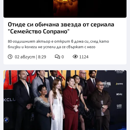
Отиде си обичана звезда от сериала
"Семейство Сопрано"
80-годишният актьор е открит в дома си, след като
близки и колеги не успели да се свържат с него
02 август | 8:29
0
1124