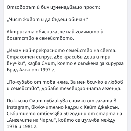
Отговорът ѝ бил изненадващо прост:
„Чист живот и да бъдеш обичан.“
Актрисата обяснила, че най-голямото ѝ
богатство е семейството.
„Имам най-прекрасното семейство на света.
Страхотен съпруг, две красиви деца и три
внучки“, казва Смит, която е омъжена за хирурга
Брад Алън от 1997 г.
„По-хубаво от това няма. За мен всичко е любов
и семейство“, добавя телевизионната легенда.
По-късно Смит публикува снимки от галата в
Instagram, включително кадри с Кейт Джаксън.
Събитието отбелязва 50 години от старта на
„Ангелите на Чарли“, който се излъчва между
1976 и 1981 г.