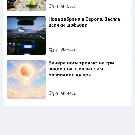
0
5868
Нова забрана в Европа. Засяга
всички шофьори
1
5441
Венера носи триумф на три
зодии във всичките им
начинания до дни
0
4482