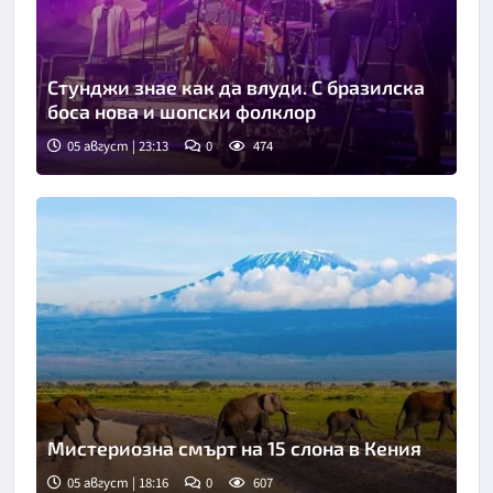
Стунджи знае как да влуди. С бразилска
боса нова и шопски фолклор
05 август | 23:13
0
474
Мистериозна смърт на 15 слона в Кения
05 август | 18:16
0
607