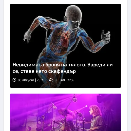
Невидимата броня на тялото. Увреди ли
се, става като скафандър
05 август | 23:21
0
2259