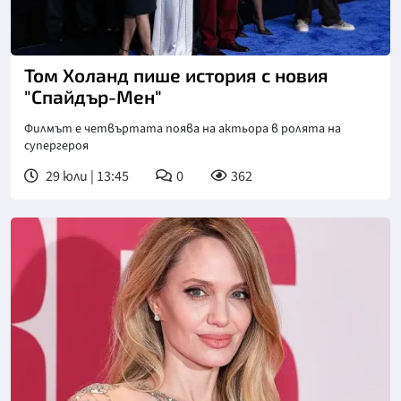
Снимка: БГНЕС
Том Холанд пише история с новия
"Спайдър-Мен"
Филмът е четвъртата поява на актьора в ролята на
супергероя
29 юли | 13:45
0
362