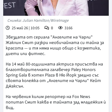
Снимка: Julian Hamilton/WireImage
25 май 26 | 10:05
0
3166
Звездата от сериала "Ангелите на Чарли"
Жаклин Смит разкри необичайната си тайна за
красота — и тя няма нищо общо с козметика,
диети или фитнес.
На 14 май 80-годишната актриса присъства на
благотворителната галавечер Paley Honors
Spring Gala в хотел Plaza в Ню Йорк заедно със
своята колежка от „Ангелите на Чарли“ Кейт
Джаксън.
На червения килим репортер на Fox News
попитал Смит каква е тайната зад младежкия ѝ
вид.