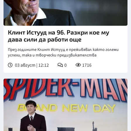
Снимка: БГНЕС
Клинт Истууд на 96. Разкри кое му
дава сили да работи още
През годините Клинт Истууд е преживявал както големи
успехи, така и творчески предизвикателства
03 август | 12:12
0
1716