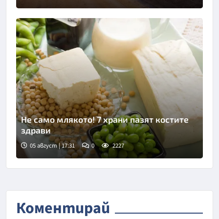
Не само млякото! 7 храни пазят костите
здрави
05 август | 17:31
0
2227
Коментирай