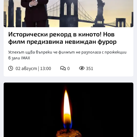
Снимка: БГНЕС
Исторически рекорд в киното! Нов
филм предизвика невиждан фурор
Успехът идва въпреки че филмът не разполага с прожекции
в зали IMAX
02 август | 13:00
0
351