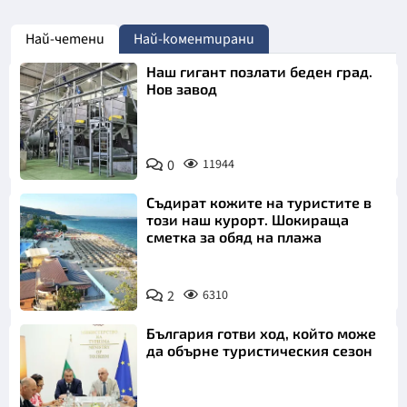
Най-четени
Най-коментирани
Наш гигант позлати беден град.
Нов завод
0
11944
Съдират кожите на туристите в
този наш курорт. Шокираща
сметка за обяд на плажа
2
6310
България готви ход, който може
да обърне туристическия сезон