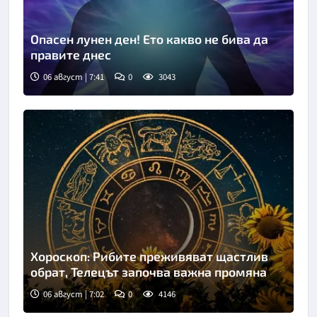
Опасен лунен ден! Ето какво не бива да
правите днес
06 август | 7:41
0
3043
Хороскоп: Рибите преживяват щастлив
обрат, Телецът започва важна промяна
06 август | 7:02
0
4146