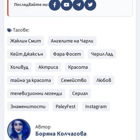
Последвайте ни:
Тагове:
Жаклин Смит
Ангелите на Чарли
Кейт Джаксън
Фара Фосет
Черил Лад
Холивуд
Актриса
Красота
тайна за красота
Семейство
Любов
телевизионни легенди
Сериал
Знаменитости
PaleyFest
Instagram
Автор
Боряна Колчагова