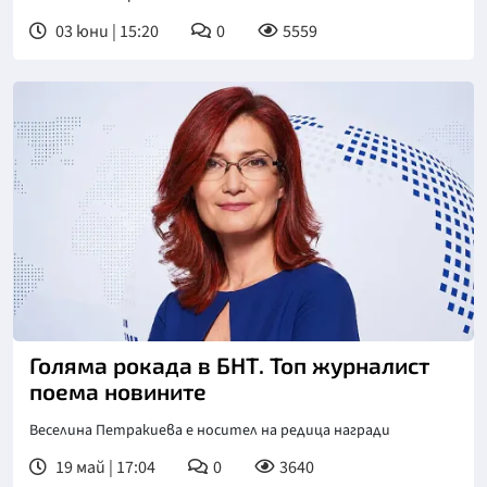
03 юни | 15:20
0
5559
Голяма рокада в БНТ. Топ журналист
поема новините
Веселина Петракиева е носител на редица награди
19 май | 17:04
0
3640