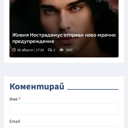
Живия Нострадамус отправи ново мрачно
предупреждение
06 август | 17:24
2
3587
Коментирай
Име
*
Email