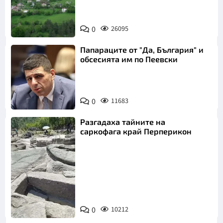
0
26095
Папараците от "Да, България" и
обсесията им по Пеевски
0
11683
Разгадаха тайните на
саркофага край Перперикон
Снимка:
Bulgaria ON
0
10212
AIR