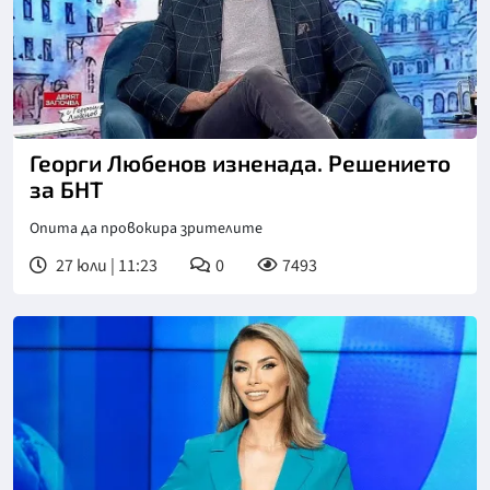
Георги Любенов изненада. Решението
за БНТ
Опита да провокира зрителите
27 юли | 11:23
0
7493