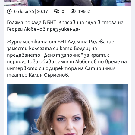
05 юли 25 | 20:17
0
19662
Голяма рокада в БНТ. Красавица сяда в стола на
Георги Любенов през уикенда-
Журналистката от БНТ Аделина Радева ще
замести колегата си като водещ на
предаването "Денят започна" за кратък
период. Това обяви самият Любенов по време на
интервюто си с директора на Сатиричния
театър Калин Сърменов.