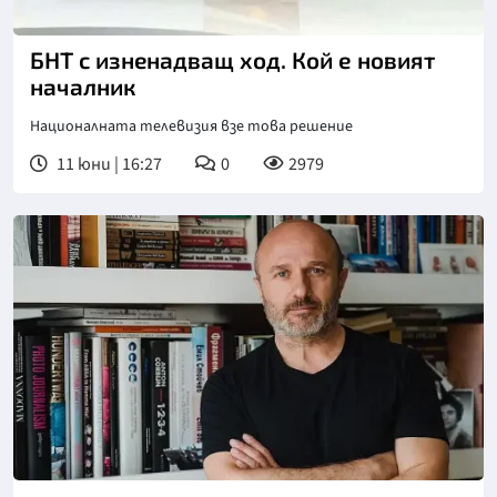
БНТ с изнeнадващ ход. Кой е новият
началник
Националната телевизия взе това решение
11 юни | 16:27
0
2979