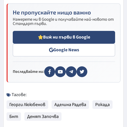
Не пропускайте нищо важно
Намерете ни в Google и получавайте най-новото от
Стандарт първи.
Виж ни първи в Google
Google News
Последвайте ни:
Тагове:
Георги Лююбенов
Аделина Радева
Рокада
Бнт
Денят Започва