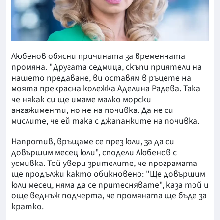
Любенов обясни причината за временната
промяна. "Другата седмица, скъпи приятели на
нашето предаване, ви оставям в ръцете на
моята прекрасна колежка Аделина Радева. Така
че някак си ще имаме малко морски
ангажименти, но не на почивка. Да не си
мислите, че ей така с джапанките на почивка.
Напротив, връщаме се през юли, за да си
довършим месец юли", сподели Любенов с
усмивка. Той увери зрителите, че програмата
ще продължи както обикновено: "Ще довършим
юли месец, няма да се притеснявате", каза той и
още веднъж подчерта, че промяната ще бъде за
кратко.