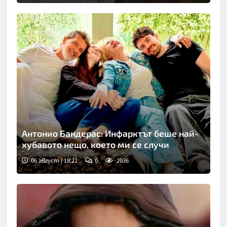
Антонио Бандерас: Инфарктът беше най-
хубавото нещо, което ми се случи
06 август | 18:21
0
2036
Снимка: Инстаграм