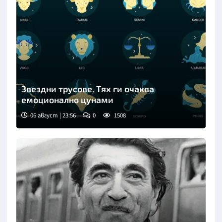
Звездни трусове. Тях ги очаква
емоционално цунами
06 август | 23:56
0
1508
Снимка: Freepik