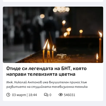
Отиде си легендата на БНТ, която
направи телевизията цветна
Инж. Николай Антонов има внушителен принос към
развитието на студийната телевизионна техника
03 март | 18:44
0
546031