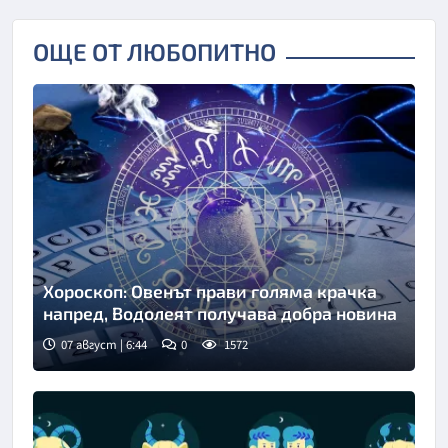
ОЩЕ ОТ ЛЮБОПИТНО
Хороскоп: Овенът прави голяма крачка
напред, Водолеят получава добра новина
07 август | 6:44
0
1572