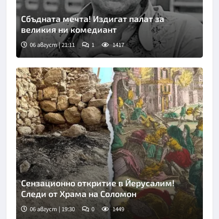
Сбъдната мечта! Издигат палат за
великия ни комедиант
06 август | 21:11
1
1417
Сензационно откритие в Йерусалим!
Следи от Храма на Соломон
06 август | 19:30
0
1449
Снимка: Fox news