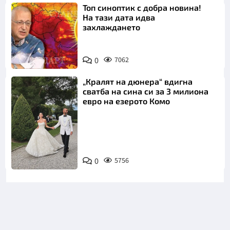
Топ синоптик с добра новина!
На тази дата идва
захлаждането
0
7062
„Кралят на дюнера“ вдигна
сватба на сина си за 3 милиона
евро на езерото Комо
Снимка:
0
5756
Инстаграм