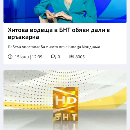
Хитова водеща в БНТ обяви дали е
връзкарка
Павела Апостолова е част от екипа за Мондиала
15 юни | 12:39
0
8005