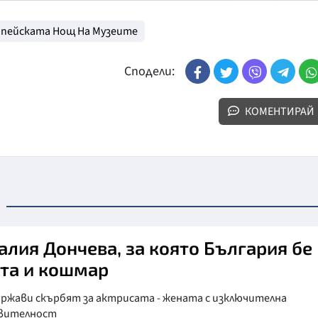
пейската Нощ На Музеите
Сподели:
КОМЕНТИРАЙ
алия Дончева, за която България бе
та и кошмар
ържави скърбят за актрисата - жената с изключителна
вителност