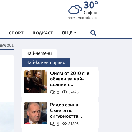
30°
София
предимно облачно
СПОРТ
ПОДКАСТ
ОЩЕ
галерии
Най-четени
НДАРТ
Най-коментирани
АДЕМИЯ "ЧУДЕСАТА НА БЪЛГАРИЯ"
Филм от 2010 г. е
обявен за най-
великия
Е
психологически
0
57425
трилър в
историята
Радев свика
Съвета по
сигурността,
СКАТА ХРАНА
следва ключово
5
51503
изявление
АРСКАТА ИКОНОМИКА