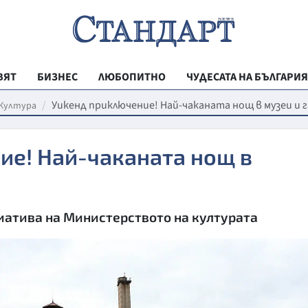
ВЯТ
БИЗНЕС
ЛЮБОПИТНО
ЧУДЕСАТА НА БЪЛГАРИЯ
РЕГИОНАЛНИ
Уикенд приключение! Най-чаканата нощ в музеи и 
Култура
ВЕСТНИК СТА
ие! Най-чаканата нощ в
МЛАДЕЖКА АК
ЗДРАВЕ
ОБРАЗОВАНИ
иатива на Министерството на културата
МОЯТ ГРАД
ТЕХНОЛОГИИ
ДА!НА БЪЛГАР
ДА! НА БЪЛГ