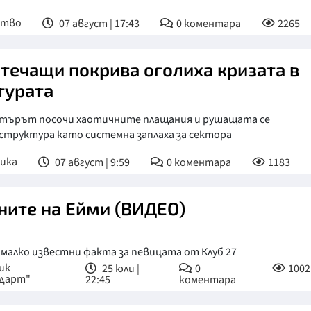
ство
07 август | 17:43
0
коментара
2265
 течащи покрива оголиха кризата в
турата
търът посочи хаотичните плащания и рушащата се
структура като системна заплаха за сектора
ика
07 август | 9:59
0
коментара
1183
ните на Ейми (ВИДЕО)
малко известни факта за певицата от Клуб 27
ик
25 юли |
0
1002
дарт"
22:45
коментара