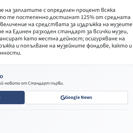
ие на заплатите с определен процент всяка
 като те постепенно достигнат 125% от средната
величение на средствата за издръжка на музеите
дане на Единен разходен стандарт за всички музеи,
нансират като местна дейност; осигуряване на
ъжка и попълване на музейните фондове, както и
енности.
о
най-новото от Стандарт първи.
e
Google News