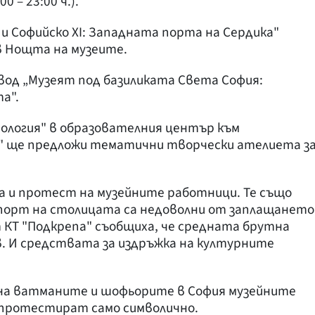
 – 23:00 ч.).
 и Софийско XI: Западната порта на Сердика"
 в Нощта на музеите.
овод „Музеят под базиликата Света София:
а".
ология" в образователния център към
" ще предложи тематични творчески ателиета з
ма и протест на музейните работници. Те също
порт на столицата са недоволни от заплащането
т КТ "Подкрепа" съобщиха, че средната брутна
лв. И средствата за издръжка на културните
 на ватманите и шофьорите в София музейните
 протестират само символично.