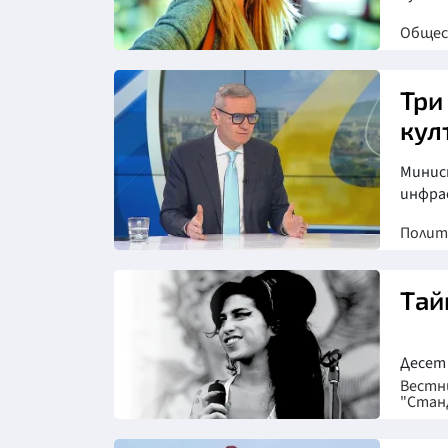
Обще
Три
кул
Минис
инфра
Полит
Снимка: БНТ
Тай
Десет 
Вестн
"Стан