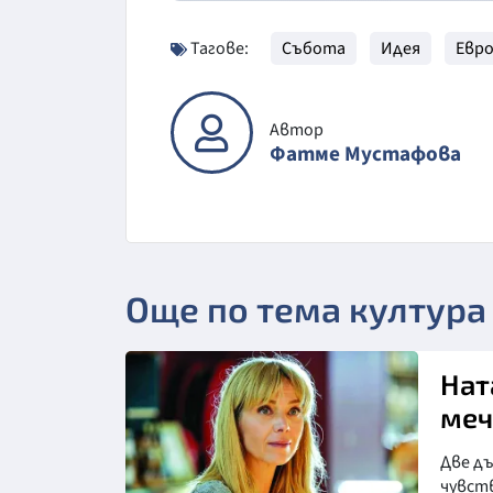
Тагове:
Събота
Идея
Евро
Автор
Фатме Мустафова
Още по тема култура
Нат
меч
Две д
чувст