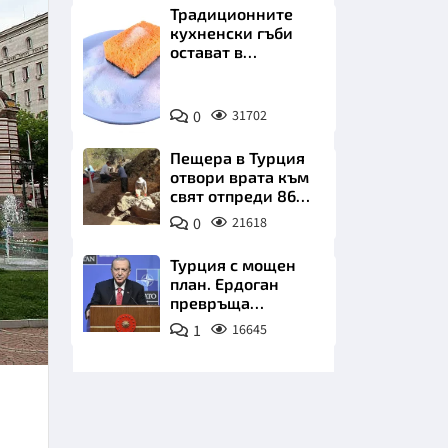
Традиционните
кухненски гъби
остават в
миналото. Какво
се използва сега?
Снимка:
0
31702
Пиксабей
НИЦИ
Пещера в Турция
отвори врата към
свят отпреди 86
000 години
0
21618
КРАЙНА
Турция с мощен
план. Ердоган
превръща
Джейхан в
1
16645
петролно чудо