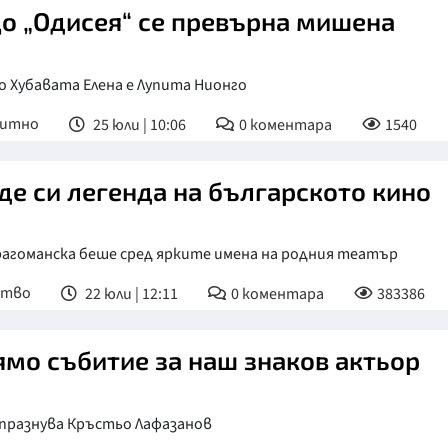
о „Одисея“ се превърна мишена
 Хубавата Елена е Лупита Нионго
питно
25 юли | 10:06
0
коментара
1540
де си легенда на българското кино
рагоманска беше сред ярките имена на родния театър
ство
22 юли | 12:11
0
коментара
383386
ямо събитие за наш знаков актьор
 празнува Кръстьо Лафазанов