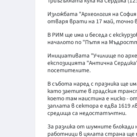
Триъгълната кула на Сердика (12:00
Изложбата "Археология на София
отваря врати на 17 май, точно
В РИМ ще има и беседа с екскурз
началото по "Пътя на Мъдростт
Инициативата "Училище по архе
експозицията "Антична Сердика
посетителите.
В събота наред с празника ще и
като заетите в градския транс
което там наистина е ниско - о
заплата в сектора е едва 1619 
средища са недостатъчтни.
За разлика от шумните блокади
работници в цялата страна ще