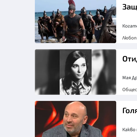
Защ
Когато
Любо
Оти
Мая Д
Обще
Гол
Какво