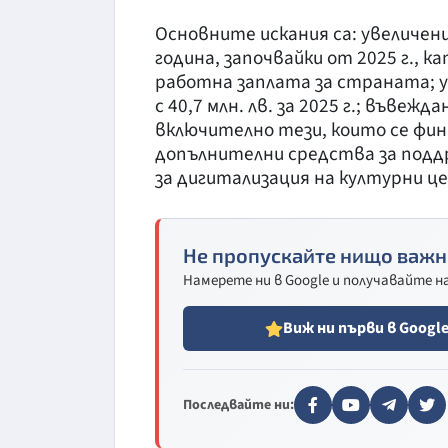
Основните искания са: увеличен
година, започвайки от 2025 г.,
работна заплата за страната; у
с 40,7 млн. лв. за 2025 г.; въвеж
включително тези, които се фи
допълнителни средства за поддр
за дигитализация на културни ц
Не пропускайте нищо важн
Намерете ни в Google и получавайте 
Виж ни първи в Googl
Последвайте ни: