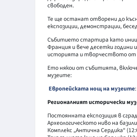
свободен.
Те ще останат отворени до къс
експозиции, демонстрации, бесед
Събитието стартира като иниц
Франция и вече десетки години 
историята и творчеството от в
Ето някои от събитията, включ
музеите:
Европейската нощ на музеите
:
Регионалният исторически муз
Постоянната експозиция в сградата
Археологическото ниво на базилик
Комплекс „Антична Сердика“ (12:00