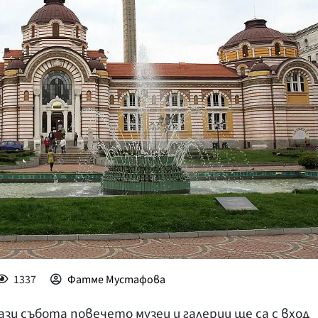
КУЛТУРА
ПРАВОСЪДИЕ
КРИМИ
КИБЕРЗАЩИТ
ВЯРА
ОБЯВИ
ВОЙНАТА В У
ВРЕМЕТО
1337
Фатме Мустафова
зи събота повечето музеи и галерии ще са с вход