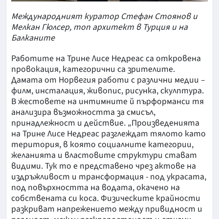
Международният куратор Стефан Стоянов и
Мелкан Гюлсер, топ архитект в Турция и на
Балканите
Работите на Трине Лисе Недреас са откровена
провокация, категорични са зрителите.
Дамата от Норвегия работи с различни медии –
филм, инсталация, живопис, рисунка, скулптура.
В жестовете на интимните й пърформанси тя
анализира възможността за смисъл,
принадлежност и действие. „Произведенията
на Трине Лисе Недреас разглеждат тялото като
територия, в която социалните категории,
желанията и властовите структури стават
видими. Тук то е представено чрез актове на
издръжливост и трансформация - под украсата,
под повърхността на водата, окачено на
собствената си коса. Физическите крайности
разкриват напрежението между привидност и