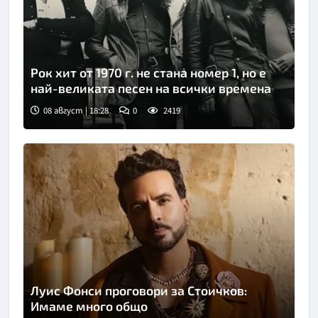
Рок хит от 1970 г. не стана номер 1, но е
най-великата песен на всички времена
08 август | 18:28
0
2419
Луис Фонси проговори за Стоичков:
Имаме много общо