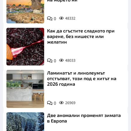
0
48332
Как да сгъстите сладкото при
варене, без нишесте или
желатин
0
48033
Ламинатът и линолеумът
отстъпват, този под е хитът на
2026 година
0
26969
Две аномалии променят зимата
в Европа