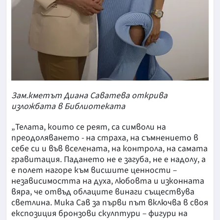
Зам.кметът Диана Саватева открива
изложбата в Библиотеката
„Телата, които се реят, са символи на
преодоляването - на страха, на съмнението в
себе си и във вселената, на контрола, на самата
гравитация. Падането не е загуба, не е надолу, а
е полет нагоре към висшите ценности –
независимостта на духа, любовта и изконната
вяра, че отвъд облаците винаги съществува
светлина. Мика Сав за първи път включва в своя
експозиция бронзови скулптури – фигури на