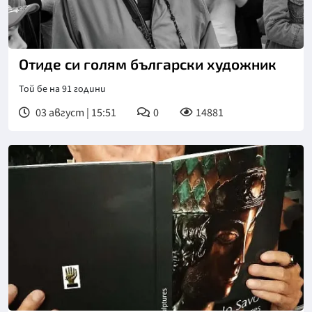
Отиде си голям български художник
Той бе на 91 години
03 август | 15:51
0
14881