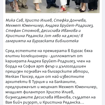
Мика Сав, Христо Илиев, Стефка Дончева,
Мехмет Юменчилер, Андреа Бруйет-Родригез,
Стефан Стоянов, Десислава Иванова и
Кристина Реданска /от ляво на дясно/ в
галерията на Бургаската библиотека
Сред естетите на премиерата в Бургас бяха
елитни колекционери - дипломатът от
кариерата Андреа Бруйет-Родригез, член на
борда на София арт феър и дългогодишен
прецизен познавач на българските автори,
Мелкан Гюлсер, един от най-известните
архитекти в Турция и на Балканите,
предприемачът и меценат Мехмет Юменчилер,
младият филантроп Христо Илиев,
бизнесдамите Десислава Иванова, създател на
Вая бийч ризорт, и Кристина Реданска…