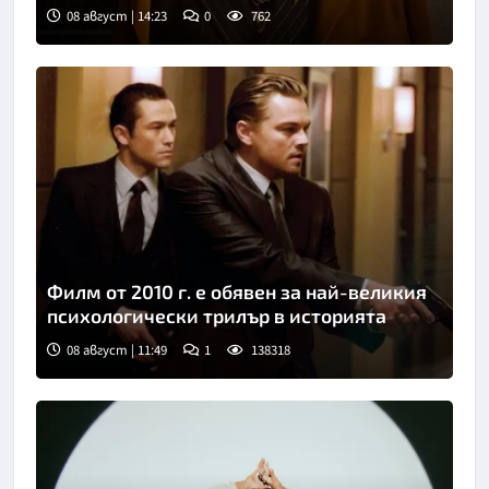
08 август | 14:23
0
762
Филм от 2010 г. е обявен за най-великия
психологически трилър в историята
08 август | 11:49
1
138318