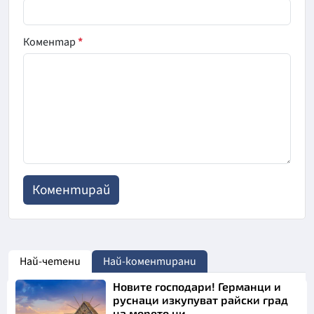
Коментар
*
Най-четени
Най-коментирани
Новите господари! Германци и
руснаци изкупуват райски град
на морето ни