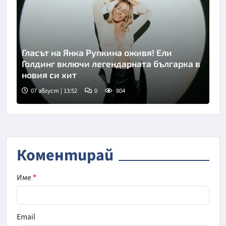
Гласът на Янка Рупкина оживя! Ели
Голдинг включи легендарната българка в
новия си хит
07 август | 13:52
0
804
Коментирай
Име
*
Email