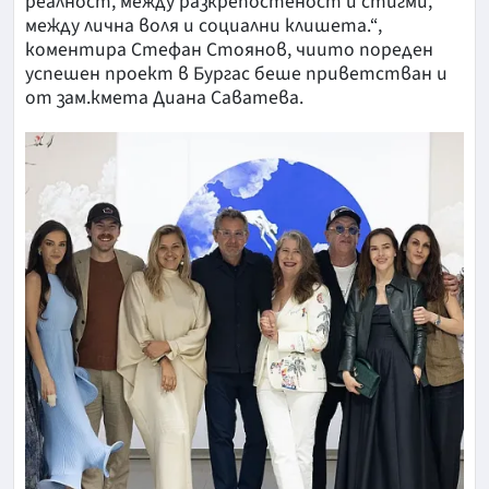
реалност, между разкрепостеност и стигми,
между лична воля и социални клишета.“,
коментира Стефан Стоянов, чиито пореден
успешен проект в Бургас беше приветстван и
от зам.кмета Диана Саватева.