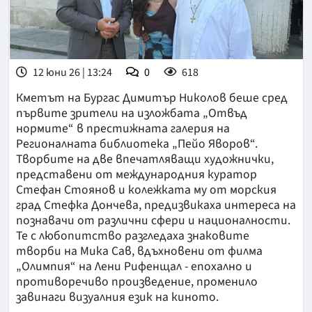
12 юни 26 | 13:24
0
618
Кметът на Бургас Димитър Николов беше сред
първите зрители на изложбата „Отвъд
нормите“ в престижната галерия на
Регионалната библиотека „Пейо Яворов“.
Творбите на две впечатляващи художнички,
представени от международния куратор
Стефан Стоянов и колежката му от морския
град Стефка Дончева, предизвикаха интереса на
познавачи от различни сфери и националности.
Те с любопитство разгледаха знаковите
творби на Мика Сав, вдъхновени от филма
„Олимпия“ на Лени Рифенщал - епохално и
противоречиво произведение, променило
завинаги визуалния език на киното.