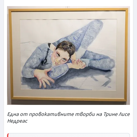
Една от провокативните творби на Трине Лисе
Недреас