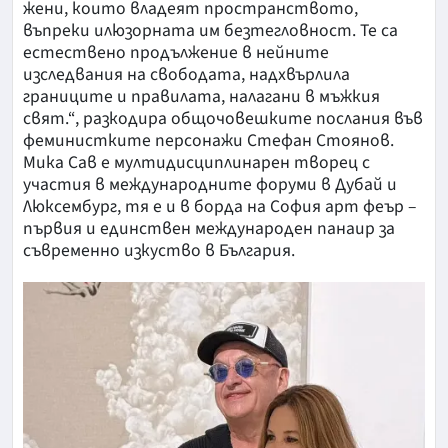
жени, които владеят пространството,
въпреки илюзорната им безтегловност. Те са
естествено продължение в нейните
изследвания на свободата, надхвърлила
границите и правилата, налагани в мъжкия
свят.“, разкодира общочовешките послания във
феминистките персонажи Стефан Стоянов.
Мика Сав е мултидисциплинарен творец с
участия в международните форуми в Дубай и
Люксембург, тя е и в борда на София арт феър –
първия и единствен международен панаир за
съвременно изкуство в България.