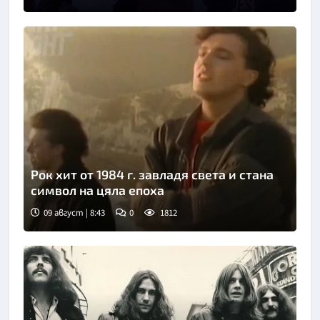
Рок хит от 1984 г. завладя света и стана
символ на цяла епоха
09 август | 8:43
0
1812