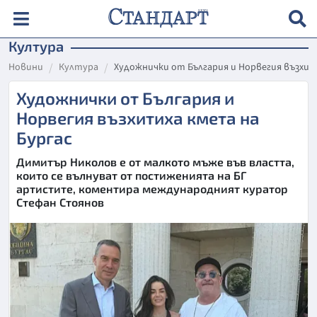
Култура
Новини
Култура
Художнички от България и Норвегия възхит
Художнички от България и
Норвегия възхитиха кмета на
Бургас
Димитър Николов е от малкото мъже във властта,
които се вълнуват от постиженията на БГ
артистите, коментира международният куратор
Стефан Стоянов