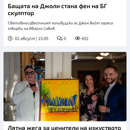
Бащата на Джоли стана фен на БГ
скулптор
Световноизвестният холивудски ас Джон Войт хареса
творби на Ивайло Савов
02 август | 15:05
0
692
Лятна жега за ценители на изкуството