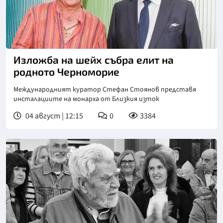
Изложба на шейх събра елит на
родното Черноморие
Международният куратор Стефан Стоянов представя
инсталациите на монарха от Близкия изток
04 август | 12:15
0
3384