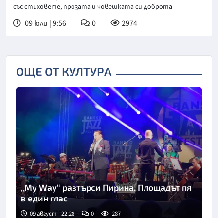
със стиховете, прозата и човешката си доброта
09 юли | 9:56
0
2974
ОЩЕ ОТ КУЛТУРА
„My Way“ разтърси Пирина. Площадът пя
в един глас
09 август | 22:28
0
287