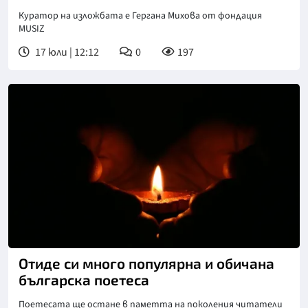
Куратор на изложбата е Гергана Михова от фондация
MUSIZ
17 юли | 12:12
0
197
Отиде си много популярна и обичана
българска поетеса
Поетесата ще остане в паметта на поколения читатели