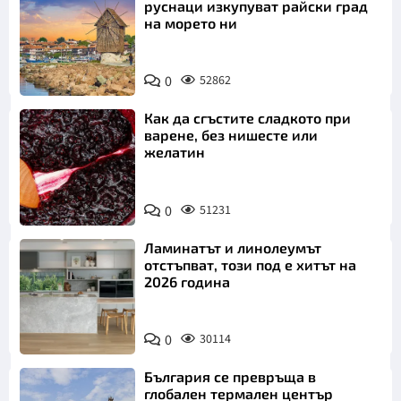
руснаци изкупуват райски град
на морето ни
0
52862
Как да сгъстите сладкото при
варене, без нишесте или
желатин
0
51231
Ламинатът и линолеумът
отстъпват, този под е хитът на
2026 година
0
30114
България се превръща в
глобален термален център