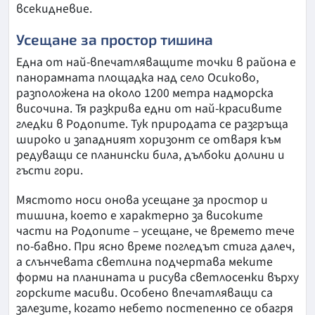
всекидневие.
Усещане за простор тишина
Една от най-впечатляващите точки в района е
панорамната площадка над село Осиково,
разположена на около 1200 метра надморска
височина. Тя разкрива едни от най-красивите
гледки в Родопите. Тук природата се разгръща
широко и западният хоризонт се отваря към
редуващи се планински била, дълбоки долини и
гъсти гори.
Мястото носи онова усещане за простор и
тишина, което е характерно за високите
части на Родопите – усещане, че времето тече
по-бавно. При ясно време погледът стига далеч,
а слънчевата светлина подчертава меките
форми на планината и рисува светлосенки върху
горските масиви. Особено впечатляващи са
залезите, когато небето постепенно се обагря