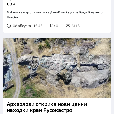
свят
Макет на първия мост на Дунав може да се види в музея в
Плевен
08 август | 16:43
0
6118
Археолози откриха нови ценни
находки край Русокастро