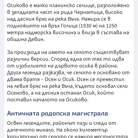
Осиково е малко планинско селище, разположено
в западната част на рида Чернатица, високо
над десния бряг на река Въча. Намира се в
подножието на връх Голица (1930 м) на 1250
метра надморска височина и влиза в състава на
община Девин.
За произхода на името на селото съществуват
различни версии. Според една от тях то идва
от изобилието на дървото осика в района.
Друга легенда разказва, че селото е основано от
двама братя – Осен и Осик. Осен се преместил
на левия бряг на река Въча, където основал село
Осеново, а на десния останал Осик, който
поставил началото на Осиково.
Античната родопска магистрала
Освен легендите, районът пази и следи от
далечното минало. На около километър
югоизточно от селото се намира местността