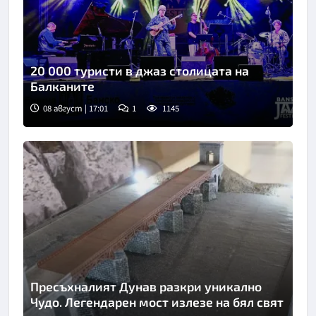
20 000 туристи в джаз столицата на
Балканите
08 август | 17:01
1
1145
Пресъхналият Дунав разкри уникално
Чудо. Легендарен мост излезе на бял свят