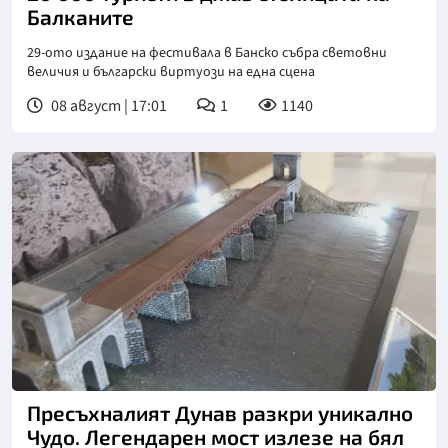
Балканите
29-ото издание на фестивала в Банско събра световни
величия и български виртуози на една сцена
08 август | 17:01
1
1140
Пресъхналият Дунав разкри уникално
Чудо. Легендарен мост излезе на бял