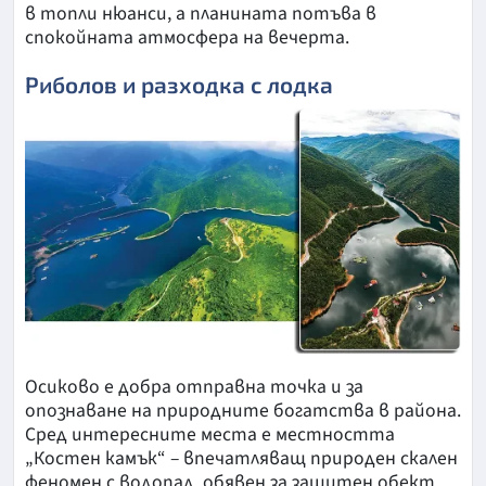
в топли нюанси, а планината потъва в
спокойната атмосфера на вечерта.
Риболов и разходка с лодка
Осиково е добра отправна точка и за
опознаване на природните богатства в района.
Сред интересните места е местността
„Костен камък“ – впечатляващ природен скален
феномен с водопад, обявен за защитен обект