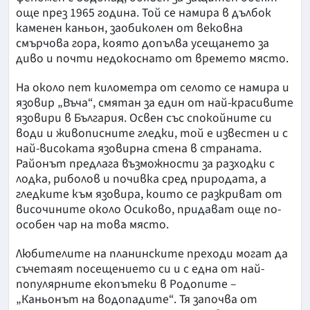
още през 1965 година. Той се намира в дълбок
каменен каньон, заобиколен от вековна
смърчова гора, която допълва усещането за
диво и почти недокоснато от времето място.
На около пет километра от селото се намира и
язовир „Въча“, смятан за един от най-красивите
язовири в България. Освен със спокойните си
води и живописните гледки, той е известен и с
най-високата язовирна стена в страната.
Районът предлага възможности за разходки с
лодка, риболов и почивка сред природата, а
гледките към язовира, които се разкриват от
височините около Осиково, придават още по-
особен чар на това място.
Любителите на планинските преходи могат да
съчетаят посещението си и с една от най-
популярните екопътеки в Родопите –
„Каньонът на водопадите“. Тя започва от