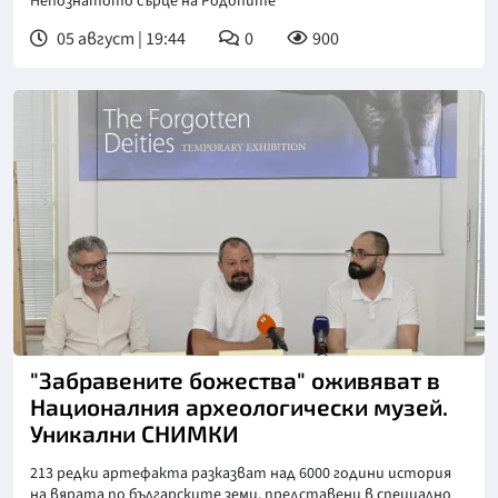
Непознатото сърце на Родопите
05 август | 19:44
0
900
"Забравените божества" оживяват в
Националния археологически музей.
Уникални СНИМКИ
213 редки артефакта разказват над 6000 години история
на вярата по българските земи, представени в специално