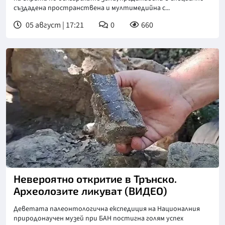
създадена пространствена и мултимедийна с...
05 август | 17:21
0
660
Невероятно откритие в Трънско.
Археолозите ликуват (ВИДЕО)
Деветата палеонтологична експедиция на Националния
природонаучен музей при БАН постигна голям успех