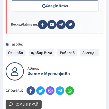
Google News
Последвайте ни:
Тагове:
Осиково
язовир Въча
Риболов
Легенди
Автор
Фатме Мустафова
Сподели:
КОМЕНТИРАЙ