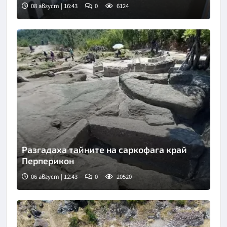
08 август | 16:43
0
6124
Разгадаха тайните на саркофага край
Перперикон
06 август | 12:43
0
20520
Снимка: Bulgaria ON AIR