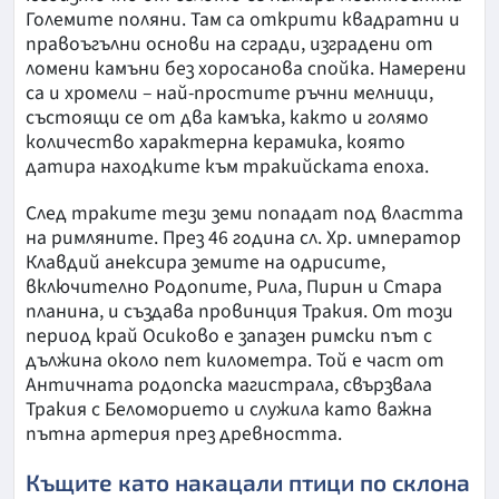
Големите поляни. Там са открити квадратни и
правоъгълни основи на сгради, изградени от
ломени камъни без хоросанова спойка. Намерени
са и хромели – най-простите ръчни мелници,
състоящи се от два камъка, както и голямо
количество характерна керамика, която
датира находките към тракийската епоха.
След траките тези земи попадат под властта
на римляните. През 46 година сл. Хр. император
Клавдий анексира земите на одрисите,
включително Родопите, Рила, Пирин и Стара
планина, и създава провинция Тракия. От този
период край Осиково е запазен римски път с
дължина около пет километра. Той е част от
Античната родопска магистрала, свързвала
Тракия с Беломорието и служила като важна
пътна артерия през древността.
Къщите като накацали птици по склона