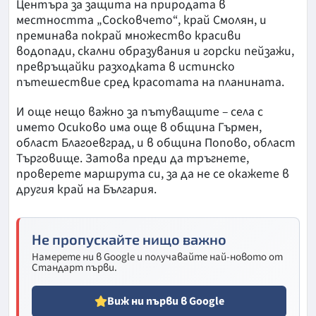
Центъра за защита на природата в
местността „Сосковчето“, край Смолян, и
преминава покрай множество красиви
водопади, скални образувания и горски пейзажи,
превръщайки разходката в истинско
пътешествие сред красотата на планината.
И още нещо важно за пътуващите – села с
името Осиково има още в община Гърмен,
област Благоевград, и в община Попово, област
Търговище. Затова преди да тръгнете,
проверете маршрута си, за да не се окажете в
другия край на България.
Не пропускайте нищо важно
Намерете ни в Google и получавайте най-новото от
Стандарт първи.
Виж ни първи в Google