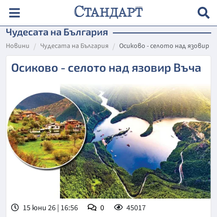
Чудесата на България
Новини
Чудесата на България
Осиково - селото над язовир В
Осиково - селото над язовир Въча
15 юни 26 | 16:56
0
45017