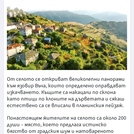
От селото се откриват великолепни панорами
към язовир Въча, които определено оправдават
изкачването. Къщите са накацали по склона
като птици по клоните на дърветата и сякаш
естествено са се вписали в планинския пейзаж.
Понастоящем жителите на селото са около 200
души – място, което предлага истинско
бягство от градския шум и натовареното