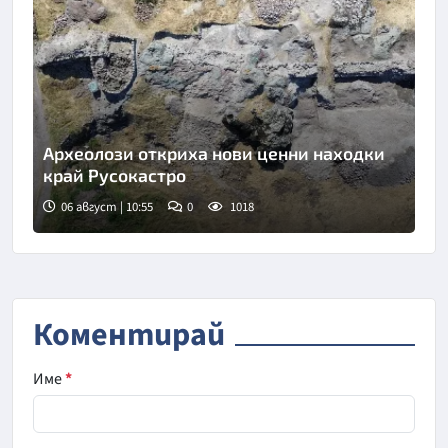
Археолози откриха нови ценни находки
край Русокастро
06 август | 10:55
0
1018
Коментирай
Име
*