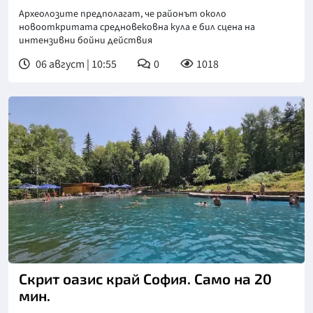
Археолозите предполагат, че районът около
новооткритата средновековна кула е бил сцена на
интензивни бойни действия
06 август | 10:55
0
1018
Скрит оазис край София. Само на 20
мин.