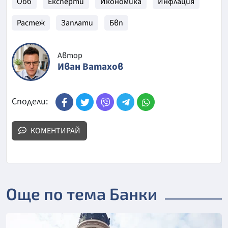
Обб
Експерти
Икономика
Инфлация
Растеж
Заплати
Бвп
Автор
Иван Ватахов
Сподели:
КОМЕНТИРАЙ
Още по тема Банки