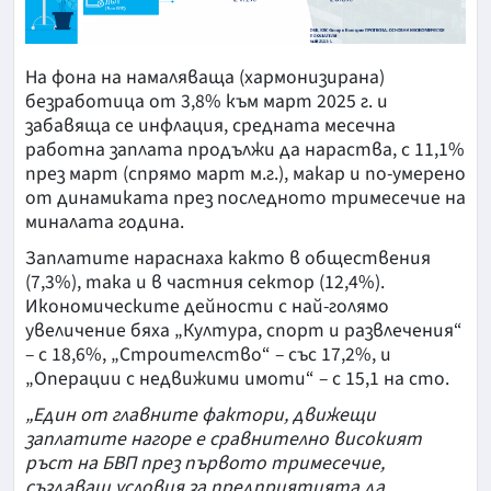
На фона на намаляваща (хармонизирана)
безработица от 3,8% към март 2025 г. и
забавяща се инфлация, средната месечна
работна заплата продължи да нараства, с 11,1%
през март (спрямо март м.г.), макар и по-умерено
от динамиката през последното тримесечие на
миналата година.
Заплатите нараснаха както в обществения
(7,3%), така и в частния сектор (12,4%).
Икономическите дейности с най-голямо
увеличение бяха „Култура, спорт и развлечения“
– с 18,6%, „Строителство“ – със 17,2%, и
„Операции с недвижими имоти“ – с 15,1 на сто.
„Един от главните фактори, движещи
заплатите нагоре e сравнително високият
ръст на БВП през първото тримесечие,
създаващ условия за предприятията да