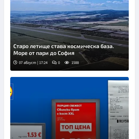
Старо летище става космическа база.
Море от пари до София
07 август | 17:24
0
1588