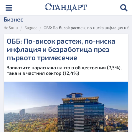
Бизнес
Новини
Бизнес
ОББ: По-висок растеж, по-ниска инфлация и 
ОББ: По-висок растеж, по-ниска
инфлация и безработица през
първото тримесечие
Заплатите нараснаха както в обществения (7,3%),
така и в частния сектор (12,4%)