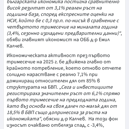
българската икономика постигна сравнително
висок резултат от 3,1% реален ръст на
годишна база, според експресните оценки на
НСИ, който бе с 0,3 пр.п. по-нисък в сравнение с
четвъртото тримесечие на миналата година
(3,4%, сезонно изгладени предварителни данни)“
,
обяви главният икономист на ОББ д-р Емил
Калчев.
Икономическата активност през първото
тримесечие на 2025 г. бе движена главно от
крайното потребление, което отново отчете
солидно нарастване с реално 7,1% при
доминиращ относителен дял от 85% в
структурата на БВП.
„Сега и инвестициите
регистрираха значителен ръст от 6,1% спрямо
първото тримесечие на предходната година,
като въз основа на своя далеч по-малък дял от
18,5% в БВП също допринесоха за ръста на
икономиката“
, обясни д-р Калчев. На този фон
износът очаквано отбеляза спад, с -3,4%,