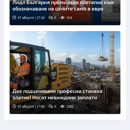
Лидл България преминава поетапно към
обозначаване на цените само в евро
07 август | 17:18
0
314
Две подценявани професии станаха
златни! Носят невиждани заплати
07 август | 17:00
0
2302