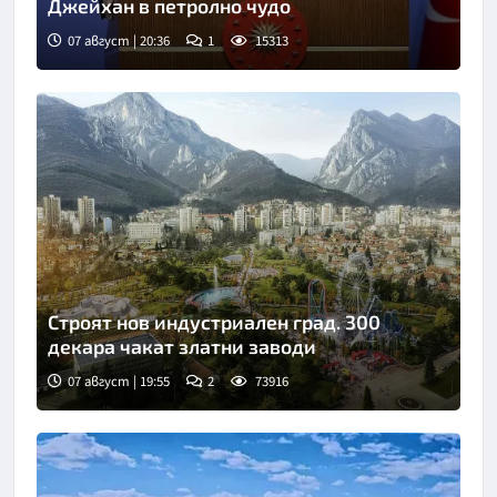
Джейхан в петролно чудо
07 август | 20:36
1
15313
Строят нов индустриален град. 300
декара чакат златни заводи
07 август | 19:55
2
73916