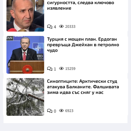
сигурността, следва ключово
изявление
4
20333
Турция с мощен план. Ердоган
превръща Джейхан в петролно
чудо
1
15259
Синоптиците: Арктически студ
атакува Балканите. Фалшивата
зима идва със сняг у нас
0
6923