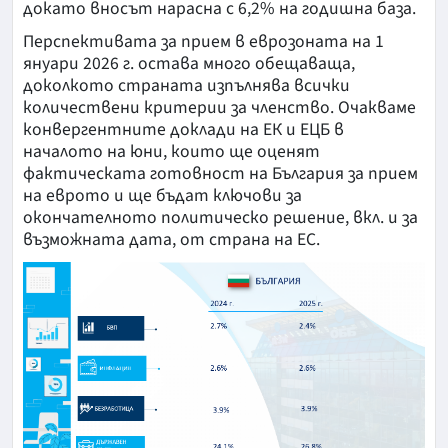
докато вносът нарасна с 6,2% на годишна база.
Перспективата за прием в еврозоната на 1
януари 2026 г. остава много обещаваща,
доколкото страната изпълнява всички
количествени критерии за членство. Очакваме
конвергентните доклади на ЕК и ЕЦБ в
началото на юни, които ще оценят
фактическата готовност на България за прием
на еврото и ще бъдат ключови за
окончателното политическо решение, вкл. и за
възможната дата, от страна на ЕС.