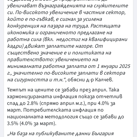
увеличават възнагражденията на служителите
си. По-високото увеличение в частния сектор,
който е по-гъвкав, е сигнал за усилена
конкуренция на пазара на труда. Растящата
икономика и ограниченото предлагане на
работна сила (вкл. недостиг на квалифицирани
кадри) движат заплатите нагоре. От
съществено значение е и политиката на
правителството: увеличението на
минималната работна заплата от 1 януари 2025
г., значително по-високите заплати в сектора
на сигурността и т.н.“
, обясни д-р Калчев.
Темпът на цените се забави през април. Така
хармонизираната инфлация показа отчетлив
спад до 2.8% (спрямо април м.г.), при 4.0% за
март. Потребителската инфлация по
националната методология също се забави до
3.5% (4.0% за март).
„На база на публикуваните данни България