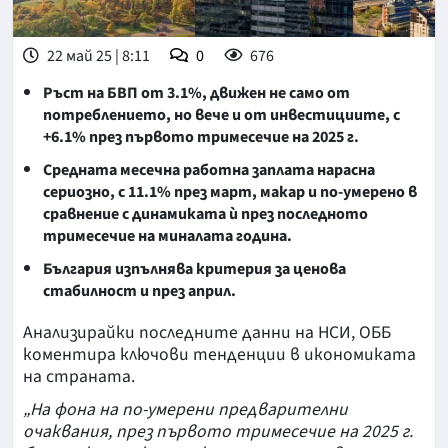
22 май 25 | 8:11
0
676
Ръст на БВП от 3.1%, движен не само от
потреблението, но вече и от инвестициите, с
+6.1% през първото тримесечие на 2025 г.
Средната месечна работна заплата нарасна
сериозно, с 11.1% през март, макар и по-умерено в
сравнение с динамиката ѝ през последното
тримесечие на миналата година.
България изпълнява критерия за ценова
стабилност и през април.
Анализирайки последните данни на НСИ, ОББ
коментира ключови тенденции в икономиката
на страната.
„На фона на по-умерени предварителни
очаквания, през първото тримесечие на 2025 г.