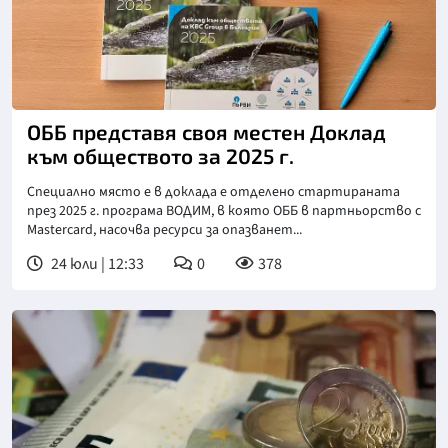
ОББ представя своя местен Доклад
към обществото за 2025 г.
Специално място е в доклада е отделено стартираната
през 2025 г. програма ВОДИМ, в която ОББ в партньорство с
Mastercard, насочва ресурси за опазванет...
24 юли | 12:33
0
378