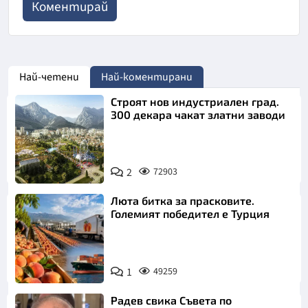
Най-четени
Най-коментирани
Строят нов индустриален град.
300 декара чакат златни заводи
2
72903
Люта битка за прасковите.
Големият победител е Турция
1
49259
Радев свика Съвета по