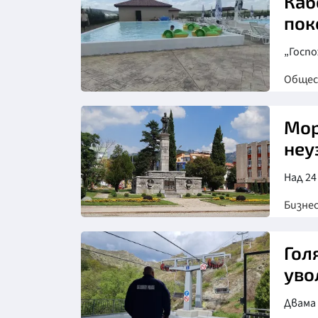
Каб
„Госпо
Обще
Мор
неу
Над 24
Бизне
Гол
уво
Двама 