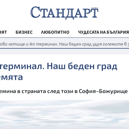
ВЯТ
БИЗНЕС
ЛЮБОПИТНО
ЧУДЕСАТА НА БЪЛГАРИЯ
РЕГИОНАЛНИ
ово летище и жп терминал. Наш беден град удря големите в
ВЕСТНИК СТА
терминал. Наш беден град
МЛАДЕЖКА АК
емята
ЗДРАВЕ
ОБРАЗОВАНИ
лемина в страната след този в София–Божурище
МОЯТ ГРАД
ТЕХНОЛОГИИ
ДА!НА БЪЛГАР
ДА! НА БЪЛГ