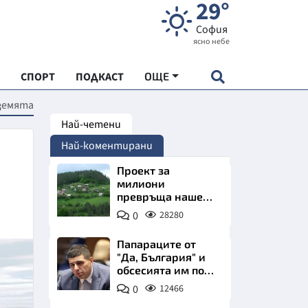
29°
София
ясно небе
СПОРТ
ПОДКАСТ
ОЩЕ
 земята
Най-четени
НДАРТ
Най-коментирани
АДЕМИЯ "ЧУДЕСАТА НА БЪЛГАРИЯ"
Проект за
милиони
превръща наше
Е
село в магнит за
0
28280
туристи
Папараците от
"Да, България" и
обсесията им по
СКАТА ХРАНА
Пеевски
0
12466
АРСКАТА ИКОНОМИКА