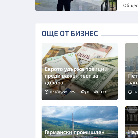
Обще
ОЩЕ ОТ БИЗНЕС
Еврото удържа позиции
преди важен тест за
Пет
долара
зап
07 август | 9:51
0
133
07
Германски промишлен
Над