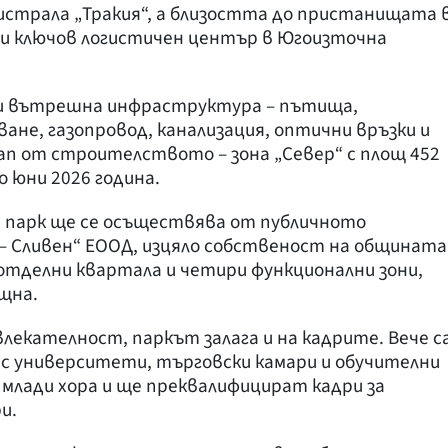
истрала „Тракия“, а близостта до пристанищата 
ави ключов логистичен център в Югоизточна
 и вътрешна инфраструктура – пътища,
ане, газопровод, канализация, оптични връзки и
ап от строителството – зона „Север“ с площ 452
о юни 2026 година.
 парк ще се осъществява от публичното
– Сливен“ ЕООД, изцяло собственост на общината
отделни квартала и четири функционални зони,
щна.
екателност, паркът залага и на кадрите. Вече с
 с университети, търговски камари и обучителни
млади хора и ще преквалифицират кадри за
и.