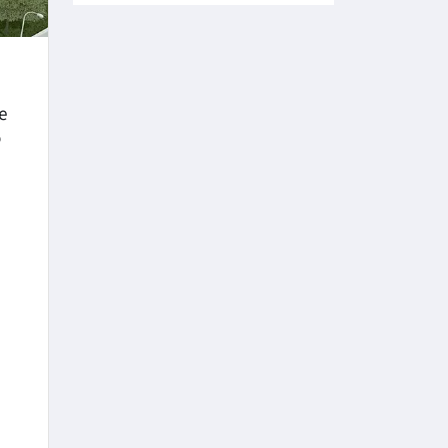
е
о
4