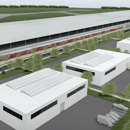
КУЛТУРА
ПРАВОСЪДИЕ
КРИМИ
КИБЕРЗАЩИТ
ВЯРА
ОБЯВИ
ВОЙНАТА В У
ВРЕМЕТО