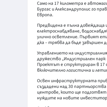
Само на 17 километра е автомаг
Бургас и Александруполис го пр
Европа.
Предвидена е пълна довеждаща
електроснабдяване, водоснабдяв
улично осветление. Първият ет
дка – трябва да бъде завършен д
Управлението на индустриалния
дружество „Индустриален парк 
Проектът е структуриран в 17 
включително логистична и лети
Освен инфраструктурната привл
създадени над 30 партньорства
центрове, които ще подготвят 
нуждите на новите инвеститор