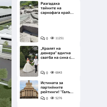
Разгадаха
тайните на
саркофага край
Перперикон
Снимка:
Bulgaria
НИЦИ
ON
0
11251
AIR
„Кралят на
дюнера“ вдигна
сватба на сина си
КРАЙНА
за 3 милиона
евро на езерото
Снимка:
Комо
0
6843
Инстаграм
Истината за
партийните
рейтинги! "Галъп"
разби митовете
0
5276