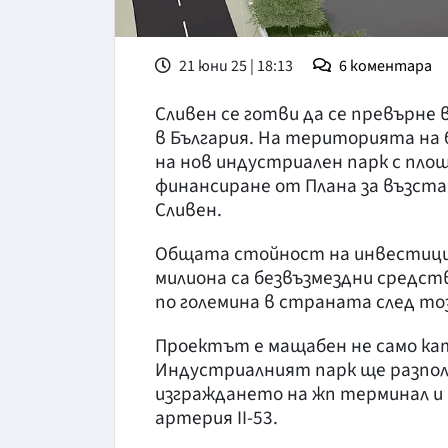
21 юни 25 | 18:13
6
коментара
Сливен се готви да се превърне
в България. На територията на
на нов индустриален парк с площ
финансиране от Плана за възст
Сливен.
Общата стойност на инвестицият
милиона са безвъзмездни средст
по големина в страната след то
Проектът е мащабен не само кат
Индустриалният парк ще разпол
изграждането на жп терминал и 
артерия II-53.