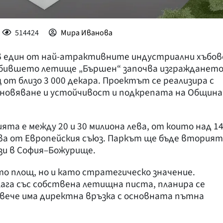
514424
Мира Иванова
 в един от най-атрактивните индустриални хъбов
 бившето летище „Бършен“ започва изгражданет
 от близо 3 000 декара. Проектът се реализира с
ановяване и устойчивост и подкрепата на Община
а е между 20 и 30 милиона лева, от които над 1
ва от Европейския съюз. Паркът ще бъде вторият
зи в София–Божурище.
о площ, но и като стратегическо значение.
ага със собствена летищна писта, планира се
вече има директна връзка с основната пътна