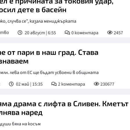
ел е причината за токовия удар,
покосил дете в басейн
жо, случва се”, казала мениджърката
ство
20 август | 6:55
0
коментара
2457
е от пари в наш град. Става
знаваем
 млн. лева от ЕС ще бъдат усвоени в общината
с
02 май | 15:35
2
коментара
230677
яма драма с лифта в Сливен. Кметът
лнява наред
души бяха на косъм