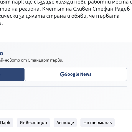
ият парк ще създаде хиляди нови работни места 
итие на региона. Кметът на Сливен Стефан Радев
чески за цялата страна и обяви, че първата
г.
о
най-новото от Стандарт първи.
e
Google News
 Парк
Инвестиции
Летище
жп терминал