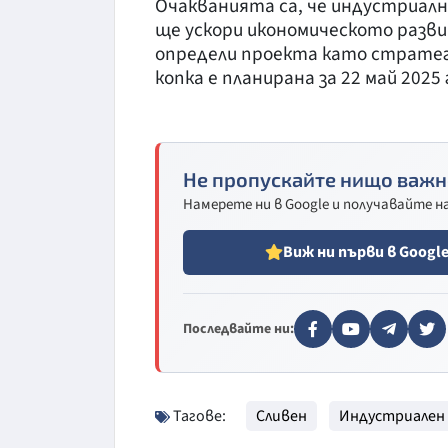
Очакванията са, че индустриалн
ще ускори икономическото разв
определи проекта като стратеги
копка е планирана за 22 май 2025 
Не пропускайте нищо важн
Намерете ни в Google и получавайте 
Виж ни първи в Googl
Последвайте ни:
Тагове:
Сливен
Индустриален