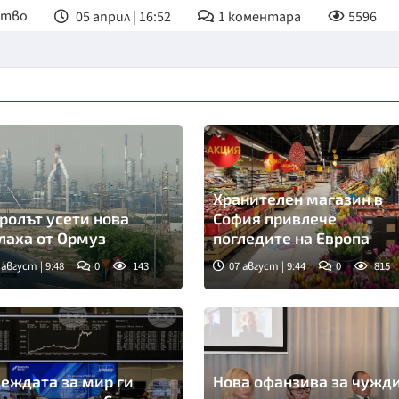
ство
05 април | 16:52
1
коментара
5596
Хранителен магазин в
ролът усети нова
София привлече
лаха от Ормуз
погледите на Европа
 август | 9:48
0
143
07 август | 9:44
0
815
еждата за мир ги
Нова офанзива за чужд