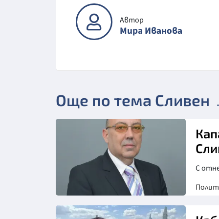
Автор
Мира Иванова
Още по тема Сливен
Кап
Сли
С отн
Полит