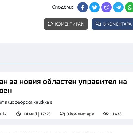
Сподели:
КОМЕНТИРАЙ
6 КОМЕНТАРА
ан за новия областен управител на
вен
ета шофьорска книжка е
ика
14 май | 17:29
0
коментара
11438