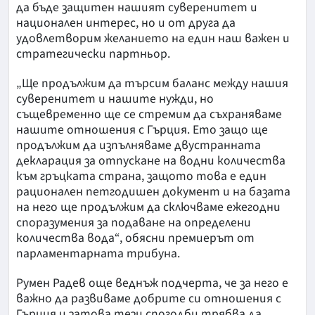
да бъде защитен нашият суверенитет и
национален интерес, но и от друга да
удовлетворим желанието на един наш важен и
стратегически партньор.
„Ще продължим да търсим баланс между нашия
суверенитет и нашите нужди, но
същевременно ще се стремим да съхраняваме
нашите отношения с Гърция. Ето защо ще
продължим да изпълняваме двустранната
декларация за отпускане на водни количества
към гръцката страна, защото това е един
рационален петгодишен документ и на базата
на него ще продължим да сключваме ежегодни
споразумения за подаване на определени
количества вода“, обясни премиерът от
парламентарната трибуна.
Румен Радев още веднъж подчерта, че за него е
важно да развиваме добрите си отношения с
Гърция и затова тези спогодби трябва да