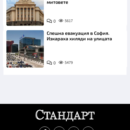
митовете
0
5617
Спешна евакуация в София.
Изкараха хиляди на улицата
0
5479