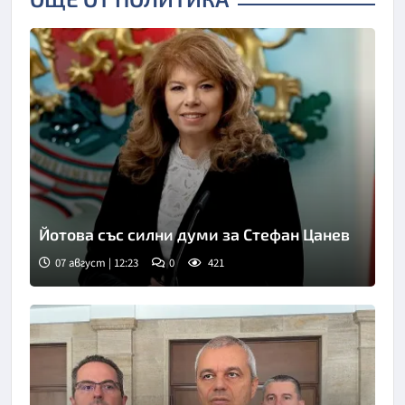
Йотова със силни думи за Стефан Цанев
07 август | 12:23
0
421