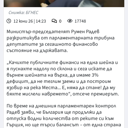
Снимка: БГНЕС
12 юни 26 | 14:23
0
17748
Министър-председателят Румен Радев
разкритикува от парламентарната трибуна
депутатите за сегашното финансово
състояние на държавата.
„Качихте публичните финанси на една шейна и
я пуснахте надолу по склона и сега искате да
върнем шейната на върха, да имаме 3%
дефицит, да не теглим заеми и да построим
язовир на река Места... Е, няма да стане! Да му
бяхте мислели навремето“, отсече премиерът.
По време на днешния парламентарен контрол
Радев заяви, че България ще продължи да
отпуска водни количества от реките си към
Гърция, но ще търси балансът – от една страна