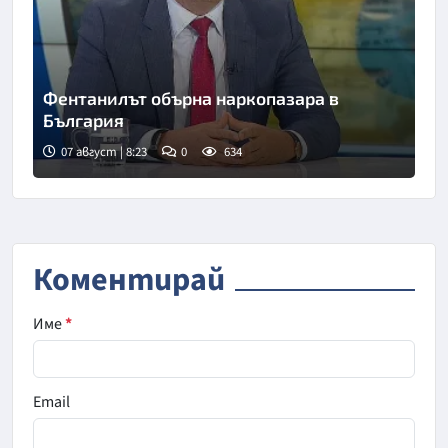
Фентанилът обърна наркопазара в
България
07 август | 8:23
0
634
Снимка: БНТ
Коментирай
Име
*
Email