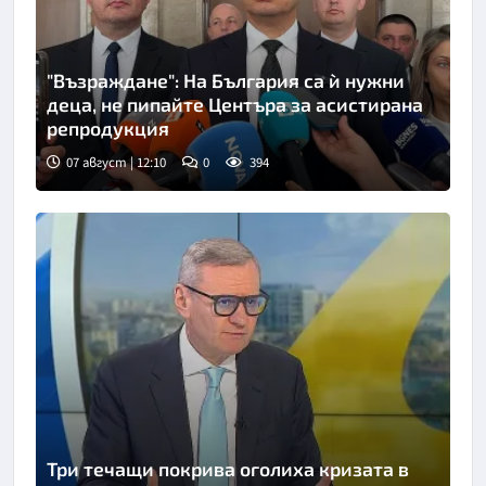
"Възраждане": На България са ѝ нужни
деца, не пипайте Центъра за асистирана
репродукция
07 август | 12:10
0
394
Три течащи покрива оголиха кризата в