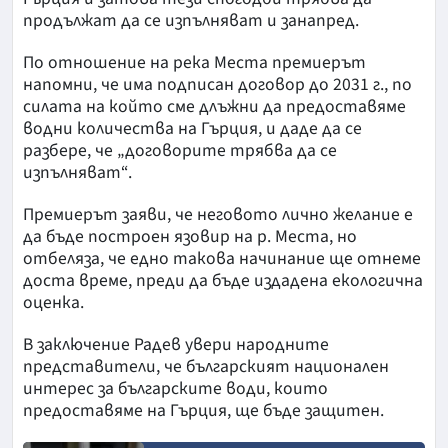
продължат да се изпълняват и занапред.
По отношение на река Места премиерът
напомни, че има подписан договор до 2031 г., по
силата на който сме длъжни да предоставяме
водни количества на Гърция, и даде да се
разбере, че „договорите трябва да се
изпълняват“.
Премиерът заяви, че неговото лично желание е
да бъде построен язовир на р. Места, но
отбеляза, че едно такова начинание ще отнеме
доста време, преди да бъде издадена екологична
оценка.
В заключение Радев увери народните
представители, че българският национален
интерес за българските води, които
предоставяме на Гърция, ще бъде защитен.