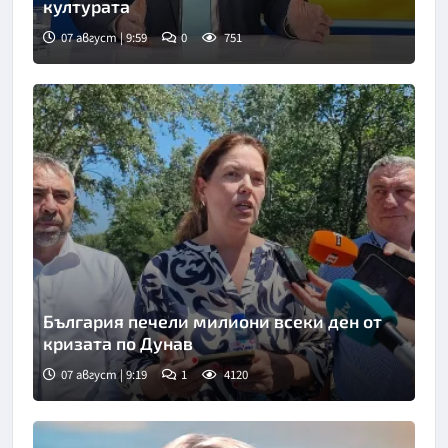
културата
07 август | 9:59
0
751
Снимка: БНТ
България печели милиони всеки ден от
кризата по Дунав
07 август | 9:19
1
4120
Снимка: БТА