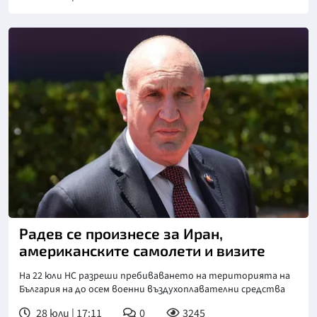
Снимка: БГНЕС
Радев се произнесе за Иран,
американските самолети и визите
На 22 юли НС разреши пребиваването на територията на
България на до осем военни въздухоплавателни средства
28 юли | 17:11
0
3245