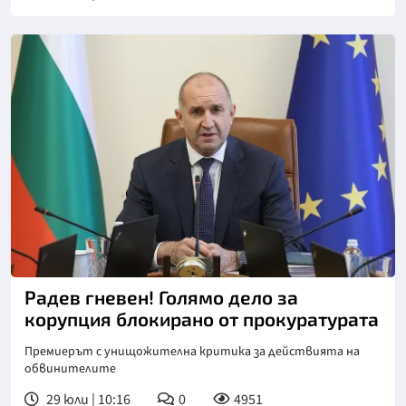
Снимка: БТА
Радев гневен! Голямо дело за
корупция блокирано от прокуратурата
Премиерът с унищожителна критика за действията на
обвинителите
29 юли | 10:16
0
4951