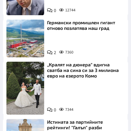
0
12744
Германски промишлен гигант
отново позлатява наш град
2
7360
„Кралят на дюнера“ вдигна
сватба на сина си за 3 милиона
евро на езерото Комо
Снимка:
0
7344
Инстаграм
Истината за партийните
рейтинги! "Галъп" разби