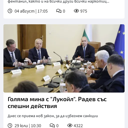
фентанил, както и на всички други всички наркотиц...
04 август | 17:05
0
975
Голяма мина с "Лукойл". Радев със
спешни действия
Днес се приема нов закон, за да избегнем санкции
29 юли | 10:30
0
4322