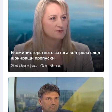
Екоминистерството затяга контрола след
шокиращи пропуски
07 август | 9:11
0
618
Снимка: бТВ