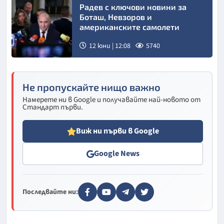
Радев с ключови новини за
Боташ, Невзоров и
американските самолети
12 юни | 12:08
5740
Снимка:
БТА
Не пропускайте нищо важно
Намерете ни в Google и получавайте най-новото от
Стандарт първи.
Виж ни първи в Google
Google News
Последвайте ни: