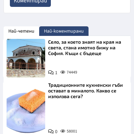
Най-четени
Най-коментирани
Село, за което знаят на края на
света, стана имотно бижу на
София. Къщи с бъдеще
1
74449
Традиционните кухненски гъби
остават в миналото. Какво се
използва сега?
Снимка:
0
58001
Пиксабей