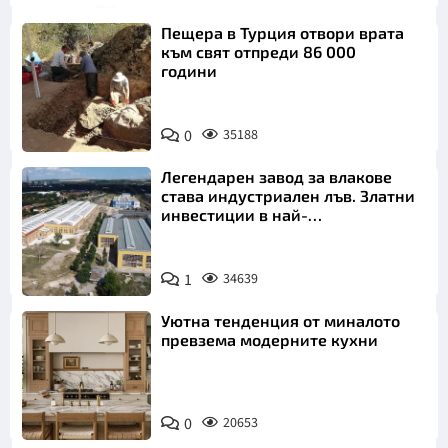
Пещера в Турция отвори врата
към свят отпреди 86 000
години
0
35188
Легендарен завод за влакове
става индустриален лъв. Златни
инвестиции в най-
аристократичния ни град
1
34639
Уютна тенденция от миналото
превзема модерните кухни
0
20653