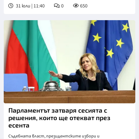
31 юли | 11:40
0
650
Снимка: БТА
Парламентът затваря сесията с
решения, които ще отекват през
есента
Съдебната власт, президентските избори и