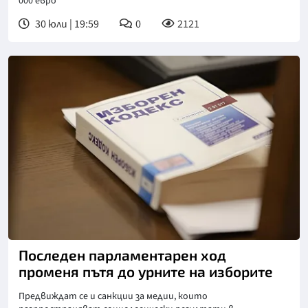
000 евро
30 юли | 19:59
0
2121
Снимка: БТА
Последен парламентарен ход
променя пътя до урните на изборите
Предвиждат се и санкции за медии, които