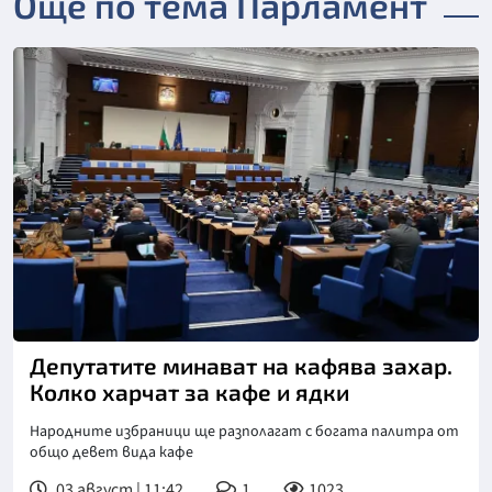
Още по тема Парламент
Снимка: БТА
Депутатите минават на кафява захар.
Колко харчат за кафе и ядки
Народните избраници ще разполагат с богата палитра от
общо девет вида кафе
03 август | 11:42
1
1023