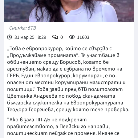
Снимка: бТВ
31 мар 25 | 8:29
0
11603
„Това е европрокурор, който се свързва с
„Продължаваме промяната“. Тя участваше в
обвинението срещу Борисов, когато бе
арестуван, макар да е избрана по времето на
ГЕРБ. Един европрокурор, корумпиран, е по-
опасен от местни корумпирани магистрати и
политици." Това заяви пред бТВ политологът
Цветанка Андреева по повод скандалната
българска служителка на Европрокуратурата
Теодора Георгиева, срещу която тече проверка.
"Ако в зала ПП-ДБ не подкрепят
правителството, а Пеевски го направи,
политическият пейзаж се променя. Иначе се