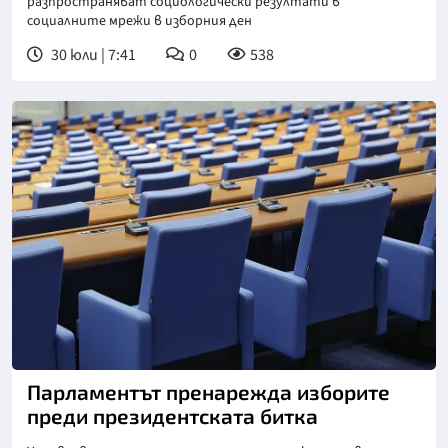
разпространяват социологически резултати в
социалните мрежи в изборния ден
30 юли | 7:41
0
538
Снимка: БТА
Парламентът пренарежда изборите
преди президентската битка