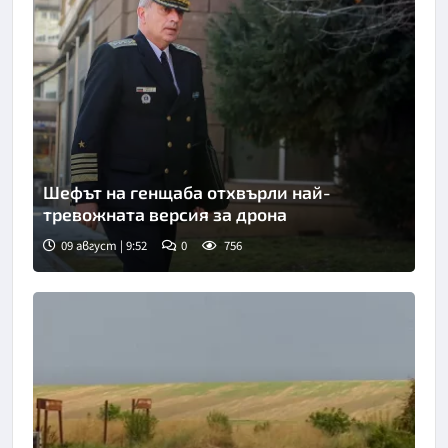
Шефът на генщаба отхвърли най-
тревожната версия за дрона
09 август | 9:52
0
756
Снимка: БТА