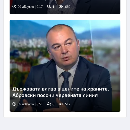
09 август | 9:17
1
660
Снимка: бТВ
Държавата влиза в цените на храните,
Абровски посочи червената линия
09 август | 8:51
0
517
Снимка: БНТ