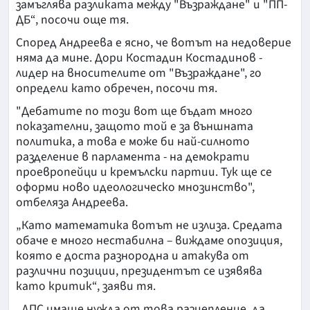
замъглява разликата между "Възраждане" и "ПП-
ДБ“, посочи още тя.
Според Андреева е ясно, че вотът на недоверие
няма да мине. Дори Костадин Костадинов -
лидер на вносителите от "Възраждане", го
определи като обречен, посочи тя.
"Дебатите по този вот ще бъдат много
показателни, защото той е за външната
политика, а това е може би най-силното
разделение в парламента - на демократи
проевропейци и кремълски партии. Тук ще се
оформи ново идеологическо мнозинство",
отбеляза Андреева.
„Като математика вотът не излиза. Средата
обаче е много нестабилна – виждаме опозиция,
която е доста разнородна и атакува от
различни позиции, президентът се изявява
като критик“, заяви тя.
„ДПС имаше нужда от това разцепление, да