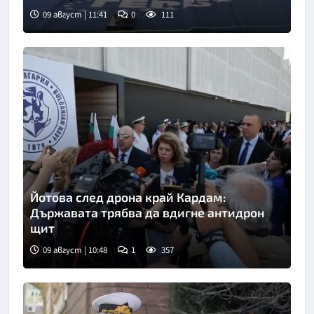
09 август | 11:41
0
111
Йотова след дрона край Кардам:
Държавата трябва да вдигне антидрон
щит
09 август | 10:48
1
357
Снимка: БТА