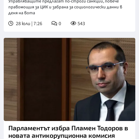
Управляващите предлагат по-строги санкции, повече
правомощия за ЦИК и забрана за социологически данни в
деня на вота
28 юли | 7:26
0
543
Снимка: БТА
Парламентът избра Пламен Тодоров в
новата антикорупционна комисия