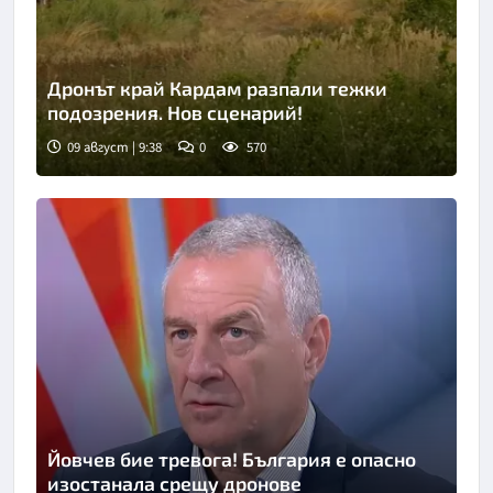
Дронът край Кардам разпали тежки
подозрения. Нов сценарий!
09 август | 9:38
0
570
Снимка: Нова телевизия
Йовчев бие тревога! България е опасно
изостанала срещу дронове