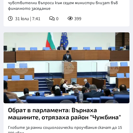
чувствителни въпроси към седем министри влизат във
финалното заседание
31 юли | 7:41
0
399
Обрат в парламента: Върнаха
машините, отрязаха район "Чужбина"
Глобите за ранни социологически проучвания скачат до 15