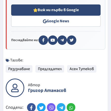
Виж ни първи в Google
Google News
Последвайте ни:
Тагове:
Разузнаване
Председател
Асен Тутеков
Автор
Григор Атанасов
Сподели: