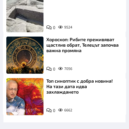
Снимка:
Bulgaria ON
0
9524
AIR
Хороскоп: Рибите преживяват
щастлив обрат, Телецът започва
важна промяна
0
7056
Топ синоптик с добра новина!
На тази дата идва
захлаждането
0
6662