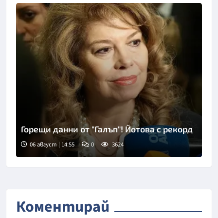
Горещи данни от "Галъп"! Йотова с рекорд
06 август | 14:55
0
3624
Снимка: БГНЕС
Коментирай