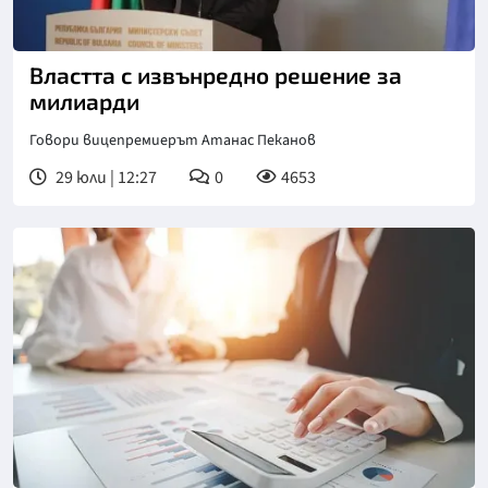
Властта с извънредно решение за
милиарди
Говори вицепремиерът Атанас Пеканов
29 юли | 12:27
0
4653