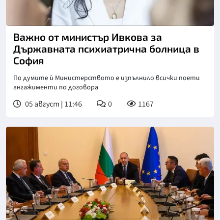
Снимка: БГНЕС
Важно от министър Ивкова за
Държавната психиатрична болница в
София
По думите ѝ Министерството е изпълнило всички поети
ангажименти по договора
05 август | 11:46
0
1167