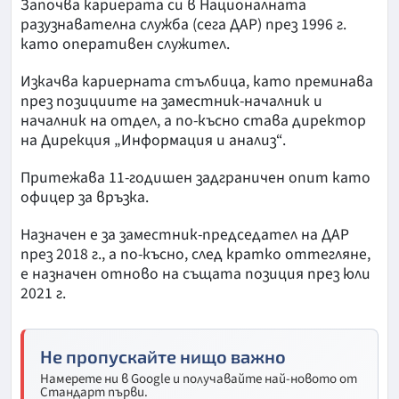
Започва кариерата си в Националната
разузнавателна служба (сега ДАР) през 1996 г.
като оперативен служител.
Изкачва кариерната стълбица, като преминава
през позициите на заместник-началник и
началник на отдел, а по-късно става директор
на Дирекция „Информация и анализ“.
Притежава 11-годишен задграничен опит като
офицер за връзка.
Назначен е за заместник-председател на ДАР
през 2018 г., а по-късно, след кратко оттегляне,
е назначен отново на същата позиция през юли
2021 г.
Не пропускайте нищо важно
Намерете ни в Google и получавайте най-новото от
Стандарт първи.