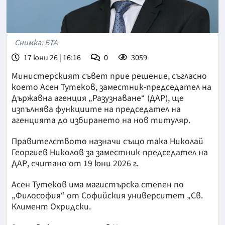
Снимка: БТА
17 юни 26 | 16:16
0
3059
Министерският съвет прие решение, съгласно
което Асен Тутеков, заместник-председател на
Държавна агенция „Разузнаване“ (ДАР), ще
изпълнява функциите на председател на
агенцията до избирането на нов титуляр.
Правителството назначи също така Николай
Георгиев Николов за заместник-председател на
ДАР, считано от 19 юни 2026 г.
Асен Тутеков има магистърска степен по
„Философия“ от Софийския университет „Св.
Климент Охридски.