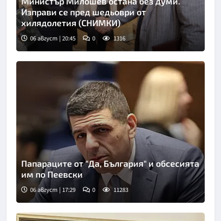
Министър Милошев остана без думи.
Изправи се пред шедьоври от
хилядолетия (СНИМКИ)
06 август | 20:45
0
1316
Папараците от "Да, България" и обсесията
им по Пеевски
06 август | 17:29
0
11283