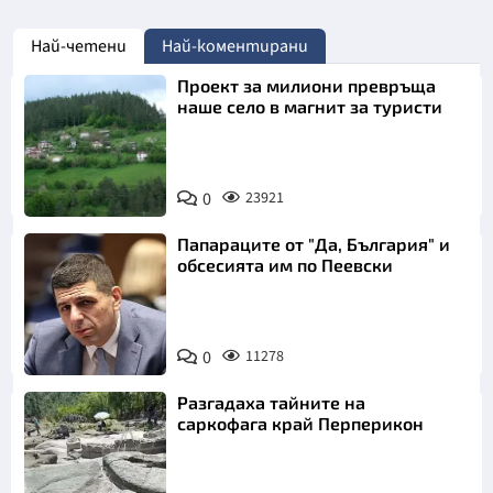
Най-четени
Най-коментирани
Проект за милиони превръща
наше село в магнит за туристи
0
23921
Папараците от "Да, България" и
обсесията им по Пеевски
0
11278
Разгадаха тайните на
саркофага край Перперикон