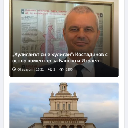
„Хулиганът си е хулиган“: Костадинов с
остър коментар за Банско и Израел
06 август | 16:21
2
2195