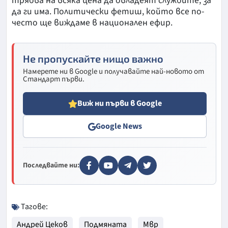
трябва на всяка цена да овладеят службите, за
да ги има. Политически фетиш, който все по-
често ще виждаме в национален ефир.
Не пропускайте нищо важно
Намерете ни в Google и получавайте най-новото от
Стандарт първи.
Виж ни първи в Google
Google News
Последвайте ни:
Тагове:
Андрей Цеков
Подмяната
Мвр