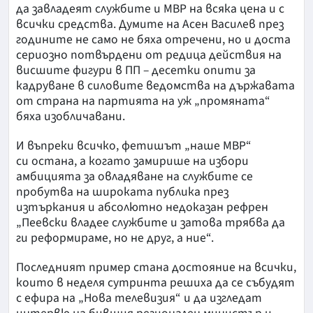
да завладеят службите и МВР на всяка цена и с
всички средства. Думите на Асен Василев през
годините не само не бяха отречени, но и доста
сериозно потвърдени от редица действия на
висшите фигури в ПП – десетки опити за
кадруване в силовите ведомства на държавата
от страна на партията на уж „промяната“
бяха изобличавани.
И въпреки всичко, фетишът „наше МВР“
си остана, а когато замирише на избори
амбицията за овладяване на службите се
пробутва на широката публика през
изтъркания и абсолютно недоказан рефрен
„Пеевски владее службите и затова трябва да
ги реформираме, но не друг, а ние“.
Последният пример стана достояние на всички,
които в неделя сутринта решиха да се събудят
с ефира на „Нова телевизия“ и да изгледат