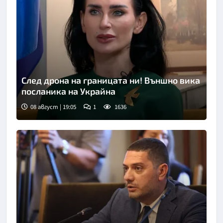
След дрона на границата ни! Външно вика
посланика на Украйна
08 август | 19:05
1
1636
Снимка: Нова телевизия