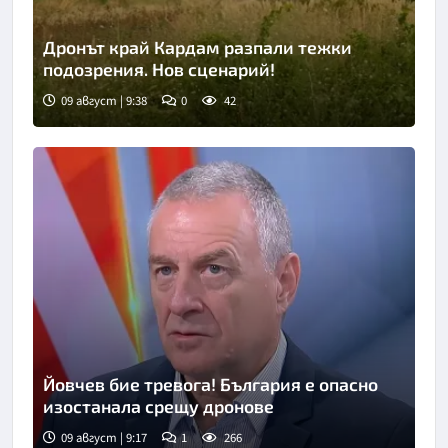
Дронът край Кардам разпали тежки
подозрения. Нов сценарий!
09 август | 9:38
0
42
Снимка: Нова телевизия
Йовчев бие тревога! България е опасно
изостанала срещу дронове
09 август | 9:17
1
266