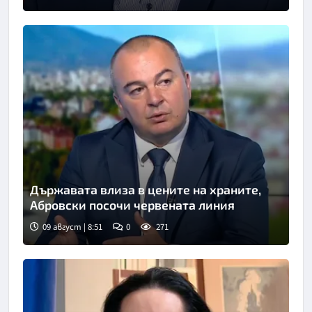
Снимка: бТВ
Държавата влиза в цените на храните,
Абровски посочи червената линия
09 август | 8:51
0
271
Снимка: БНТ