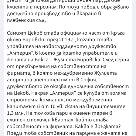
„Уест“ и започва да троши инвентар, да бие
клиенти и персонал. По този повод е образувано
досъдебно производство и вкарано в
плевенския съд.
Самият Цеков става официално част от кръга
около Бировски през 2019 г., когато става
управител на новосъздаденото дружество
„Алтерия”, в което за кратко управител е и
жената на Бокса – Жулиета Бировска. След серия
от прехвърляния на собствеността на
фирмата, в която междувременно Жулиета
апортира апетитен имот в София,
дружеството се оказва еднолична собственост
на Цеков. Накрая „Алтерия” се купува от голяма
строителна компания, но междувременно
капиталът й от 10 лв. скача на внушителните
1,3 млн. На толкова пари е оценен терен в
елитен столичен квартал, който става
собственост на фирмата. Каква е връзката?
Преди това собственик на парцела е жената на