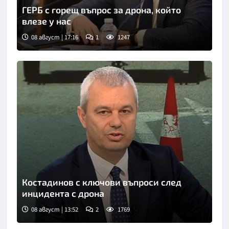
ГЕРБ с горещ въпрос за дрона, който
влезе у нас
08 август | 17:16
1
1247
Костадинов с ключови въпроси след
инцидента с дрона
08 август | 13:52
2
1769
Снимка: Нова телевизия