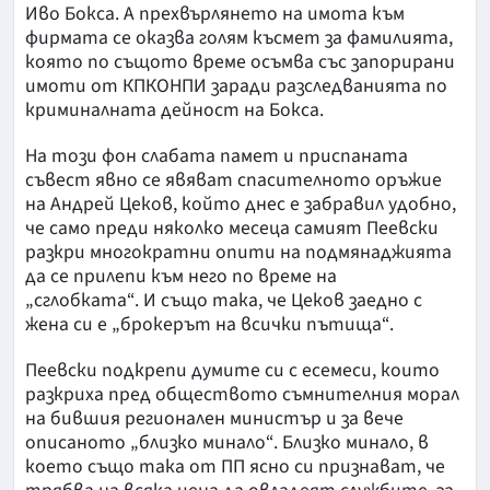
Иво Бокса. А прехвърлянето на имота към
фирмата се оказва голям късмет за фамилията,
която по същото време осъмва със запорирани
имоти от КПКОНПИ заради разследванията по
криминалната дейност на Бокса.
На този фон слабата памет и приспаната
съвест явно се явяват спасителното оръжие
на Андрей Цеков, който днес е забравил удобно,
че само преди няколко месеца самият Пеевски
разкри многократни опити на подмянаджията
да се прилепи към него по време на
„сглобката“. И също така, че Цеков заедно с
жена си е „брокерът на всички пътища“.
Пеевски подкрепи думите си с есемеси, които
разкриха пред обществото съмнителния морал
на бившия регионален министър и за вече
описаното „близко минало“. Близко минало, в
което също така от ПП ясно си признават, че