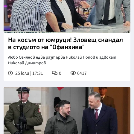
На косъм от юмруци! Зловещ скандал
в студиото на "Офанзива"
Любо Огнянов едва разтърва Николай Попов и адвокат
Николай Димитров
25 юли | 17:31
0
6417