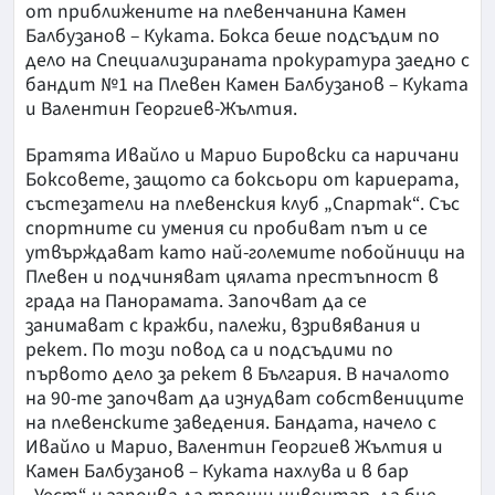
от приближените на плевенчанина Камен
Балбузанов – Куката. Бокса беше подсъдим по
дело на Специализираната прокуратура заедно с
бандит №1 на Плевен Камен Балбузанов – Куката
и Валентин Георгиев-Жълтия.
Братята Ивайло и Марио Бировски са наричани
Боксовете, защото са боксьори от кариерата,
състезатели на плевенския клуб „Спартак“. Със
спортните си умения си пробиват път и се
утвърждават като най-големите побойници на
Плевен и подчиняват цялата престъпност в
града на Панорамата. Започват да се
занимават с кражби, палежи, взривявания и
рекет. По този повод са и подсъдими по
първото дело за рекет в България. В началото
на 90-те започват да изнудват собствениците
на плевенските заведения. Бандата, начело с
Ивайло и Марио, Валентин Георгиев Жълтия и
Камен Балбузанов – Куката нахлува и в бар