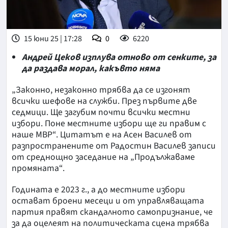
15 юни 25 | 17:28
0
6220
Андрей Цеков изплува отново от сенките, за
да раздава морал, какъвто няма
„Законно, незаконно трябва да се изгонят
всички шефове на служби. През първите две
седмици. Ще загубим почти всички местни
избори. Поне местните избори ще ги правим с
наше МВР“. Цитатът е на Асен Василев от
разпространените от Радостин Василев записи
от среднощно заседание на „Продължаваме
промяната“.
Годината е 2023 г., а до местните избори
остават броени месеци и от управляващата
партия правят скандалното самопризнание, че
за да оцелеят на политическата сцена трябва