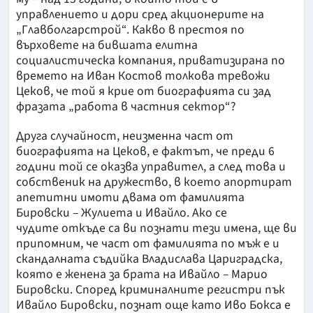
управлението и дори сред акционерите на
„Главболгарстрой“. Какво в престоя по
върховете на бившата елитна
социалистическа компания, приватизирана по
времето на Иван Костов толкова тревожи
Цеков, че той я крие от биографията си зад
фразата „работа в частния сектор“?
Друга случайност, неизменна част от
биографията на Цеков, е фактът, че преди 6
години той се оказва управител, а след това и
собственик на дружество, в което апортират
апетитни имоти двама от фамилията
Бировски – Жулиета и Ивайло. Ако се
чудите откъде са ви познати тези имена, ще ви
припомним, че част от фамилията по мъж е и
скандалната съдийка Владислава Цариградска,
която е женена за брата на Ивайло – Марио
Бировски. Според криминалните регистри пък
Ивайло Бировски, познат още като Иво Бокса е