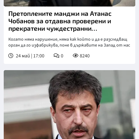
Претоплените манджи на Атанас
Чобанов за отдавна проверени и
прекратени чуждестранни
"разследвания"
Когато няма нарушение, няма как който и да е разследващ
орган да го изфабрикува, поне в държавите на Запад от нас
24 май | 17:00
0
8240