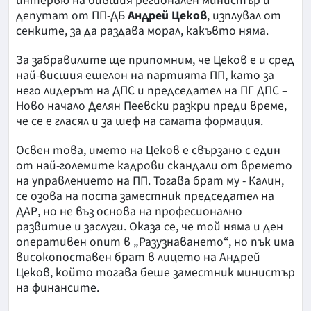
интервю на бившия регионален министър и
депутат от ПП-ДБ
Андрей Цеков
, изплувал от
сенките, за да раздава морал, какъвто няма.
За забравилите ще припомним, че Цеков е и сред
най-висшия ешелон на партията ПП, като за
него лидерът на ДПС и председател на ПГ ДПС –
Ново начало Делян Пеевски разкри преди време,
че се е гласял и за шеф на самата формация.
Освен това, името на Цеков е свързано с един
от най-големите кадрови скандали от времето
на управлението на ПП. Тогава брат му - Калин,
се озова на поста заместник председател на
ДАР, но не въз основа на професионално
развитие и заслуги. Оказа се, че той няма и ден
оперативен опит в „Разузнаването“, но пък има
високопоставен брат в лицето на Андрей
Цеков, който тогава беше заместник министър
на финансите.