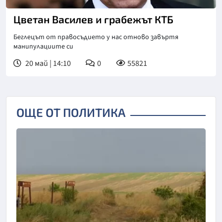
Цветан Василев и грабежът КТБ
Беглецът от правосъдието у нас отново завъртя
манипулациите си
20 май | 14:10
0
55821
ОЩЕ ОТ ПОЛИТИКА