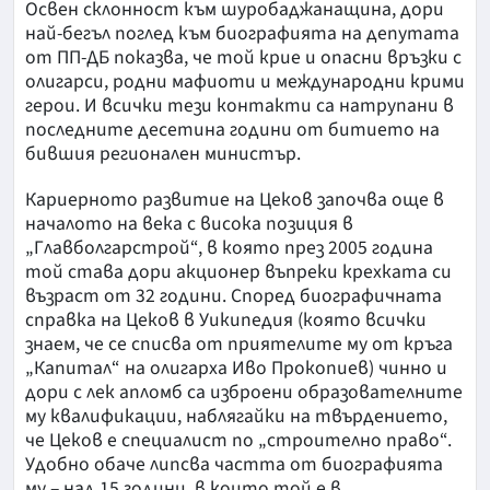
Освен склонност към шуробаджанащина, дори
най-бегъл поглед към биографията на депутата
от ПП-ДБ показва, че той крие и опасни връзки с
олигарси, родни мафиоти и международни крими
герои. И всички тези контакти са натрупани в
последните десетина години от битието на
бившия регионален министър.
Кариерното развитие на Цеков започва още в
началото на века с висока позиция в
„Главболгарстрой“, в която през 2005 година
той става дори акционер въпреки крехката си
възраст от 32 години. Според биографичната
справка на Цеков в Уикипедия (която всички
знаем, че се списва от приятелите му от кръга
„Капитал“ на олигарха Иво Прокопиев) чинно и
дори с лек апломб са изброени образователните
му квалификации, наблягайки на твърдението,
че Цеков е специалист по „строително право“.
Удобно обаче липсва частта от биографията
му – над 15 години, в които той е в