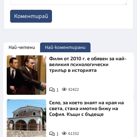
Най-четени
Най-коментирани
Филм от 2010 г. е обявен за най-
великия психологически
трилър в историята
1
92422
Село, за което знаят на края на
света, стана имотно бижу на
София. Къщи с бъдеще
1
61332