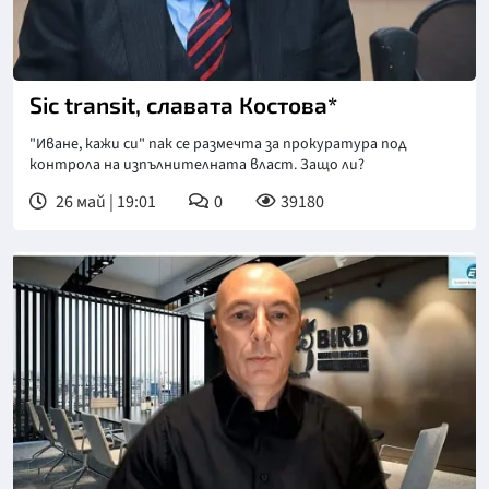
Снимка: БНР
Sic transit, славата Костова*
"Иване, кажи си" пак се размечта за прокуратура под
контрола на изпълнителната власт. Защо ли?
26 май | 19:01
0
39180