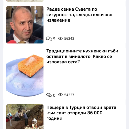
Радев свика Съвета по
сигурността, следва ключово
изявление
5
56242
Традиционните кухненски гъби
остават в миналото. Какво се
използва сега?
Снимка:
0
54227
Пиксабей
Пещера в Турция отвори врата
към свят отпреди 86 000
години