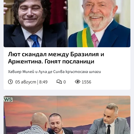
Лют скандал между Бразилия и
Аржентина. Гонят посланици
Хавиер Милей и Лула де Силва кръстосаха шпаги
05 август | 8:49
0
1556