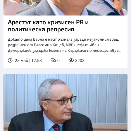
Арестът като кризисен PR и
политическа репресия
Докато цяла Варна е настръхнала заради незаконния град,
разрешен от Благомир Коцев, МВР шефът Иван
Демерджиев задържа кмета на Кърджали по несъществув...
28 май | 12:53
0
3203