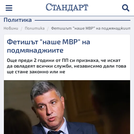
Политика
Новини
Политика
Фетишът "наше МВР" на подмянаджиите
Фетишът "наше МВР" на
подмянаджиите
Още преди 2 години от ПП си признаха, че искат
да овладеят всички служби, независимо дали това
ще стане законно или не