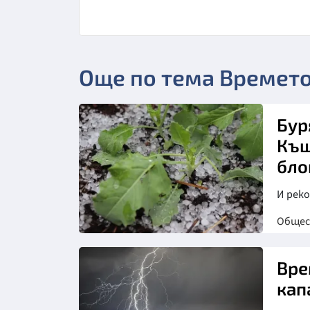
Още по тема Времет
Бур
Къщ
бло
И рек
Обще
Вре
кап