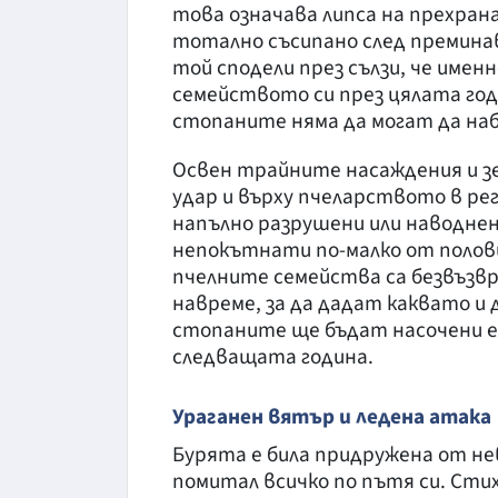
това означава липса на прехрана
тотално съсипано след преминав
той сподели през сълзи, че имен
семейството си през цялата годи
стопаните няма да могат да на
Освен трайните насаждения и з
удар и върху пчеларството в ре
напълно разрушени или наводнен
непокътнати по-малко от полови
пчелните семейства са безвъзвр
навреме, за да дадат каквато и д
стопаните ще бъдат насочени е
следващата година.
Ураганен вятър и ледена атака
Бурята е била придружена от не
помитал всичко по пътя си. Стих