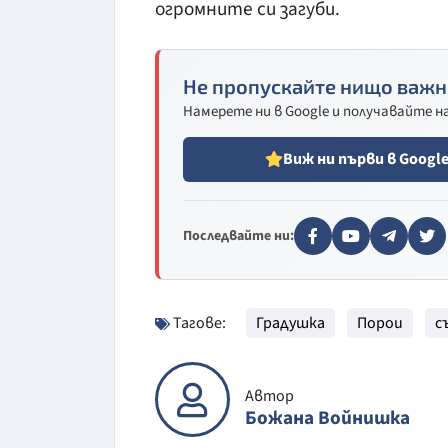
огромните си загуби.
Не пропускайте нищо важн
Намерете ни в Google и получавайте 
Виж ни първи в Googl
Последвайте ни:
Тагове:
Градушка
Порои
с
Автор
Божана Войнишка