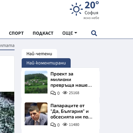
20°
София
ясно небе
СПОРТ
ПОДКАСТ
ОЩЕ
олтата
Най-четени
НДАРТ
Най-коментирани
АДЕМИЯ "ЧУДЕСАТА НА БЪЛГАРИЯ"
Проект за
милиони
превръща наше
Е
село в магнит за
0
25168
туристи
Папараците от
"Да, България" и
обсесията им по
СКАТА ХРАНА
Пеевски
0
11480
АРСКАТА ИКОНОМИКА