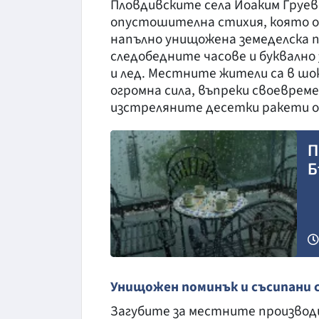
Пловдивските села Йоаким Груе
опустошителна стихия, която ос
напълно унищожена земеделска п
следобедните часове и буквалн
и лед. Местните жители са в шо
огромна сила, въпреки своеврем
изстреляните десетки ракети о
П
Б
Снимка: https://pixabay.com/
Унищожен поминък и съсипани 
Загубите за местните производ