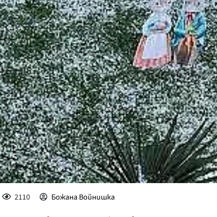
КУЛТУРА
ПРАВОСЪДИЕ
КРИМИ
КИБЕРЗАЩИТ
ВЯРА
ОБЯВИ
ВОЙНАТА В У
ВРЕМЕТО
2110
Божана Войнишка