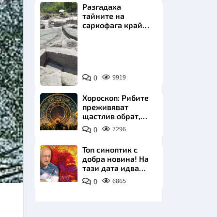
Разгадаха
тайните на
саркофага край
Перперикон
Снимка:
Bulgaria
НИЦИ
ON
0
9919
AIR
Хороскоп: Рибите
преживяват
щастлив обрат,
КРАЙНА
Телецът започва
0
7296
важна промяна
Топ синоптик с
добра новина! На
тази дата идва
захлаждането
0
6865