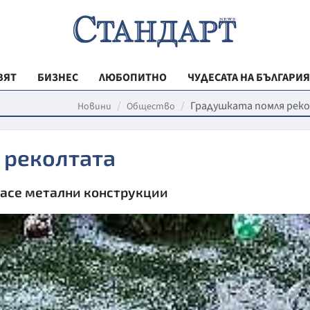
ВЯТ
БИЗНЕС
ЛЮБОПИТНО
ЧУДЕСАТА НА БЪЛГАРИЯ
РЕГИОНАЛНИ
Градушката помля рек
Новини
Общество
ВЕСТНИК СТА
 реколтата
МЛАДЕЖКА АК
ЗДРАВЕ
насе метални конструкции
ОБРАЗОВАНИ
МОЯТ ГРАД
ТЕХНОЛОГИИ
ДА!НА БЪЛГАР
ДА! НА БЪЛГ