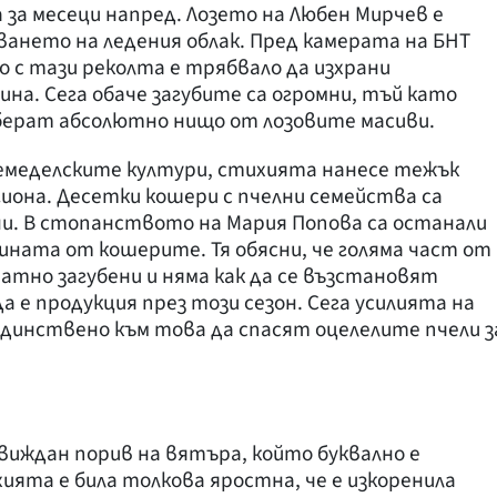
 за месеци напред. Лозето на Любен Мирчев е
ането на ледения облак. Пред камерата на БНТ
но с тази реколта е трябвало да изхрани
на. Сега обаче загубите са огромни, тъй като
берат абсолютно нищо от лозовите масиви.
емеделските култури, стихията нанесе тежък
гиона. Десетки кошери с пчелни семейства са
и. В стопанството на Мария Попова са останали
ната от кошерите. Тя обясни, че голяма част от
атно загубени и няма как да се възстановят
а е продукция през този сезон. Сега усилията на
динствено към това да спасят оцелелите пчели з
виждан порив на вятъра, който буквално е
ията е била толкова яростна, че е изкоренила