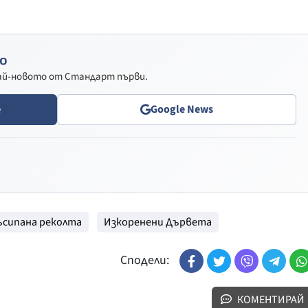
о
най-новото от Стандарт първи.
e
Google News
ъсипана реколта
Изкоренени Дървета
Сподели:
КОМЕНТИРАЙ