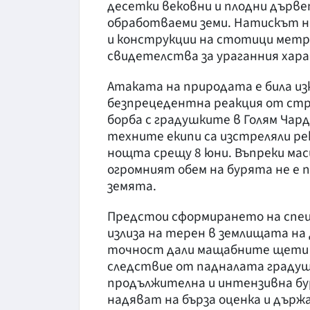
десетки вековни и плодни дърве
обработваеми земи. Натискът н
и конструкции на стотици метр
свидетелства за ураганния хар
Атаката на природата е била из
безпрецедентна реакция от стр
борба с градушките в Голям Чард
техните екипи са изстреляли ре
нощта срещу 8 юни. Въпреки мас
огромният обем на бурята не е
земята.
Предстои сформирането на спец
излиза на терен в землищата на 
точност дали мащабните щети 
следствие от падналата градушк
продължителна и интензивна бу
надяват на бърза оценка и държ