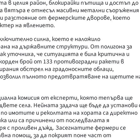
та в целия район, блокирайки пътища и достъп до
а вятъра е отнесъл масивни метални съоръжения
и разстояние от фермерските дворове, което
актер на явлението.
ключително силна, което е наложило
ана на държавните структури. От полигона за
ак уточниха, че ситуацията е била критична и
корден брой от 133 противоградни ракети в
ирания обстрел на градоносните облаци,
 позволил пълното предотвратяване на щетите н
иална комисия от експерти, която тепърва ще
двете села. Нейната задача ще бъде да установи 
по имотите и реколтата на хората са директно
а или са причинени от последвалата я
ря с проливен дъжд. Засегнатите фермери се
авна помощ, за да покрият поне част от