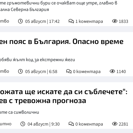
те гръмотевични бури се очакват още утре, главно в
ална Северна България
ство
05 август | 17:42
1
коментара
1833
ен пояс в България. Опасно време
обяви жълт код за екстремни жеги
ство
05 август | 6:58
0
коментара
1140
кожата ще искате да си съблечете“:
ев с тревожна прогноза
ите са символични
питно
04 август | 9:30
0
коментара
2281