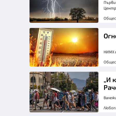
Първи
Центр
Обще
Огн
НИМХ 
Обще
„И 
Рач
Валеж
Любо