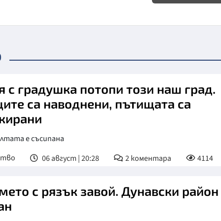
о
я с градушка потопи този наш град.
ите са наводнени, пътищата са
кирани
олтата е съсипана
ство
06 август | 20:28
2
коментара
4114
мето с рязък завой. Дунавски район
ан