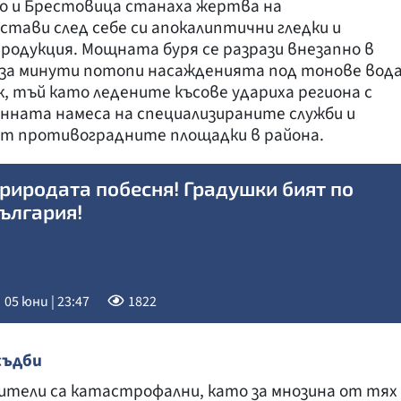
во и Брестовица станаха жертва на
тави след себе си апокалиптични гледки и
родукция. Мощната буря се разрази внезапно в
о за минути потопи насажденията под тонове вод
к, тъй като ледените късове удариха региона с
енната намеса на специализираните служби и
т противоградните площадки в района.
риродата побесня! Градушки бият по
ългария!
05 юни | 23:47
1822
съдби
ители са катастрофални, като за мнозина от тях