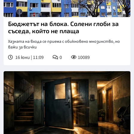
Бюджетът на блока. Солени глоби за
съседа, който не плаща
Хазната на входа се приема с обикновено мнозинство, но
важи за всички
16 юни | 11:09
0
10089