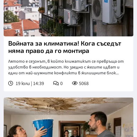
Войната за климатика! Кога съседът
няма право да го монтира
Лятото е сезонът, в който климатикът се превръща от
удобство в необходимост. Но заедно с жегите идват и
едни от най-шумните конфликти в жилищните блок...
19 юли | 14:39
0
5068