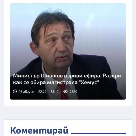
Министър Шишков взриви ефира. Разкри
как се обира магистрала "Хемус"
06 август | 22:22
1
2680
Снимка: БТА
Коментирай