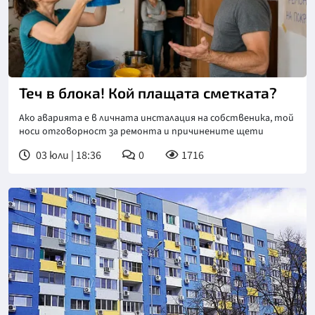
Теч в блока! Кой плащата сметката?
Ако аварията е в личната инсталация на собственика, той
носи отговорност за ремонта и причинените щети
03 юли | 18:36
0
1716