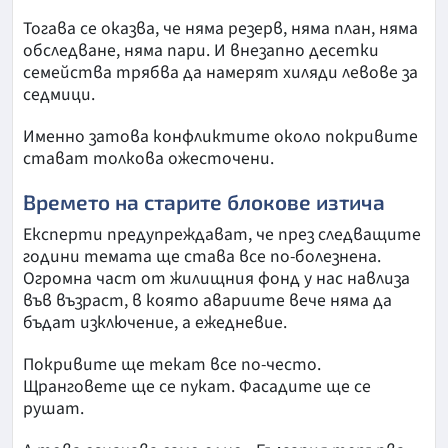
Тогава се оказва, че няма резерв, няма план, няма
обследване, няма пари. И внезапно десетки
семейства трябва да намерят хиляди левове за
седмици.
Именно затова конфликтите около покривите
стават толкова ожесточени.
Времето на старите блокове изтича
Експерти предупреждават, че през следващите
години темата ще става все по-болезнена.
Огромна част от жилищния фонд у нас навлиза
във възраст, в която авариите вече няма да
бъдат изключение, а ежедневие.
Покривите ще текат все по-често.
Щранговете ще се пукат. Фасадите ще се
рушат.