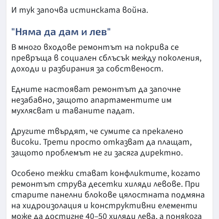
И тук започва истинската война.
"Няма да дам и лев"
В много входове ремонтът на покрива се
превръща в социален сблъсък между поколения,
доходи и разбирания за собственост.
Едните настояват ремонтът да започне
незабавно, защото апартаментите им
мухлясват и таваните падат.
Другите твърдят, че сумите са прекалено
високи. Трети просто отказват да плащат,
защото проблемът не ги засяга директно.
Особено тежки стават конфликтите, когато
ремонтът струва десетки хиляди левове. При
старите панелни блокове цялостната подмяна
на хидроизолация и конструктивни елементи
може да достигне 40–50 хиляди лева, а понякога