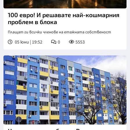
100 евро! И решавате най-кошмарния
проблем в блока
Плащат ги всички членове на етажната собственост
05 юни | 19:52
0
5553