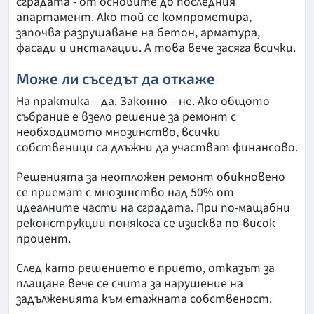
сградата - от основите до последния
апартамент. Ако той се компрометира,
започва разрушаване на бетон, арматура,
фасади и инсталации. А това вече засяга всички.
Може ли съседът да откаже
На практика – да. Законно – не. Ако общото
събрание е взело решение за ремонт с
необходимото мнозинство, всички
собственици са длъжни да участват финансово.
Решенията за неотложен ремонт обикновено
се приемат с мнозинство над 50% от
идеалните части на сградата. При по-мащабни
реконструкции понякога се изисква по-висок
процент.
След като решението е прието, отказът за
плащане вече се счита за нарушение на
задълженията към етажната собственост.