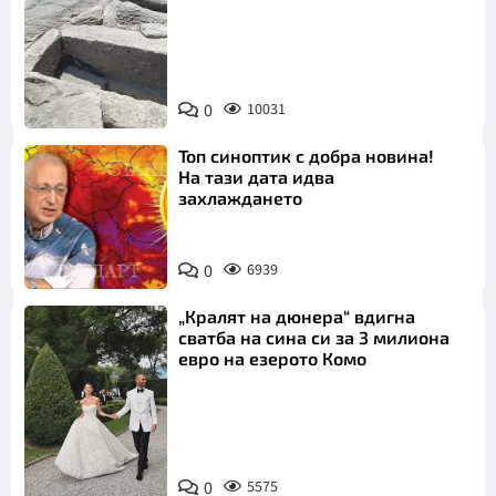
Снимка:
Bulgaria ON
0
10031
AIR
Топ синоптик с добра новина!
На тази дата идва
захлаждането
0
6939
„Кралят на дюнера“ вдигна
сватба на сина си за 3 милиона
евро на езерото Комо
Снимка:
0
5575
Инстаграм