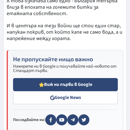
А това означава само едно - България тепърва
влиза в епохата на големите битки за
етажната собственост.
И в центъра на тези войни ще стои един стар,
напукан покрив, от който капе не само вода, а и
напрежение между хората.
Не пропускайте нищо важно
Намерете ни в Google и получавайте най-новото от
Стандарт първи.
Виж ни първи в Google
Google News
Последвайте ни: