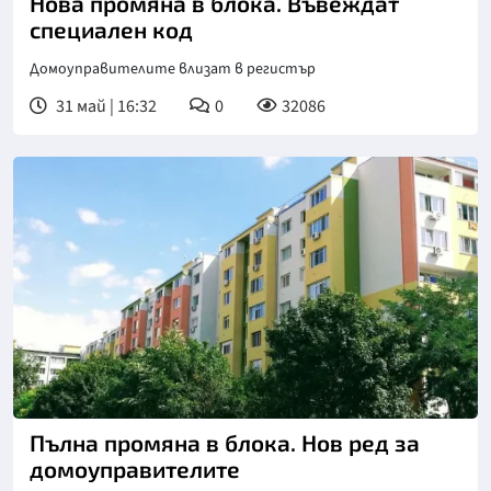
Нова промяна в блока. Въвеждат
специален код
Домоуправителите влизат в регистър
31 май | 16:32
0
32086
Пълна промяна в блока. Нов ред за
домоуправителите