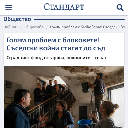
Общество
Новини
Общество
Голям проблем с блоковете! Съседски вой
Голям проблем с блоковете!
Съседски войни стигат до съд
Сградният фонд остарява, покривите - текат