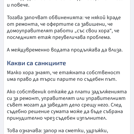
и повече.
Тогава започват обвиненията: че някой краде
от ремонта, че офертите са завишени, че
домоуправителят работи „със свои хора“, че
последният етаж преувеличава проблема.
А междувременно водата продължава да влиза.
Какви са санкциите
Малко хора знаят, че етажната собственост
има право да търси парите по съдебен път.
Ако собственик откаже да плати задълженията
си за ремонт, управителят или управителният
съвет могат да заведат дело срещу него. След
съдебно решение сумата може да бъде събрана
принудително чрез съдебен изпълнител.
Това означава: запор на сметки, удръжки,