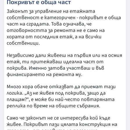
Покривът е обща част
Законът за управление на етажната
собственост е категоричен - покривът е обща
част на сградата. Това означава, че
отговорността за ремонта не е само на
хората от последния етаж, а на всички
собственици.
Независимо дали живееш на първия или на осмия
етаж, ти притежаваш идеална част от
покрива. Именно затова участваш и във
финансирането на ремонта му.
Много хора обаче отказват да приемат тази
логика. „Аз не живея под покрива, защо да
плащам?“, е може би най-често повтаряната
реплика по време на общите събрания.
Само че законът не се интересува кой къде
живее. Покривът пази цялата конструкция на