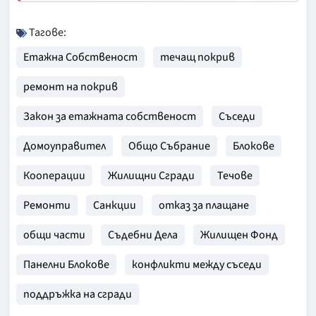
Тагове:
Етажна Собственост
течащ покрив
ремонт на покрив
Закон за етажната собственост
Съседи
Домоуправител
Общо Събрание
Блокове
Кооперации
Жилищни Сгради
Течове
Ремонти
Санкции
отказ за плащане
общи части
Съдебни Дела
Жилищен Фонд
Панелни Блокове
конфликти между съседи
поддръжка на сгради