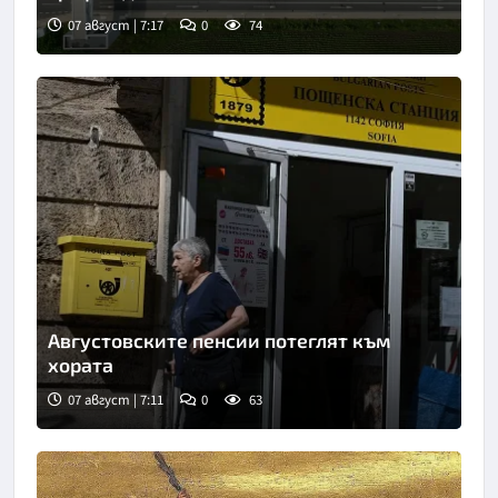
07 август | 7:17
0
74
Снимка: БТА
Августовските пенсии потеглят към
хората
07 август | 7:11
0
63
Снимка: БТА