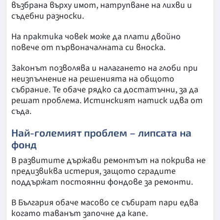
възбрана върху имот, натрупване на лихви и
съдебни разноски.
На практика човек може да плати двойно
повече от първоначалната си вноска.
Законът позволява и налагането на глоби при
неизпълнение на решенията на общото
събрание. Те обаче рядко са достатъчни, за да
решат проблема. Истинският натиск идва от
съда.
Най-големият проблем – липсата на
фонд
В развитите държави ремонтът на покрива не
предизвиква истерия, защото сградите
поддържат постоянни фондове за ремонти.
В България обаче масово се събират пари едва
когато таванът започне да капе.