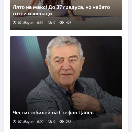
Лято на макс! До 37 градуса, но небето
готви изненади
07 август | 6:39
0
426
Честит юбилей на Стефан Цанев
07 август | 6:00
0
255
Снимка: БНР