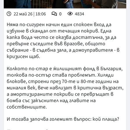
22 май 26 | 18:06
0
4834
Няма по-сигурен начин един спокоен вход да
избухне в скандал от течащия покрив. Една
капка вода често се оказва достатъчна, за да
превърне съседите във врагове, общото
събрание - в съдебна зала, а домоуправителя - в
кризисен щаб.
Колкото по-стар е жилищният фонд в България,
толкова по-остър става проблемът. Хиляди
блокове, строени през 70-те и 80-те години на
миналия век, вече навлизат в критична възраст,
а амортизираните покриви се превръщат в
бомба със закъснител над главите на
собствениците.
И тогава започва големият въпрос: кой плаща?