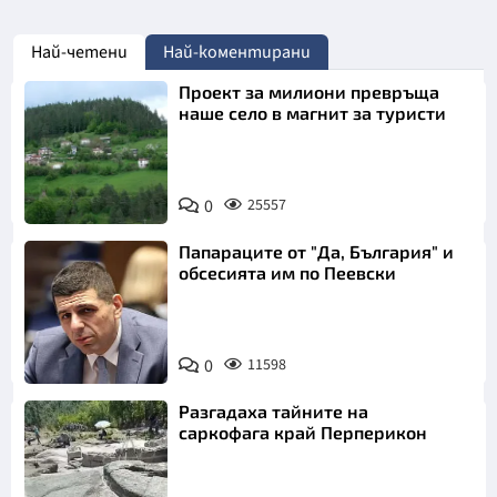
Най-четени
Най-коментирани
Проект за милиони превръща
наше село в магнит за туристи
0
25557
Папараците от "Да, България" и
обсесията им по Пеевски
0
11598
Разгадаха тайните на
саркофага край Перперикон