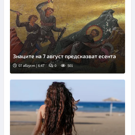
Знаците на 7 август предсказват есента
07 август | 6:47
0
501