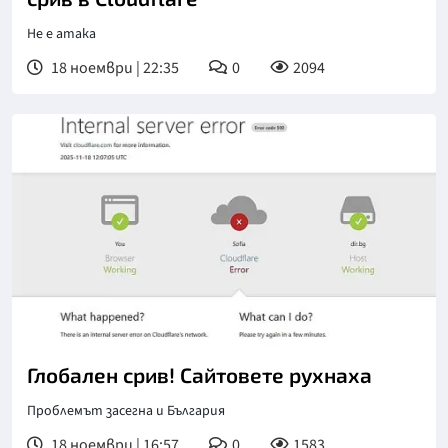
Не е атака
18 ноември | 22:35
0
2094
Глобален срив! Сайтовете рухнаха
Проблемът засегна и България
18 ноември | 16:57
0
1583