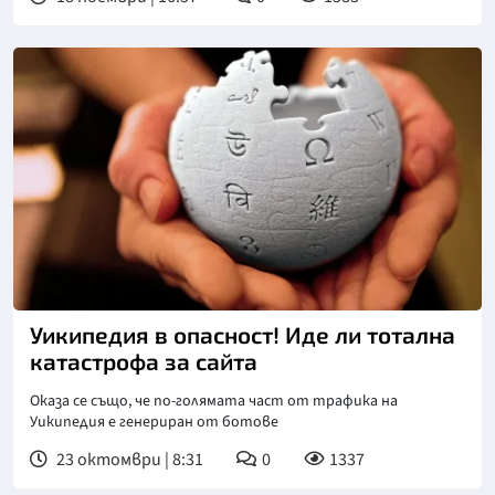
Уикипедия в опасност! Иде ли тотална
катастрофа за сайта
Оказа се също, че по-голямата част от трафика на
Уикипедия е генериран от ботове
23 октомври | 8:31
0
1337