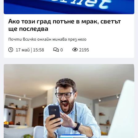
Ако този град потъне в мрак, светът
ще последва
Почти всичко онлайн минава през него
17 май | 15:58
0
2195