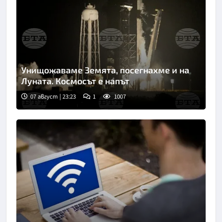
Унищожаваме Земята, посегнахме и на
Луната. Космосът е напът
07 август | 23:23
1
1007