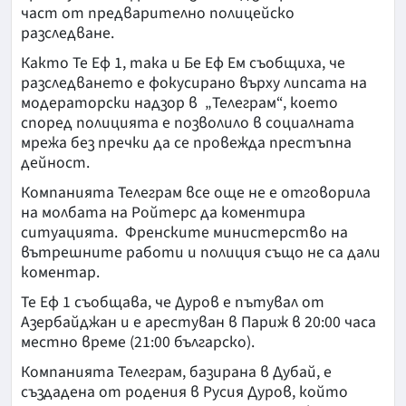
част от предварително полицейско
разследване.
Както Те Еф 1, така и Бе Еф Ем съобщиха, че
разследването е фокусирано върху липсата на
модераторски надзор в „Телеграм“, което
според полицията е позволило в социалната
мрежа без пречки да се провежда престъпна
дейност.
Компанията Телеграм все още не е отговорила
на молбата на Ройтерс да коментира
ситуацията. Френските министерство на
вътрешните работи и полиция също не са дали
коментар.
Те Еф 1 съобщава, че Дуров е пътувал от
Азербайджан и е арестуван в Париж в 20:00 часа
местно време (21:00 българско).
Компанията Телеграм, базирана в Дубай, е
създадена от родения в Русия Дуров, който