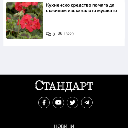
Кухненско средство помага да
съживим изсъхналото мушкато
0
13229
НОВИНИ