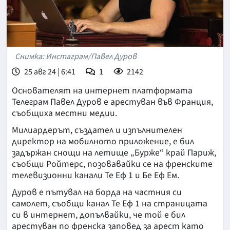
Снимка: Инстаграм/Павел Дуров
25 авг 24 | 6:41
1
2142
Основателят на интернет платформата
Телеграм Павел Дуров е арестуван във Франция,
съобщиха местни медии.
Милиардерът, създател и изпълнителен
директор на мобилното приложение, е бил
задържан снощи на летище „Бурже“ край Париж,
съобщи Ройтерс, позовавайки се на френските
телевизионни канали Те Еф 1 и Бе Еф Ем.
Дуров е пътувал на борда на частния си
самолет, съобщи канал Те Еф 1 на страницата
си в интернет, допълвайки, че той е бил
арестуван по френска заповед за арест като