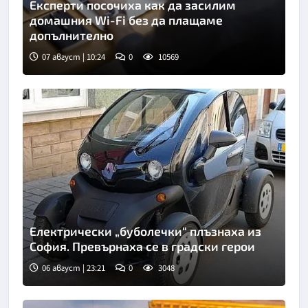
Експерти посочиха как да засилим
домашния Wi-Fi без да плащаме
допълнително
07 август | 10:24
0
10569
Снимка: Пиксабей
Електрически „буболечки“ плъзнаха из
София. Превърнаха се в градски герои
06 август | 23:21
0
3048