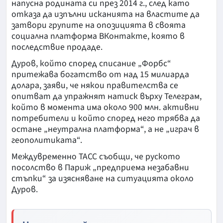
напусна родината си през 2014 г., след като
отказа да изпълни исканията на властите да
затвори групите на опозицията в своята
социална платформа ВКонтакте, която в
последствие продаде.
Дуров, който според списание „Форбс“
притежава богатство от над 15 милиарда
долара, заяви, че някои правителства се
опитват да упражнят натиск върху Телеграм,
който в момента има около 900 млн. активни
потребители и който според него трябва да
остане „неутрална платформа“, а не „играч в
геополитиката“.
Междувременно ТАСС съобщи, че руското
посолство в Париж „предприема незабавни
стъпки“ за изясняване на ситуацията около
Дуров.