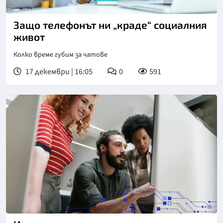
Снимка: Gettyimages
Защо телефонът ни „краде“ социалния
живот
Колко време губим за чатове
17 декември | 16:05
0
591