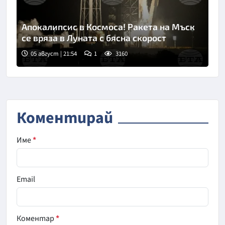
Апокалипсис в Космоса! Ракета на Мъск
се вряза в Луната с бясна скорост
05 август | 21:54
1
3160
Коментирай
Име
*
Email
Коментар
*