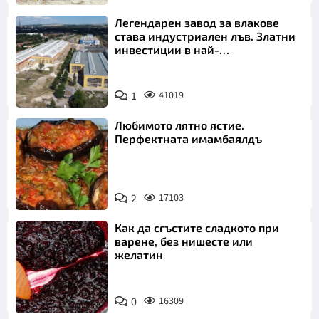
Легендарен завод за влакове
става индустриален лъв. Златни
инвестиции в най-
аристократичния ни град
1
41019
Любимото лятно ястие.
Перфектната имамбаялдъ
2
17103
Как да сгъстите сладкото при
варене, без нишесте или
желатин
0
16309