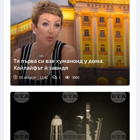
Тя първа си взе хуманоид у дома.
Хайлайфът й завидя
05 август | 22:41
1
3960