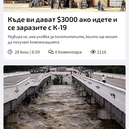
Къде ви дават $3000 ако идете и
се заразите с К-19
Разбира се, има уловка за посетителите, които ще могат
да получат компенсацията
28 юни | 6:59
0
коментара
2116