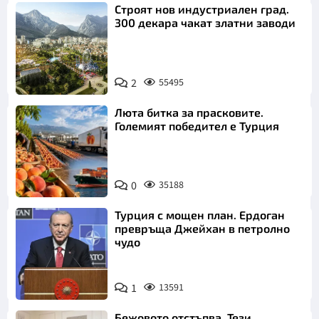
Строят нов индустриален град.
300 декара чакат златни заводи
2
55495
Люта битка за прасковите.
Големият победител е Турция
0
35188
Турция с мощен план. Ердоган
превръща Джейхан в петролно
чудо
1
13591
Бежовото отстъпва. Тези