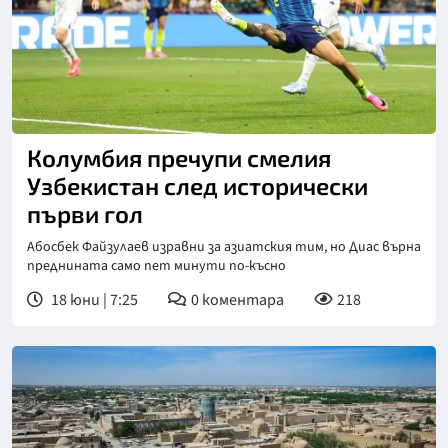
Снимка: ФИФА
Колумбия пречупи смелия
Узбекистан след исторически
първи гол
Абосбек Файзулаев изравни за азиатския тим, но Диас върна
преднината само пет минути по-късно
18 юни | 7:25
0
коментара
218