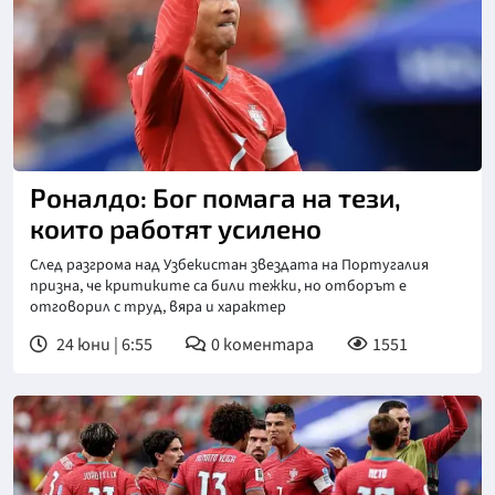
Снимка: ФИФА
Роналдо: Бог помага на тези,
които работят усилено
След разгрома над Узбекистан звездата на Португалия
призна, че критиките са били тежки, но отборът е
отговорил с труд, вяра и характер
24 юни | 6:55
0
коментара
1551