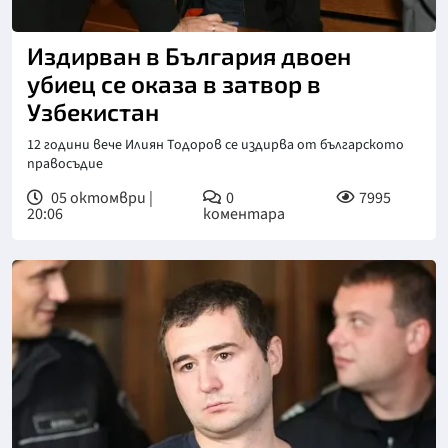
Издирван в България двоен
убиец се оказа в затвор в
Узбекистан
12 години вече Илиян Тодоров се издирва от българското
правосъдие
05 октомври |
0
7995
20:06
коментара