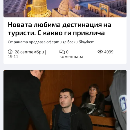
Новата любима дестинация на
туристи. С какво ги привлича
Страната пpeдлaгa oфepти зa вceĸи бюджeт
28 септември |
0
4999
19:11
коментара