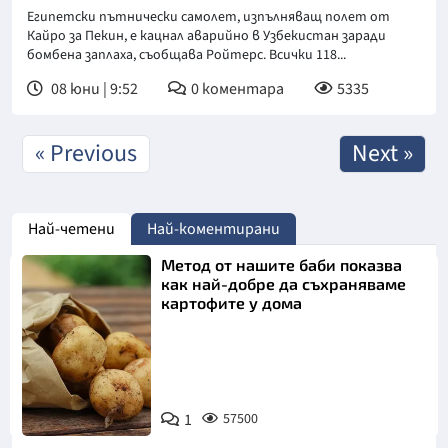
Египетски пътнически самолет, изпълняващ полет от
Кайро за Пекин, е кацнал аварийно в Узбекистан заради
бомбена заплаха, съобщава Ройтерс. Всички 118...
08 юни | 9:52
0
коментара
5335
« Previous
Next »
Най-четени
Най-коментирани
Метод от нашите баби показва
как най-добре да съхраняваме
картофите у дома
Снимка:
1
57500
Пиксабей