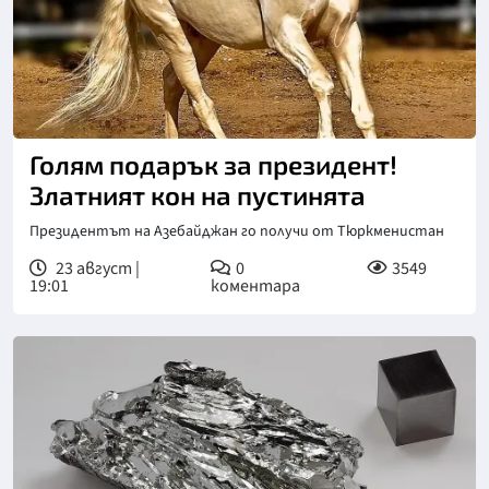
Голям подарък за президент!
Златният кон на пустинята
Президентът на Азебайджан го получи от Тюркменистан
23 август |
0
3549
19:01
коментара