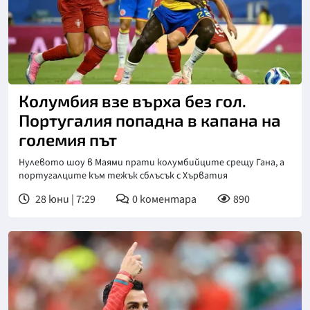
Снимка: ФИФА
Колумбия взе върха без гол.
Португалия попадна в капана на
големия път
Нулевото шоу в Маями прати колумбийците срещу Гана, а
португалците към тежък сблъсък с Хърватия
28 юни | 7:29
0
коментара
890