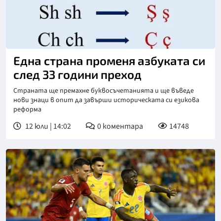
Една страна променя азбуката си
след 33 години преход
Страната ще премахне буквосъчетанията и ще въведе
нови знаци в опит да завърши историческата си езикова
реформа
12 юли | 14:02
0
коментара
14748