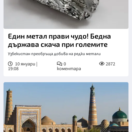
Един метал прави чудо! Бедна
държава скача при големите
Узбекистан преобръща добива на редки метали
10 януари |
0
2872
19:08
коментара