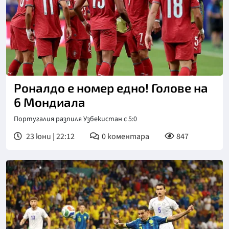
Роналдо е номер едно! Голове на
6 Мондиала
Португалия разпиля Узбекистан с 5:0
23 юни | 22:12
0
коментара
847