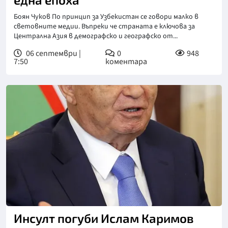
Боян Чуков По принцип за Узбекистан се говори малко в
световните медии. Въпреки че страната е ключова за
Централна Азия в демографско и географско от...
06 септември |
0
948
7:50
коментара
Инсулт погуби Ислам Каримов