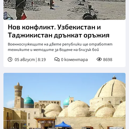
Нов конфликт. Узбекистан и
Таджикистан дрънкат оръжия
Военнослужещите на двете републики ще отработят
техниките и методите за водене на близък бой
05 август | 8:19
0
коментара
8698