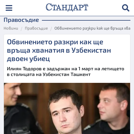
Правосъдие
Новини
Правосъдие
Обвинението разкри как ще връща хван
Обвинението разкри как ще
връща хванатия в Узбекистан
двоен убиец
Илиян Тодоров е задържан на 1 март на летището
в столицата на Узбекистан Ташкент