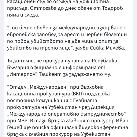
касационен съд го осъжда на доживотна
присъда. Оттогава до днес обаче от Тодоров
няма и следа.
"Той беше обявен за международни издирване с
европейска заповед за арест и червен бюлетин
по повод убийството на две лица и опит за
убийство на трето лице", заяви Сийка Милева.
Тя допълни, че прокуратурата на Република
България официално е информирана от
„Интерпол“ Ташкент за задържането му.
"Отдел „Международен“ при Върховна
касационна прокуратура (ВКП) поддържа
постоянна комуникация с Главната
прокуратура на Узбекистан чрез Дирекция
„Международно оперативно сътрудничество“
при МВР. В тази връзка главният прокурор Иван
Гешев ще поиска официална видеоконферентна
връзка с главния прокурор на Узбекистан