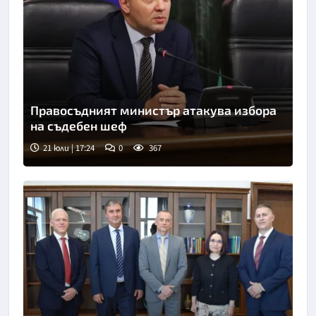
Правосъдният министър атакува избора
на съдебен шеф
21 юли | 17:24
0
367
Снимка: БТА