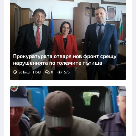
Прокуратурата отваря нов фронт срещу
нарушенията по големите пътища
30 юли | 17:43
0
575