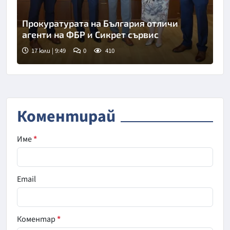
Прокуратурата на България отличи
агенти на ФБР и Сикрет сървис
17 юли | 9:49
0
410
Снимка: ПРБ
Коментирай
Име
*
Email
Коментар
*