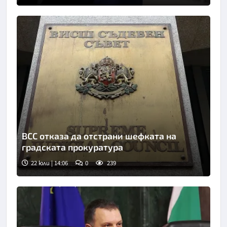
Снимка: БТА
ВСС отказа да отстрани шефката на
градската прокуратура
22 юли | 14:06
0
239
Снимка: БТА