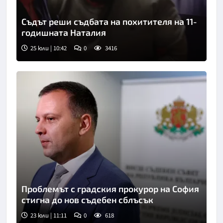
Съдът реши съдбата на похитителя на 11-
годишната Наталия
25 юли | 10:42
0
3416
Проблемът с градския прокурор на София
стигна до нов съдебен сблъсък
23 юли | 11:11
0
618