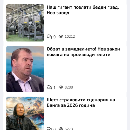
Наш гигант позлати беден град.
Нов завод
0
10212
Обрат в земеделието! Нов закон
помага на производителите
1
8288
Снимка: бТВ
Шест страховити сценария на
Ванга за 2026 година
0
6273