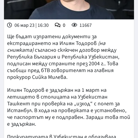
06 мар 23 | 16:30
0
11667
Ще бъдат изпратени документи за
екстрадирането на Илиян Тодоров
(на
снимката)
съгласно сключен договор между
Република България и Република Узбекистан,
подписан между страните през 2004 г.. Това
съобщи пред бТВ говорителят на главния
прокурор Сийка Милева.
Илиян Тодоров е задържан на 1 март на
летището в столицата на Узбекистан
Ташкент при проверка на „изход“ с полет за
Истанбул. В хода на проверката е установено,
че паспортът му е подправен. Заради това той
е задържан.
Прокуратурата в Узбекистан е образувала