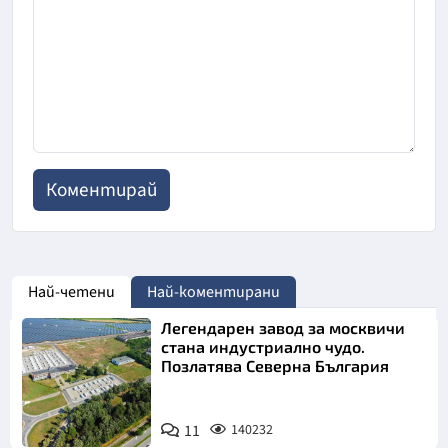
Най-четени
Най-коментирани
Легендарен завод за москвичи
стана индустриално чудо.
Позлатява Северна България
11
140232