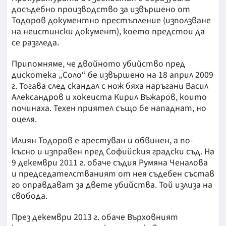
досъдебно производство за извършено от
Тодоров документно престъпление (използване
на неистински документ), което предстои да
се разгледа.
Припомняме, че двойното убийство пред
дискотека „Соло“ бе извършено на 18 април 2009
г. Тогава след скандал с нож бяха наръгани Васил
Александров и хокеиста Кирил Въжаров, които
починаха. Техен приятел също бе нападнат, но
оцеля.
Илиян Тодоров е арестуван и обвинен, а по-
късно и изправен пред Софийския градски съд. На
9 декември 2011 г. обаче съдия Румяна Ченалова
и председателстваният от нея съдебен състав
го оправдават за двете убийства. Той излиза на
свобода.
През декември 2013 г. обаче Върховният