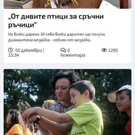
„От дивите птици за сръчни
ръчици“
На всеки дарени 30 лева всеки дарител ще получи
Диамантена мозайка – гоблен от мозайки.
05 декември |
0
1295
15:34
коментара