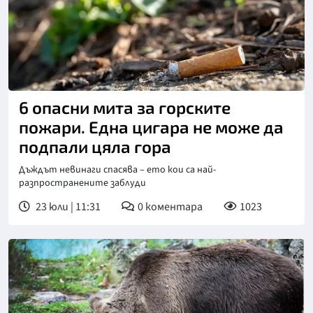
6 опасни мита за горските
пожари. Една цигара не може да
подпали цяла гора
Дъждът невинаги спасява – ето кои са най-
разпространените заблуди
23 юли | 11:31
0
коментара
1023