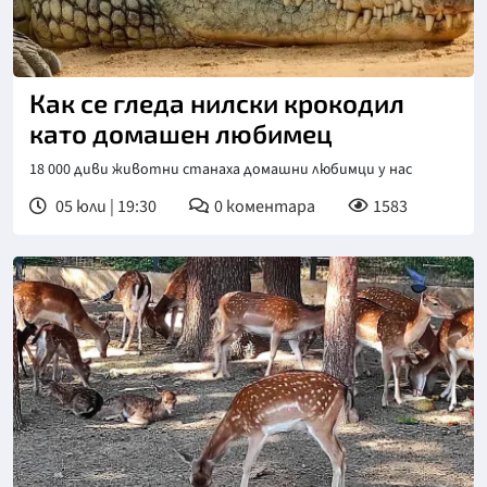
Как се гледа нилски крокодил
като домашен любимец
18 000 диви животни станаха домашни любимци у нас
05 юли | 19:30
0
коментара
1583