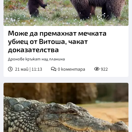
Може да премахнат мечката
убиец от Витоша, чакат
доказателства
Дронове кръжат над планина
21 май | 11:13
0
коментара
922