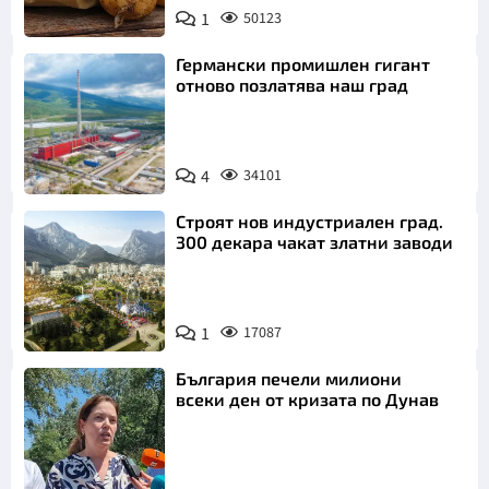
Снимка:
1
50123
Пиксабей
Германски промишлен гигант
отново позлатява наш град
4
34101
Строят нов индустриален град.
300 декара чакат златни заводи
1
17087
България печели милиони
всеки ден от кризата по Дунав