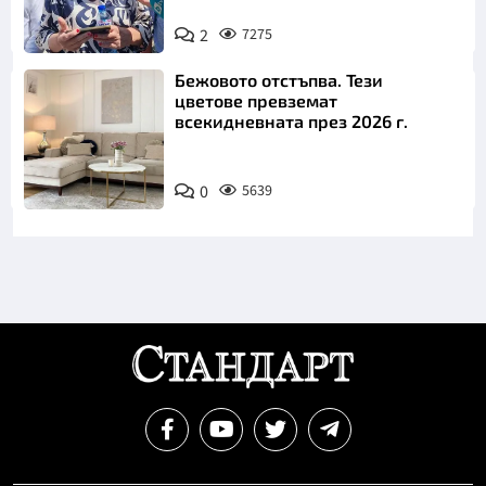
2
7275
Снимка: БТА
Бежовото отстъпва. Тези
цветове превземат
всекидневната през 2026 г.
0
5639