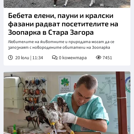
Бебета елени, пауни и кралски
фазани радват посетителите на
Зоопарка в Стара Загора
Любителите на животните и природата могат да се
запознаят с новородените обитатели на Зоопарка
20 юли | 11:34
0
коментара
7451