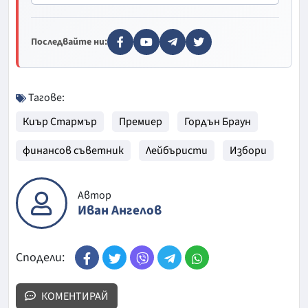
Последвайте ни:
Тагове:
Киър Стармър
Премиер
Гордън Браун
финансов съветник
Лейбъристи
Избори
Автор
Иван Ангелов
Сподели:
КОМЕНТИРАЙ