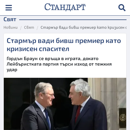
Свят
Новини
Свят
Стармър вади бивш премиер като кризисен с
Стармър вади бивш премиер като
кризисен спасител
Гордън Браун се връща в играта, докато
Лейбъристката партия търси изход от тежкия
удар