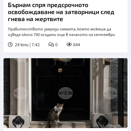
Бърнам спря предсрочното
освобождаване на затворници след
гнева на жертвите
Правителството замрази схемата, която можеше да
изведе около 700 осъдени още в началото на септември
24 юли | 7:42
0
644