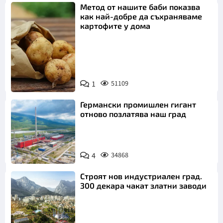
Метод от нашите баби показва
как най-добре да съхраняваме
картофите у дома
Снимка:
1
51109
Пиксабей
Германски промишлен гигант
отново позлатява наш град
4
34868
Строят нов индустриален град.
300 декара чакат златни заводи