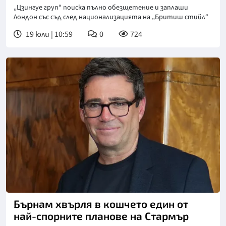
„Цзингуе груп“ поиска пълно обезщетение и заплаши
Лондон със съд след национализацията на „Бритиш стийл“
19 юли | 10:59
0
724
Снимка: Университет на Ливърпул
Бърнам хвърля в кошчето един от
най-спорните планове на Стармър