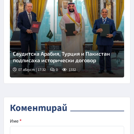
Саудитска Арабия, Турция и Пакистан
подписаха исторически договор
07 август | 17:32
0
1332
Снимка: Саудитска новинарска агенция
Коментирай
Име
*