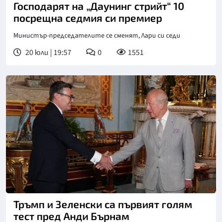
Господарят на „Даунинг стрийт“ 10
посрещна седмия си премиер
Министър-председателите се сменят, Лари си седи
20 юли | 19:57
0
1551
Тръмп и Зеленски са първият голям
тест пред Анди Бърнам