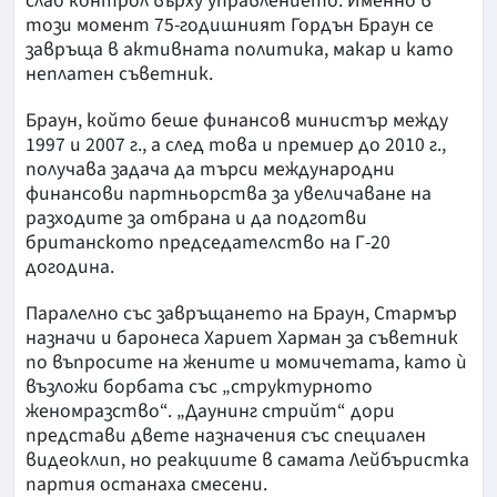
слаб контрол върху управлението. Именно в
този момент 75-годишният Гордън Браун се
завръща в активната политика, макар и като
неплатен съветник.
Браун, който беше финансов министър между
1997 и 2007 г., а след това и премиер до 2010 г.,
получава задача да търси международни
финансови партньорства за увеличаване на
разходите за отбрана и да подготви
британското председателство на Г-20
догодина.
Паралелно със завръщането на Браун, Стармър
назначи и баронеса Хариет Харман за съветник
по въпросите на жените и момичетата, като ѝ
възложи борбата със „структурното
женомразство“. „Даунинг стрийт“ дори
представи двете назначения със специален
видеоклип, но реакциите в самата Лейбъристка
партия останаха смесени.