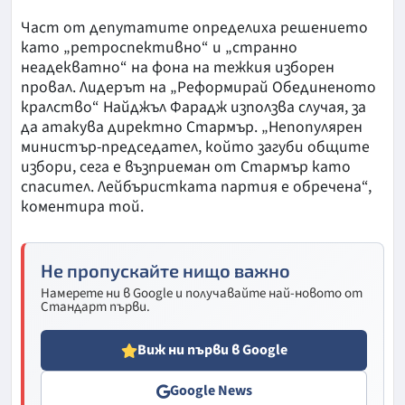
Част от депутатите определиха решението
като „ретроспективно“ и „странно
неадекватно“ на фона на тежкия изборен
провал. Лидерът на „Реформирай Обединеното
кралство“ Найджъл Фарадж използва случая, за
да атакува директно Стармър. „Непопулярен
министър-председател, който загуби общите
избори, сега е възприеман от Стармър като
спасител. Лейбъристката партия е обречена“,
коментира той.
Не пропускайте нищо важно
Намерете ни в Google и получавайте най-новото от
Стандарт първи.
Виж ни първи в Google
Google News