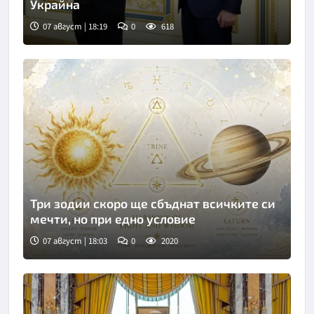
Украйна
07 август | 18:19
0
618
Три зодии скоро ще сбъднат всичките си
мечти, но при едно условие
07 август | 18:03
0
2020