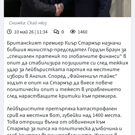
Снимка: Скай нюз
10 май 26 | 11:34
0
1460
Британският премиер Киър Стармър назначи
бившия министър-председател Гордън Браун за
„специален пратеник по глобалните финанси“ в
опит да стабилизира позициите си след тежкия
удар за Лейбъристката партия на местните
избори в Англия. Според „Файненшъл таймс“
ходът е опит на Стармър да внесе повече
политически опит и тежест в управлението
след нарастващите критики към премиера.
Лейбъристите претърпяха катастрофален
срив на местния вот, губейки над 1400 места.
Това отприщи вълна от обвинения към
Стармър за липса на политическа дълбочина и