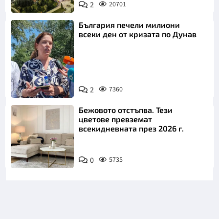
2
20701
България печели милиони
всеки ден от кризата по Дунав
2
7360
Снимка: БТА
Бежовото отстъпва. Тези
цветове превземат
всекидневната през 2026 г.
0
5735