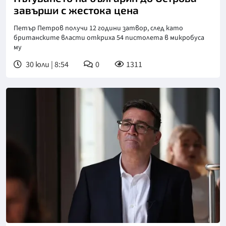
завърши с жестока цена
Петър Петров получи 12 години затвор, след като
британските власти откриха 54 пистолета в микробуса
му
30 юли | 8:54
0
1311
Снимка: ПА Медия