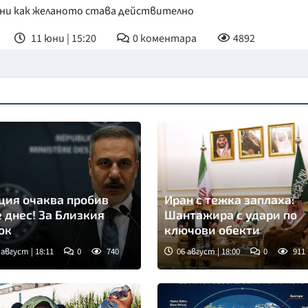
сни как желаното става действително
11 юни | 15:20
0
коментара
4892
ция очаква пробив
Иран с тежка заплаха:
 днес! За Близкия
Шантажира с удари по
ок
ключови обекти
 август | 18:11
0
740
06 август | 18:00
0
911
мка: БТА
Снимка: БТА