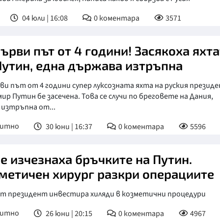
04 юли | 16:08
0
коментара
3571
първи път от 4 години! Засякоха яхт
Путин, една държава изтръпна
ви път от 4 години супер луксозната яхта на руския презид
ир Путин бе засечена. Това се случи по бреговете на Дания,
 изтръпна от...
питно
30 юни | 16:37
0
коментара
5596
е изчезнаха бръчките на Путин.
метичен хирург разкри операциите
ят президент инвестира хиляди в козметични процедури
питно
26 юни | 20:15
0
коментара
4967