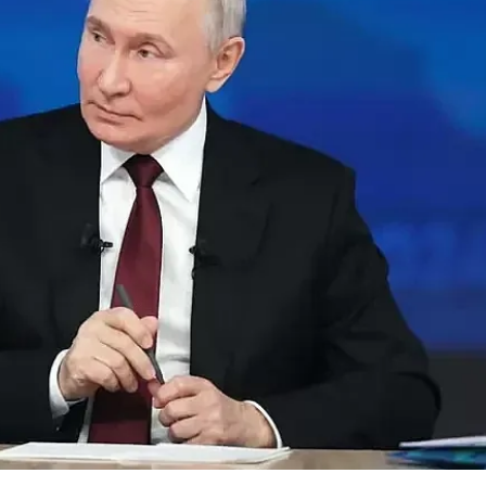
КУЛТУРА
ПРАВОСЪДИЕ
КРИМИ
КИБЕРЗАЩИТ
ВЯРА
ОБЯВИ
ВОЙНАТА В У
ВРЕМЕТО