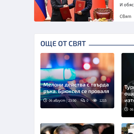
И обя
Свят
ОЩЕ ОТ СВЯТ
Мелони действа с твърда
Тур
ръка. Брюксел се проваля
още
изт
06 август | 23:00
0
1215
06
Сни