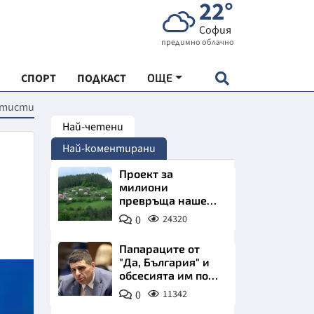
22°
София
предимно облачно
СПОРТ
ПОДКАСТ
ОЩЕ
ортисти
Най-четени
НДАРТ
Най-коментирани
АДЕМИЯ "ЧУДЕСАТА НА БЪЛГАРИЯ"
Проект за
милиони
превръща наше
Е
село в магнит за
0
24320
туристи
Папараците от
"Да, България" и
обсесията им по
СКАТА ХРАНА
Пеевски
0
11342
АРСКАТА ИКОНОМИКА