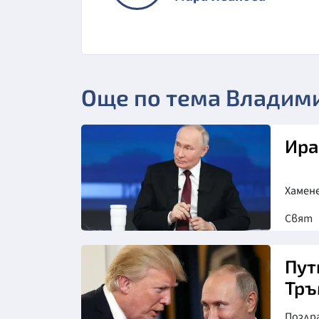
Още по тема Владим
Ира
Хамене
Свят
Пут
Тръ
Поздра