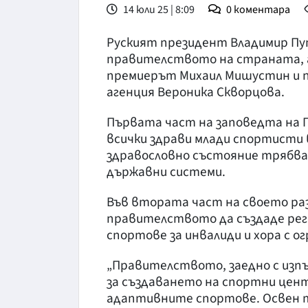
14 юли 25 | 8:09
0
коментара
Руският президент Владимир Пу
правителството на страната, а
премиерът Михаил Мишустин и 
агенция Вероника Скворцова.
Първата част на заповедта на П
всички здрави млади спортисти 
здравословно състояние трябва
държавни системи.
Във втората част на своето ра
правителството да създаде рег
спортове за инвалиди и хора с о
„Правителството, заедно с изп
за създаването на спортни цен
адаптивните спортове. Освен т