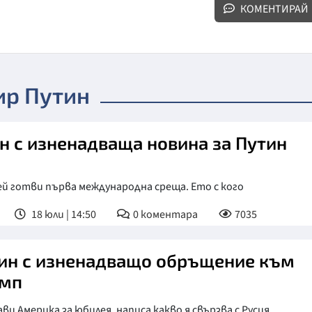
КОМЕНТИРАЙ
ир Путин
н с изненадваща новина за Путин
й готви първа международна среща. Ето с кого
18 юли | 14:50
0
коментара
7035
ин с изненадващо обръщение към
мп
ви Америка за юбилея, написа какво я свързва с Русия