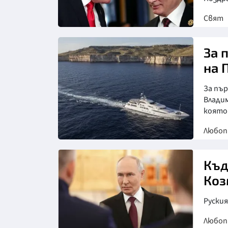
Свят
За 
на 
За пър
Владим
която
Любо
Къд
Коз
Руски
Любо