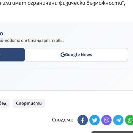
и или имат ограничени физически възможности“,
о
най-новото от Стандарт първи.
e
Google News
вед
Спортисти
Сподели: