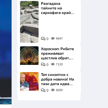
Разгадаха
тайните на
саркофага край
Перперикон
Снимка:
Bulgaria
НИЦИ
ON
0
9647
AIR
Хороскоп: Рибите
преживяват
щастлив обрат,
КРАЙНА
Телецът започва
0
7120
важна промяна
Топ синоптик с
добра новина! На
тази дата идва
захлаждането
0
6699