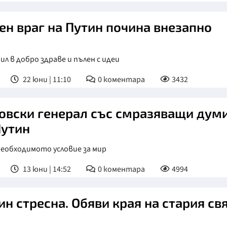
ен враг на Путин почина внезапно
бил в добро здраве и пълен с идеи
22 юни | 11:10
0
коментара
3432
овски генерал със смразяващи дум
Путин
необходимото условие за мир
13 юни | 14:52
0
коментара
4994
ин стресна. Обяви края на стария св