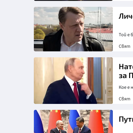
Лич
Той е 
Свят
Нат
за 
Кое е 
Свят
Пут