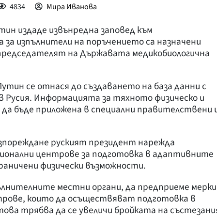
4834
Мира Иванова
тин издаде извънредна заповед към
 за изпълнители на поръчението са назначени
председателят на Държавата медикобиологична
утин се отнася до създаването на база данни с
в Русия. Информацията за тяхното физическо и
 да бъде приложена в специални правителствени 
зпореждане руският президент нарежда
ионални центрове за подготовка в адаптивните
граничени физически възможности.
ълнителните местни органи, да предприеме мерки
трове, които да осъществяват подготовка в
ова трябва да се увеличи бройката на състезани