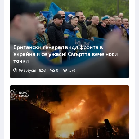
Британски генерал видя фронта в
Украйна и се ужаси! Смъртта вече носи
точки
09 август | 8:58
0
570
Снимка: Укринформ