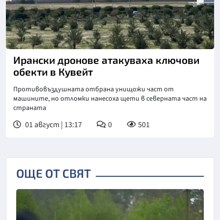
Ирански дронове атакуваха ключови
обекти в Кувейт
Противовъздушната отбрана унищожи част от
машините, но отломки нанесоха щети в северната част на
страната
01 август | 13:17
0
501
ОЩЕ ОТ СВЯТ