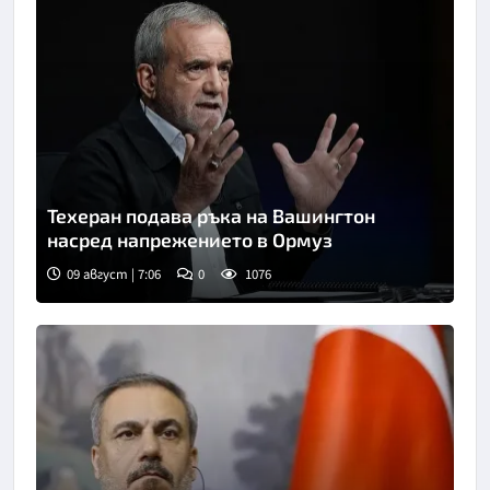
Техеран подава ръка на Вашингтон
насред напрежението в Ормуз
09 август | 7:06
0
1076