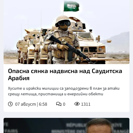
Опасна сянка надвисна над Саудитска
Арабия
Хусите и иракски милиции са заподозрени в план за атаки
срещу летища, пристанища и енергийни обекти
07 август | 6:58
0
1311