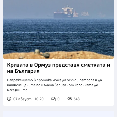
Снимка: Асошиейтед прес
Кризата в Ормуз представя сметката и
на България
Напрежението в протока може да оскъпи петрола и да
натисне цените по цялата верига - от колонката до
магазините
07 август | 10:20
0
548