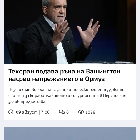
Техеран подава ръка на Вашингтон
насред напрежението в Ормуз
Пезешкиан вижда шанс за политическо решение, докато
спорът за корабоплаването и сигурността в Персийския
залив продължава
09 август | 7:06
0
1076