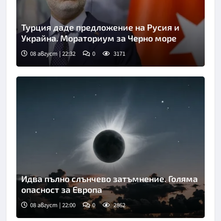
Турция даде предложение на Русия и
Украйна. Мораториум за Черно море
08 август | 22:32
0
3171
Идва пълно слънчево затъмнение. Голяма
опасност за Европа
08 август | 22:00
0
2862