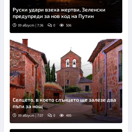
Руски удари взеха жертви, Зеленски
предупреди за нов ход на Путин
09 август | 7:36
0
506
Селцето, в което слънцето ще залезе два
пъти за нощ
09 август | 7:07
0
495