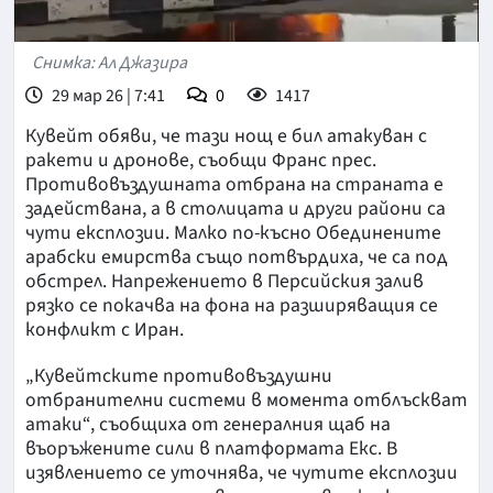
Снимка: Ал Джазира
29 мар 26 | 7:41
0
1417
Кувейт обяви, че тази нощ е бил атакуван с
ракети и дронове, съобщи Франс прес.
Противовъздушната отбрана на страната е
задействана, а в столицата и други райони са
чути експлозии. Малко по-късно Обединените
арабски емирства също потвърдиха, че са под
обстрел. Напрежението в Персийския залив
рязко се покачва на фона на разширяващия се
конфликт с Иран.
„Кувейтските противовъздушни
отбранителни системи в момента отблъскват
атаки“, съобщиха от генералния щаб на
въоръжените сили в платформата Екс. В
изявлението се уточнява, че чутите експлозии