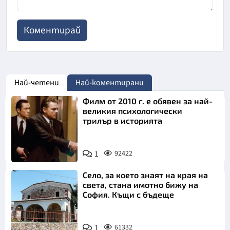
Най-четени
Най-коментирани
Филм от 2010 г. е обявен за най-
великия психологически
трилър в историята
1
92422
Село, за което знаят на края на
света, стана имотно бижу на
София. Къщи с бъдеще
1
61332