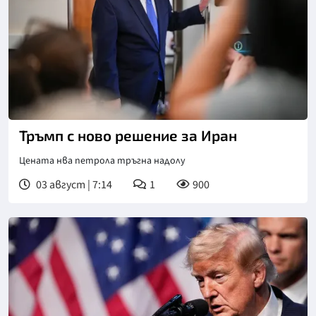
Тръмп с ново решение за Иран
Цената нва петрола тръгна надолу
03 август | 7:14
1
900