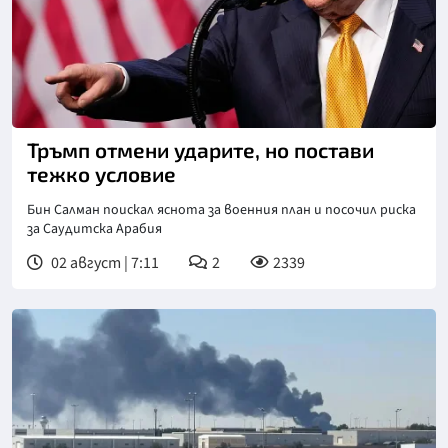
Снимка: Асошиейтед прес
Тръмп отмени ударите, но постави
тежко условие
Бин Салман поискал яснота за военния план и посочил риска
за Саудитска Арабия
02 август | 7:11
2
2339