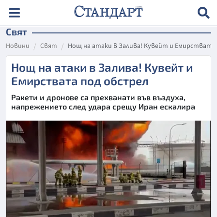
Свят
Новини
Свят
Нощ на атаки в Залива! Кувейт и Емирствата
Нощ на атаки в Залива! Кувейт и
Емирствата под обстрел
Ракети и дронове са прехванати във въздуха,
напрежението след удара срещу Иран ескалира