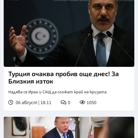
Снимка: БТА
Турция очаква пробив още днес! За
Близкия изток
Надява се Иран и САЩ да сложат край на кризата
06 август | 18:11
0
1050