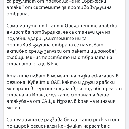
са резултат от прехващане на „вражески
атаки“ от системите за противовъздушна
отбрана.
Само минути по-късно и Обединените арабски
емирства потвърдиха, че са станали цел на
подобни удари. „Системите ни за
противовъздушна отбрана се намесват
активно срещу заплахи от ракети и дронове“,
съобщи Министерството на отбраната на
страната, също в Екс.
Атаките идват в момент на рязка ескалация в
региона. Кувейт и ОАЕ, както и други арабски
монархии в Персийския залив, са под обстрел от
страна на Иран, след като страната беше
атакувана от САЩ и Израел в края на миналия
месец.
Ситуацията се развива бързо, като рискът от
по-широк регионален конфликт нараства с