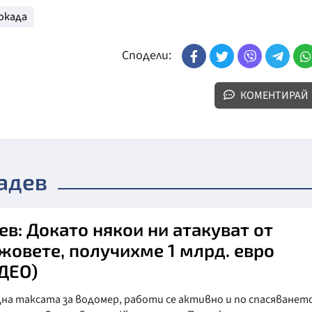
окада
Сподели:
КОМЕНТИРАЙ
адев
ев: Докато някои ни атакуват от
жовете, получихме 1 млрд. евро
ДЕО)
а таксата за водомер, работи се активно и по спасяването