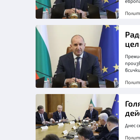
европ
Полит
Снимка: БТА
Рад
цел
Преми
произ
всички
Полит
Снимка: БТА
Гол
дей
Днес с
Полит