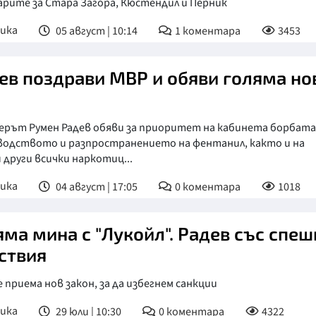
арите за Стара Загора, Кюстендил и Перник
ика
05 август | 10:14
1
коментара
3453
ев поздрави МВР и обяви голяма но
ерът Румен Радев обяви за приоритет на кабинета борбата
водството и разпространението на фентанил, както и на
 други всички наркотиц...
ика
04 август | 17:05
0
коментара
1018
яма мина с "Лукойл". Радев със спеш
ствия
е приема нов закон, за да избегнем санкции
ика
29 юли | 10:30
0
коментара
4322