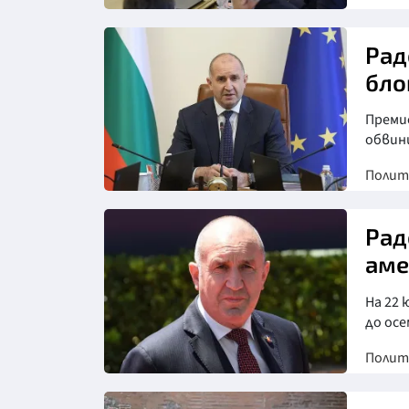
Рад
бло
Преми
обвин
Полит
Снимка: БТА
Рад
аме
На 22
до ос
Полит
Снимка: БГНЕС