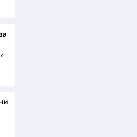
ва
 с
ни