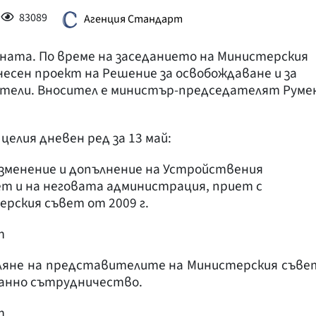
83089
Агенция Стандарт
аната. По време на заседанието на Министерския
внесен проект на Решение за освобождаване и за
ители. Вносител е министър-председателят Руме
целия дневен ред за 13 май:
изменение и допълнение на Устройствения
ет и на неговата администрация, приет с
рския съвет от 2009 г.
т
еляне на представителите на Министерския съве
анно сътрудничество.
т