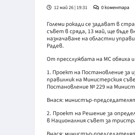
12 май 26 | 19:31
0
коментара
Големи рокади се задават в стр
съвет в сряда, 13 май, ще бъде 
назначаване на областни управ
Радев.
От пресслужбата на МС обяиха и 
1. Проект на Постановление за 
правилник на Министерския съв
Постановление № 229 на Министе
Внася: министър-председателя
2. Проект на Решение за опред
в Националния съвет за тристр
Внася: министър-председателя