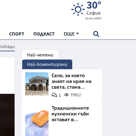
30°
София
ясно небе
СПОРТ
ПОДКАСТ
ОЩЕ
 рокади
Най-четени
НДАРТ
Най-коментирани
АДЕМИЯ "ЧУДЕСАТА НА БЪЛГАРИЯ"
Село, за което
знаят на края на
света, стана
Е
имотно бижу на
1
79912
София. Къщи с
бъдеще
Традиционните
кухненски гъби
остават в
СКАТА ХРАНА
миналото. Какво
се използва сега?
Снимка:
АРСКАТА ИКОНОМИКА