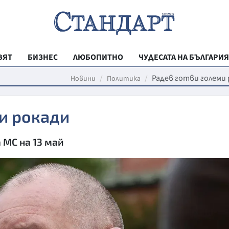
ВЯТ
БИЗНЕС
ЛЮБОПИТНО
ЧУДЕСАТА НА БЪЛГАРИЯ
РЕГИОНАЛНИ
Радев готви големи
Новини
Политика
ВЕСТНИК СТА
и рокади
МЛАДЕЖКА АК
ЗДРАВЕ
 МС на 13 май
ОБРАЗОВАНИ
МОЯТ ГРАД
ТЕХНОЛОГИИ
ДА!НА БЪЛГАР
ДА! НА БЪЛГ