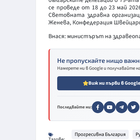
се проведе от 18 до 23 май 202
Световната здравна организаци
Женева, Конфедерация Швейцар
Внася: министърът на здравео
Не пропускайте нищо важн
Намерете ни в Google и получавайте 
Виж ни първи в Googl
Последвайте ни:
Прогресивна България
Р
Тагове: