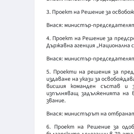
3. Проект на Решение за освобо
Внася: министър-председателя
4. Проект на Решение за предс
Държавна агенция „Национална с
Внася: министър-председателя
5. Проекти на решения за пред
издаване на укази за освобожда
висшия команден състав и з
изпълняващ задълженията на 
звание.
Внася: министърът на отбрана
6. Проект на Решение за одо
българските делегации в 79-ата