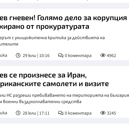
ев гневен! Голямо дело за корупция
кирано от прокуратурата
ерът с унищожителна критика за действията на
ителите
ика
29 юли | 10:16
0
коментара
4962
ев се произнесе за Иран,
риканските самолети и визите
 юли НС разреши пребиваването на територията на България
ем военни въздухоплавателни средства
ика
28 юли | 17:11
0
коментара
3245