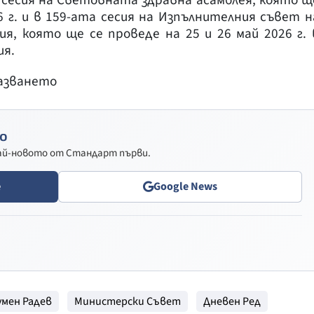
6 г. и в 159-ата сесия на Изпълнителния съвет н
я, която ще се проведе на 25 и 26 май 2026 г. 
ия.
пазването
о
най-новото от Стандарт първи.
e
Google News
умен Радев
Министерски Съвет
Дневен Ред