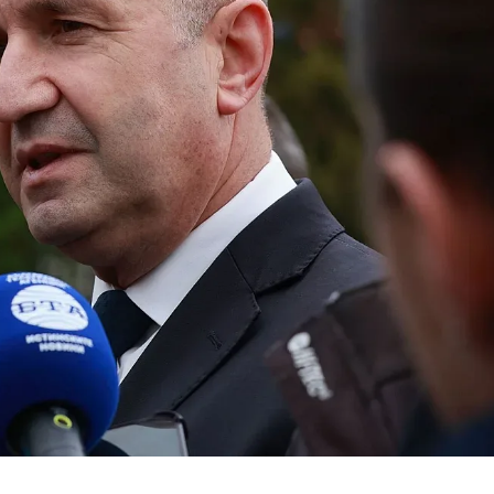
КУЛТУРА
ПРАВОСЪДИЕ
КРИМИ
КИБЕРЗАЩИТ
ВЯРА
ОБЯВИ
ВОЙНАТА В У
ВРЕМЕТО