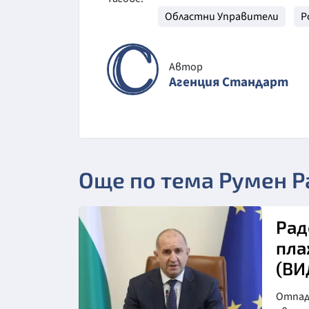
Областни Управители
Р
Автор
Агенция Стандарт
Още по тема Румен Р
Рад
пла
(ВИ
Отпадн