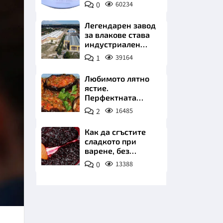
0
60234
Пиксабей
Легендарен завод
за влакове става
индустриален
лъв. Златни
1
39164
инвестиции в
НИЦИ
най-
Любимото лятно
аристократичния
ястие.
ни град
Перфектната
имамбаялдъ
2
16485
КРАЙНА
Как да сгъстите
сладкото при
варене, без
нишесте или
0
13388
желатин