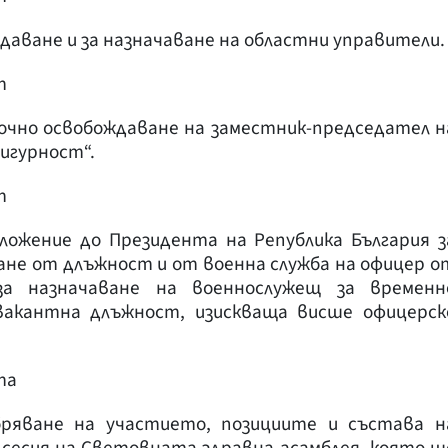
ждаване и за назначаване на областни управители.
т
рочно освобождаване на заместник-председател н
игурност“.
т
ложение до Президента на Република България з
ване от длъжност и от военна служба на офицер о
а назначаване на военнослужещ за временн
вакантна длъжност, изискваща висше офицерск
та
бряване на участието, позициите и състава н
 сесия на Световната здравна асамблея, която щ