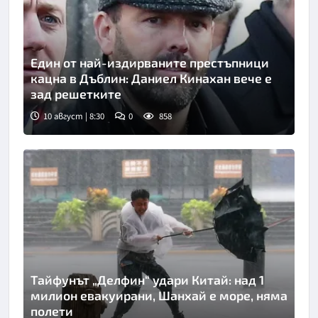
Един от най-издирваните престъпници
кацна в Дъблин: Даниел Кинахан вече е
зад решетките
10 август | 8:30
0
858
Тайфунът „Делфин“ удари Китай: над 1
милион евакуирани, Шанхай е море, няма
полети