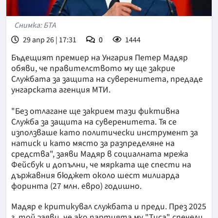
Снимка: БТА
29 апр 26 | 17:31
0
1444
Бъдещият премиер на Унгария Петер Мадяр
обяви, че правителството му ще закрие
Службата за защита на суверенитета, предаде
унгарската агенция МТИ.
"Без отлагане ще закрием тази фиктивна
Служба за защита на суверенитета. Тя се
използваше като политически инструмент за
натиск и като място за разпределяне на
средства", заяви Мадяр в социалната мрежа
Фейсбук и допълни, че мярката ще спести на
държавния бюджет около шест милиарда
форинта (27 млн. евро) годишно.
Мадяр е критикувал службата и преди. През 2025
г. той заяви, че ако партията му "Тиса" спечели