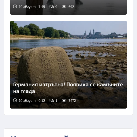
10 август | 7:45
0
692
Германия изтръпна! Появиха се камъните
на глада
10 август | 0:12
1
7472