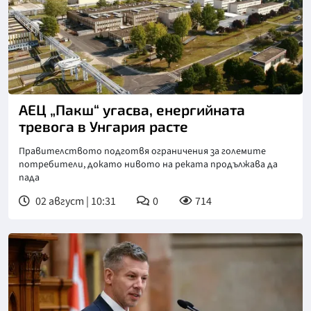
АЕЦ „Пакш“ угасва, енергийната
тревога в Унгария расте
Правителството подготвя ограничения за големите
потребители, докато нивото на реката продължава да
пада
02 август | 10:31
0
714