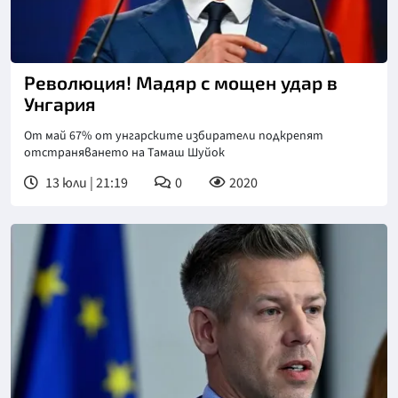
Снимка: БТА
Революция! Мадяр с мощен удар в
Унгария
От май 67% от унгарските избиратели подкрепят
отстраняването на Тамаш Шуйок
13 юли | 21:19
0
2020