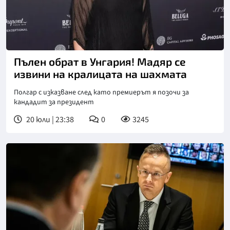
Пълен обрат в Унгария! Мадяр се
извини на кралицата на шахмата
Полгар с изказване след като премиерът я позочи за
кандадит за президент
20 юли | 23:38
0
3245