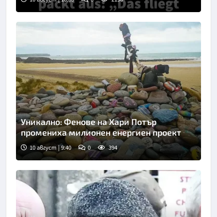
Уникално: Фенове на Хари Потър
промениха милионен енергиен проект
10 август | 9:40
0
394