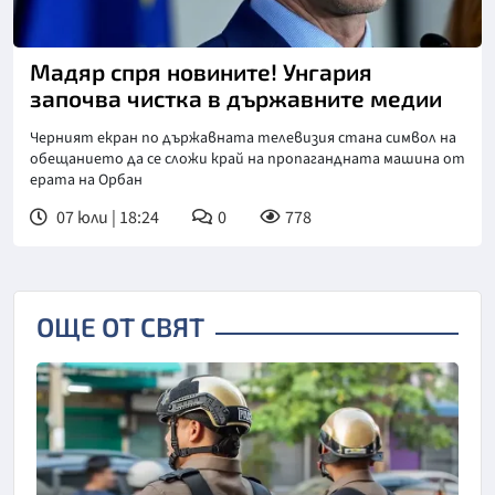
Мадяр спря новините! Унгария
започва чистка в държавните медии
Черният екран по държавната телевизия стана символ на
обещанието да се сложи край на пропагандната машина от
ерата на Орбан
07 юли | 18:24
0
778
ОЩЕ ОТ СВЯТ