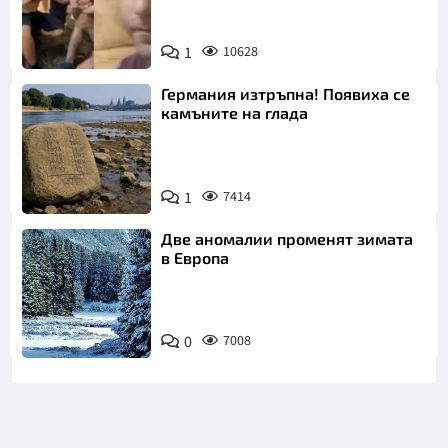
преди Георги
1
10628
Германия изтръпна! Появиха се
камъните на глада
1
7414
Две аномалии променят зимата
в Европа
0
7008