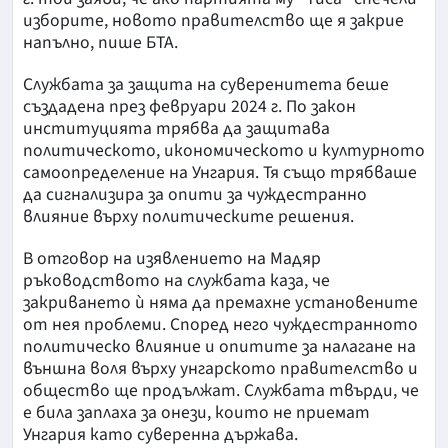
изборите, новото правителство ще я закрие
напълно, пише БТА.
Службата за защита на суверенитета беше
създадена през февруари 2024 г. По закон
институцията трябва да защитава
политическото, икономическото и културното
самоопределение на Унгария. Тя също трябваше
да сигнализира за опити за чуждестранно
влияние върху политическите решения.
В отговор на изявлението на Мадяр
ръководството на службата каза, че
закриването ѝ няма да премахне установените
от нея проблеми. Според него чуждестранното
политическо влияние и опитите за налагане на
външна воля върху унгарското правителство и
общество ще продължат. Службата твърди, че
е била заплаха за онези, които не приемат
Унгария като суверенна държава.