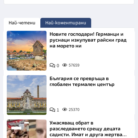
Най-четени
Най-коментирани
Новите господари! Германци и
руснаци изкупуват райски град
на морето ни
0
57659
България се превръща в
глобален термален център
1
25370
Ужасяващ обрат в
разследването срещу децата
садисти. Имат и друга жертва