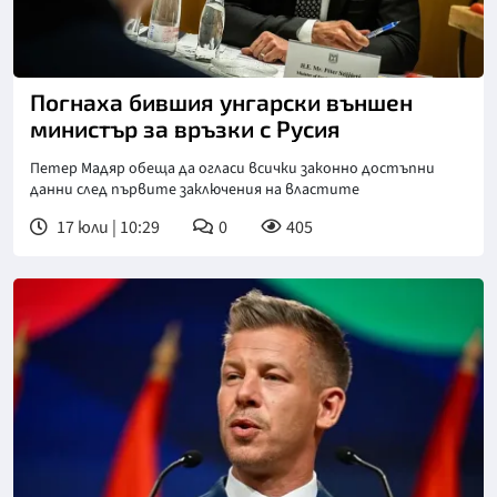
Погнаха бившия унгарски външен
министър за връзки с Русия
Петер Мадяр обеща да огласи всички законно достъпни
данни след първите заключения на властите
17 юли | 10:29
0
405