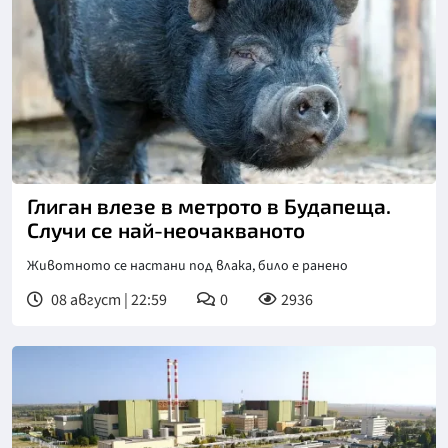
Глиган влезе в метрото в Будапеща.
Случи се най-неочакваното
Животното се настани под влака, било е ранено
08 август | 22:59
0
2936