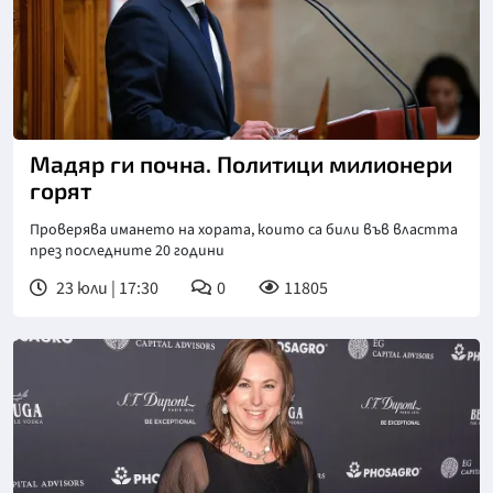
Мадяр ги почна. Политици милионери
горят
Проверява имането на хората, които са били във властта
през последните 20 години
23 юли | 17:30
0
11805