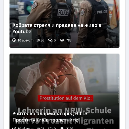
Кобрата стреля и предава на живо в
Youtube
10 август | 10:36
0
783
Учителка алармира пред BILD:
Проституция в тоалетните
10 август | 10:03
0
2190