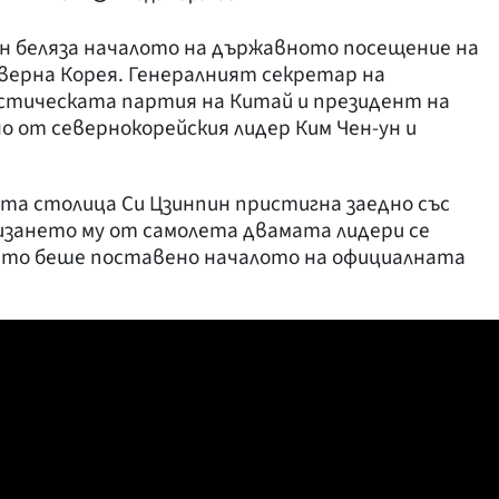
н беляза началото на държавното посещение на
еверна Корея. Генералният секретар на
тическата партия на Китай и президент на
 от севернокорейския лидер Ким Чен-ун и
та столица Си Цзинпин пристигна заедно със
лизането му от самолета двамата лидери се
оето беше поставено началото на официалната