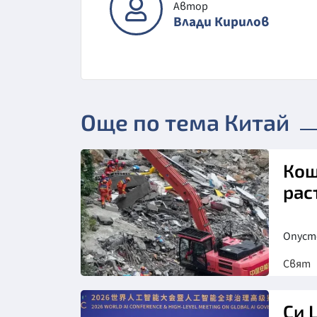
Автор
Влади Кирилов
Още по тема Китай
Кош
рас
Опуст
Свят
Снимка: БТА
Си 