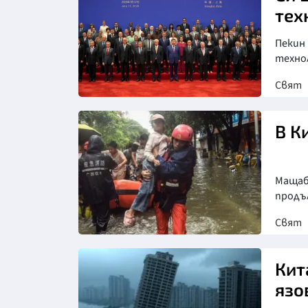
тех
Пекин 
техно
Свят
В К
Мащаб
продъ
Свят
Снимка: БТА
Кит
язо