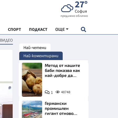
27°
София
предимно облачно
СПОРТ
ПОДКАСТ
ОЩЕ
 ВИДЕО
Най-четени
НДАРТ
Най-коментирани
АДЕМИЯ "ЧУДЕСАТА НА БЪЛГАРИЯ"
Метод от нашите
баби показва как
най-добре да
Е
съхраняваме
картофите у дома
Снимка:
1
48748
Пиксабей
Германски
СКАТА ХРАНА
промишлен
гигант отново
АРСКАТА ИКОНОМИКА