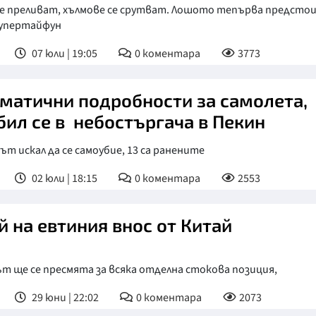
е преливат, хълмове се срутват. Лошото тепърва предстои
супертайфун
07 юли | 19:05
0
коментара
3773
матични подробности за самолета,
бил се в небостъргача в Пекин
т искал да се самоубие, 13 са ранените
02 юли | 18:15
0
коментара
2553
й на евтиния внос от Китай
т ще се пресмята за всяка отделна стокова позиция,
29 юни | 22:02
0
коментара
2073