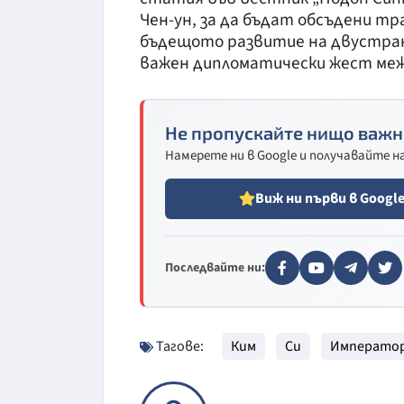
Чен-ун, за да бъдат обсъдени 
бъдещото развитие на двустра
важен дипломатически жест межд
Не пропускайте нищо важн
Намерете ни в Google и получавайте 
Виж ни първи в Googl
Последвайте ни:
Тагове:
Ким
Си
Императо