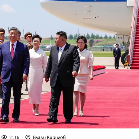
КУЛТУРА
ПРАВОСЪДИЕ
КРИМИ
КИБЕРЗАЩИТ
ВЯРА
ОБЯВИ
ВОЙНАТА В У
ВРЕМЕТО
2116
Влади Кирилов