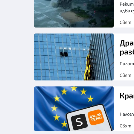
Рекит
идва 
Свят
Дра
раз
Пилотъ
Свят
Кра
Налогъ
Свят