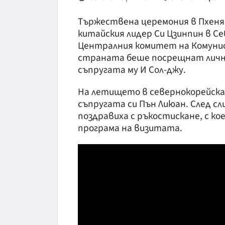
Тържествена церемония в Пхеня
китайския лидер Си Цзинпин в С
Централния комитет на Комунис
страната беше посрещнат лично
съпругата му И Сол-джу.
На летището в севернокорейска
съпругата си Пън Лиюан. След с
поздравиха с ръкостискане, с к
програма на визитата.