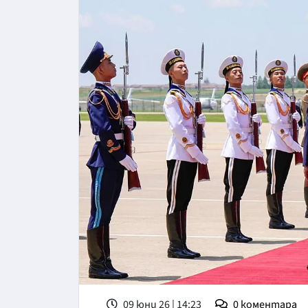
09 юни 26 | 14:23
0
коментара