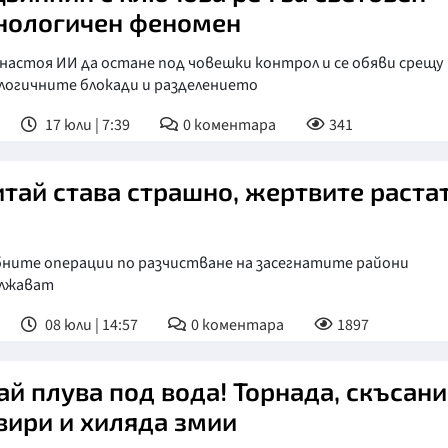
нологичен феномен
настоя ИИ да остане под човешки контрол и се обяви срещу
логичните блокади и разделението
17 юли | 7:39
0
коментара
341
итай става страшно, жертвите раста
ните операции по разчистване на засегнатите райони
лжават
08 юли | 14:57
0
коментара
1897
ай плува под вода! Торнада, скъсани
вири и хиляда змии