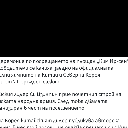
 церемония по посрещането на площад „Ким Ир-сен
оводители се качиха заедно на официалната
ълни химните на Китай и Северна Корея.
и от 21-оръдеен салют.
ския лидер Си Цзинпин прие почетния строй на
йската народна армия. След това двамата
ганизиран в чест на посещението.
а Корея китайският лидер публикува авторска
н“. В нея той посочи, че очаква срещата си с Ким