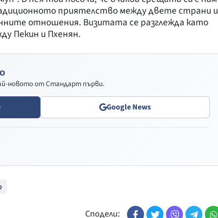
традиционното приятелство между двете страни и
нните отношения. Визитата се разглежда като
у Пекин и Пхенян.
о
най-новото от Стандарт първи.
e
Google News
р
Сподели: