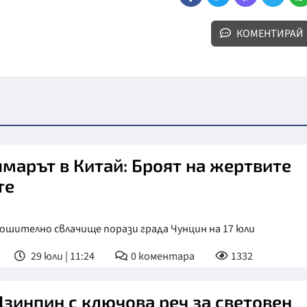
КОМЕНТИРАЙ
марът в Китай: Броят на жертвите
те
ошително свлачище порази града Чунцин на 17 юли
29 юли | 11:24
0
коментара
1332
Цзинпин с ключова реч за световен