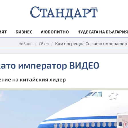
ВЯТ
БИЗНЕС
ЛЮБОПИТНО
ЧУДЕСАТА НА БЪЛГАРИЯ
РЕГИОНАЛНИ
Ким посрещна Си като император
Новини
Свят
ВЕСТНИК СТА
като император ВИДЕО
МЛАДЕЖКА АК
ЗДРАВЕ
ние на китайския лидер
ОБРАЗОВАНИ
МОЯТ ГРАД
ТЕХНОЛОГИИ
ДА!НА БЪЛГАР
ДА! НА БЪЛГ