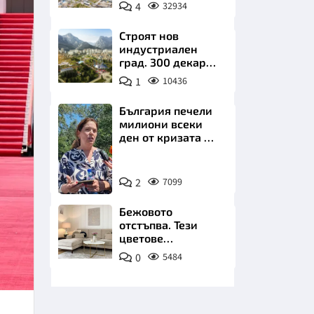
позлатява наш
4
32934
град
Строят нов
индустриален
град. 300 декара
чакат златни
1
10436
заводи
НИЦИ
България печели
милиони всеки
ден от кризата по
Дунав
Снимка:
КРАЙНА
2
7099
БТА
Бежовото
отстъпва. Тези
цветове
превземат
0
5484
всекидневната
през 2026 г.