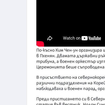
По-късно Ким Чен-ун организира
в Пхенян. Двамата държавни рък
трибуна, а военен оркестър изп
Церемонията беше съпроводена 
В присъствието на севернокорей
различни подразделения на Коре
наблюдаваха и военен парад, ор
Преди пристигането си в Северн
статия във вестник „Нодон Синму