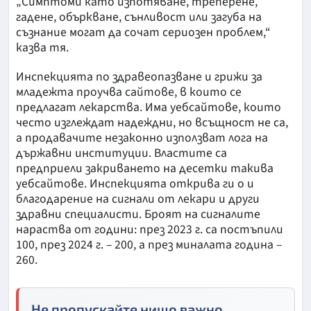
„Симптоми като изпотяване, треперене,
гадене, объркване, сънливост или загуба на
съзнание могат да сочат сериозен проблем,“
казва тя.
Инспекцията по здравеопазване и грижи за
младежта проучва сайтове, в които се
предлагат лекарства. Има уебсайтове, които
често изглеждат надеждни, но всъщност не са,
а продавачите незаконно използват лога на
държавни институции. Властите са
предприели закриването на десетки такива
уебсайтове. Инспекцията открива ги о и
благодарение на сигнали от лекари и други
здравни специалисти. Броят на сигналите
нараства от години: през 2023 г. са постъпили
100, през 2024 г. – 200, а през миналата година –
260.
Не пропускайте нищо важно