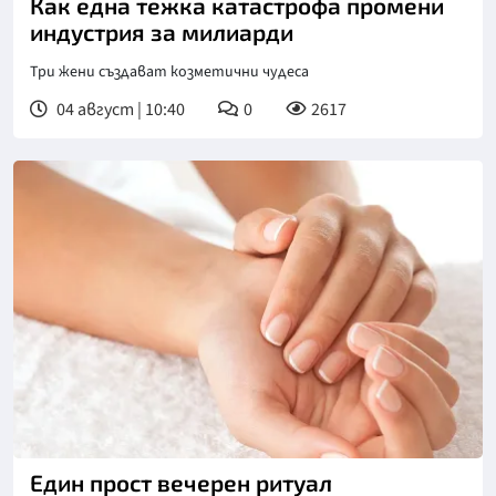
Как една тежка катастрофа промени
индустрия за милиарди
Три жени създават козметични чудеса
04 август | 10:40
0
2617
Снимка: goggle
Един прост вечерен ритуал