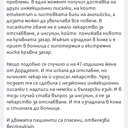
проблеми. В един момент получил доставка на
други инжекционни писалки, на които
етикетът и листовката били на английски, а
дозата можел да увеличава все повече. В
писалките обаче не е имало лекарство за
отслабване, а инсулин, който понижава нивото
на кръвната захар. Мъжът изпаднал в кома и е
приет в болница с хипотермия и екстремно
ниска кръвна захар.
Нещо подобно се случило и на 47-годишна жена
от Дордрехт. И тя искала да отслабне, но
личният лекар не ѝ изписал лекарство. Чрез
познат тя се сдобила с незаконни инжекционни
писалки с надписи на немски и български език. И в
този случай става въпрос за инсулин, а не за
лекарство за отслабване. И тя изпаднала в кома
и стигнала до болница.
И двамата пациенти са спасени, отбелязва
вестникът.