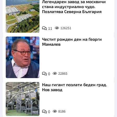
Легендарен завод за москвичи
стана индустриално чудо.
Позлатява Северна България
11
126251
Честит рожден ден на Георги
Мамалев
0
22865
Снимка: БНТ
Наш гигант позлати беден град.
Нов завод
0
8186