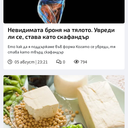
Невидимата броня на тялото. Увреди
ли се, става като скафандър
Ето как да я поддържаме във форма Когато се увреди, тя
става като твърд скафандър
05 август | 23:21
0
794