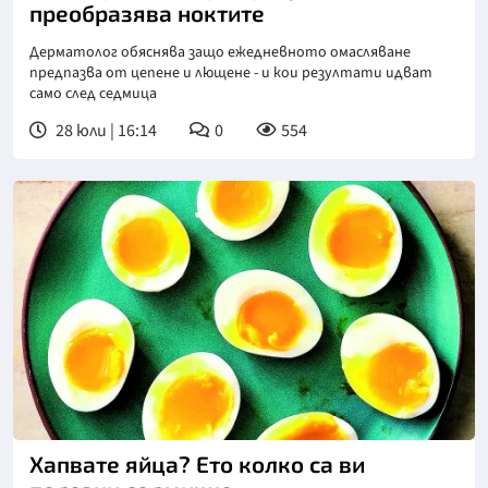
преобразява ноктите
Дерматолог обяснява защо ежедневното омасляване
предпазва от цепене и лющене - и кои резултати идват
само след седмица
28 юли | 16:14
0
554
Хапвате яйца? Ето колко са ви