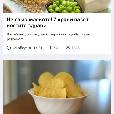
Не само млякото! 7 храни пазят
костите здрави
В комбинация с физически упражнения дават супер
резултат
05 август | 17:31
0
1668