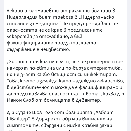
Лекари и фармацевти от различни болници в
Нидерландия бият тревога в „Нидерландско
списание за медицина“. Те предупреждават, че
опасността не се крие в предписаните
лекарства за отслабване, а във
фалшифицираните продукти, чието
съдържание е неизвестно.
„Хората понякога мислят, че чрез интернет ще
намерят по-евтина или по-бърза алтернатива,
но не знаят какво всъщност си инжектират.
Това, което изглежда като надеждно лекарство,
в действителност може да е фалшифицирано и
да представлява опасност за живота“, казва д-р
Манон Слоб от болницата в Девентер.
Д-р Сузане Шол-Гелок от болницата „Алберт
Швайцер“ в Дордрехт, обръща внимание на
симптомите, свързани с ниска кръвна захар.