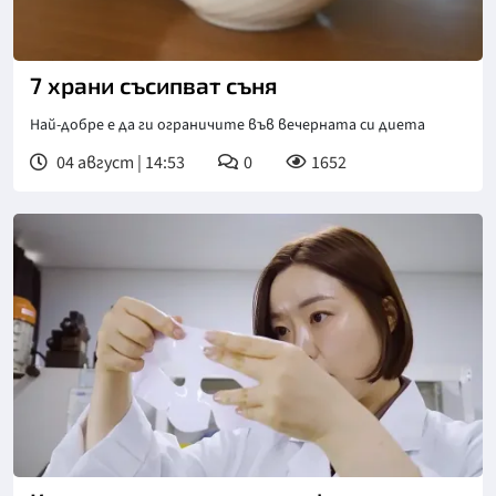
Снимка: БГНЕС
7 храни съсипват съня
Най-добре е да ги ограничите във вечерната си диета
04 август | 14:53
0
1652