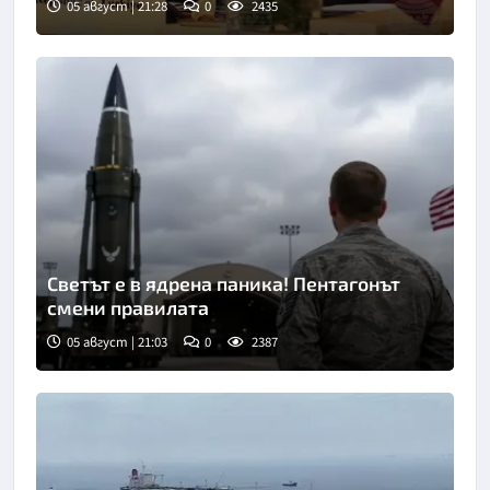
05 август | 21:28
0
2435
Светът е в ядрена паника! Пентагонът
смени правилата
05 август | 21:03
0
2387