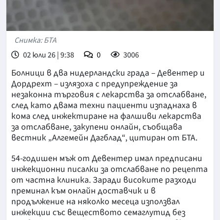
Снимка: БТА
02 юли 26 | 9:38
0
3006
Болници в два нидерландски града – Девентер и
Дордрехт – излязоха с предупреждение за
незаконна търговия с лекарства за отслабване,
след като двама техни пациенти изпаднаха в
кома след инжектиране на фалшиви лекарства
за отслабване, закупени онлайн, съобщава
вестник „Алгемейн Дагблад“, цитиран от БТА.
54-годишен мъж от Девентер имал предписани
инжекционни писалки за отслабване по рецепта
от частна клиника. Заради високите разходи
преминал към онлайн доставчик и в
продължение на няколко месеца използвал
инжекции със веществото семаглутид без