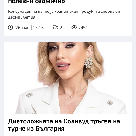
полезни седмично
Консумацията на този хранителен продукт е спорна от
десетилетия
26 юли | 15:16
2
2451
Диетоложката на Холивуд тръгва на
турне из България