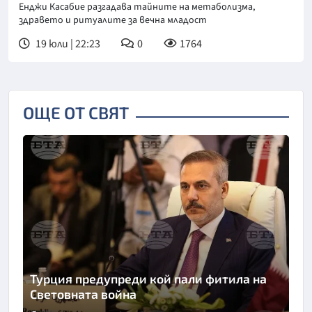
Енджи Касабие разгадава тайните на метаболизма,
здравето и ритуалите за вечна младост
19 юли | 22:23
0
1764
ОЩЕ ОТ СВЯТ
Турция предупреди кой пали фитила на
Световната война