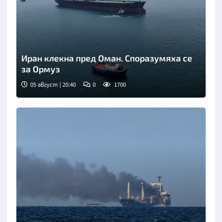
Иран клекна пред Оман. Споразумяха се
за Ормуз
05 август | 20:40
0
1700