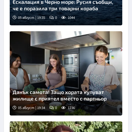
Ескалация в Черно море: Русия съобщи,
че е поразила три товарни кораба
05 август | 19:35
0
1044
Снимка: БТА
Данък самота! Защо хората купуват
жилище с приятел вместо с партньор
05 август | 19:34
0
1236