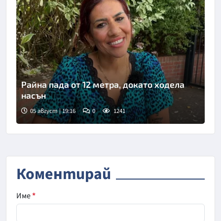
Райна пада от 12 метра, докато ходела
насън
05 август | 19:16
0
1241
Коментирай
Име
*