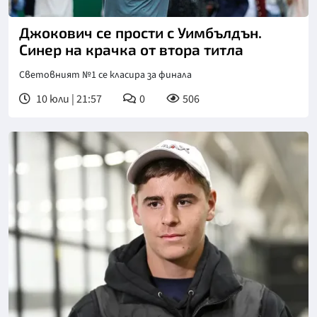
Джокович се прости с Уимбълдън.
Синер на крачка от втора титла
Световният №1 се класира за финала
10 юли | 21:57
0
506
Снимка: БГНЕС