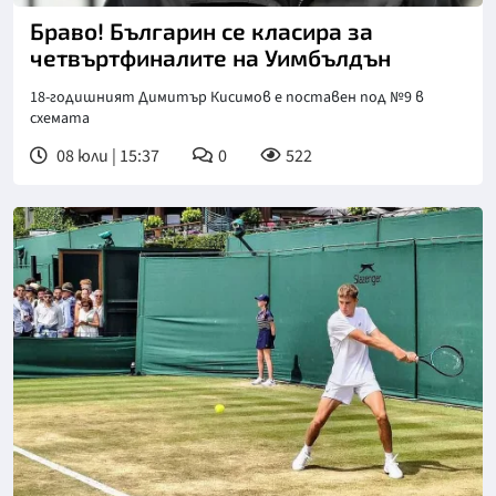
Браво! Българин се класира за
четвъртфиналите на Уимбълдън
18-годишният Димитър Кисимов е поставен под №9 в
схемата
08 юли | 15:37
0
522
Снимка: БФ Тенис