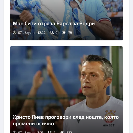
Ман Сити отряза Барса за Родри
07 август | 12:12
0
79
Христо Янев проговори след нощта, която
промени всичко
07 август | 7:23
1
522