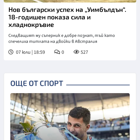
Нов български успех на „Уимбълдън“.
18-годишен показа сила и
хладнокръвие
Следващият му съперник е добре познат, тъй като
спечелиха титлата на двойки в Австралия
07 юли | 18:59
0
527
ОЩЕ ОТ СПОРТ