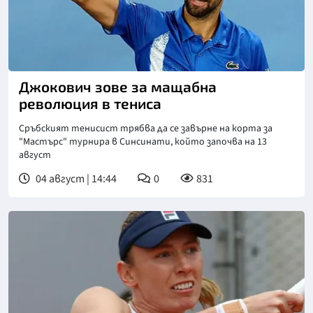
Джокович зове за мащабна
революция в тениса
Сръбският тенисист трябва да се завърне на корта за
"Мастърс" турнира в Синсинати, който започва на 13
август
04 август | 14:44
0
831