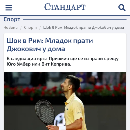
Спорт
Новини
Спорт
Шок в Рим: Младок прати Джокович у дома
Шок в Рим: Младок прати
Джокович у дома
В следващия кръг Призмич ще се изправи срещу
Юго Умбер или Вит Коприва.