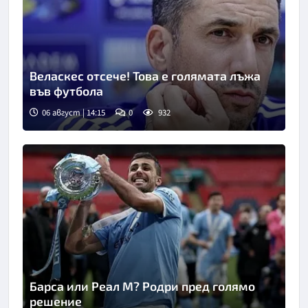
Веласкес отсече! Това е голямата лъжа
във футбола
06 август | 14:15
0
932
Барса или Реал М? Родри пред голямо
решение