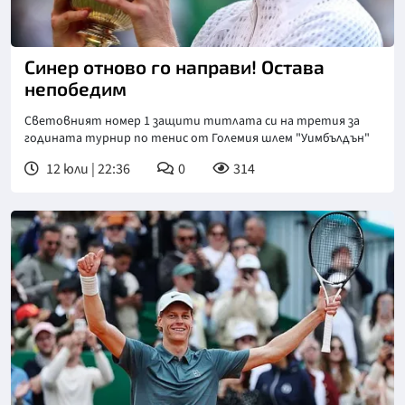
Снимка: БГНЕС
Синер отново го направи! Остава
непобедим
Световният номер 1 защити титлата си на третия за
годината турнир по тенис от Големия шлем "Уимбълдън"
12 юли | 22:36
0
314