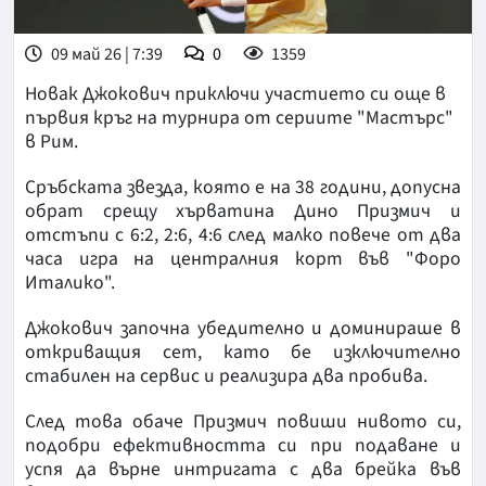
09 май 26 | 7:39
0
1359
Новак Джокович приключи участието си още в
първия кръг на турнира от сериите "Мастърс"
в Рим.
Сръбската звезда, която е на 38 години, допусна
обрат срещу хърватина Дино Призмич и
отстъпи с 6:2, 2:6, 4:6 след малко повече от два
часа игра на централния корт във "Форо
Италико".
Джокович започна убедително и доминираше в
откриващия сет, като бе изключително
стабилен на сервис и реализира два пробива.
След това обаче Призмич повиши нивото си,
подобри ефективността си при подаване и
успя да върне интригата с два брейка във