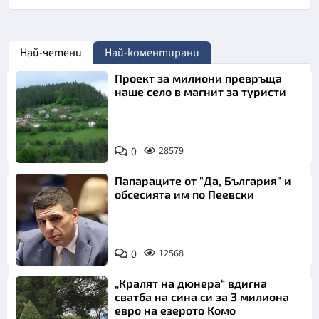
Най-четени
Най-коментирани
Проект за милиони превръща
наше село в магнит за туристи
0
28579
Папараците от "Да, България" и
обсесията им по Пеевски
0
12568
„Кралят на дюнера“ вдигна
сватба на сина си за 3 милиона
евро на езерото Комо