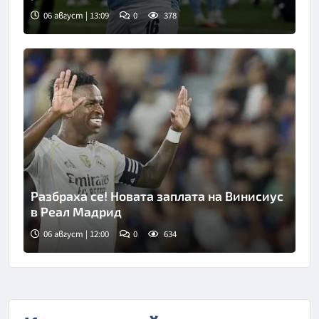
06 август | 13:09
0
378
Разбраха се! Новата заплата на Винисиус
в Реал Мадрид
06 август | 12:00
0
634