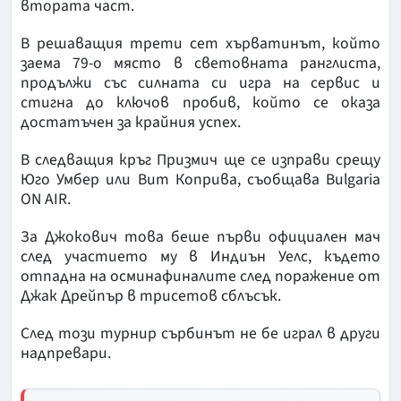
втората част.
В решаващия трети сет хърватинът, който
заема 79-о място в световната ранглиста,
продължи със силната си игра на сервис и
стигна до ключов пробив, който се оказа
достатъчен за крайния успех.
В следващия кръг Призмич ще се изправи срещу
Юго Умбер или Вит Коприва, съобщава Bulgaria
ON AIR.
За Джокович това беше първи официален мач
след участието му в Индиън Уелс, където
отпадна на осминафиналите след поражение от
Джак Дрейпър в трисетов сблъсък.
След този турнир сърбинът не бе играл в други
надпревари.