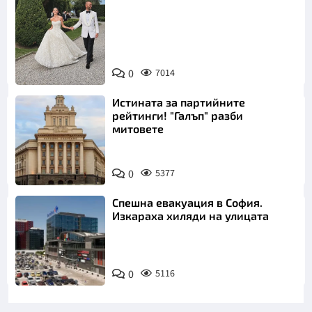
Снимка:
0
7014
Инстаграм
Истината за партийните
рейтинги! "Галъп" разби
митовете
0
5377
Спешна евакуация в София.
Изкараха хиляди на улицата
0
5116