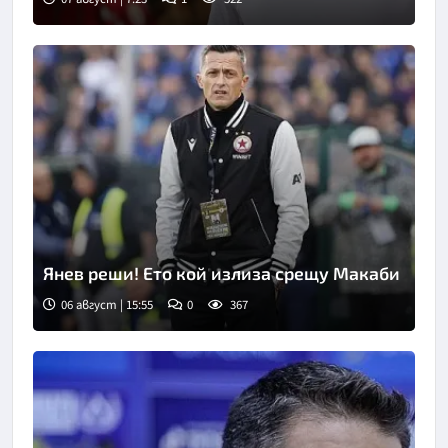
Снимка: БТА
Янев реши! Ето кой излиза срещу Макаби
06 август | 15:55
0
367