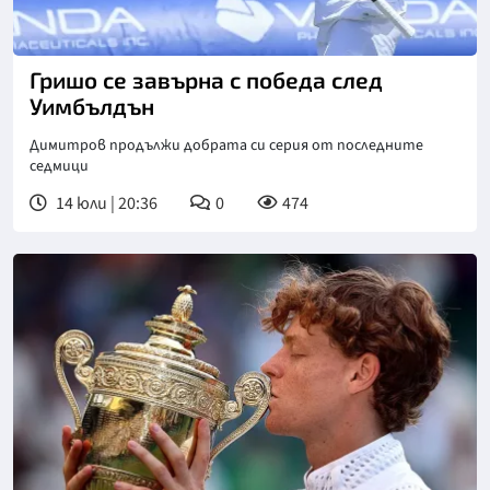
Снимка: БГНЕС
Гришо се завърна с победа след
Уимбълдън
Димитров продължи добрата си серия от последните
седмици
14 юли | 20:36
0
474