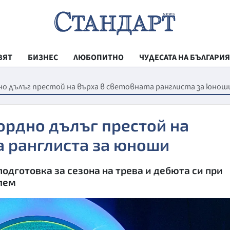
ВЯТ
БИЗНЕС
ЛЮБОПИТНО
ЧУДЕСАТА НА БЪЛГАРИЯ
РЕГИОНАЛНИ
но дълъг престой на върха в световната ранглиста за юнош
ВЕСТНИК СТА
МЛАДЕЖКА АК
ордно дълъг престой на
ЗДРАВЕ
а ранглиста за юноши
ОБРАЗОВАНИ
подготовка за сезона на трева и дебюта си при
МОЯТ ГРАД
лем
ТЕХНОЛОГИИ
ДА!НА БЪЛГАР
ДА! НА БЪЛГ