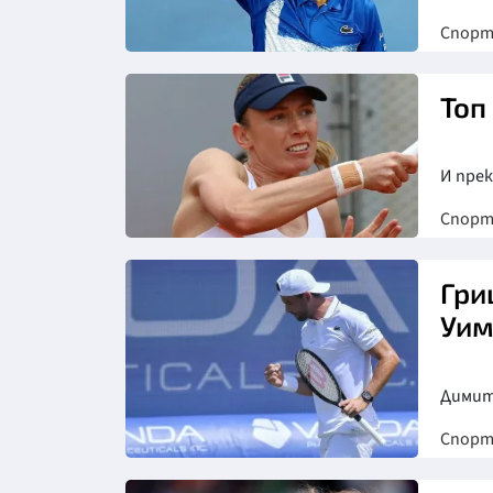
Спор
Топ
И пре
Спор
Гри
Уим
Димит
Спор
Снимка: БГНЕС