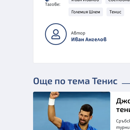
Тагове:
Големия Шлем
Тенис
Автор
Иван Ангелов
Още по тема Тенис
Джо
тен
Сръбс
турнир