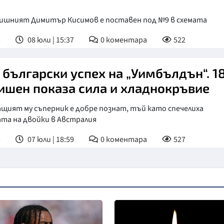
дишният Димитър Кисимов е поставен под №9 в схемата
т
08 юли | 15:37
0
коментара
522
 български успех на „Уимбълдън“. 1
ишен показа сила и хладнокръвие
щият му съперник е добре познат, тъй като спечелиха
та на двойки в Австралия
т
07 юли | 18:59
0
коментара
527