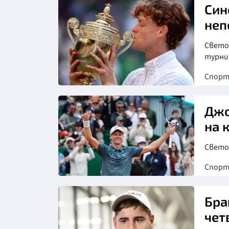
Син
неп
Свето
турни
Спор
Снимка: БГНЕС
Джо
на 
Светов
Спор
Бра
чет