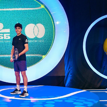
КУЛТУРА
ПРАВОСЪДИЕ
КРИМИ
КИБЕРЗАЩИТ
ВЯРА
ОБЯВИ
ВОЙНАТА В У
ВРЕМЕТО