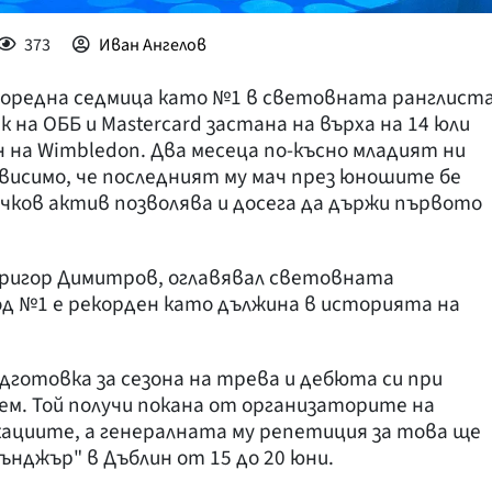
373
Иван Ангелов
 поредна седмица като №1 в световната ранглист
 на ОББ и Mastercard застана на върха на 14 юли
н на Wimbledon. Два месеца по-късно младият ни
ависимо, че последният му мач през юношите бе
чков актив позволява и досега да държи първото
Григор Димитров, оглавявал световната
д №1 е рекорден като дължина в историята на
дготовка за сезона на трева и дебюта си при
м. Той получи покана от организаторите на
кациите, а генералната му репетиция за това ще
нджър" в Дъблин от 15 до 20 юни.