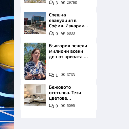
позлатява наш
3
29768
град
Спешна
евакуация в
София. Изкараха
хиляди на
0
6833
улицата
НИЦИ
България печели
милиони всеки
ден от кризата по
Дунав
Снимка:
КРАЙНА
1
6763
БТА
Бежовото
отстъпва. Тези
цветове
превземат
0
5095
всекидневната
през 2026 г.