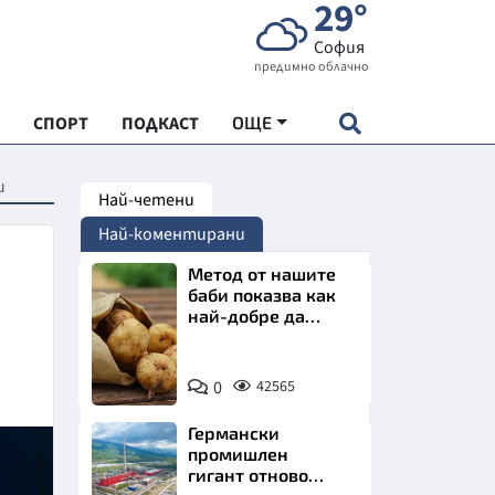
29°
София
предимно облачно
СПОРТ
ПОДКАСТ
ОЩЕ
и
Най-четени
НДАРТ
Най-коментирани
АДЕМИЯ "ЧУДЕСАТА НА БЪЛГАРИЯ"
Метод от нашите
баби показва как
най-добре да
Е
съхраняваме
картофите у дома
Снимка:
0
42565
Пиксабей
Германски
СКАТА ХРАНА
промишлен
гигант отново
АРСКАТА ИКОНОМИКА