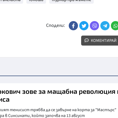
Сподели:
КОМЕНТИРАЙ
кович зове за мащабна революция 
иса
кият тенисист трябва да се завърне на корта за "Мастърс"
а в Синсинати, който започва на 13 август