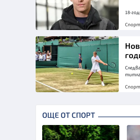
18-го
Спор
Снимка: БГНЕС
Нов
год
Следва
титла
Спор
Снимка: БФ Тенис
ОЩЕ ОТ СПОРТ