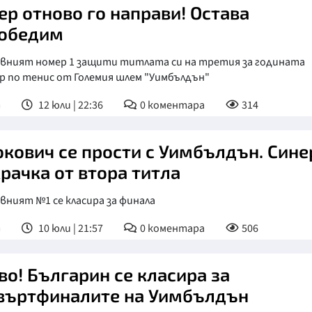
ер отново го направи! Остава
обедим
вният номер 1 защити титлата си на третия за годината
р по тенис от Големия шлем "Уимбълдън"
т
12 юли | 22:36
0
коментара
314
кович се прости с Уимбълдън. Сине
крачка от втора титла
ният №1 се класира за финала
т
10 юли | 21:57
0
коментара
506
во! Българин се класира за
въртфиналите на Уимбълдън