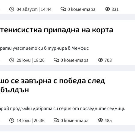
т
04 август | 14:44
0
коментара
831
 тенисистка припадна на корта
крати участието си в турнира в Мемфис
т
29 юли | 18:26
0
коментара
703
шо се завърна с победа след
бълдън
ров продължи добрата си серия от последните седмици
т
14 юли | 20:36
0
коментара
485