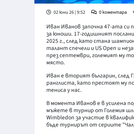
02 юни 26 | 9:52
0
коментара
Иван Иванов започна 47-ата си
за юноши. 17-годишният посланик
2025 г., след като стана шампио
талант спечели и US Open и нез
през септември, големият му то
място.
Иван е вторият българин, след 
ранглиста, като престоят му по
тениса у нас.
В момента Иванов е в усилена по
мъжете в турнир от Големия шле
Wimbledon за участие в квалифи
бъде турнирът от сериите "Чалъ