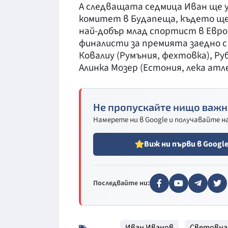
А следващата седмица Иван ще у
комитет в Будапеща, където ще 
най-добър млад спортист в Евро
финалисти за премията заедно с 
Ковалиу (Румъния, фехтовка), Ру
Алинка Мозер (Естония, лека атл
Не пропускайте нищо важн
Намерете ни в Google и получавайте 
Виж ни първи в Googl
Последвайте ни:
Иван Иванов
Световна