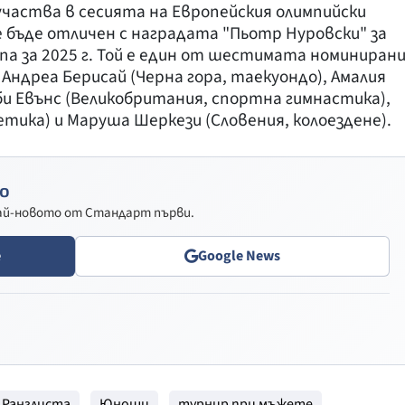
частва в сесията на Европейския олимпийски
бъде отличен с наградата "Пьотр Нуровски" за
па за 2025 г. Той е един от шестимата номиниран
Андреа Берисай (Черна гора, таекуондо), Амалия
би Евънс (Великобритания, спортна гимнастика),
етика) и Маруша Шеркези (Словения, колоездене).
о
най-новото от Стандарт първи.
e
Google News
 Ранглиста
Юноши
турнир при мъжете