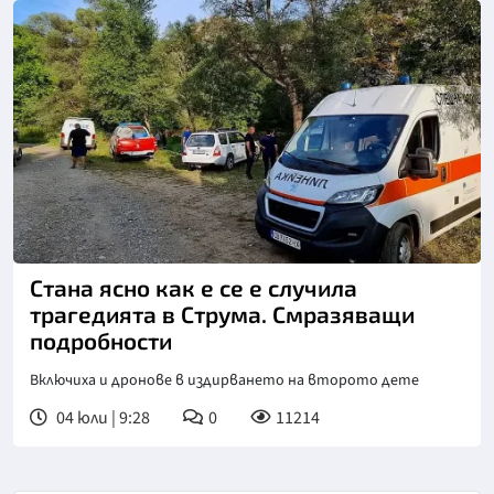
Стана ясно как е се е случила
трагедията в Струма. Смразяващи
подробности
Включиха и дронове в издирването на второто дете
04 юли | 9:28
0
11214