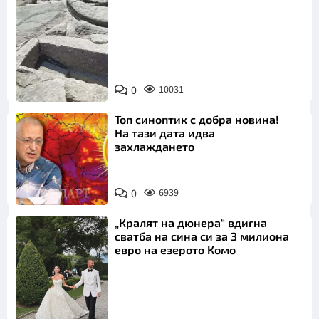
Снимка:
Bulgaria ON
0
10031
AIR
Топ синоптик с добра новина!
На тази дата идва
захлаждането
0
6939
„Кралят на дюнера“ вдигна
сватба на сина си за 3 милиона
евро на езерото Комо