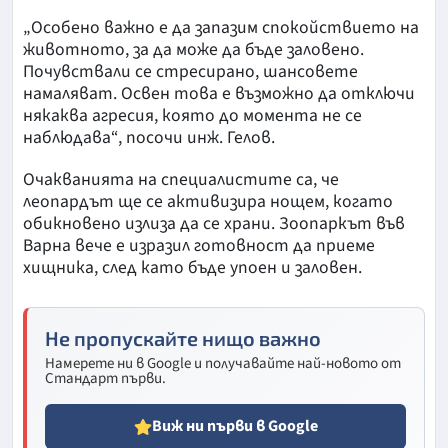
„Особено важно е да запазим спокойствието на
животното, за да може да бъде заловено.
Почувствали се стресирано, шансовете
намаляват. Освен това е възможно да отключи
някаква агресия, която до момента не се
наблюдава“, посочи инж. Гелов.
Очакванията на специалистите са, че
леопардът ще се активизира нощем, когато
обикновено излиза да се храни. Зоопаркът във
Варна вече е изразил готовност да приеме
хищника, след като бъде упоен и заловен.
Не пропускайте нищо важно
Намерете ни в Google и получавайте най-новото от
Стандарт първи.
Виж ни първи в Google