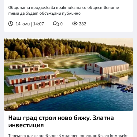
Общината продължава практиката си обществените
теми да бъдат обсъждани публично
14 юли | 14:07
0
282
Наш град строи ново бижу. Златна
инвестиция
Теремът ще се превърне в модерен тренировъчен комплекс