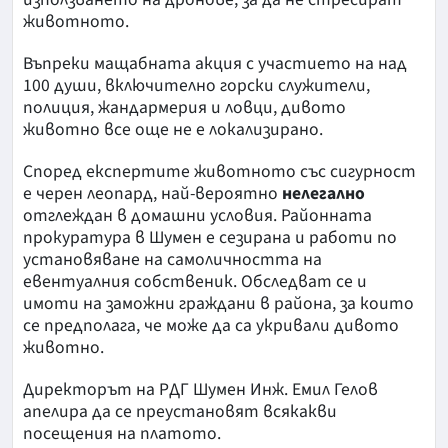
животното.
Въпреки мащабната акция с участието на над
100 души, включително горски служители,
полиция, жандармерия и ловци, дивото
животно все още не е локализирано.
Според експертите животното със сигурност
е черен леопард, най-вероятно
нелегално
отглеждан в домашни условия. Районната
прокуратура в Шумен е сезирана и работи по
установяване на самоличността на
евентуалния собственик. Обследват се и
имоти на заможни граждани в района, за които
се предполага, че може да са укривали дивото
животно.
Директорът на РДГ Шумен Инж. Емил Гелов
апелира да се преустановят всякакви
посещения на платото.