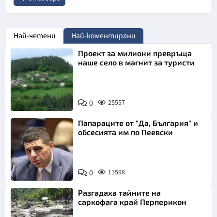
Име
*
Най-четени
Най-коментирани
Проект за милиони превръща
Email
наше село в магнит за туристи
Коментар
*
0
25557
Папараците от "Да, България" и
обсесията им по Пеевски
0
11598
Откажи
Разгадаха тайните на
саркофага край Перперикон