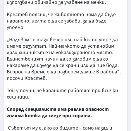
използвани обичайно за улавяне на мечки.
Кръстев поясни, че животното няма да бъде
наранено, целта е да се забави, за да бъде
упоено.
„Надявам се тази вечер или най-късно утре да
имаме резултат. Най-малкото да установим
дали хищникът е на локализираното място.
Единственият начин да го заловим е да го
накараме да излезе да се храни или да пие вода.
Въпрос на време е да разберем дали е в района“,
посочи Кръстев.
Той уточни, че капаните работят при всички
хищници.
Според специалиста има реална опасност
голяма котка да слезе при хората.
Съветът му е, ако го видите – само назад и