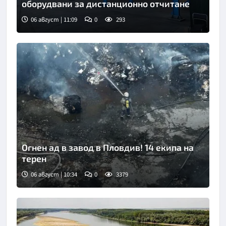
оборудвани за дистанционно отчитане
06 август | 11:09
0
293
Огнен ад в завод в Пловдив! 14 екипа на
терен
06 август | 10:34
0
3379