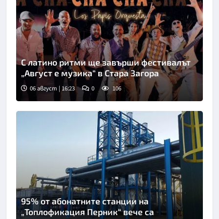
С латино ритми ще завърши фестивалът
„Август е музика“ в Стара Загора
06 август | 16:23
0
106
95% от абонатните станции на
„Топлофикация Перник“ вече са