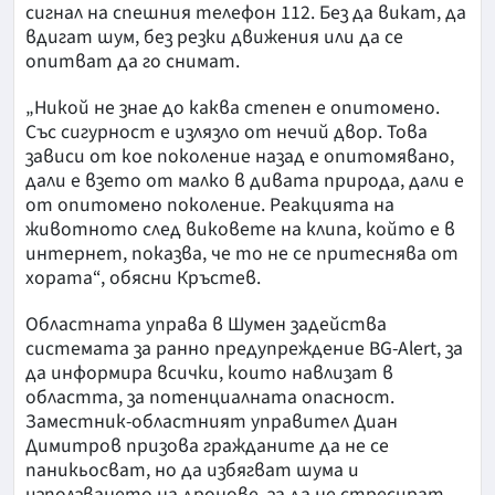
сигнал на спешния телефон 112. Без да викат, да
вдигат шум, без резки движения или да се
опитват да го снимат.
„Никой не знае до каква степен е опитомено.
Със сигурност е излязло от нечий двор. Това
зависи от кое поколение назад е опитомявано,
дали е взето от малко в дивата природа, дали е
от опитомено поколение. Реакцията на
животното след виковете на клипа, който е в
интернет, показва, че то не се притеснява от
хората“, обясни Кръстев.
Областната управа в Шумен задейства
системата за ранно предупреждение BG-Alert, за
да информира всички, които навлизат в
областта, за потенциалната опасност.
Заместник-областният управител Диан
Димитров призова гражданите да не се
паникьосват, но да избягват шума и
използването на дронове, за да не стресират