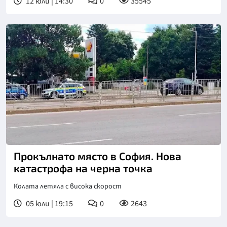
12 юли | 14:30
0
35545
Прокълнато място в София. Нова
катастрофа на черна точка
Колата летяла с висока скорост
05 юли | 19:15
0
2643