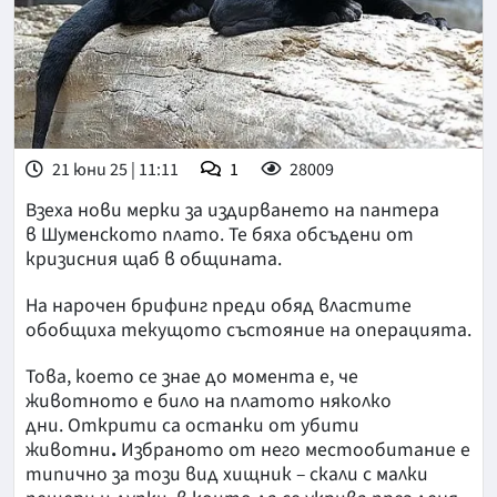
21 юни 25 | 11:11
1
28009
Взеха нови мерки за издирването на пантера
в Шуменското плато. Те бяха обсъдени от
кризисния щаб в общината.
На нарочен брифинг преди обяд властите
обобщиха текущото състояние на операцията.
Това, което се знае до момента е, че
животното е било на платото няколко
дни. Открити са останки от убити
животни
.
Избраното от него местообитание е
типично за този вид хищник – скали с малки