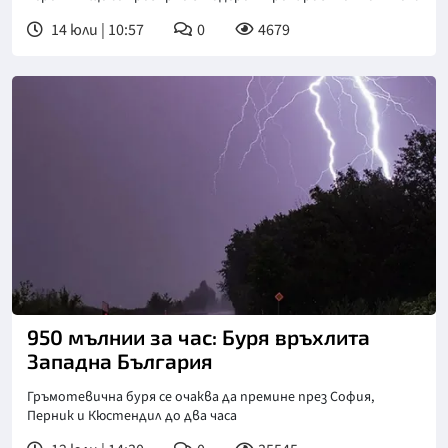
14 юли | 10:57
0
4679
950 мълнии за час: Буря връхлита
Западна България
Гръмотевична буря се очаква да премине през София,
Перник и Кюстендил до два часа