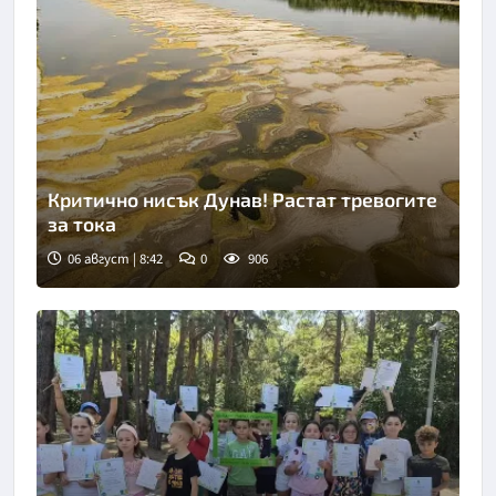
Критично нисък Дунав! Растат тревогите
за тока
06 август | 8:42
0
906
Снимка: goggle