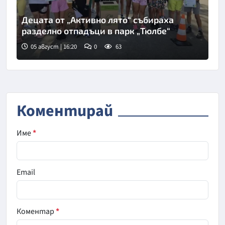
Децата от „Активно лято“ събираха
разделно отпадъци в парк „Тюлбе“
05 август | 16:20
0
63
Коментирай
Име
*
Email
Коментар
*