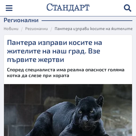
Регионални
Новини
Регионални
Пантера изправи косите на жителите н
Пантера изправи косите на
жителите на наш град. Взе
първите жертви
Според специалиста има реална опасност голяма
котка да слезе при хората