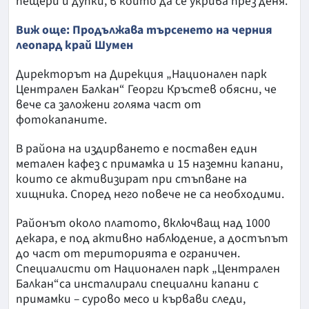
пещери и дупки, в които да се укрива през деня.
Виж още: Продължава търсенето на черния
леопард край Шумен
Директорът на Дирекция „Национален парк
Централен Балкан“ Георги Кръстев обясни, че
вече са заложени голяма част от
фотокапаните.
В района на издирването е поставен един
метален кафез с примамка и 15 наземни капани,
които се активизират при стъпване на
хищника. Според него повече не са необходими.
Районът около платото, включващ над 1000
декара, е под активно наблюдение, а достъпът
до част от територията е ограничен.
Специалисти от Национален парк „Централен
Балкан“са инсталирали специални капани с
примамки – сурово месо и кървави следи,