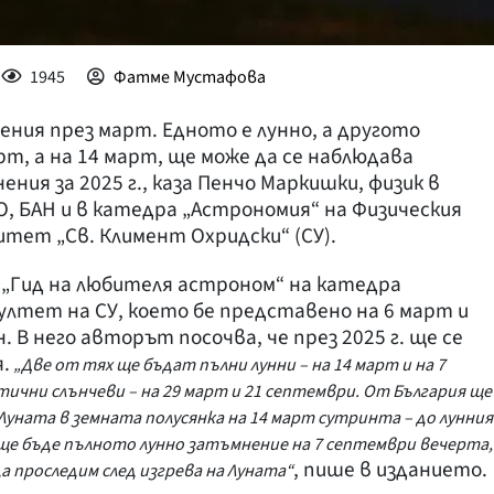
1945
Фатме Мустафова
ения през март. Едното е лунно, а другото
арт, а на 14 март, ще може да се наблюдава
ия за 2025 г., каза Пенчо Маркишки, физик в
 БАН и в катедра „Астрономия“ на Физическия
тет „Св. Климент Охридски“ (СУ).
 „Гид на любителя астроном“ на катедра
ултет на СУ, което бе представено на 6 март и
 В него авторът посочва, че през 2025 г. ще се
.
„Две от тях ще бъдат пълни лунни – на 14 март и на 7
тични слънчеви – на 29 март и 21 септември. От България ще
уната в земната полусянка на 14 март сутринта – до лунния
 ще бъде пълното лунно затъмнение на 7 септември вечерта,
, пише в изданието.
 проследим след изгрева на Луната“