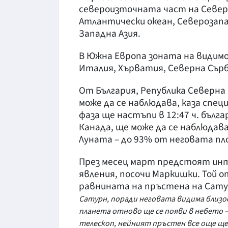
североизточната част на Северн
Атлантически океан, Северозапа
Западна Азия.
В Южна Европа зоната на видим
Италия, Хърватия, Северна Сърб
От България, Република Северна
може да се наблюдава, каза спец
фаза ще настъпи в 12:47 ч. бълг
Канада, ще може да се наблюдава
Луната – до 93% от неговата п
През месец март предстоят инт
явления, посочи Маркишки. Той о
равнината на пръстена на Сату
Сатурн, поради неговата видима близос
планета отново ще се появи в небето –
телескоп, нейният пръстен все още ще 