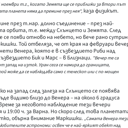
 ноември т.г., когато Земята ще се приближи за втори път
каза физикът.
ата планета няма да премине през нея“,
не през т.нар. долно съединение – през най-
та орбита, т.е. между Слънцето и Земята. След
е се появи отново на небето, но вече рано сутрин
ркишки. Той отбеляза, че от края на февруари вече
ети Венера, която е в съзвездието Риби над
ъзвездието Бик и Марс – в Близнаци.
"Вечер те са
т запад на изток. Уран сега се намира до границата,
ой може да се наблюдава само с телескоп или с по-мощен
ко на запад след залеза на Слънцето се появява
де видимо близо до Венера – на около 6 градуса
време за неговото наблюдение тези вечери
ия и 19:00 ч. за Варна. Но скоро след това планетат
ратко, обърна внимание Маркишки.
„Самата Венера тез
любителите астрономи: освен че е най-яркият обект над