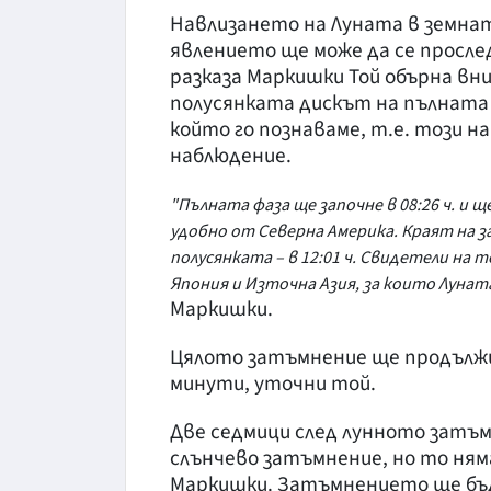
Навлизането на Луната в земната
явлението ще може да се проследи
разказа Маркишки Той обърна вн
полусянката дискът на пълната Л
който го познаваме, т.е. този 
наблюдение.
"Пълната фаза ще започне в 08:26 ч. и щ
удобно от Северна Америка. Краят на з
полусянката – в 12:01 ч. Свидетели на
Япония и Източна Азия, за които Лунат
Маркишки.
Цялото затъмнение ще продължи 6
минути, уточни той.
Две седмици след лунното затъ
слънчево затъмнение, но то ням
Маркишки. Затъмнението ще бъд