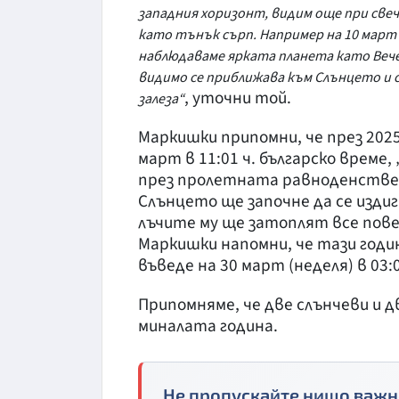
западния хоризонт, видим още при свеч
като тънък сърп. Например на 10 март 
наблюдаваме ярката планета като Вече
видимо се приближава към Слънцето и съ
, уточни той.
залеза“
Маркишки припомни, че през 202
март в 11:01 ч. българско време
през пролетната равноденствен
Слънцето ще започне да се издиг
лъчите му ще затоплят все пове
Маркишки напомни, че тази годин
въведе на 30 март (неделя) в 03:0
Припомняме, че две слънчеви и д
миналата година.
Не пропускайте нищо важн