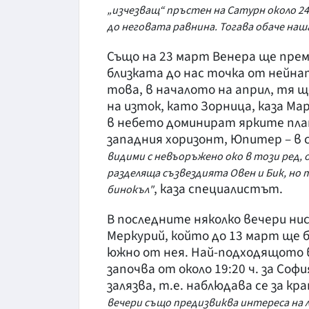
„изчезващ“ пръстен на Сатурн около 24
до неговата равнина. Тогава обаче наш
Също на 23 март Венера ще преми
близката до нас точка от нейна
това, в началото на април, тя щ
на изток, като Зорница, каза Ма
в небето доминират ярките план
западния хоризонт, Юпитер – в с
видими с невъоръжено око в този ред, о
разделяща съзвездията Овен и Бик, но т
, каза специалистът.
бинокъл"
В последните няколко вечери нис
Меркурий, който до 13 март ще бъ
южно от нея. Най-подходящото 
започва от около 19:20 ч. за Соф
залязва, т.е. наблюдава се за к
вечери също предизвиква интереса на 