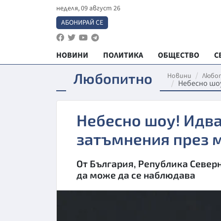
неделя, 09 август 26
АБОНИРАЙ СЕ
НОВИНИ
ПОЛИТИКА
ОБЩЕСТВО
С
Любопитно
Новини
Любо
Небесно шо
Небесно шоу! Идв
затъмнения през 
От България, Република Север
да може да се наблюдава