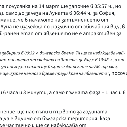
 полусянка на 14 март ще започне в 05:57 ч., но
 само до залеза на Луната в 06:44 ч. за София,
имание, че в началото на затъмнението от
уна не изглежда по-различно от обичайния вид, в
най-ранен етап от явлението не е атрактивен за
е завърши в 09:32 ч. българско време. Тя ще се наблюдава най-
атъмнението от сянката на Земята ще бъде в 10:48 ч., а от
 тези последни етапи ще бъдат и жителите на Австралия,
, посоч
а ще изгрее немного време преди края на явлението"
 часа и 3 минути, а само пълната фаза – 1 час и 6
мнение ще настъпи и първото за годината
а да е видимо от българска територия, каза
е частично и ще се наблюдава от