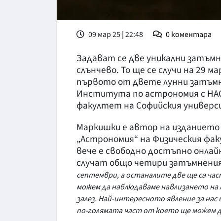
09 мар 25 | 22:48
0
коментара
Задават се две уникални затъмн
слънчево. То ще се случи на 29 м
първото от двете лунни затъмнен
Института по астрономия с НАО,
факултет на Софийския универси
Маркишки е автор на изданието
„Астрономия“ на Физическия фак
вече е свободно достъпно онлайн.
случат общо четири затъмнения
септември, а останалите две ще са час
можем да наблюдаваме навлизането на Л
залез. Най-интересното явление за нас
по-голямата част от което ще можем да