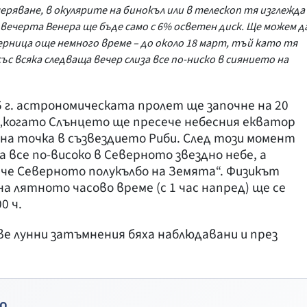
еряване, в окулярите на бинокъл или в телескоп тя изглежда
вечерта Венера ще бъде само с 6% осветен диск. Ще можем д
рница още немного време – до около 18 март, тъй като тя
с всяка следваща вечер слиза все по-ниско в сиянието на
5 г. астрономическата пролет ще започне на 20
, „когато Слънцето ще пресече небесния екватор
а точка в съзвездието Риби. След този момент
а все по-високо в Северното звездно небе, а
че Северното полукълбо на Земята“. Физикът
а лятното часово време (с 1 час напред) ще се
0 ч.
ве лунни затъмнения бяха наблюдавани и през
о