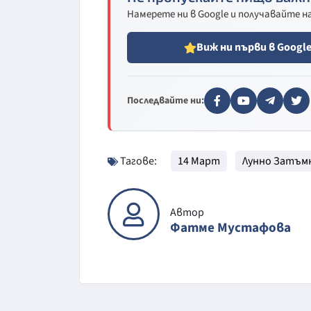
Намерете ни в Google и получавайте 
Виж ни първи в Googl
Последвайте ни:
Тагове:
14 Март
Лунно Затъм
Автор
Фатме Мустафова