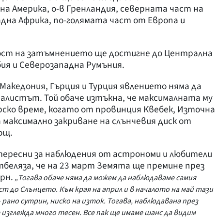
а Америка, о-в Гренландия, северната част на
дна Африка, по-голямата част от Европа и
ост на затъмнението ще достигне до Централна
ия и Северозападна Румъния.
 Македония, Гърция и Турция явлението няма да
иалистът. Той обаче изтъкна, че максималната му
арско време, когато от провинция Квебек, Източна
 максимално закриване на слънчевия диск от
лощ.
ересни за наблюдения от астрономи и любители
тбеляза, че на 23 март Земята ще премине през
рн.
„Тогава обаче няма да можем да наблюдаваме самия
т до Слънцето. Към края на април и в началото на май тази
 рано сутрин, ниско на изток. Тогава, наблюдавана през
изглежда много тесен. Все пак ще имаме шанс да видим