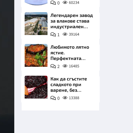
0
60234
Пиксабей
Легендарен завод
за влакове става
индустриален
лъв. Златни
1
39164
инвестиции в
НИЦИ
най-
Любимото лятно
аристократичния
ястие.
ни град
Перфектната
имамбаялдъ
2
16485
КРАЙНА
Как да сгъстите
сладкото при
варене, без
нишесте или
0
13388
желатин