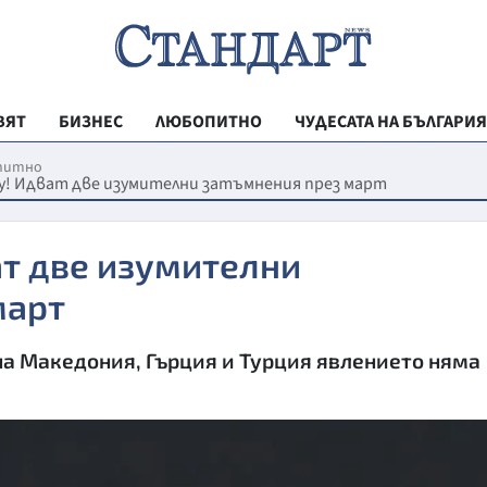
ВЯТ
БИЗНЕС
ЛЮБОПИТНО
ЧУДЕСАТА НА БЪЛГАРИЯ
РЕГИОНАЛНИ
питно
у! Идват две изумителни затъмнения през март
ВЕСТНИК СТА
МЛАДЕЖКА АК
ат две изумителни
ЗДРАВЕ
март
ОБРАЗОВАНИ
на Македония, Гърция и Турция явлението няма
МОЯТ ГРАД
ТЕХНОЛОГИИ
ДА!НА БЪЛГАР
ДА! НА БЪЛГ