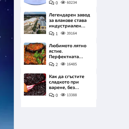
0
60234
Пиксабей
Легендарен завод
за влакове става
индустриален
лъв. Златни
1
39164
инвестиции в
НИЦИ
най-
Любимото лятно
аристократичния
ястие.
ни град
Перфектната
имамбаялдъ
2
16485
КРАЙНА
Как да сгъстите
сладкото при
варене, без
нишесте или
0
13388
желатин