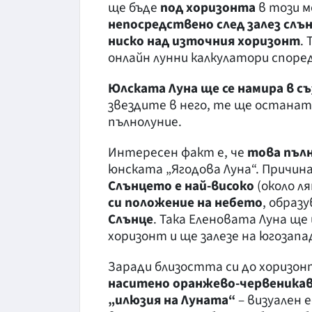
ще бъде
под хоризонта
в този м
непосредствено след залез слъ
ниско над източния хоризонт
.
онлайн лунни калкулатори спор
Юлската Луна ще се намира в с
звездите в него, те ще останат
пълнолуние.
Интересен факт е, че
това пълн
юнската „Ягодова Луна“. Причина
Слънцето е най-високо
(около л
си положение на небето
, образ
Слънце
. Така Еленовата Луна ще
хоризонт и ще залезе на югозапа
Заради близостта си до хоризон
наситено оранжево-червеника
„илюзия на Луната“
– визуален 