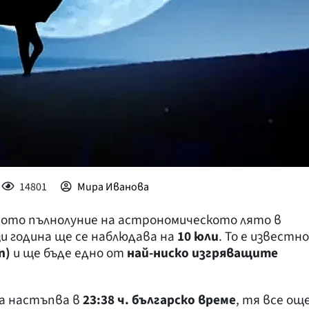
14801
Мира Иванова
вото пълнолуние на астрономическото лято в
и година ще се наблюдава на
10 юли
. То е известно
n)
и ще бъде едно от
най-ниско изгряващите
да настъпва в
23:38 ч. българско време
, тя все ощ