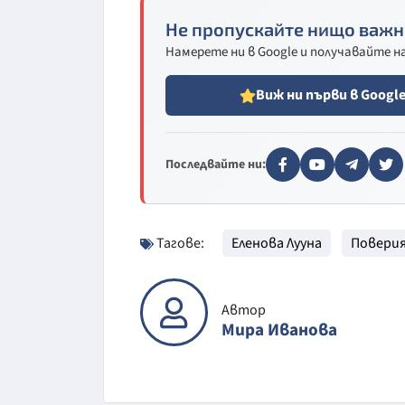
Не пропускайте нищо важн
Намерете ни в Google и получавайте 
Виж ни първи в Googl
Последвайте ни:
Тагове:
Еленова Лууна
Повери
Автор
Мира Иванова