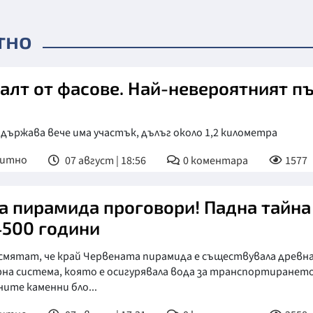
тно
алт от фасове. Най-невероятният пъ
 държава вече има участък, дълъг около 1,2 километра
питно
07 август | 18:56
0
коментара
1577
а пирамида проговори! Падна тайна
4500 години
 смятат, че край Червената пирамида е съществувала древн
на система, която е осигурявала вода за транспортирането
ите каменни бло...