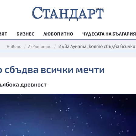
ВЯТ
БИЗНЕС
ЛЮБОПИТНО
ЧУДЕСАТА НА БЪЛГАРИЯ
РЕГИОНАЛНИ
Идва Луната, която сбъдва всичк
Новини
Любопитно
ВЕСТНИК СТА
о сбъдва всички мечти
МЛАДЕЖКА АК
ЗДРАВЕ
дълбока древност
ОБРАЗОВАНИ
МОЯТ ГРАД
ТЕХНОЛОГИИ
ДА!НА БЪЛГАР
ДА! НА БЪЛГ