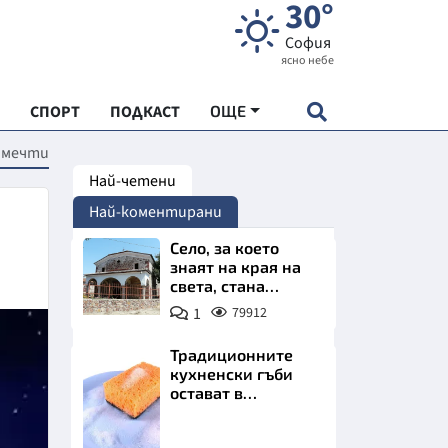
30°
София
ясно небе
СПОРТ
ПОДКАСТ
ОЩЕ
и мечти
Най-четени
НДАРТ
Най-коментирани
АДЕМИЯ "ЧУДЕСАТА НА БЪЛГАРИЯ"
Село, за което
знаят на края на
света, стана
Е
имотно бижу на
1
79912
София. Къщи с
бъдеще
Традиционните
кухненски гъби
остават в
СКАТА ХРАНА
миналото. Какво
се използва сега?
Снимка:
АРСКАТА ИКОНОМИКА