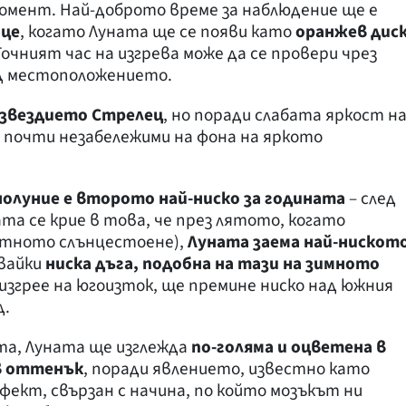
омент. Най-доброто време за наблюдение ще е
нце
, когато Луната ще се появи като
оранжев дис
 Точният час на изгрева може да се провери чрез
ед местоположението.
ъзвездието Стрелец
, но поради слабата яркост н
 почти незабележими на фона на яркото
олуние е второто най-ниско за годината
– след
та се крие в това, че през лятото, когато
ятното слънцестоене),
Луната заема най-нискот
увайки
ниска дъга, подобна на тази на зимното
 изгрее на югоизток, ще премине ниско над южния
д.
та, Луната ще изглежда
по-голяма и оцветена в
в оттенък
, поради явлението, известно като
ефект, свързан с начина, по който мозъкът ни