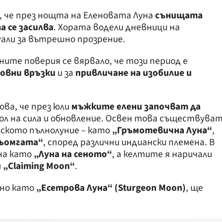
, че през нощта на Еленовата Луна
сънищата
 се засилва
. Хората водели дневници на
али за вътрешно прозрение.
ните поверия се вярвало, че този период е
бовни връзки
и за
привличане на изобилие и
ова, че през юли
мъжките елени започват да
ол на сила и обновление. Освен това съществува
лското пълнолуние – като
„Гръмотевична Луна“
,
сьомгата“
, според различни индиански племена. В
на като
„Луна на сеното“
, а келтите я наричали
и
„Claiming Moon“
.
тно като
„Есетрова Луна“ (Sturgeon Moon)
, ще