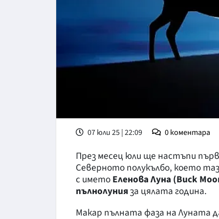
07 юли 25 | 22:09
0
коментара
През месец юли ще настъпи пър
Северното полукълбо, което таз
с името
Еленова Луна (Buck Moo
пълнолуния
за цялата година.
Макар пълната фаза на Луната 