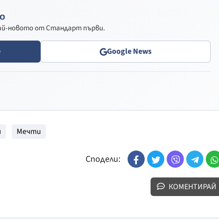
о
най-новото от Стандарт първи.
e
Google News
я
Мечти
Сподели:
КОМЕНТИРАЙ