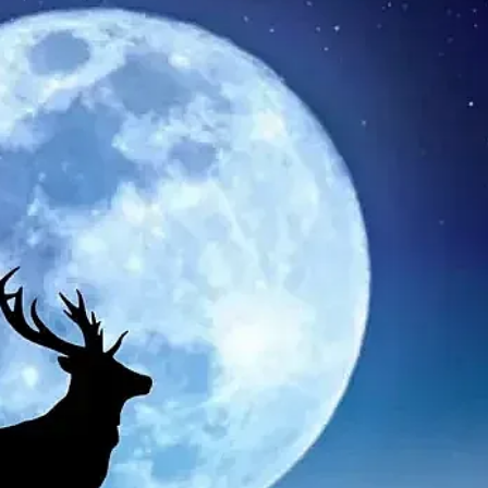
КУЛТУРА
ПРАВОСЪДИЕ
КРИМИ
КИБЕРЗАЩИТ
ВЯРА
ОБЯВИ
ВОЙНАТА В У
ВРЕМЕТО