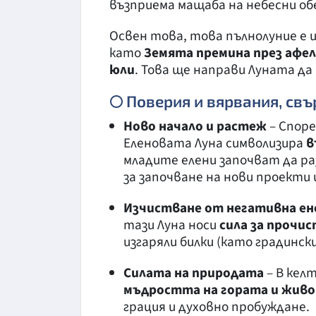
възприема мащаба на небесни об
Освен това, това пълнолуние е 
като
Земята премина през афел
юли
. Това ще направи Луната да
🌕 Поверия и вярвания, свъ
Ново начало и растеж
– Споре
Еленовата Луна символизира
в
младите елени започват да ра
за започване на нови проекти 
Изчистване от негативна ен
тази Луна носи
сила за прочи
изгаряли билки (като градински
Силата на природата
– В кел
мъдростта на гората и жив
грация и духовно пробуждане.