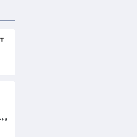
т
а
 на