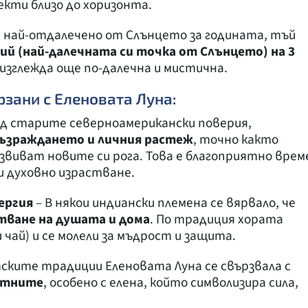
екти близо до хоризонта.
и най-отдалечено от Слънцето за годината, тъй
ий (най-далечната си точка от Слънцето) на 3
 изглежда още по-далечна и мистична.
рзани с Еленовата Луна:
д старите северноамерикански поверия,
ъзраждането и личния растеж
, точно както
звиват новите си рога. Това е благоприятно врем
и духовно израстване.
ергия
– В някои индиански племена се вярвало, че
стване на душата и дома
. По традиция хората
 чай) и се молели за мъдрост и защита.
тските традиции Еленовата Луна се свързвала с
отните
, особено с елена, който символизира сила,