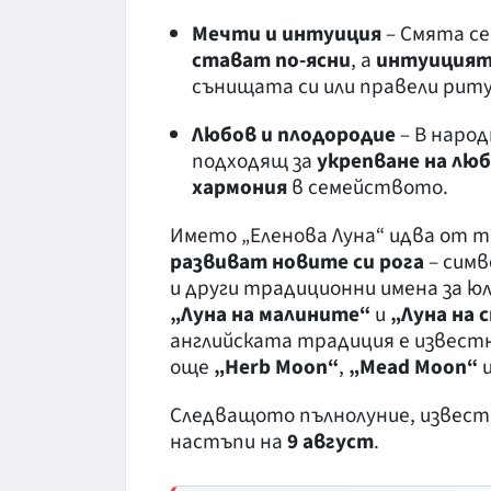
Мечти и интуиция
– Смята се
стават по-ясни
, а
интуицията
сънищата си или правели риту
Любов и плодородие
– В народ
подходящ за
укрепване на лю
хармония
в семейството.
Името „Еленова Луна“ идва от т
развиват новите си рога
– симв
и други традиционни имена за ю
„Луна на малините“
и
„Луна на 
английската традиция е извест
още
„Herb Moon“
,
„Mead Moon“
Следващото пълнолуние, извес
настъпи на
9 август
.