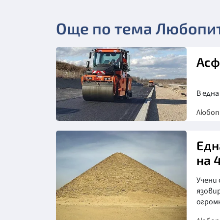
Още по тема Любопи
Асф
В една
Любо
Едн
на 
Учени
язовир
огромн