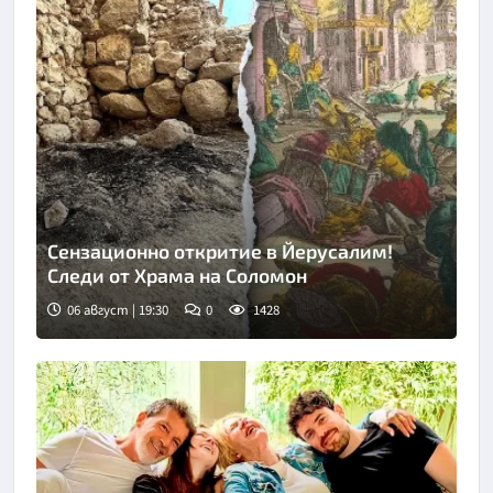
Сензационно откритие в Йерусалим!
Следи от Храма на Соломон
06 август | 19:30
0
1428
Снимка: Fox news