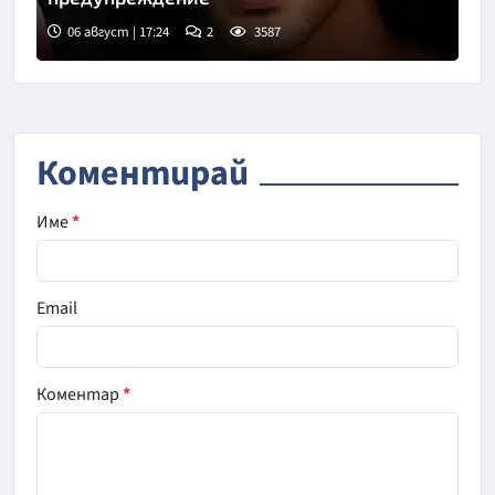
06 август | 17:24
2
3587
Коментирай
Име
*
Email
Коментар
*