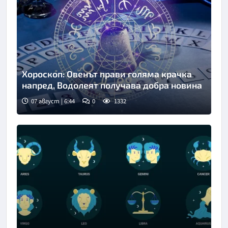
Хороскоп: Овенът прави голяма крачка
напред, Водолеят получава добра новина
07 август | 6:44
0
1332