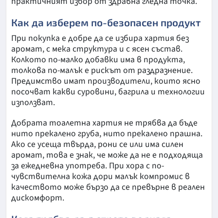
практичният избор от здравна гледна точка.
Как да изберем по-безопасен продукт
При покупка е добре да се избира хартия без
аромат, с мека структура и с ясен състав.
Колкото по-малко добавки има в продукта,
толкова по-малък е рискът от раздразнение.
Предимство имат производители, които ясно
посочват какви суровини, багрила и технологии
използват.
Добрата тоалетна хартия не трябва да бъде
нито прекалено груба, нито прекалено прашна.
Ако се усеща твърда, рони се или има силен
аромат, това е знак, че може да не е подходяща
за ежедневна употреба. При хора с по-
чувствителна кожа дори малък компромис в
качеството може бързо да се превърне в реален
дискомфорт.