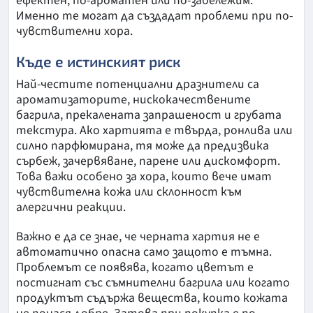
ефектен, по-ароматен или по-забележим.
Именно те могат да създадат проблеми при по-
чувствителни хора.
Къде е истинският риск
Най-честите потенциални дразнители са
ароматизаторите, нискокачествените
багрила, прекалената запрашеност и грубата
текстура. Ако хартията е твърда, ронлива или
силно парфюмирана, тя може да предизвика
сърбеж, зачервяване, парене или дискомфорт.
Това важи особено за хора, които вече имат
чувствителна кожа или склонност към
алергични реакции.
Важно е да се знае, че черната хартия не е
автоматично опасна само защото е тъмна.
Проблемът се появява, когато цветът е
постигнат със съмнителни багрила или когато
продуктът съдържа вещества, които кожата