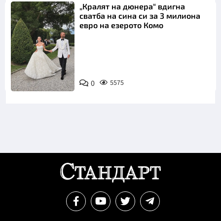
„Кралят на дюнера“ вдигна
сватба на сина си за 3 милиона
евро на езерото Комо
Снимка:
0
5575
Инстаграм