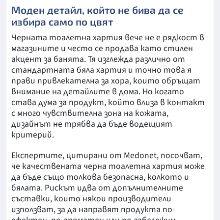
Моден детайл, който не бива да се
избира само по цвят
Черната тоалетна хартия вече не е рядкост в
магазините и често се продава като стилен
акцент за банята. Тя изглежда различно от
стандартната бяла хартия и точно това я
прави привлекателна за хора, които обръщат
внимание на детайлите в дома. Но когато
става дума за продукт, който влиза в контакт
с много чувствителна зона на кожата,
дизайнът не трябва да бъде водещият
критерий.
Експертите, цитирани от Medonet, посочват,
че качествената черна тоалетна хартия може
да бъде също толкова безопасна, колкото и
бялата. Рискът идва от допълнителните
съставки, които някои производители
използват, за да направят продукта по-