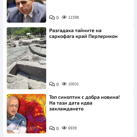
0
11598
Разгадаха тайните на
саркофага край Перперикон
Снимка:
Bulgaria ON
0
10031
AIR
Топ синоптик с добра новина!
На тази дата идва
захлаждането
0
6939