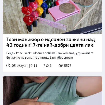
Снимка: Пиксабей
Този маникюр е идеален за жени над
40 години! 7-те най-добри цвята лак
Седем класически нюанса освежават кожата, удължават
визуално пръстите и придават увереност
05 август | 9:11
1
5575