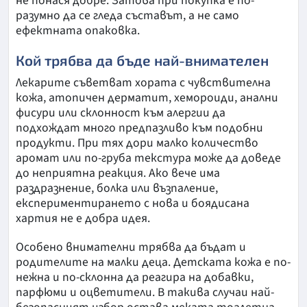
не понася добре. Затова при покупка е по-
разумно да се гледа съставът, а не само
ефектната опаковка.
Кой трябва да бъде най-внимателен
Лекарите съветват хората с чувствителна
кожа, атопичен дерматит, хемороиди, анални
фисури или склонност към алергии да
подхождат много предпазливо към подобни
продукти. При тях дори малко количество
аромат или по-груба текстура може да доведе
до неприятна реакция. Ако вече има
раздразнение, болка или възпаление,
експериментирането с нова и боядисана
хартия не е добра идея.
Особено внимателни трябва да бъдат и
родителите на малки деца. Детската кожа е по-
нежна и по-склонна да реагира на добавки,
парфюми и оцветители. В такива случаи най-