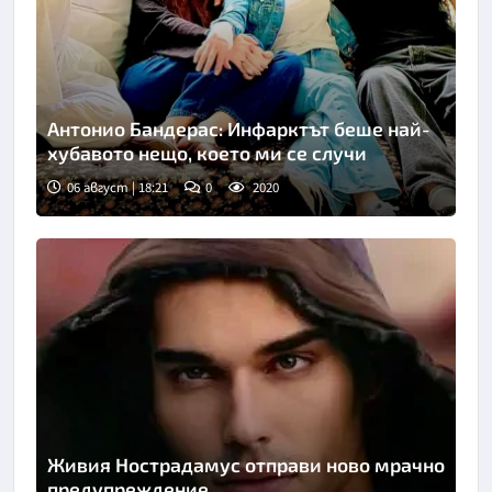
Антонио Бандерас: Инфарктът беше най-
хубавото нещо, което ми се случи
06 август | 18:21
0
2020
Снимка: Инстаграм
Живия Нострадамус отправи ново мрачно
предупреждение