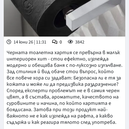
14 юни 26 | 11:31
0
3842
Черната тоалетна хартия се превърна в малък
интериорен хит - стои ефектно, изглежда
модерно и обещава баня с по-луксозно излъчване.
Зад стилния й вид обаче стои въпрос, който
все повече хора си задават: Безопасна ли е тя за
кожата и може ли да предизвика раздразнение?
Според експерти проблемът не е в самия черен
цвят, а в състава, ароматите, качеството на
суровините и начина, по който хартията е
боядисана. Затова при този продукт най-
важното не е как изглежда на рафта, а какво
съдържа и как реагира тялото след употреба.