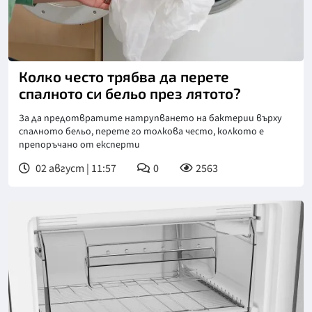
Колко често трябва да перете
спалното си бельо през лятото?
За да предотвратите натрупването на бактерии върху
спалното бельо, перете го толкова често, колкото е
препоръчано от експерти
02 август | 11:57
0
2563