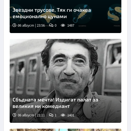
Звездни трусове. Тях ги очаква
емоционално цунами
06 август | 23:56
0
1487
Снимка: Freepik
Сбъдната мечта! Издигат палат за
великия ни комедиант
06 август | 21:11
1
1401