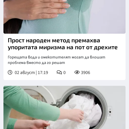
Прост народен метод премахва
упоритата миризма на пот от дрехите
Горещата вода и омекотителят могат да влошат
проблема вместо да го решат
02 август | 17:19
0
3906