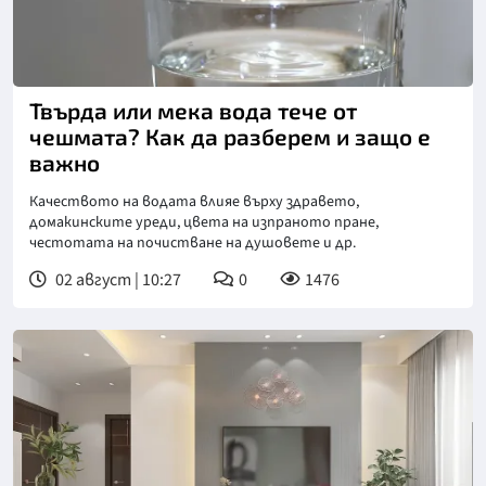
Снимка: Пиксабей
Твърда или мека вода тече от
чешмата? Как да разберем и защо е
важно
Качеството на водата влияе върху здравето,
домакинските уреди, цвета на изпраното пране,
честотата на почистване на душовете и др.
02 август | 10:27
0
1476