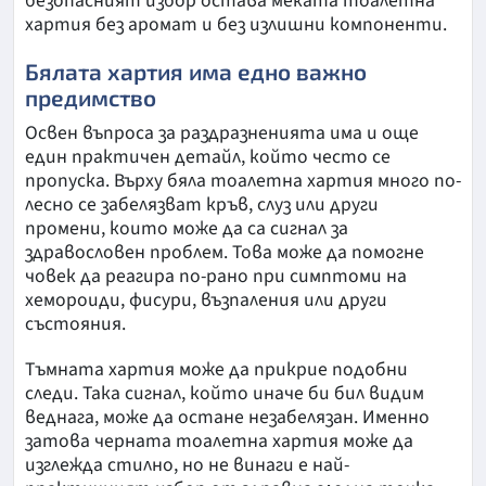
безопасният избор остава меката тоалетна
хартия без аромат и без излишни компоненти.
Бялата хартия има едно важно
предимство
Освен въпроса за раздразненията има и още
един практичен детайл, който често се
пропуска. Върху бяла тоалетна хартия много по-
лесно се забелязват кръв, слуз или други
промени, които може да са сигнал за
здравословен проблем. Това може да помогне
човек да реагира по-рано при симптоми на
хемороиди, фисури, възпаления или други
състояния.
Тъмната хартия може да прикрие подобни
следи. Така сигнал, който иначе би бил видим
веднага, може да остане незабелязан. Именно
затова черната тоалетна хартия може да
изглежда стилно, но не винаги е най-