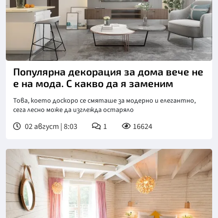
Снимка: Пиксабей
Популярна декорация за дома вече не
е на мода. С какво да я заменим
Това, което доскоро се смяташе за модерно и елегантно,
сега лесно може да изглежда остаряло
02 август | 8:03
1
16624