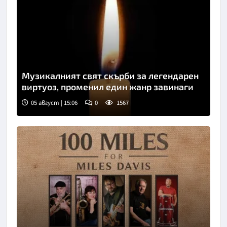
Музикалният свят скърби за легендарен
виртуоз, променил един жанр завинаги
05 август | 15:06
0
1567