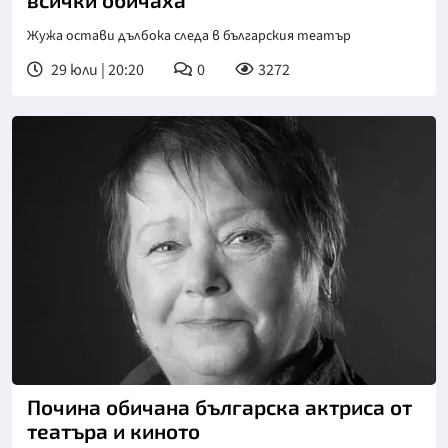
Жужа остави дълбока следа в българския театър
29 юли | 20:20
0
3272
Снимка: Младежки театър
Почина обичана българска актриса от
театъра и киното