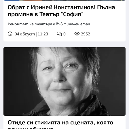
Обрат с Ириней Константинов! Пълна
промяна в Театър "София"
Ремонтът на театъра е във финален етап
04 август | 11:23
0
2952
Отиде си стихията на сцената, която
всички обичаха