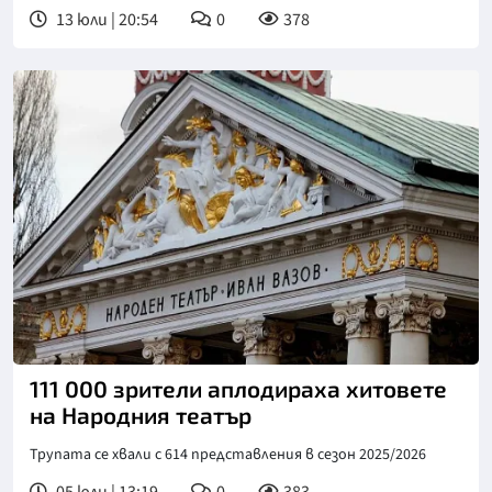
13 юли | 20:54
0
378
Снимка: БГНЕС
111 000 зрители аплодираха хитовете
на Народния театър
Трупата се хвали с 614 представления в сезон 2025/2026