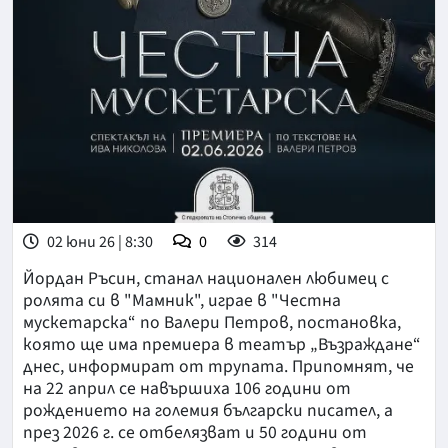
02 юни 26 | 8:30
0
314
Йордан Ръсин, станал национален любимец с
ролята си в "Мамник", играе в "Честна
мускетарска“ по Валери Петров, постановка,
която ще има премиера в театър „Възраждане“
днес, информират от трупата. Припомнят, че
на 22 април се навършиха 106 години от
рождението на големия български писател, а
през 2026 г. се отбелязват и 50 години от