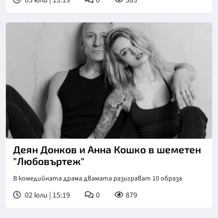
05 юли | 13:19
0
383
Деян Донков и Анна Кошко в шеметен
"Любовъртеж"
В комедийната драма двамата разиграват 10 образа
02 юли | 15:19
0
879