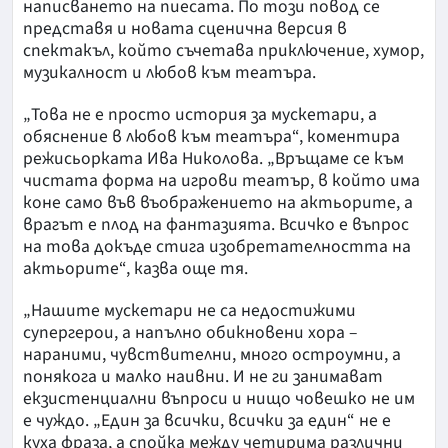
написването на пиесата. По този повод се
представя и новата сценична версия в
спектакъл, който съчетава приключение, хумор,
музикалност и любов към театъра.
„Това не е просто история за мускетари, а
обяснение в любов към театъра“, коментира
режисьорката Ива Николова. „Връщаме се към
чистата форма на игрови театър, в който има
коне само във въображението на актьорите, а
врагът е плод на фантазията. Всичко е въпрос
на това докъде стига изобретателността на
актьорите“, казва още тя.
„Нашите мускетари не са недостижими
супергерои, а напълно обикновени хора –
нараними, чувствителни, много остроумни, а
понякога и малко наивни. И не ги занимават
екзистенциални въпроси и нищо човешко не им
е чуждо. „Един за всички, всички за един“ не е
куха фраза, а спойка между четирима различни