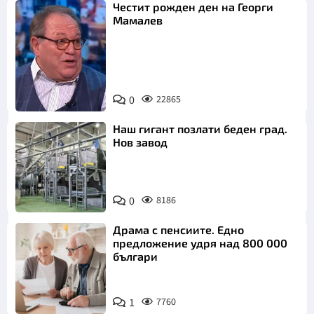
Честит рожден ден на Георги
Мамалев
0
22865
Снимка: БНТ
Наш гигант позлати беден град.
Нов завод
0
8186
Драма с пенсиите. Едно
предложение удря над 800 000
българи
1
7760