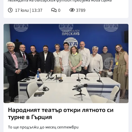
Легендата на българския футбол превзема нова сцена
17 юли | 13:37
0
3789
Снимка: Иван Лазаров, БТА
Народният театър откри лятното си
турне в Гърция
То ще продължи до месец септември