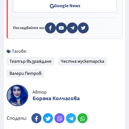
Google News
Последвайте ни:
Тагове:
Театър Възраждане
Честна мускетарска
Валери Петров
Автор
Боряна Колчагова
Сподели: