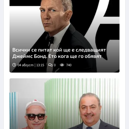
Всички се питат кой ще е следващият
Джеймс Бонд. Ето кога ще го обявят
04 август | 13:15
0
740