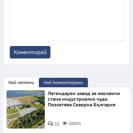
Най-четени
Най-коментирани
Легендарен завод за москвичи
стана индустриално чудо.
Позлатява Северна България
11
126251