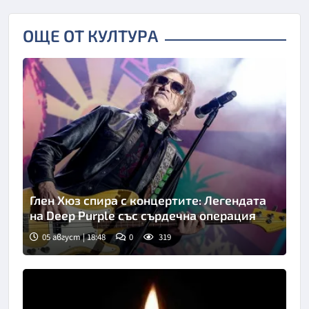
ОЩЕ ОТ КУЛТУРА
Глен Хюз спира с концертите: Легендата
на Deep Purple със сърдечна операция
05 август | 18:48
0
319