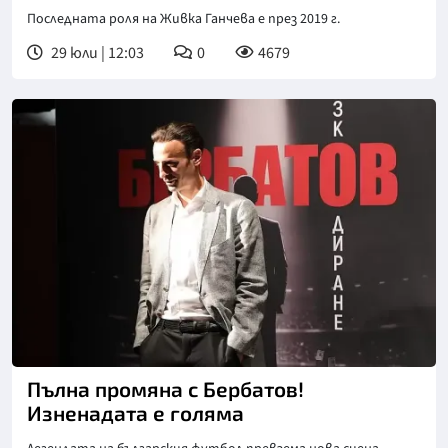
Последната роля на Живка Ганчева е през 2019 г.
29 юли | 12:03
0
4679
Снимка: БГНЕС
Пълна промяна с Бербатов!
Изненадата е голяма