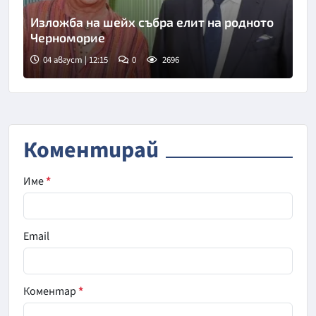
Изложба на шейх събра елит на родното
Черноморие
04 август | 12:15
0
2696
Коментирай
Име
*
Email
Коментар
*