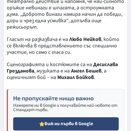
театрално действие и напомня, че най-силното
оръжие невинаги е шпагата, а остроумната
дума. „Доброто винаги намира начин да победи,
дори и чрез една усмивка“, допълва още
режисьорът.
Гласът на разказвача е на
Любо Нейков
, който
се включва в представлението със специално
участие, но само с гласа си.
Сценографията и костюмите са на
Десислава
Грозданова
, музиката е на
Ангел Бешев
, а
сценичният бой – на
Михаил Бойков
.
Не пропускайте нищо важно
Намерете ни в Google и получавайте най-новото от
Стандарт първи.
Виж ни първи в Google