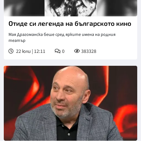
Отиде си легенда на българското кино
Мая Драгоманска беше сред ярките имена на родния
театър
22 юли | 12:11
0
383328