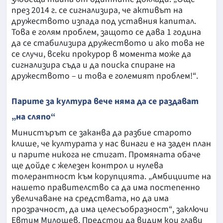
през 2014 г. се сигнализира, че активът на
дружеството изпада под уставния капитал.
Това е голям проблем, защото се дава 1 година
да се стабилизира дружеството и ако това не
се случи, всеки прокурор в момента може да
сигнализира съда и да поиска спиране на
дружеството – и това е големият проблем!“.
Парите за култура вече няма да се раздават
„на сляпо“
Министърът се заканва да разбие старото
клише, че културата у нас винаги е на заден план
и парите никога не стигат. Промяната обаче
ще дойде с железен контрол и нулева
толерантност към корупцията. „Амбициите на
нашето правителство са да има постепенно
увеличаване на средствата, но да има
прозрачност, да има целесъобразност“, заключи
Евтим Милошев. Предстои да видим кои глави