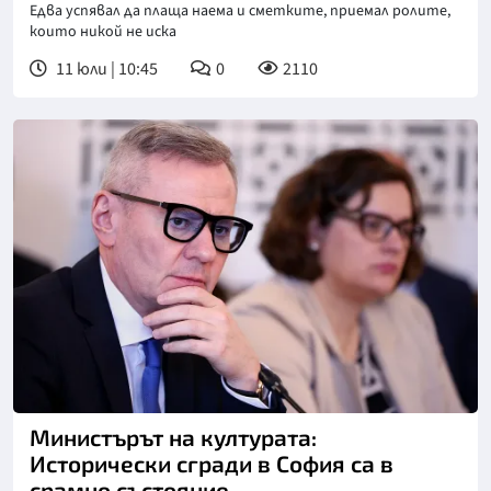
Едва успявал да плаща наема и сметките, приемал ролите,
които никой не иска
11 юли | 10:45
0
2110
Снимка: БТА
Министърът на културата:
Исторически сгради в София са в
срамно състояние