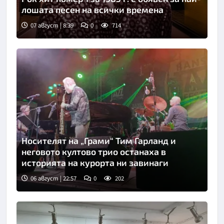
лошата песен на всички времена
07 август | 8:39
0
714
Носителят на „Грами“ Тим Гарланд и
неговото култово трио останаха в
историята на курорта ни завинаги
06 август | 22:57
0
202