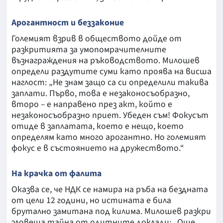
Арогантност и беззаконие
Големият взрив в обществото дойде от
разкритията за умопомрачителните
възнаграждения на ръководството. Милошев
определи раздутите суми като проява на висша
наглост: „Не знам защо са си определили такива
заплати. Първо, това е незаконосъобразно,
второ – е направено през акт, който е
незаконосъобразно приет. Убеден съм! Фокусът
отиде в заплатата, което е нещо, което
определям като много арогантно. Но големият
фокус е в състоянието на дружеството.“
На крачка от фалита
Оказва се, че НДК се намира на ръба на бездната
от цели 12 години, но истината е била
брутално замитана под килима. Милошев разкри
зловеща тайна от одитните доклади: „Още