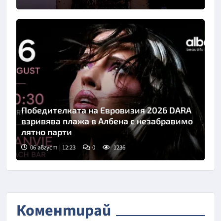
Снимка: People
Победителката на Евровизия 2026 DARA
взривява плажа в Албена с незабравимо
лятно парти
06 август | 12:23
0
1236
Коментирай