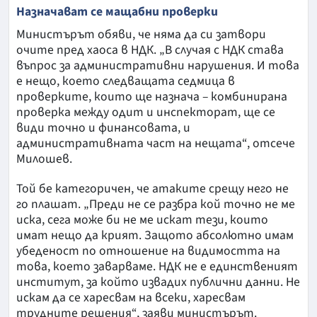
Назначават се мащабни проверки
Министърът обяви, че няма да си затвори
очите пред хаоса в НДК. „В случая с НДК става
въпрос за административни нарушения. И това
е нещо, което следващата седмица в
проверките, които ще назнача – комбинирана
проверка между одит и инспекторат, ще се
види точно и финансовата, и
административната част на нещата“, отсече
Милошев.
Той бе категоричен, че атаките срещу него не
го плашат. „Преди не се разбра кой точно не ме
иска, сега може би не ме искат тези, които
имат нещо да крият. Защото абсолютно имам
убеденост по отношение на видимостта на
това, което заварваме. НДК не е единственият
институт, за който извадих публични данни. Не
искам да се харесвам на всеки, харесвам
трудните решения“, заяви министърът.