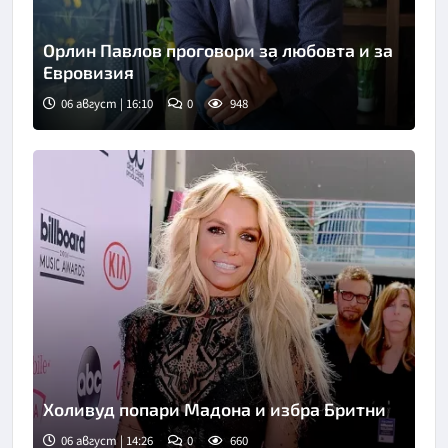
Орлин Павлов проговори за любовта и за
Евровизия
06 август | 16:10
0
948
Снимка: БТА
Холивуд попари Мадона и избра Бритни
06 август | 14:26
0
660