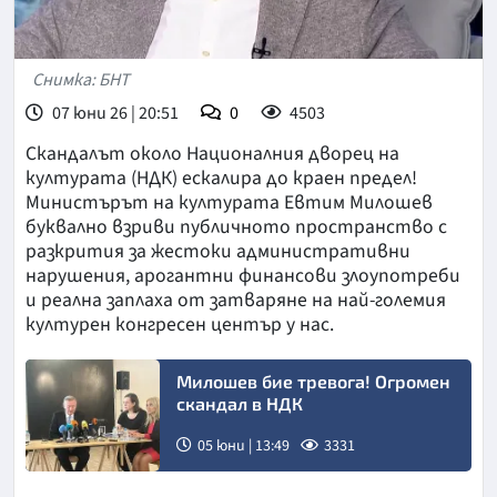
Снимка: БНТ
07 юни 26 | 20:51
0
4503
Скандалът около Националния дворец на
културата (НДК) ескалира до краен предел!
Министърът на културата Евтим Милошев
буквално взриви публичното пространство с
разкрития за жестоки административни
нарушения, арогантни финансови злоупотреби
и реална заплаха от затваряне на най-големия
културен конгресен център у нас.
Милошев бие тревога! Огромен
скандал в НДК
05 юни | 13:49
3331