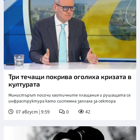
Снимка: БНТ
Три течащи покрива оголиха кризата в
културата
Министърът посочи хаотичните плащания и рушащата се
инфраструктура като системна заплаха за сектора
07 август | 9:59
0
42