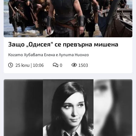
Защо „Одисея“ се превърна мишена
Когато Хубавата Елена е Лупита Нионго
25 юли | 10:06
0
1503