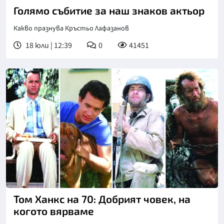
Голямо събитие за наш знаков актьор
Какво празнува Кръстьо Лафазанов
18 юли | 12:39
0
41451
Том Ханкс на 70: Добрият човек, на
когото вярваме