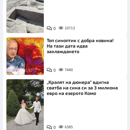
Снимка:
Bulgaria ON
0
10713
AIR
Топ синоптик с добра новина!
На тази дата идва
захлаждането
0
7440
„Кралят на дюнера“ вдигна
сватба на сина си за 3 милиона
евро на езерото Комо
Снимка:
0
6385
Инстаграм