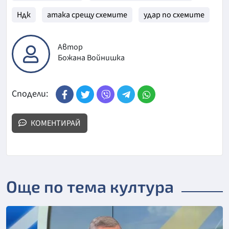
Ндк
атака срещу схемите
удар по схемите
Автор
Божана Войнишка
Сподели:
КОМЕНТИРАЙ
Още по тема култура