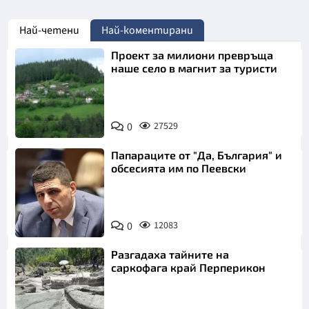
Най-четени
Най-коментирани
Проект за милиони превръща
наше село в магнит за туристи
0
27529
Папараците от "Да, България" и
обсесията им по Пеевски
0
12083
Разгадаха тайните на
саркофага край Перперикон