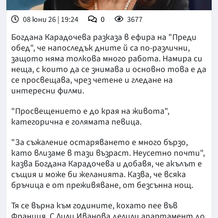
08 юни 26 | 19:24
0
3677
Богдана Карадочева разказа в ефира на "Преди
обед", че напоследък дните й са по-различни,
защото няма толкова много работа. Намира си
неща, с които да се знимава и основно това е да
се просвещава, чрез четене и гледане на
интересни филми.
"Просвещението е до края на живота",
категорична е голямата певица.
"За съжаление остаряването е много бързо,
като влизаме в тази възраст. Неусетно почти",
казва Богдана Карадочева и добавя, че акълът е
същия и може би желанията. Казва, че всяка
бръчица е от преживяване, от безсънна нощ.
Тя се върна към годините, кохато пее във
Франция. С Лили Иванова делили апартамент до