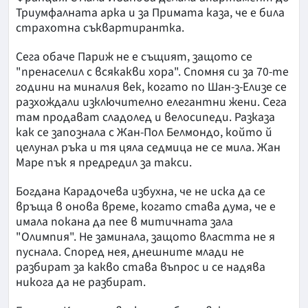
Триумфалната арка и за Примата каза, че е била
страхотна съквартирантка.
Сега обаче Париж не е същият, защото се
"пренаселил с всякакви хора". Спомня си за 70-те
години на миналия век, когато по Шан-з-Елизе се
разхождали изключително елегантни жени. Сега
там продават сладолед и велосипеди. Разказа
как се запознала с Жан-Пол Белмондо, който й
целунал ръка и тя цяла седмица не се мила. Жан
Маре пък я предредил за такси.
Богдана Карадочева избухна, че не иска да се
връща в онова време, когато става дума, че е
имала покана да пее в митичната зала
"Олимпия". Не заминала, защото властта не я
пуснала. Според нея, днешните млади не
разбират за какво става въпрос и се надява
никога да не разбират.