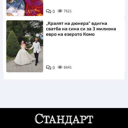
0
7621
„Кралят на дюнера“ вдигна
сватба на сина си за 3 милиона
евро на езерото Комо
Снимка:
0
6641
Инстаграм