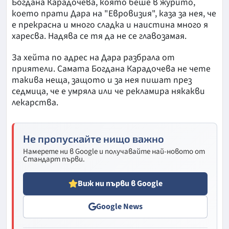
Богдана Карадочева, която беше в журито,
което прати Дара на "Евровизия", каза за нея, че
е прекрасна и много сладка и наистина много я
харесва. Надява се тя да не се главозамая.
За хейта по адрес на Дара разбрала от
приятели. Самата Богдана Карадочева не чете
такива неща, защото и за нея пишат през
седмица, че е умряла или че рекламира някакви
лекарства.
Не пропускайте нищо важно
Намерете ни в Google и получавайте най-новото от
Стандарт първи.
Виж ни първи в Google
Google News