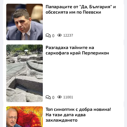
Папараците от "Да, България" и
обсесията им по Пеевски
0
12237
Разгадаха тайните на
саркофага край Перперикон
Снимка:
Bulgaria ON
0
11001
AIR
Топ синоптик с добра новина!
На тази дата идва
захлаждането