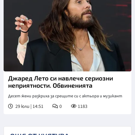
Снимка: БГНЕС
Джаред Лето си навлече сериозни
неприятности. Обвиненията
Десет жени разкриха за срещите си с актьора и музикант
29 юли | 14:51
0
1183