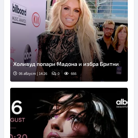
Холивуд попари Мадона и избра Бритни
06 август | 14:26
0
666
Снимка: People