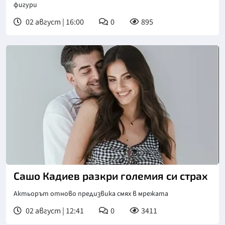
фигури
02 август | 16:00
0
895
Сашо Кадиев разкри големия си страх
Актьорът отново предизвика смях в мрежата
02 август | 12:41
0
3411