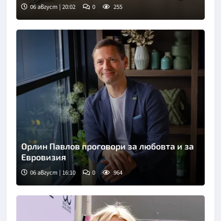
06 август | 20:02
0
255
Орлин Павлов проговори за любовта и за
Евровизия
06 август | 16:10
0
964
Снимка: БТА