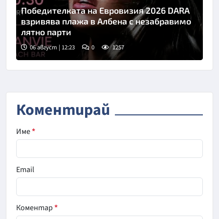
Победителката на Евровизия 2026 DARA
взривява плажа в Албена с незабравимо
лятно парти
06 август | 12:23
0
1257
Коментирай
Име
*
Email
Коментар
*