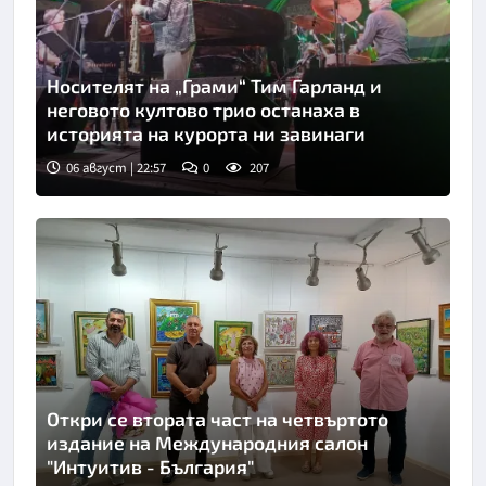
Носителят на „Грами“ Тим Гарланд и
неговото култово трио останаха в
историята на курорта ни завинаги
06 август | 22:57
0
207
Откри се втората част на четвъртото
издание на Международния салон
"Интуитив - България"