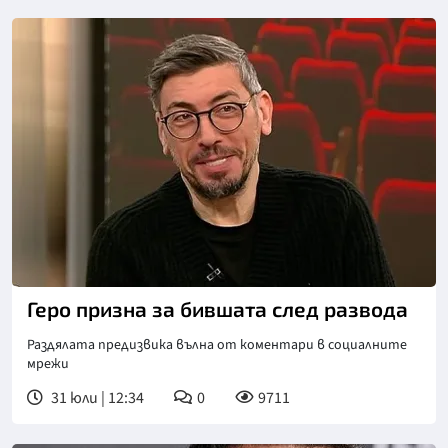
Снимка: NOVA
Геро призна за бившата след развода
Раздялата предизвика вълна от коментари в социалните
мрежи
31 юли | 12:34
0
9711