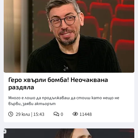
Снимка: NOVA
Геро хвърли бомба! Неочаквана
раздяла
Много е лошо да продължаваш да стоиш като нещо не
върви, заяви актьорът
29 юли | 15:43
0
11448