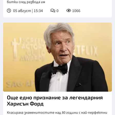
битки след развода им
05 август | 15:34
0
1066
Снимка: БГНЕС
Още едно признание за легендарния
Харисън Форд
Класираха знаменитостите над 80 години с най-перфектни