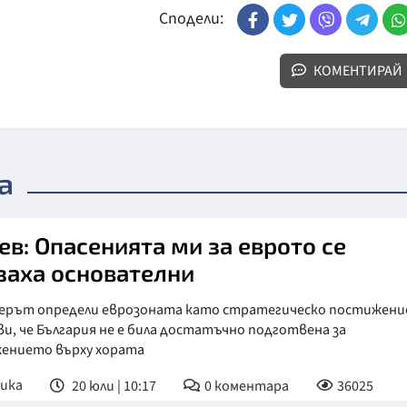
Сподели:
КОМЕНТИРАЙ
а
ев: Опасенията ми за еврото се
заха основателни
ерът определи еврозоната като стратегическо постижени
ви, че България не е била достатъчно подготвена за
ението върху хората
ика
20 юли | 10:17
0
коментара
36025