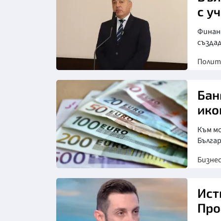
с у
Финанс
създад
Полит
Бан
ико
Към м
Бълга
Бизне
Ист
Про