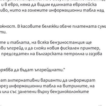
 и в евро, няма да видим единната европейска
риво, нито на големите информационни табла над
ожност. В касовите бележки обаче платената сум
ти.
ките и таблата, на всяка бензиностанция ще
ви ъпгрейд и да сложи новия фискален принтер,
, председател на Българската петролна и газова
трябва да бъдат ъпгрейднати."
ерат алтернативни варианти да информират
чрез информационни табла на витрините, на
 или със залепени върху бензиноколонките