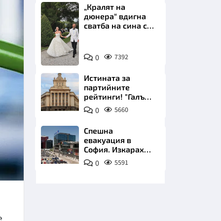
„Кралят на
дюнера“ вдигна
сватба на сина си
за 3 милиона
евро на езерото
Снимка:
Комо
0
7392
Инстаграм
НИЦИ
Истината за
партийните
рейтинги! "Галъп"
разби митовете
0
5660
КРАЙНА
Спешна
евакуация в
София. Изкараха
хиляди на
0
5591
улицата
е