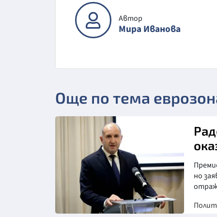
Автор
Мира Иванова
Още по тема еврозон
Рад
ока
Преми
но зая
отраж
Полит