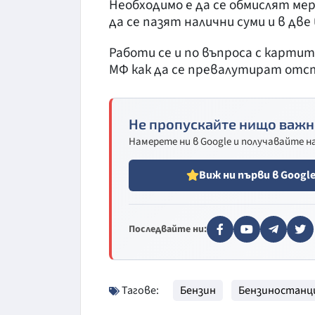
Необходимо е да се обмислят мер
да се пазят налични суми и в дв
Работи се и по въпроса с карти
МФ как да се превалутират отс
Не пропускайте нищо важн
Намерете ни в Google и получавайте 
Виж ни първи в Googl
Последвайте ни:
Тагове:
Бензин
Бензиностанц