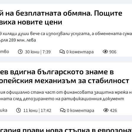
й на безплатната обмяна. Пощите
виха новите цени
9 хиляди души вече са използвали услугата, а обменената сума
рля 289 млн. лева
ство
30 юни | 7:39
0
коментара
906
ев вдигна българското знаме в
опейския механизъм за стабилност
рия официално стана част от финансовата защитна мрежа н
оната след депозирането на ратификационния документ
ика
11 юни | 17:42
0
коментара
426
гария прави нова стъпка в еврозона