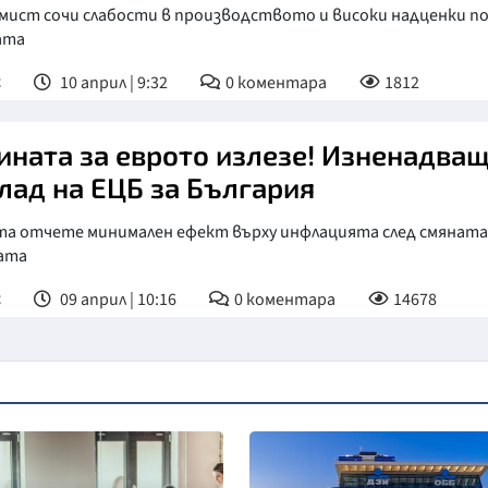
мист сочи слабости в производството и високи надценки п
ата
с
10 април | 9:32
0
коментара
1812
ината за еврото излезе! Изненадва
лад на ЕЦБ за България
та отчете минимален ефект върху инфлацията след смяната
ата
с
09 април | 10:16
0
коментара
14678