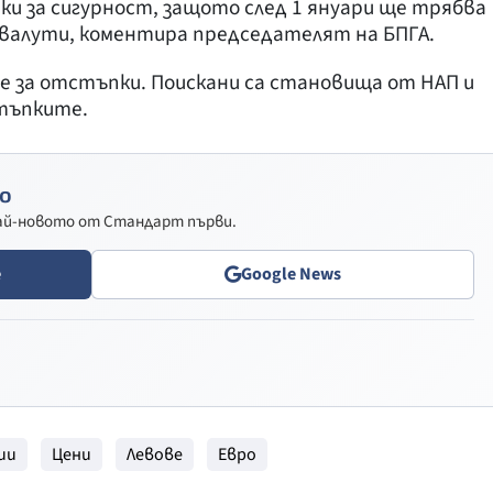
ки за сигурност, защото след 1 януари ще трябва
е валути, коментира председателят на БПГА.
те за отстъпки. Поискани са становища от НАП и
тъпките.
о
най-новото от Стандарт първи.
e
Google News
ии
Цени
Левове
Евро