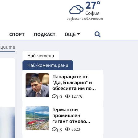
27°
София
разкъсана облачност
СПОРТ
ПОДКАСТ
ОЩЕ
анциите
Най-четени
НДАРТ
Най-коментирани
АДЕМИЯ "ЧУДЕСАТА НА БЪЛГАРИЯ"
Папараците от
"Да, България" и
обсесията им по
Е
Пеевски
0
12776
Германски
промишлен
гигант отново
СКАТА ХРАНА
позлатява наш
3
8623
град
АРСКАТА ИКОНОМИКА