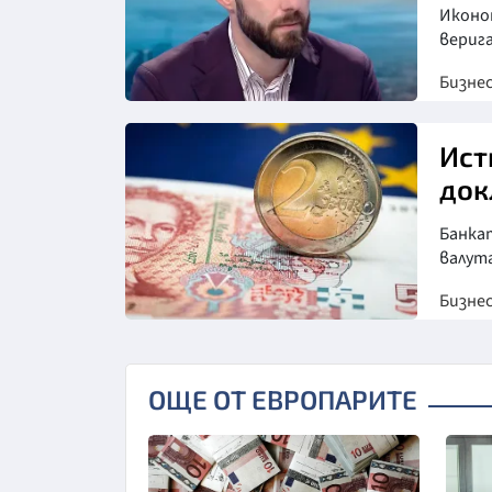
Иконо
вериг
Бизне
Снимка: бТВ
Ист
док
Банка
валут
Бизне
ОЩЕ ОТ ЕВРОПАРИТЕ