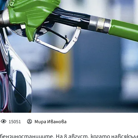
КУЛТУРА
ПРАВОСЪДИЕ
КРИМИ
КИБЕРЗАЩИТ
ВЯРА
ОБЯВИ
ВОЙНАТА В У
ВРЕМЕТО
15051
Мира Иванова
 бензиностанциите. На 8 август, когато навсякъд