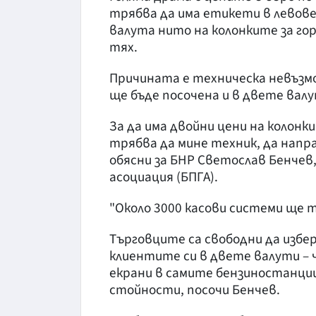
трябва да има етикети в левове
валута нито на колонките за го
тях.
Причината е техническа невъзм
ще бъде посочена и в двете валу
За да има двойни цени на колон
трябва да мине техник, да напра
обясни за БНР Светослав Бенчев
асоциация (БПГА).
"Около 3000 касови системи ще 
Търговците са свободни да изб
клиентите си в двете валути – 
екрани в самите бензиностанции
стойности, посочи Бенчев.