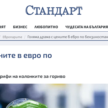
ВЯТ
БИЗНЕС
ЛЮБОПИТНО
ЧУДЕСАТА НА БЪЛГАРИЯ
РЕГИОНАЛНИ
Голяма драма с цените в евро по бензиност
Европарите
ВЕСТНИК СТА
ните в евро по
МЛАДЕЖКА АК
ЗДРАВЕ
ОБРАЗОВАНИ
рифи на колонките за гориво
МОЯТ ГРАД
ТЕХНОЛОГИИ
ДА!НА БЪЛГАР
ДА! НА БЪЛГ