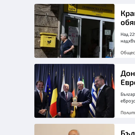
Снимка: БТА
Кра
обя
Над 22
надхвъ
Обще
Дон
Евр
Бълга
евроз
Полит
Бъл