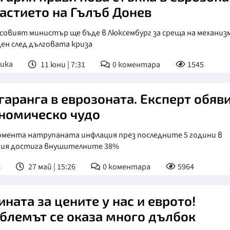
частието на Гълъб Донев
овият министър ще бъде в Люксембург за среща на механизм
ен след дълговата криза
ика
11 юни | 7:31
0
коментара
1545
гаранга в еврозоната. Експерт обяв
номическо чудо
омента натрупаната инфлация през последните 5 години в
рия достига внушителните 38%
с
27 май | 15:26
0
коментара
5964
ината за цените у нас и еврото!
блемът се оказа много дълбок