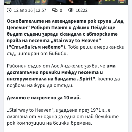
12 апр 16 | 12:57
0
10222
Основателите на легендарната рок група „Лед
Цепелин" Робърт Плант и Джими Пейдж ще
бъдат съдени заради скандала с авторските
права на песента „Stairway to Heaven"
("Стълба към небето").
Това реши американски
съд, цитиран от БиБиСи.
Районен съдия от Лос Анджелис заяви, че
има
достатъчно прилики между песента и
инструментала на бандата „Spirit"
, което да
позволи на жури да отсъди.
Делото е насрочено за 10 май.
„Stairway to Heaven", издадена през 1971 г., е
смятана от мнозина за една от най-великите
рок композиции на всички времена.