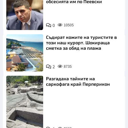
обсесията им по Пеевски
0
10505
Съдират кожите на туристите в
този наш курорт. Шокираща
сметка за обяд на плажа
2
8735
Разгадаха тайните на
саркофага край Перперикон
Снимка:
Bulgaria ON