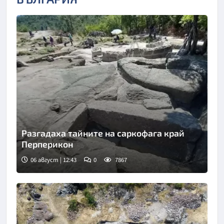
Разгадаха тайните на саркофага край
Перперикон
06 август | 12:43
0
7867
Снимка: Bulgaria ON AIR