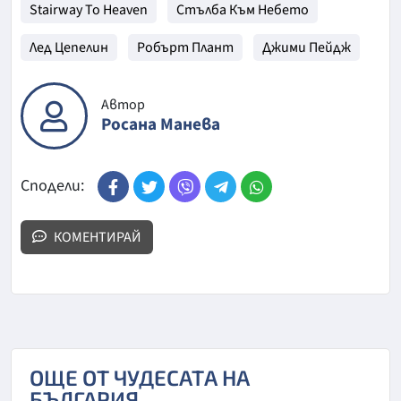
Stairway To Heaven
Стълба Към Небето
Лед Цепелин
Робърт Плант
Джими Пейдж
Автор
Росана Манева
Сподели:
КОМЕНТИРАЙ
ОЩЕ ОТ ЧУДЕСАТА НА
БЪЛГАРИЯ