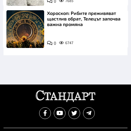
0
7685
AIR
Хороскоп: Рибите преживяват
щастлив обрат, Телецът започва
важна промяна
0
6747