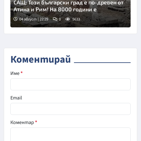
САЩ: Този български град е по-древен от
Атина и Рим! На 8000 години е
04 август | 22:29
0
5633
Коментирай
Име
*
Email
Коментар
*