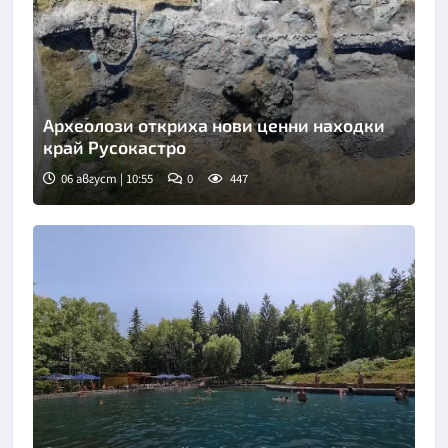
Археолози откриха нови ценни находки
край Русокастро
06 август | 10:55
0
447