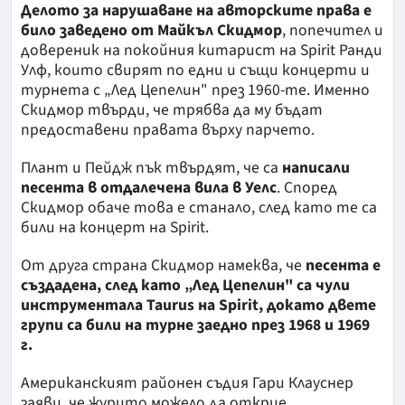
Делото за нарушаване на авторските права е
било заведено от Майкъл Скидмор
, попечител и
довереник на покойния китарист на Spirit Ранди
Улф, които свирят по едни и същи концерти и
турнета с „Лед Цепелин" през 1960-те. Именно
Скидмор твърди, че трябва да му бъдат
предоставени правата върху парчето.
Плaнт и Пейдж пък твърдят, че са
написали
песента в отдалечена вила в Уелс
. Според
Скидмор обаче това е станало, след като те са
били на концерт на Spirit.
От друга страна Скидмор намеква, че
песента е
създадена, след като „Лед Цепелин" са чули
инструментала Taurus на Spirit, докато двете
групи са били на турне заедно през 1968 и 1969
г.
Американският районен съдия Гари Клауснер
заяви, че журито можело да открие