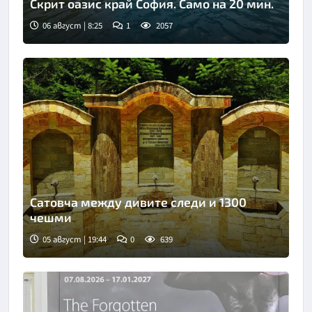
Скрит оазис край София. Само на 20 мин.
06 август | 8:25
1
2057
Сатовча между дивите следи и 1300
чешми
05 август | 19:44
0
639