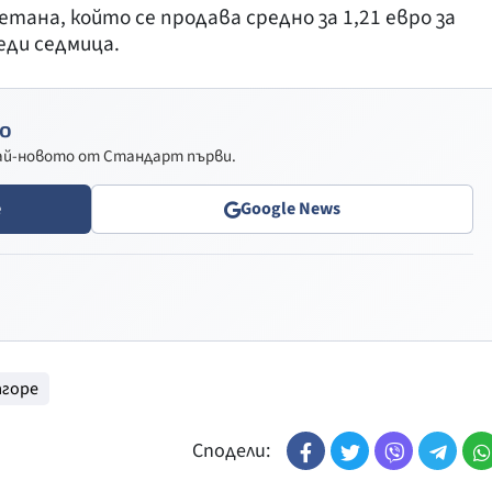
тана, който се продава средно за 1,21 евро за
еди седмица.
о
най-новото от Стандарт първи.
e
Google News
агоре
Сподели: