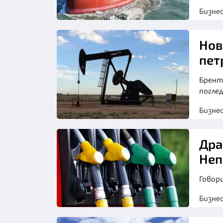
Бизне
Нов
пет
Брент
погле
Бизне
Дра
Неп
Говор
Бизне