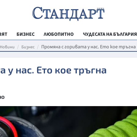
ВЯТ
БИЗНЕС
ЛЮБОПИТНО
ЧУДЕСАТА НА БЪЛГАРИЯ
РЕГИОНАЛНИ
Промяна с горивата у нас. Ето кое тръгна
Новини
Бизнес
ВЕСТНИК СТА
 у нас. Ето кое тръгна
МЛАДЕЖКА АК
ЗДРАВЕ
ОБРАЗОВАНИ
но
МОЯТ ГРАД
ТЕХНОЛОГИИ
ДА!НА БЪЛГАР
ДА! НА БЪЛГ