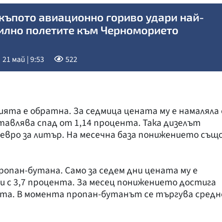
къпото авиационно гориво удари най-
илно полетите към Черноморието
21 май | 9:53
522
ята е обратна. За седмица цената му е намаляла 
тавлява спад от 1,14 процента. Така дизелът
 евро за литър. На месечна база понижението същ
ропан-бутана. Само за седем дни цената му е
или с 3,7 процента. За месец понижението достига
цента. В момента пропан-бутанът се търгува средн