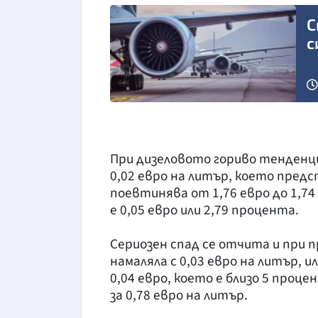
С
с
При дизеловото гориво тенденци
0,02 евро на литър, което предс
поевтинява от 1,76 евро до 1,74
е 0,05 евро или 2,79 процента.
Сериозен спад се отчита и при п
намаляла с 0,03 евро на литър, 
0,04 евро, което е близо 5 про
за 0,78 евро на литър.