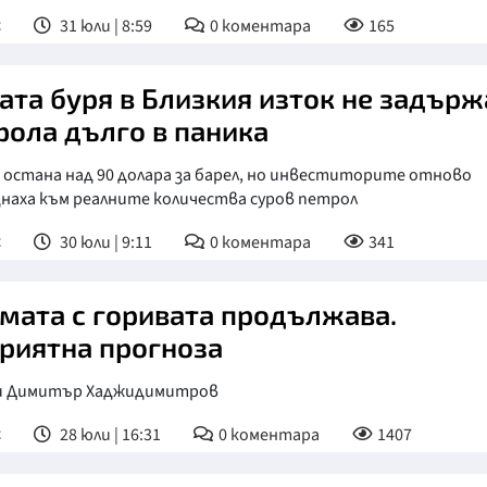
с
31 юли | 8:59
0
коментара
165
ата буря в Близкия изток не задърж
рола дълго в паника
 остана над 90 долара за барел, но инвеститорите отново
днаха към реалните количества суров петрол
с
30 юли | 9:11
0
коментара
341
мата с горивата продължава.
риятна прогноза
и Димитър Хаджидимитров
с
28 юли | 16:31
0
коментара
1407