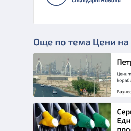
Стандарт Новини
Още по тема Цени на
Пет
Цените
кораб
Бизне
Сер
Едн
про