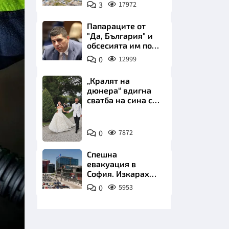
позлатява наш
3
17972
град
Папараците от
"Да, България" и
обсесията им по
Пеевски
0
12999
НИЦИ
„Кралят на
дюнера“ вдигна
сватба на сина си
за 3 милиона
евро на езерото
Снимка:
Комо
КРАЙНА
0
7872
Инстаграм
Спешна
евакуация в
София. Изкараха
хиляди на
0
5953
улицата