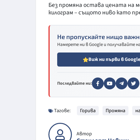
Без промяна остава цената на ме
килограм – същото ниво като пр
Не пропускайте нищо важн
Намерете ни в Google и получавайте 
Виж ни първи в Googl
Последвайте ни:
Тагове:
Горива
Промяна
н
Автор