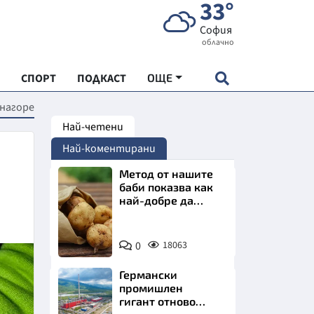
33°
София
облачно
СПОРТ
ПОДКАСТ
ОЩЕ
 нагоре
Най-четени
НДАРТ
Най-коментирани
АДЕМИЯ "ЧУДЕСАТА НА БЪЛГАРИЯ"
Метод от нашите
баби показва как
най-добре да
Е
съхраняваме
картофите у дома
Снимка:
0
18063
Пиксабей
Германски
СКАТА ХРАНА
промишлен
гигант отново
АРСКАТА ИКОНОМИКА