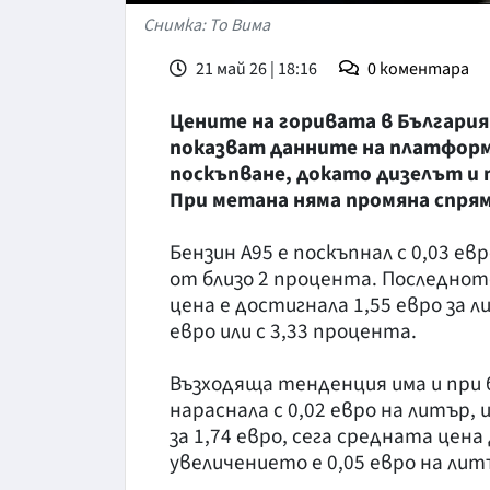
Снимка: То Вима
21 май 26 | 18:16
0
коментара
Цените на горивата в България
показват данните на платформ
поскъпване, докато дизелът и
При метана няма промяна спря
Бензин А95 е поскъпнал с 0,03 е
от близо 2 процента. Последнот
цена е достигнала 1,55 евро за л
евро или с 3,33 процента.
Възходяща тенденция има и при б
нараснала с 0,02 евро на литър, 
за 1,74 евро, сега средната цена
увеличението е 0,05 евро на лит