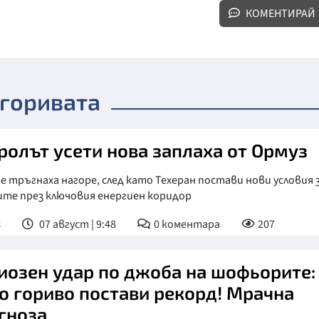
КОМЕНТИРАЙ
 горивата
ролът усети нова заплаха от Ормуз
 тръгнаха нагоре, след като Техеран постави нови условия 
ите през ключовия енергиен коридор
с
07 август | 9:48
0
коментара
207
иозен удар по джоба на шофьорите:
о гориво постави рекорд! Мрачна
гноза