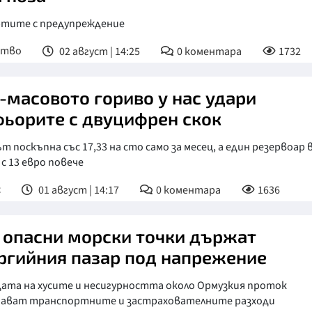
ртите с предупреждение
ство
02 август | 14:25
0
коментара
1732
-масовото гориво у нас удари
ьорите с двуцифрен скок
т поскъпна със 17,33 на сто само за месец, а един резервоар 
 с 13 евро повече
с
01 август | 14:17
0
коментара
1636
 опасни морски точки държат
ргийния пазар под напрежение
дата на хусите и несигурността около Ормузкия проток
ават транспортните и застрахователните разходи