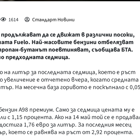
1614
Стандарт Новини
 продължават да се движат в различни посоки,
ата Fuelo. Най-масовите бензини отбелязват
 пропан-бутанът поевтиняват, съобщава БТА.
мо предходната седмица.
вро на литър за последната седмица, което е ръст
о увеличение е отчетено вчера, когато средната
итър. На месечна база горивото е поскъпнало с 0,0
ензин А98 премиум. Само за седмица цената му е
или с 1,15 процента. Ако на 14 май той се е продава
 достига 1,76 евро за литър. За последния месец
ър, което се равнява на ръст от 2,92 процента.