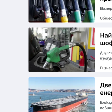
Експе
Обще
Най
шоф
Дизелъ
излиза
Бизне
Две
ене
Блока
повиш