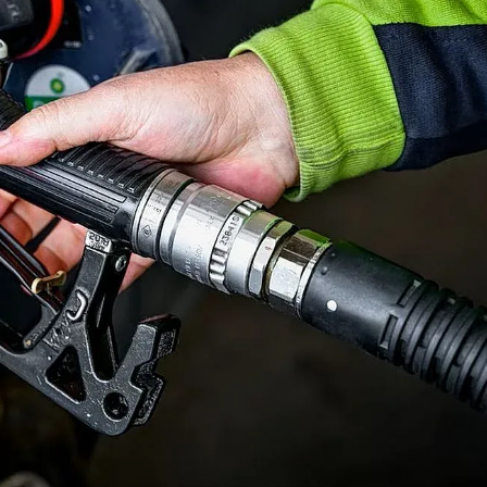
КУЛТУРА
ПРАВОСЪДИЕ
КРИМИ
КИБЕРЗАЩИТ
ВЯРА
ОБЯВИ
ВОЙНАТА В У
ВРЕМЕТО