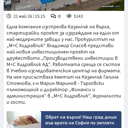
21 май 26 | 15:15
0
5143
Една компания изстрелва Казанлък на върха,
стартирайки проект за изграждане на един от
най-модерните заводи у нас. Прокуристът на
„М+С Хидравлик“ Владимир Спасов представи
най-новия инвестиционен проект на
дружеството „Производствени инвестиции в
М+С Хидравлик АД“. Работната среща се състоя
в Учебно-изследователския център на фирмата.
На нея присъстваха кметът на Казанлък Галина
Стоянова, г-н Марин Маринов - Търговски
пълномощник и директор „Финанси и
администрация“ в „М+С Хидравлик“, журналисти
и гости.
Обрат на върха! Наш град диша
във врата на София по заплати