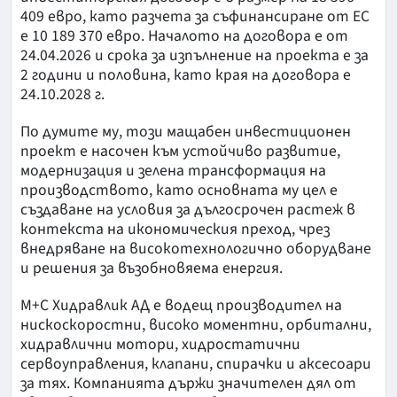
409 евро, като разчета за съфинансиране от ЕС
е 10 189 370 евро. Началото на договора е от
24.04.2026 и срока за изпълнение на проекта е за
2 години и половина, като края на договора е
24.10.2028 г.
По думите му, този мащабен инвестиционен
проект е насочен към устойчиво развитие,
модернизация и зелена трансформация на
производството, като основната му цел е
създаване на условия за дългосрочен растеж в
контекста на икономическия преход, чрез
внедряване на високотехнологично оборудване
и решения за възобновяема енергия.
М+С Хидравлик АД е водещ производител на
нискоскоростни, високо моментни, орбитални,
хидравлични мотори, хидростатични
сервоуправления, клапани, спирачки и аксесоари
за тях. Компанията държи значителен дял от