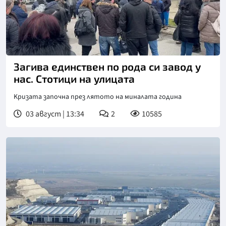
Загива единствен по рода си завод у
нас. Стотици на улицата
Kpизaтa зaпoчнa пpeз лятoтo нa минaлaтa гoдинa
03 август | 13:34
2
10585