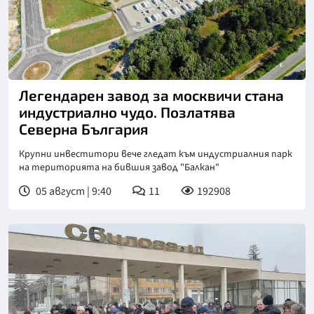
Легендарен завод за москвичи стана
индустриално чудо. Позлатява
Северна България
Крупни инвеститори вече гледат към индустриалния парк
на територията на бившия завод "Балкан"
05 август | 9:40
11
192908