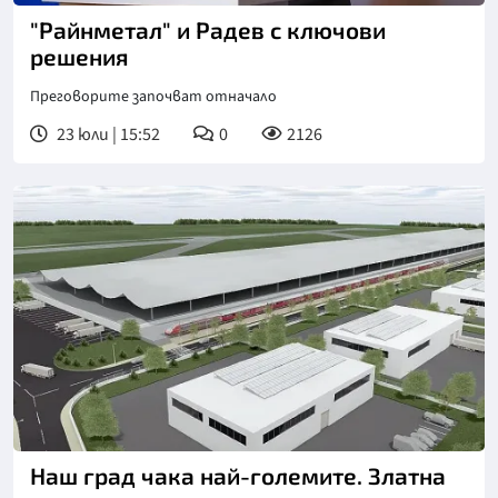
"Райнметал" и Радев с ключови
решения
Преговорите започват отначало
23 юли | 15:52
0
2126
Наш град чака най-големите. Златна