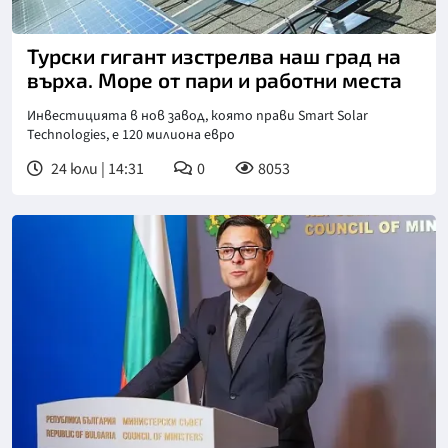
Турски гигант изстрелва наш град на
върха. Море от пари и работни места
Инвестицията в нов завод, която прави Ѕmаrt Ѕоlаr
Тесhnоlоgіеѕ, е 120 милиона евро
24 юли | 14:31
0
8053