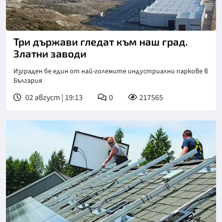
Три държави гледат към наш град.
Златни заводи
Изграден бе един от най-големите индустриални паркове в
България
02 август | 19:13
0
217565