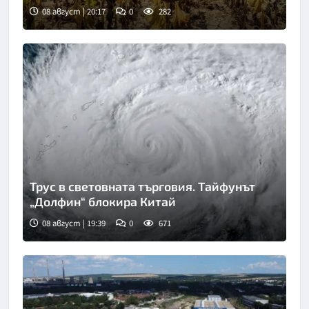
08 август | 20:17
0
282
Трус в световната търговия. Тайфунът
„Долфин“ блокира Китай
08 август | 19:39
0
671