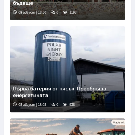
бъдеще
08 август | 18:50
0
1193
Първа батерия от пясък. Преобръща
енергетиката
08 август | 18:05
0
938