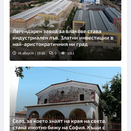
Легендарен завод за влакове става
индустриален лъв. Златни инвестиции в
най-аристократичния ни град
08 август | 19:16
0
1311
Село, за което знаят на края на света,
стана имотно бижу на София. Къщи с