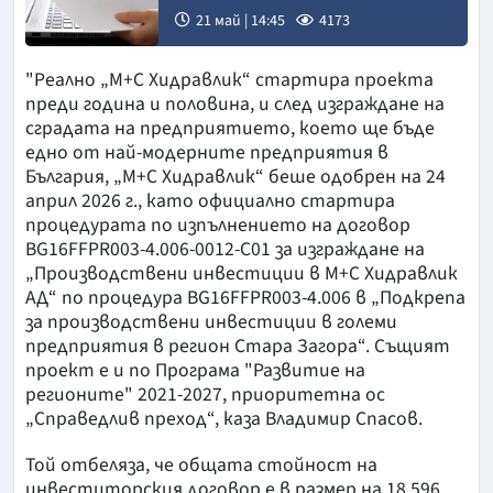
21 май | 14:45
4173
"Реално „М+С Хидравлик“ стартира проекта
преди година и половина, и след изграждане на
сградата на предприятието, което ще бъде
едно от най-модерните предприятия в
България, „М+С Хидравлик“ беше одобрен на 24
април 2026 г., като официално стартира
процедурата по изпълнението на договор
BG16FFPR003-4.006-0012-C01 за изграждане на
„Производствени инвестиции в М+С Хидравлик
АД“ по процедура BG16FFPR003-4.006 в „Подкрепа
за производствени инвестиции в големи
предприятия в регион Стара Загора“. Същият
проект е и по Програма "Развитие на
регионите" 2021-2027, приоритетна ос
„Справедлив преход“, каза Владимир Спасов.
Той отбеляза, че общата стойност на
инвеститорския договор е в размер на 18 596