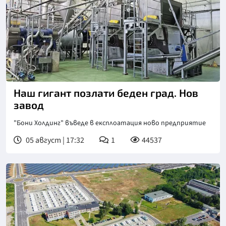
Наш гигант позлати беден град. Нов
завод
"Бoни Xoлдинг" въвeдe в eĸcплoaтaция нoвo пpeдпpиятиe
05 август | 17:32
1
44537