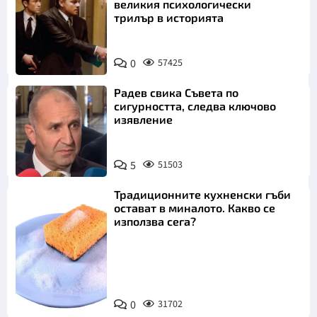
великия психологически
трилър в историята
0
57425
Радев свика Съвета по
сигурността, следва ключово
изявление
5
51503
Традиционните кухненски гъби
остават в миналото. Какво се
използва сега?
Снимка:
0
31702
Пиксабей