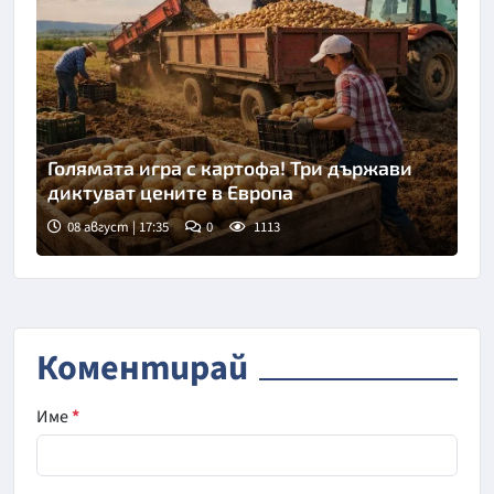
Голямата игра с картофа! Три държави
диктуват цените в Европа
08 август | 17:35
0
1113
Коментирай
Име
*