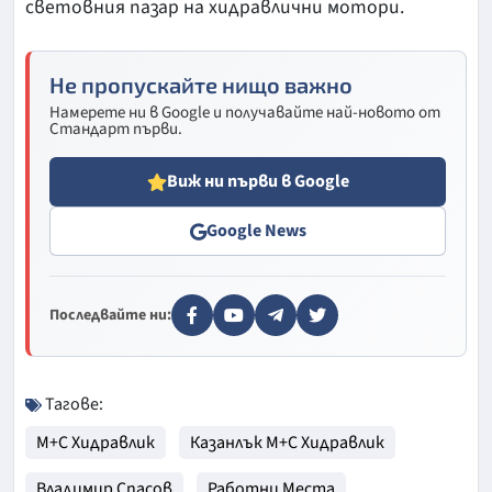
световния пазар на хидравлични мотори.
Не пропускайте нищо важно
Намерете ни в Google и получавайте най-новото от
Стандарт първи.
Виж ни първи в Google
Google News
Последвайте ни:
Тагове:
М+С Хидравлик
Казанлък М+С Хидравлик
Владимир Спасов
Работни Места