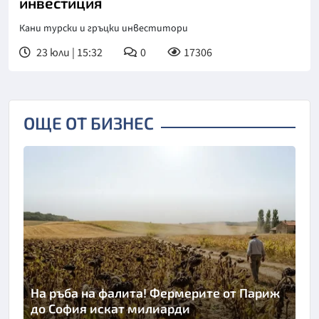
инвестиция
Кани турски и гръцки инвеститори
23 юли | 15:32
0
17306
ОЩЕ ОТ БИЗНЕС
На ръба на фалита! Фермерите от Париж
до София искат милиарди