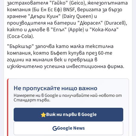
застрахователя "Гайко" (Geico), железопътната
компания (Би Ен Ес Еф) BNSF, веригата за бързо
хранене "Деъри Куин" (Dairy Queen) и
производителя на батерии "Дюрасел" (Duracell),
както и дялове в "Епъл" (Apple) и "Кока-Кола"
(Coca-Cola).
"Бъркшър" започва като малка текстилна
компания, която Бъфет купува през 60-те
години на миналия век и превръща в
изключително успешна инвестиционна фирма.
Не пропускайте нищо важно
Намерете ни в Google и получавайте най-новото от
Стандарт първи.
Виж ни първи в Google
Google News