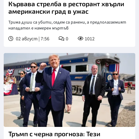
Кървава стрелба в ресторант хвърли
американски град в ужас
Трима души са убити, седем са ранени, а предполагаемият
нападател е намерен мъртъв
02 август | 7:56
0
1012
Тръмп с черна прогноза: Тези