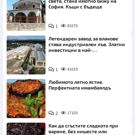
света, стана имотно бижу на
София. Къщи с бъдеще
1
83270
Легендарен завод за влакове
става индустриален лъв. Златни
инвестиции в най-
аристократичния ни град
1
41019
Любимото лятно ястие.
Перфектната имамбаялдъ
2
17103
Как да сгъстите сладкото при
варене, без нишесте или