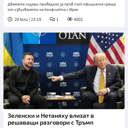
Двамата лидери проведоха за пръв път официална среща
от избухването на конфликта с Иран
28 юли | 23:19
1
4002
Снимка: Асошиейтед прес
Зеленски и Нетаняху влизат в
решаващи разговори с Тръмп