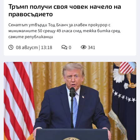
Тръмп получи своя човек начело на
правосъдието
Сенатът утвърди Тод Бланч за главен прокурор с
минималните 50 срещу 49 гласа след тежка битка сред
самите републиканци
08 август | 13:18
0
341