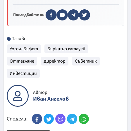
Последвайте ни:
Тагове:
Уорън Бъфет
Бъркшър хатауей
Оттегляне
Директор
Съветник
Инвестиции
Автор
Иван Ангелов
Сподели: