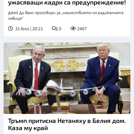
ужасяващи кадри са предупреждение!
Джей Ди Ванс проговори за „нашествието на радикалната
левица“
31 юли | 20:21
0
2467
Тръмп притисна Нетаняху в Белия дом.
Каза му край