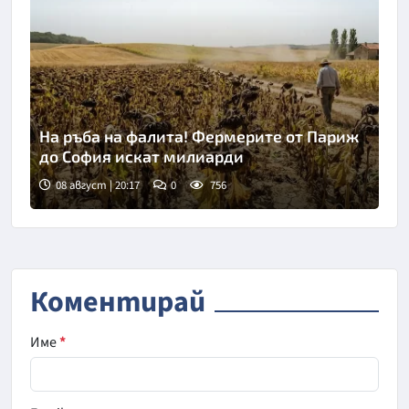
На ръба на фалита! Фермерите от Париж
до София искат милиарди
08 август | 20:17
0
756
Коментирай
Име
*