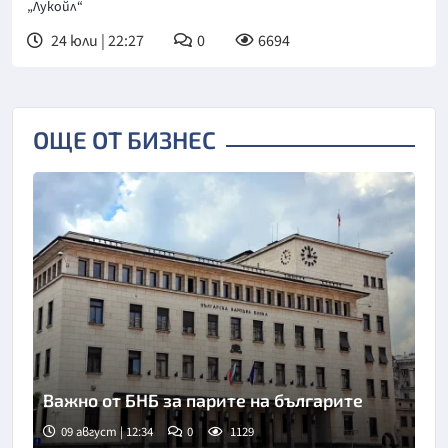
„Лукойл“
24 юли | 22:27
0
6694
ОЩЕ ОТ БИЗНЕС
Важно от БНБ за парите на българите
09 август | 12:34
0
1129