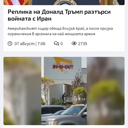
Снимка: Асошиейтед прес
Реплика на Доналд Тръмп разтърси
войната с Иран
Американският лидер обеща близък край, а после призна
ограничения в арсенала на най-мощната армия
07 август | 7:06
0
2739