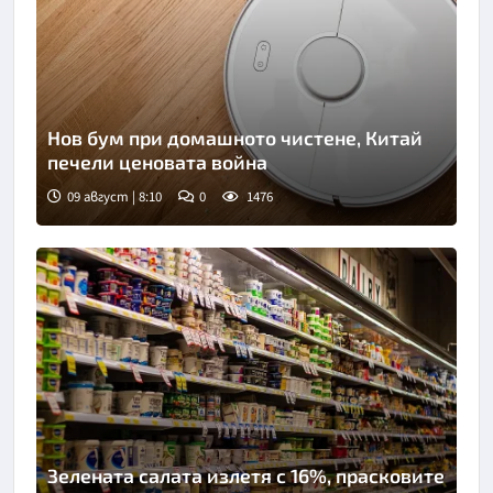
Нов бум при домашното чистене, Китай
печели ценовата война
09 август | 8:10
0
1476
Снимка: Пиксабей
Зелената салата излетя с 16%, прасковите