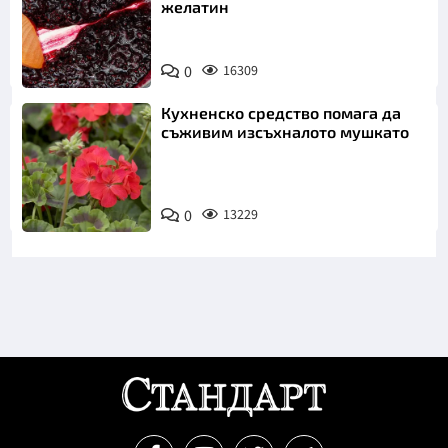
желатин
0
16309
Кухненско средство помага да
съживим изсъхналото мушкато
0
13229