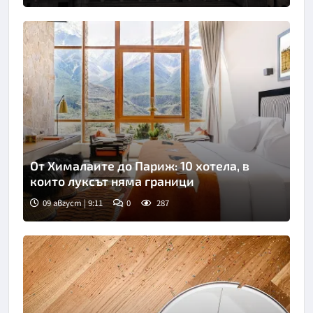
От Хималаите до Париж: 10 хотела, в
които луксът няма граници
09 август | 9:11
0
287