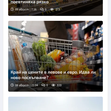
поевтиняха рязко
09 август | 7:16
0
373
Край на цените в левове и евро. Идва ли
ново поскъпване?
08 август | 21:04
0
820