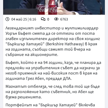
04 май 25 | 6:16
0
6763
Легендарният инвеститор и мултимилиардер
Уорън Бъфет смята да се оттегли от поста
главен изпълнителен директор на своя холдинг
"Бъркшър Хатауей" (Berkshire Hathaway) в края
на годината, съобщи самият той вчера на
събрание на акционерите.
Бъфет, който е на 94 години, каза, че планира да
предложи на управителния съвет да назначи за
негов приемник на най-високия пост в края на
годината Грег Абел, предаде ДПА.
Магнатът отбеляза, че след това той ще бъде
на разположение като съветник, но Абел ще
взема решенията.
Портфейлът на "Бъркшър Хатауей" включва