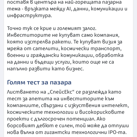
поставя в центъра на най-горещата пазарна
тема - връзката между AI, данни, комуникации и
инфраструктура.
Точно тук се крие и големият залог.
Инвеститорите не купуват само компания,
която изстрелва ракети. Те купуват визия за
мрежа от сателити, космически транспорт,
военни и граждански комуникации, обработка
на данни и бъдещи услуги, които още не са
напълно развити като бизнес.
Голям тест за пазара
Листването на „СпейсЕкс“ се разглежда като
тест за апетита на инвеститорите към
компаниите, свързани с изкуствения интелект,
космическите технологии и високорисковите
проекти с дългосрочен потенциал. Ако
борсовият дебют е силен, той може да отпуши
нова вълна от гигантски технологични IPO-та.