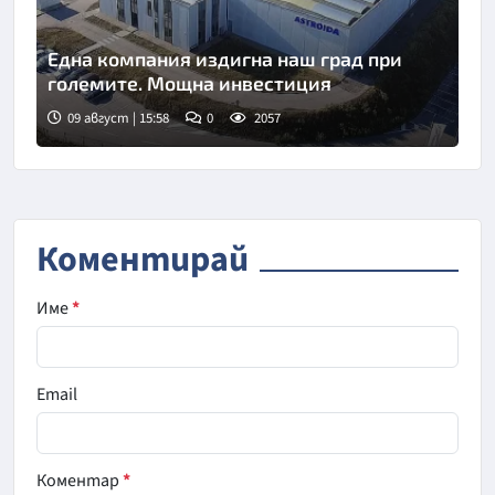
Една компания издигна наш град при
големите. Мощна инвестиция
09 август | 15:58
0
2057
Коментирай
Име
*
Email
Коментар
*