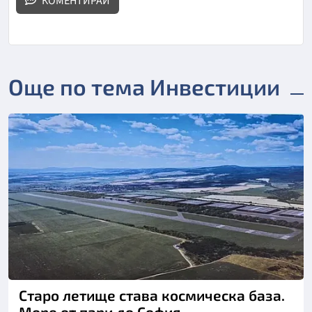
КОМЕНТИРАЙ
Още по тема Инвестиции
Старо летище става космическа база.
Море от пари до София