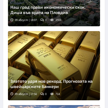
Наш град прави икономически скок.
Диша във врата на Пловдив
09 август | 18:07
0
2569
Златото удря нов рекорд. Прогнозата на
швейцарските банкери
09 август | 17:56
0
714