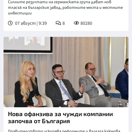
Силните резултати на германската група дават нов
тласък на българския завод, работните места и местните
инвестиции
07 август | 9:39
8
80280
Нова офанзива за чужди компании
започва от България
Правителството ускорява реформите и възлага ключова