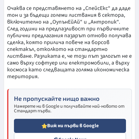
Очаква се представянето на „СпейсЕкс“ да даде
тон и за бъдещи големи листвания в сектора,
включително на „ОупънЕйАй“ и „Антропик“.
След години на предпазливост при първичните
публични предлагания пазарът отново получава
сделка, която прилича повече на борсов
спектакъл, отколкото на стандартно
листване. Разликата е, че този път залогът не е
само върху софтуер или електромобили, а върху
космоса като следващата голяма икономическа
територия.
Не пропускайте нищо важно
Намерете ни в Google и получавайте най-новото от
Стандарт първи.
Виж ни първи в Google