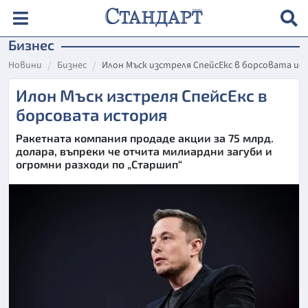
Бизнес
Новини
Бизнес
Илон Мъск изстреля СпейсЕкс в борсовата и
Илон Мъск изстреля СпейсЕкс в
борсовата история
Ракетната компания продаде акции за 75 млрд.
долара, въпреки че отчита милиардни загуби и
огромни разходи по „Старшип“