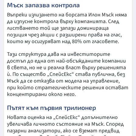
Мъск запазва контрола
Въпреки излизането на борсата Илон Мъск няма
да изпусне контрола върху компанията. След
листването той ще запази доминираща
позиция чрез акции с разширени права на глас,
които му осигуряват над 80% от гласовете.
Тази структура дава на инвеститорите
достъп до една от най-обсъжданите компании
в света, но не и реална власт върху решенията
ѝ. По същество „СпейсЕкс“ става публична, без
Мъск да се отказва от модела на управление,
при който стратегическите решения остават
концентрирани около него.
Пътят към първия трилионер
Новата оценка на „СпейсЕкс“ допълнително
увеличава личното състояние на Мъск. Според
пазарни анализатори, ако се вземат предвид