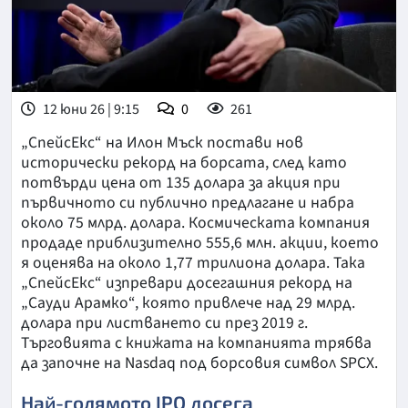
12 юни 26 | 9:15
0
261
„СпейсЕкс“ на Илон Мъск постави нов
исторически рекорд на борсата, след като
потвърди цена от 135 долара за акция при
първичното си публично предлагане и набра
около 75 млрд. долара. Космическата компания
продаде приблизително 555,6 млн. акции, което
я оценява на около 1,77 трилиона долара. Така
„СпейсЕкс“ изпревари досегашния рекорд на
„Сауди Арамко“, която привлече над 29 млрд.
долара при листването си през 2019 г.
Търговията с книжата на компанията трябва
да започне на Nasdaq под борсовия символ SPCX.
Най-голямото IPO досега