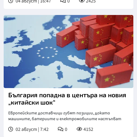
04 август | 16:47
0
2425
България попадна в центъра на новия
„китайски шок“
Европейските доставчици губят позиции, докато
машините, батериите и електромобилите настъпват
02 август | 7:42
0
4152