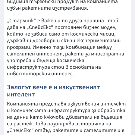
видимия търговски продукт на компанията
извън ракетните изстрелвания.
„Старлинк“ е важен и по друга причина - той
дава на „СпейсЕкс“ постоянен бизнес модел,
който не зависи само от космически мисии,
държавни договори и скъпи експериментални
програми. Именно тази комбинация между
сателитен интернет, ракети за многократна
употреба и бъдеща космическа
инфраструктура стои в основата на
инвеститорския интерес.
Залогът вече е и изкуственият
интелект
Компанията представя изкуствения интелект
и космическата инфраструктура за обработка
на данни като ключови двигатели на бъдещия
си растеж. Това разширява историята на
„СпейсЕкс“ отвъд ракетите и сателитите и я