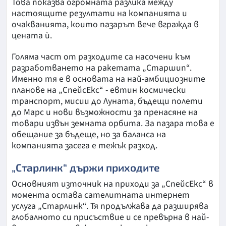
Това показва огромната разлика между
настоящите резултати на компанията и
очакванията, които пазарът вече вгражда в
цената ѝ.
Голяма част от разходите са насочени към
разработването на ракетата „Старшип“.
Именно тя е в основата на най-амбициозните
планове на „СпейсЕкс“ - евтин космически
транспорт, мисии до Луната, бъдещи полети
до Марс и нови възможности за пренасяне на
товари извън земната орбита. За пазара това е
обещание за бъдеще, но за баланса на
компанията засега е тежък разход.
„Старлинк“ държи приходите
Основният източник на приходи за „СпейсЕкс“ в
момента остава сателитната интернет
услуга „Старлинк“. Тя продължава да разширява
глобалното си присъствие и се превърна в най-