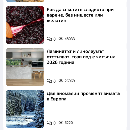
Как да сгъстите сладкото при
варене, без нишесте или
желатин
0
48033
Ламинатът и линолеумът
отстъпват, този под е хитът на
2026 година
0
26969
Две аномалии променят зимата
в Европа
0
6220