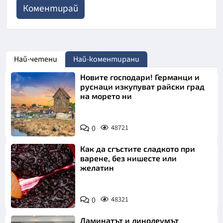
Най-четени
Най-коментирани
Новите господари! Германци и
руснаци изкупуват райски град
на морето ни
0
48721
Как да сгъстите сладкото при
варене, без нишесте или
желатин
0
48321
Ламинатът и линолеумът