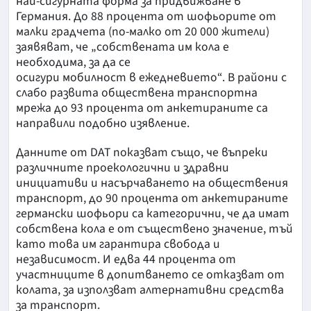
най-сигурната форма за придвижване в
Германия. До 88 процента от шофьорите от
малки градчета (по-малко от 20 000 жители)
заявяват, че „собствената им кола е
необходима, за да се
осигури мобилност в ежедневието“. В райони с
слабо развита обществена транспортна
мрежа до 93 процента от анкетираните са
направили подобно изявление.
Данните от DAT показват също, че въпреки
различните проекологични и здравни
инициативи и насърчаването на обществения
транспорт, до 90 процента от анкетираните
германски шофьори са категорични, че да имат
собствена кола е от съществено значение, тъй
като това им гарантира свобода и
независимост. И едва 44 процента от
участниците в допитването се отказват от
колата, за използват алтернативни средства
за транспорт.