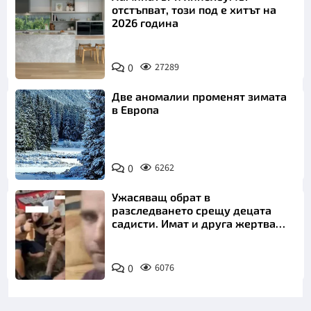
отстъпват, този под е хитът на
2026 година
0
27289
Две аномалии променят зимата
в Европа
0
6262
Ужасяващ обрат в
разследването срещу децата
садисти. Имат и друга жертва
преди Георги
0
6076