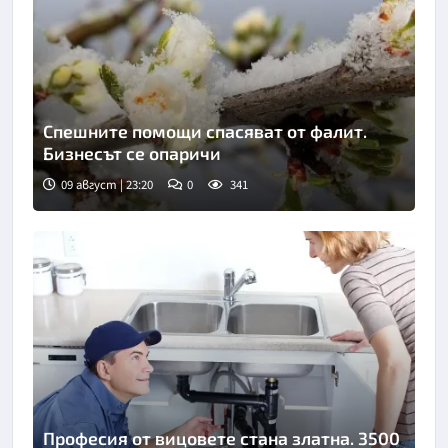
Спешните помощи спасяват от фалит.
Бизнесът се опаричи
09 август | 23:20
0
341
Професия от вицовете стана златна. 3500