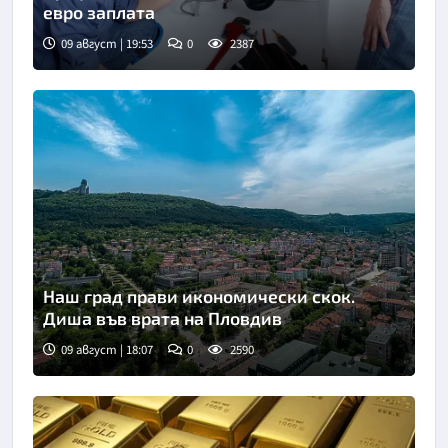
евро заплата
09 август | 19:53
0
2387
Наш град прави икономически скок.
Диша във врата на Пловдив
09 август | 18:07
0
2590