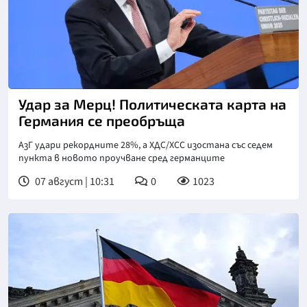
Снимка: Берлинер цайтунг
Удар за Мерц! Политическата карта на
Германия се преобръща
АзГ удари рекордните 28%, а ХДС/ХСС изостана със седем
пункта в новото проучване сред германците
07 август | 10:31
0
1023