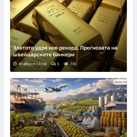
Златото удря нов рекорд. Прогнозата на
швейцарските банкери
09 август | 17:56
0
719