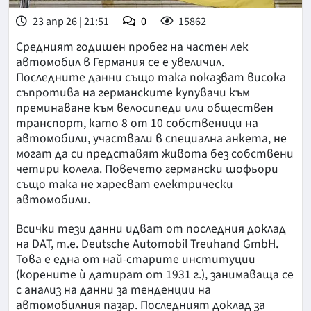
23 апр 26 | 21:51
0
15862
Средният годишен пробег на частен лек
автомобил в Германия се е увеличил.
Последните данни също така показват висока
съпротива на германските купувачи към
преминаване към велосипеди или обществен
транспорт, като 8 от 10 собственици на
автомобили, участвали в специална анкета,
не
могат да си представят живота без собствени
четири колела. Повечето германски шофьори
също така не харесват електрически
автомобили.
Всички тези данни идват от последния доклад
на DAT, т.е. Deutsche Automobil Treuhand GmbH.
Това е една от най-старите институции
(корените ѝ датират от 1931 г.), занимаваща се
с анализ на данни за тенденции на
автомобилния пазар. Последният доклад за