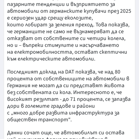
пазарните тенденции и възприятието за
автомобили от германските купувачи през 2025
е сериозен удар срещу еколозите,
които лобират за зеления преход. Това показва,
че германците не само не възнамеряват да се
отказват от собствените си четири колела,
но и – въпреки стимулите и насърчаването
на електромобилността, остават скептични
към електрическите автомобили.
Последният доклад на DAT показва, че над 80
процента от собствениците на автомобили в
Германия не могат да си представят живота
без собствената си кола. Интересното е, че
високият резултат - до 71 процента, се запазва
дори в големите градове и райони
с „много добре развита инфраструктура за
обществен транспорт“.
Данни сочат още, че автомобилът си остава