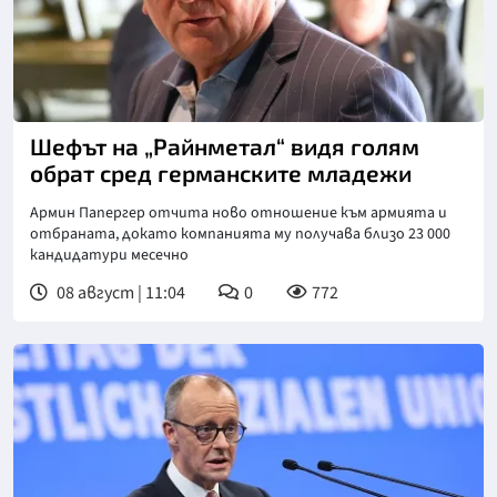
Снимка: ДПА
Шефът на „Райнметал“ видя голям
обрат сред германските младежи
Армин Папергер отчита ново отношение към армията и
отбраната, докато компанията му получава близо 23 000
кандидатури месечно
08 август | 11:04
0
772