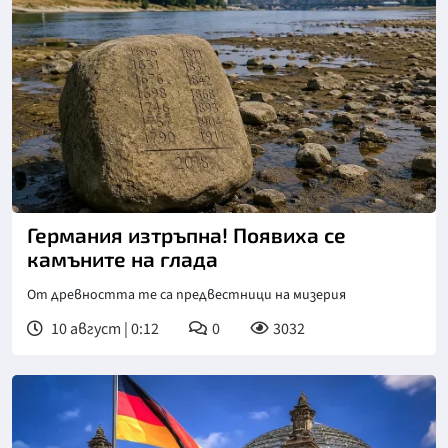
Германия изтръпна! Появиха се
камъните на глада
От древността те са предвестници на мизерия
10 август | 0:12
0
3032