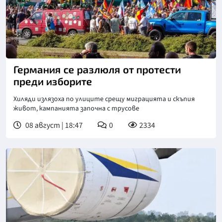
Германия се разлюля от протести
преди изборите
Хиляди излязоха по улиците срещу миграцията и скъпия
живот, кампанията започна с трусове
08 август | 18:47
0
2334