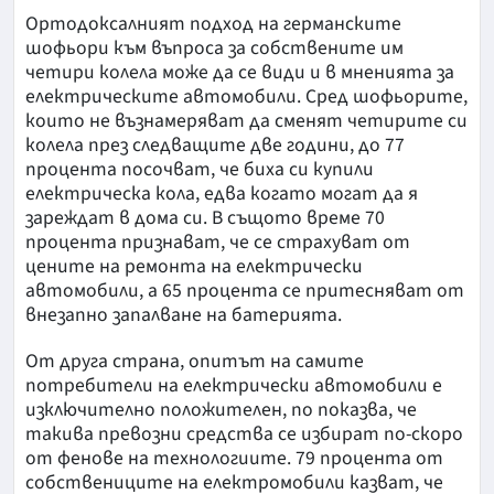
Ортодоксалният подход на германските
шофьори към въпроса за собствените им
четири колела може да се види и в мненията за
електрическите автомобили. Сред шофьорите,
които не възнамеряват да сменят четирите си
колела през следващите две години, до 77
процента посочват, че биха си купили
електрическа кола, едва когато могат да я
зареждат в дома си. В същото време 70
процента признават, че се страхуват от
цените на ремонта на електрически
автомобили, а 65 процента се притесняват от
внезапно запалване на батерията.
От друга страна, опитът на самите
потребители на електрически автомобили е
изключително положителен, по показва, че
такива превозни средства се избират по-скоро
от фенове на технологиите. 79 процента от
собствениците на електромобили казват, че