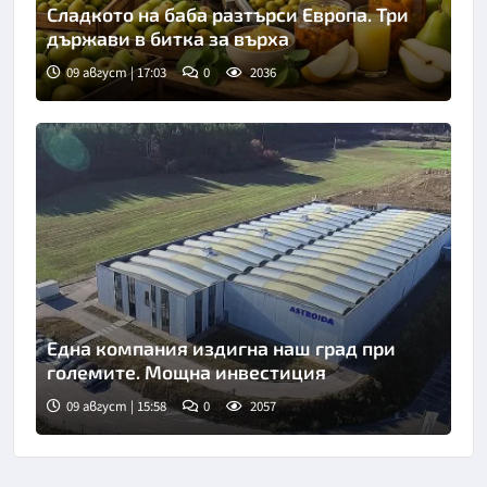
Сладкото на баба разтърси Европа. Три
държави в битка за върха
09 август | 17:03
0
2036
Една компания издигна наш град при
големите. Мощна инвестиция
09 август | 15:58
0
2057