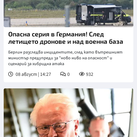
Опасна серия в Германия! След
летището дронове и над военна база
Берлин разследва инцидентите, след като вътрешният
министър предупреди за "ново ниво на опасност" и
сценарий за хибридна атака
08 август | 14:27
0
932