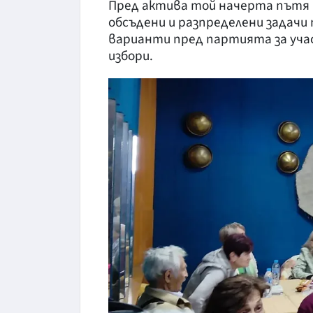
Пред актива той начерта пътя 
обсъдени и разпределени задачи 
варианти пред партията за уча
избори.