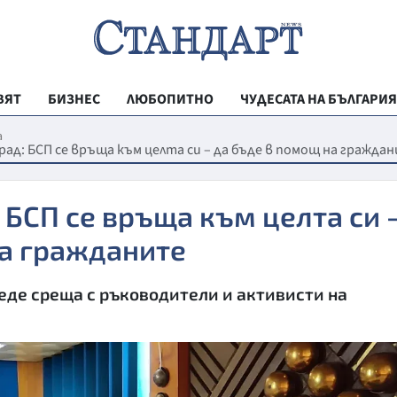
ВЯТ
БИЗНЕС
ЛЮБОПИТНО
ЧУДЕСАТА НА БЪЛГАРИЯ
РЕГИОНАЛНИ
а
рад: БСП се връща към целта си – да бъде в помощ на гражда
ВЕСТНИК СТА
МЛАДЕЖКА АК
 БСП се връща към целта си 
ЗДРАВЕ
на гражданите
ОБРАЗОВАНИ
еде среща с ръководители и активисти на
МОЯТ ГРАД
ТЕХНОЛОГИИ
ДА!НА БЪЛГАР
ДА! НА БЪЛГ