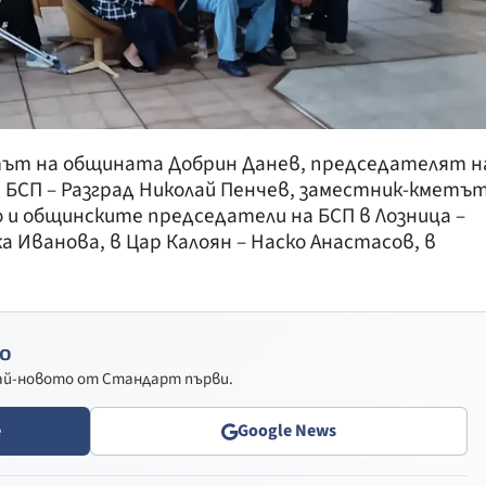
тът на общината Добрин Данев, председателят н
 БСП – Разград Николай Пенчев, заместник-кметъ
о и общинските председатели на БСП в Лозница –
а Иванова, в Цар Калоян – Наско Анастасов, в
о
най-новото от Стандарт първи.
e
Google News