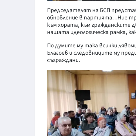
Председателят на БСП представ
обновление в партията: „Ние т
към хората, към гражданските д
нашата идеологическа рамка, как
По думите му така всички лявом
Благоев и следовниците му преди
съграждани.