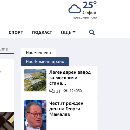
25°
София
предимно ясно
СПОРТ
ПОДКАСТ
ОЩЕ
ните
Най-четени
НДАРТ
Най-коментирани
АДЕМИЯ "ЧУДЕСАТА НА БЪЛГАРИЯ"
–
Легендарен завод
за москвичи
стана
Е
индустриално
11
124050
чудо. Позлатява
Северна България
Честит рожден
ден на Георги
Мамалев
СКАТА ХРАНА
Снимка:
АРСКАТА ИКОНОМИКА