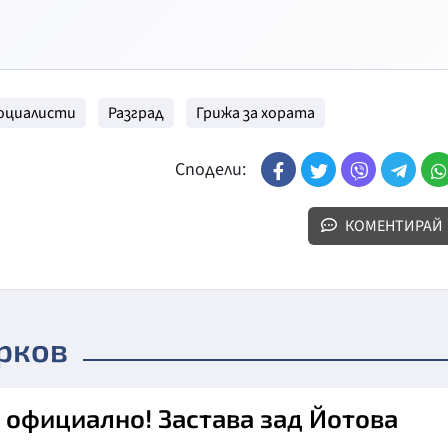
оциалисти
Разград
Грижа за хората
Сподели:
КОМЕНТИРАЙ
рков
 официално! Застава зад Йотова