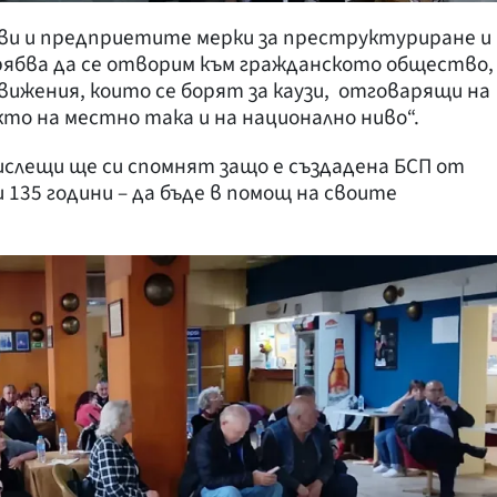
и и предприетите мерки за преструктуриране и
рябва да се отворим към гражданското общество,
вижения, които се борят за каузи, отговарящи на
то на местно така и на национално ниво“.
ислещи ще си спомнят защо е създадена БСП от
 135 години – да бъде в помощ на своите