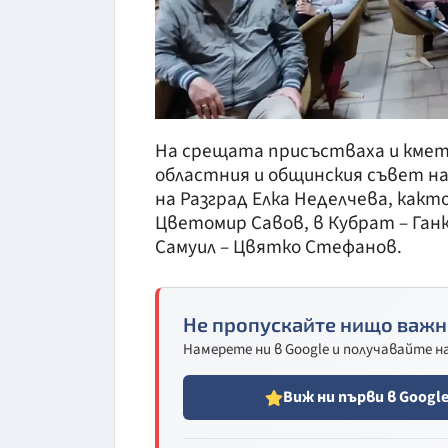
На срещата присъстваха и кме
областния и общинския съвет на
на Разград Елка Неделчева, какт
Цветомир Савов, в Кубрат – Ганк
Самуил – Цвятко Стефанов.
Не пропускайте нищо важн
Намерете ни в Google и получавайте 
Виж ни първи в Googl