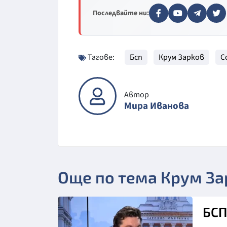
Последвайте ни:
Тагове:
Бсп
Крум Зарков
С
Автор
Мира Иванова
Още по тема Крум За
БСП