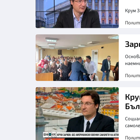
Крум 
Полит
Зар
Основ
наемни
Полит
Кру
Бъл
Социа
самоле
Полит