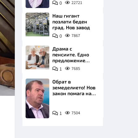
0
22721
БНТ
Наш гигант
позлати беден
град. Нов завод
0
7867
НИЦИ
Драма с
пенсиите. Едно
предложение
удря над 800 000
1
7685
българи
КРАЙНА
Обрат в
земеделието! Нов
закон помага на
производителите
Снимка:
1
7504
бТВ