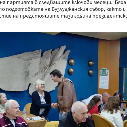
на партията в следващите ключови месеци. Бяха
по подготовката на Бузлуджанския събор, както и
стие на предстоящите тази година президентск