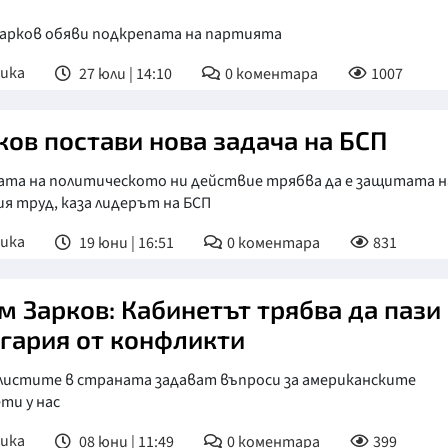
Зарков обяви подкрепата на партията
ика
27 юли | 14:10
0
коментара
1007
ков постави нова задача на БСП
ата на политическото ни действие трябва да е защитата н
я труд, каза лидерът на БСП
ика
19 юни | 16:51
0
коментара
831
м Зарков: Кабинетът трябва да пази
гария от конфликти
листите в страната задават въпроси за американските
ти у нас
ика
08 юни | 11:49
0
коментара
399