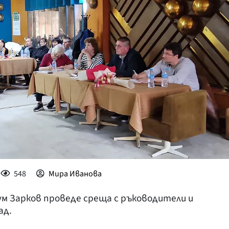
КУЛТУРА
ПРАВОСЪДИЕ
КРИМИ
КИБЕРЗАЩИТ
ВЯРА
ОБЯВИ
ВОЙНАТА В У
ВРЕМЕТО
548
Мира Иванова
м Зарков проведе среща с ръководители и
ад.